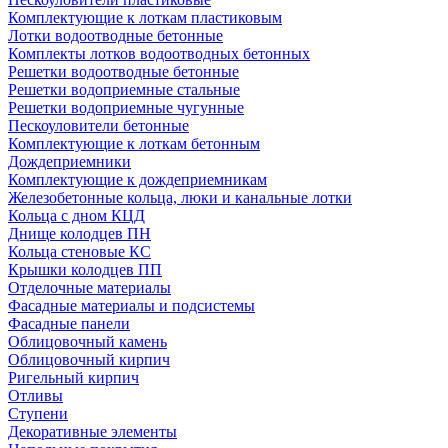
Комплектующие к лоткам пластиковым
Лотки водоотводные бетонные
Комплекты лотков водоотводных бетонных
Решетки водоотводные бетонные
Решетки водоприемные стальные
Решетки водоприемные чугунные
Пескоуловители бетонные
Комплектующие к лоткам бетонным
Дождеприемники
Комплектующие к дождеприемникам
Железобетонные кольца, люки и канальные лотки
Кольца с дном КЦД
Днище колодцев ПН
Кольца стеновые КС
Крышки колодцев ПП
Отделочные материалы
Фасадные материалы и подсистемы
Фасадные панели
Облицовочный камень
Облицовочный кирпич
Ригельный кирпич
Отливы
Ступени
Декоративные элементы