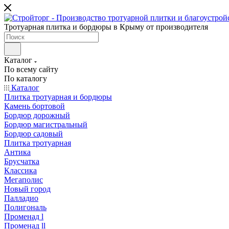
Тротуарная плитка и бордюры в Крыму от производителя
Каталог
По всему сайту
По каталогу
Каталог
Плитка тротуарная и бордюры
Камень бортовой
Бордюр дорожный
Бордюр магистральный
Бордюр садовый
Плитка тротуарная
Антика
Брусчатка
Классика
Мегаполис
Новый город
Палладио
Полигональ
Променад l
Променад ll