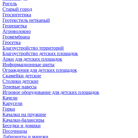
Ригель
Старый город
Геосинтетика
Геотекстиль нетканый
Георешетка
Агроволокно
Геомембрана
Геосетка
Благоустройство территорий
Благоустройство детских площадок
Арки для детских площадок
Информационные щиты
Ограждения для детских площадок
Скамейки детские
Столики детские
Теневые навесы
Игровое оборудование для детских площадок
Качели
Карусели
Горки
Качалки на пружине
Качалки-балансиры
Беседки и домики
Песочницы
Лабиринты и манежи