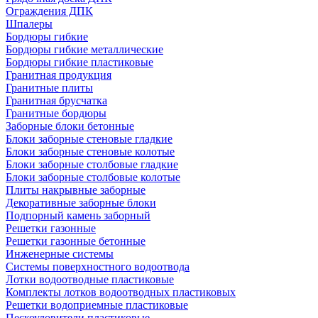
Ограждения ДПК
Шпалеры
Бордюры гибкие
Бордюры гибкие металлические
Бордюры гибкие пластиковые
Гранитная продукция
Гранитные плиты
Гранитная брусчатка
Гранитные бордюры
Заборные блоки бетонные
Блоки заборные стеновые гладкие
Блоки заборные стеновые колотые
Блоки заборные столбовые гладкие
Блоки заборные столбовые колотые
Плиты накрывные заборные
Декоративные заборные блоки
Подпорный камень заборный
Решетки газонные
Решетки газонные бетонные
Инженерные системы
Системы поверхностного водоотвода
Лотки водоотводные пластиковые
Комплекты лотков водоотводных пластиковых
Решетки водоприемные пластиковые
Пескоуловители пластиковые