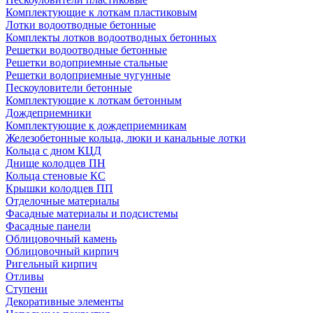
Комплектующие к лоткам пластиковым
Лотки водоотводные бетонные
Комплекты лотков водоотводных бетонных
Решетки водоотводные бетонные
Решетки водоприемные стальные
Решетки водоприемные чугунные
Пескоуловители бетонные
Комплектующие к лоткам бетонным
Дождеприемники
Комплектующие к дождеприемникам
Железобетонные кольца, люки и канальные лотки
Кольца с дном КЦД
Днище колодцев ПН
Кольца стеновые КС
Крышки колодцев ПП
Отделочные материалы
Фасадные материалы и подсистемы
Фасадные панели
Облицовочный камень
Облицовочный кирпич
Ригельный кирпич
Отливы
Ступени
Декоративные элементы