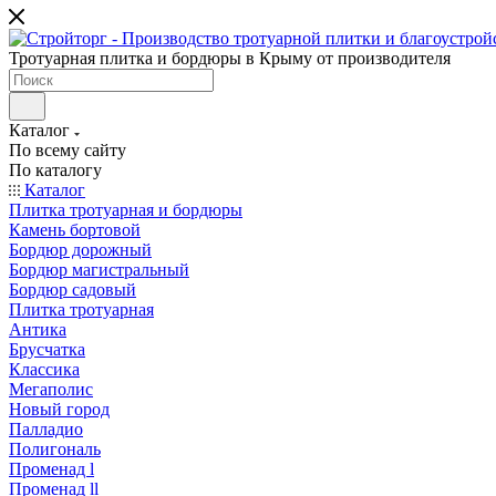
Тротуарная плитка и бордюры в Крыму от производителя
Каталог
По всему сайту
По каталогу
Каталог
Плитка тротуарная и бордюры
Камень бортовой
Бордюр дорожный
Бордюр магистральный
Бордюр садовый
Плитка тротуарная
Антика
Брусчатка
Классика
Мегаполис
Новый город
Палладио
Полигональ
Променад l
Променад ll