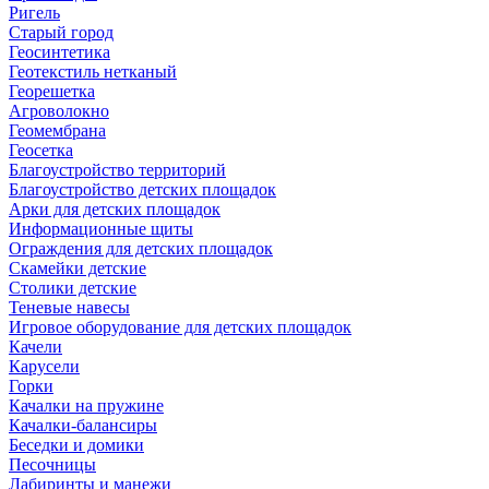
Ригель
Старый город
Геосинтетика
Геотекстиль нетканый
Георешетка
Агроволокно
Геомембрана
Геосетка
Благоустройство территорий
Благоустройство детских площадок
Арки для детских площадок
Информационные щиты
Ограждения для детских площадок
Скамейки детские
Столики детские
Теневые навесы
Игровое оборудование для детских площадок
Качели
Карусели
Горки
Качалки на пружине
Качалки-балансиры
Беседки и домики
Песочницы
Лабиринты и манежи