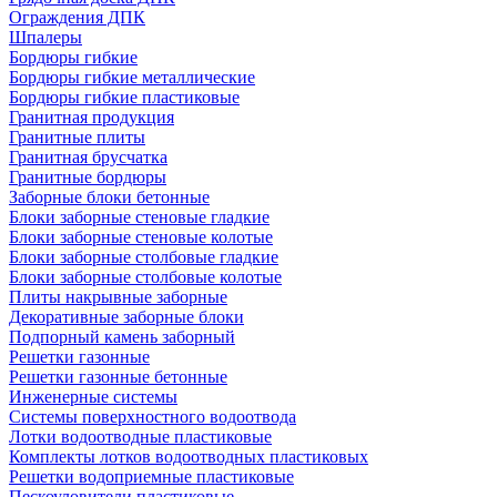
Ограждения ДПК
Шпалеры
Бордюры гибкие
Бордюры гибкие металлические
Бордюры гибкие пластиковые
Гранитная продукция
Гранитные плиты
Гранитная брусчатка
Гранитные бордюры
Заборные блоки бетонные
Блоки заборные стеновые гладкие
Блоки заборные стеновые колотые
Блоки заборные столбовые гладкие
Блоки заборные столбовые колотые
Плиты накрывные заборные
Декоративные заборные блоки
Подпорный камень заборный
Решетки газонные
Решетки газонные бетонные
Инженерные системы
Системы поверхностного водоотвода
Лотки водоотводные пластиковые
Комплекты лотков водоотводных пластиковых
Решетки водоприемные пластиковые
Пескоуловители пластиковые