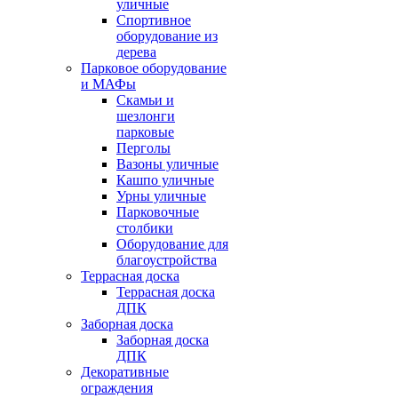
уличные
Спортивное
оборудование из
дерева
Парковое оборудование
и МАФы
Скамьи и
шезлонги
парковые
Перголы
Вазоны уличные
Кашпо уличные
Урны уличные
Парковочные
столбики
Оборудование для
благоустройства
Террасная доска
Террасная доска
ДПК
Заборная доска
Заборная доска
ДПК
Декоративные
ограждения