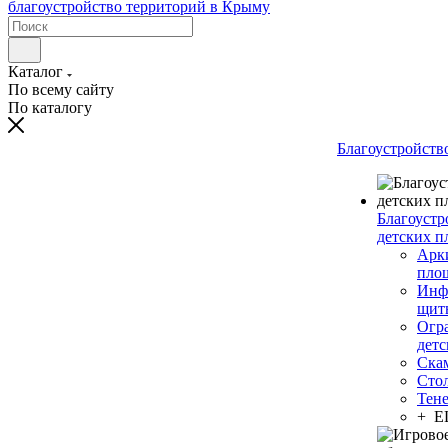
Каталог
По всему сайту
По каталогу
Благоустройств
Благоустр
детских п
Арки
пло
Инф
щит
Огр
дет
Ска
Сто
Тен
+ 