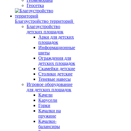
Геомембрана
Геосетка
Благоустройство территорий
Благоустройство
детских площадок
Арки для детских
площадок
Информационные
щиты
Ограждения для
детских площадок
Скамейки детские
Столики детские
Теневые навесы
Игровое оборудование
для детских площадок
Качели
Карусели
Горки
Качалки на
пружине
Качалки-
балансиры