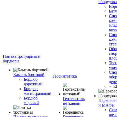
оборудов
Вор
Бату
Спо
ком
мла
возр
Спо
ком
стар
Обо
спо
Плитка тротуарная и
пло
бордюры
Тре
ули
Спо
Камень бортовой
Геосинтетика
обор
Бордюр
дере
дорожный
+ 
Бордюр
магистральный
Бордюр
Геотекстиль
Парковое 
садовый
нетканый
и МАФы
Ска
шез
Плитка тротуарная
Георешетка