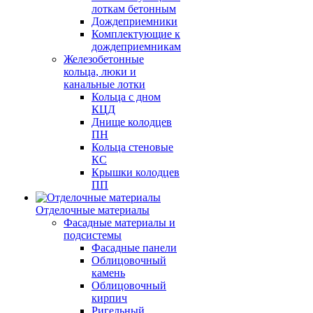
лоткам бетонным
Дождеприемники
Комплектующие к
дождеприемникам
Железобетонные
кольца, люки и
канальные лотки
Кольца с дном
КЦД
Днище колодцев
ПН
Кольца стеновые
КС
Крышки колодцев
ПП
Отделочные материалы
Фасадные материалы и
подсистемы
Фасадные панели
Облицовочный
камень
Облицовочный
кирпич
Ригельный