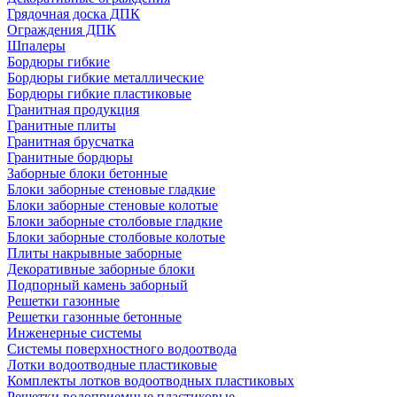
Грядочная доска ДПК
Ограждения ДПК
Шпалеры
Бордюры гибкие
Бордюры гибкие металлические
Бордюры гибкие пластиковые
Гранитная продукция
Гранитные плиты
Гранитная брусчатка
Гранитные бордюры
Заборные блоки бетонные
Блоки заборные стеновые гладкие
Блоки заборные стеновые колотые
Блоки заборные столбовые гладкие
Блоки заборные столбовые колотые
Плиты накрывные заборные
Декоративные заборные блоки
Подпорный камень заборный
Решетки газонные
Решетки газонные бетонные
Инженерные системы
Системы поверхностного водоотвода
Лотки водоотводные пластиковые
Комплекты лотков водоотводных пластиковых
Решетки водоприемные пластиковые