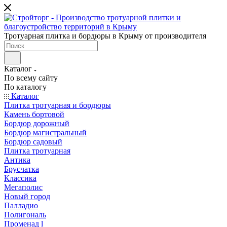
Тротуарная плитка и бордюры в Крыму от производителя
Каталог
По всему сайту
По каталогу
Каталог
Плитка тротуарная и бордюры
Камень бортовой
Бордюр дорожный
Бордюр магистральный
Бордюр садовый
Плитка тротуарная
Антика
Брусчатка
Классика
Мегаполис
Новый город
Палладио
Полигональ
Променад l