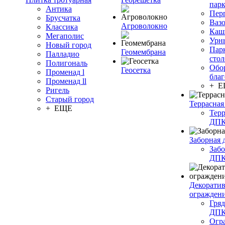
пар
Антика
Пер
Брусчатка
Ваз
Агроволокно
Классика
Каш
Мегаполис
Урн
Новый город
Пар
Геомембрана
Палладио
сто
Полигональ
Обо
Геосетка
Променад l
благ
Променад ll
+ 
Ригель
Старый город
Террасная
+ ЕЩЕ
Терр
ДП
Заборная 
Забо
ДП
Декорати
огражден
Гряд
ДП
Огр