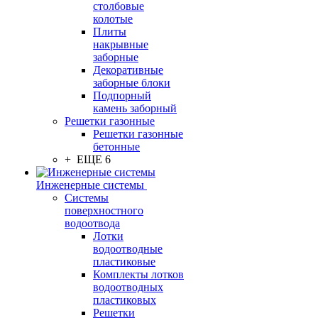
столбовые
колотые
Плиты
накрывные
заборные
Декоративные
заборные блоки
Подпорный
камень заборный
Решетки газонные
Решетки газонные
бетонные
+ ЕЩЕ 6
Инженерные системы
Системы
поверхностного
водоотвода
Лотки
водоотводные
пластиковые
Комплекты лотков
водоотводных
пластиковых
Решетки