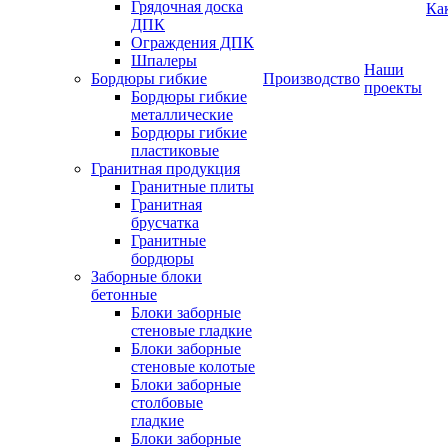
Грядочная доска
Ка
ДПК
Ограждения ДПК
Шпалеры
Наши
Бордюры гибкие
Производство
проекты
Бордюры гибкие
металлические
Бордюры гибкие
пластиковые
Гранитная продукция
Гранитные плиты
Гранитная
брусчатка
Гранитные
бордюры
Заборные блоки
бетонные
Блоки заборные
стеновые гладкие
Блоки заборные
стеновые колотые
Блоки заборные
столбовые
гладкие
Блоки заборные