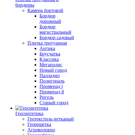
бордюры
Камень бортовой
Бордюр
дорожный
Бордюр
магистральный
Бордюр садовый
Плитка тротуарная
Антика
Брусчатка
Классика
Мегаполис
Новый город
Палладио
Полигональ
Променад l
Променад ll
Ригель
Старый город
Геосинтетика
Геотекстиль нетканый
Георешетка
Агроволокно