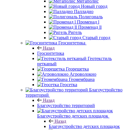
Мегаполис
Новый город
Палладио
Полигональ
Променад l
Променад ll
Ригель
Старый город
Геосинтетика
Назад
Геосинтетика
Геотекстиль
нетканый
Георешетка
Агроволокно
Геомембрана
Геосетка
Благоустройство
территорий
Назад
Благоустройство территорий
Благоустройство детских площадок
Назад
Благоустройство детских площадок