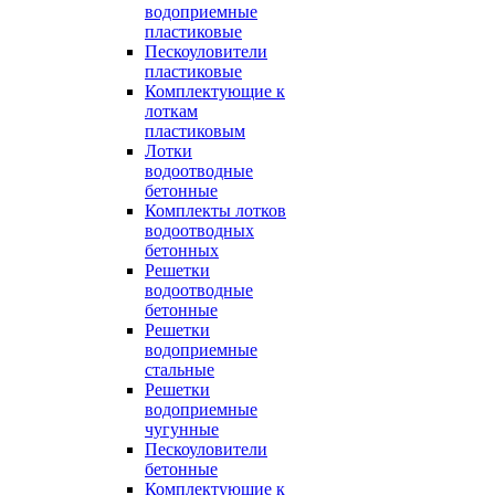
водоприемные
пластиковые
Пескоуловители
пластиковые
Комплектующие к
лоткам
пластиковым
Лотки
водоотводные
бетонные
Комплекты лотков
водоотводных
бетонных
Решетки
водоотводные
бетонные
Решетки
водоприемные
стальные
Решетки
водоприемные
чугунные
Пескоуловители
бетонные
Комплектующие к