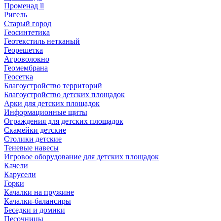
Променад ll
Ригель
Старый город
Геосинтетика
Геотекстиль нетканый
Георешетка
Агроволокно
Геомембрана
Геосетка
Благоустройство территорий
Благоустройство детских площадок
Арки для детских площадок
Информационные щиты
Ограждения для детских площадок
Скамейки детские
Столики детские
Теневые навесы
Игровое оборудование для детских площадок
Качели
Карусели
Горки
Качалки на пружине
Качалки-балансиры
Беседки и домики
Песочницы