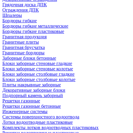
Грядочная доска ДПК
Ограждения ДПК
Шпалеры
Бордюры гибкие
Бордюры гибкие металлические
Бордюры гибкие пластиковые
Гранитная продукция
Гранитные плиты
Гранитная брусчатка
Гранитные бордюры
Заборные блоки бетонные
Блоки заборные стеновые гладкие
Блоки заборные стеновые колотые
Блоки заборные столбовые гладкие
Блоки заборные столбовые колотые
Плиты накрывные заборные
Декоративные заборные блоки
Подпорный камень заборный
Решетки газонные
Решетки газонные бетонные
Инженерные системы
Системы поверхностного водоотвода
Лотки водоотводные пластиковые
Комплекты лотков водоотводных пластиковых
Решетки водоприемные пластиковые