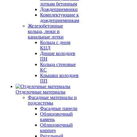
лоткам бетонным
Дождеприемники
Комплектующие к
дождеприемникам
Железобетонные
кольца, люки и
канальные лотки
Кольца с дном
КЦД
Днище колодцев
ПН
Кольца стеновые
КС
Крышки колодцев
ПП
Отделочные материалы
Фасадные материалы и
подсистемы
Фасадные панели
Облицовочный
камень
Облицовочный
кирпич
Ригельный