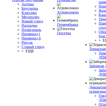
пар
Антика
Пер
Брусчатка
Ваз
Агроволокно
Классика
Каш
Мегаполис
Урн
Новый город
Пар
Геомембрана
Палладио
сто
Полигональ
Обо
Геосетка
Променад l
благ
Променад ll
+ 
Ригель
Старый город
Террасная
+ ЕЩЕ
Терр
ДП
Заборная 
Забо
ДП
Декорати
огражден
Гряд
ДП
Огр