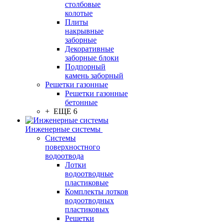
столбовые
колотые
Плиты
накрывные
заборные
Декоративные
заборные блоки
Подпорный
камень заборный
Решетки газонные
Решетки газонные
бетонные
+ ЕЩЕ 6
Инженерные системы
Системы
поверхностного
водоотвода
Лотки
водоотводные
пластиковые
Комплекты лотков
водоотводных
пластиковых
Решетки