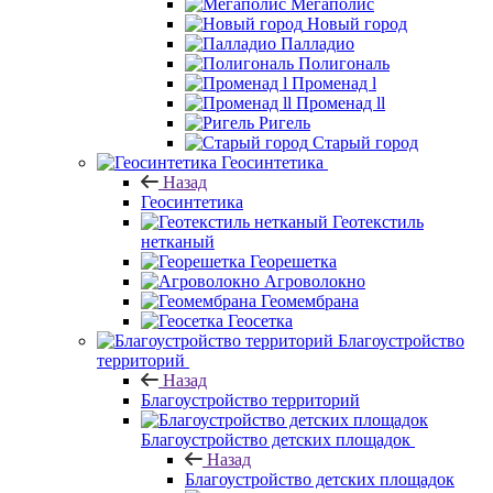
Мегаполис
Новый город
Палладио
Полигональ
Променад l
Променад ll
Ригель
Старый город
Геосинтетика
Назад
Геосинтетика
Геотекстиль
нетканый
Георешетка
Агроволокно
Геомембрана
Геосетка
Благоустройство
территорий
Назад
Благоустройство территорий
Благоустройство детских площадок
Назад
Благоустройство детских площадок