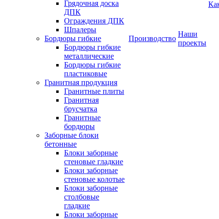
Грядочная доска
Ка
ДПК
Ограждения ДПК
Шпалеры
Наши
Бордюры гибкие
Производство
проекты
Бордюры гибкие
металлические
Бордюры гибкие
пластиковые
Гранитная продукция
Гранитные плиты
Гранитная
брусчатка
Гранитные
бордюры
Заборные блоки
бетонные
Блоки заборные
стеновые гладкие
Блоки заборные
стеновые колотые
Блоки заборные
столбовые
гладкие
Блоки заборные