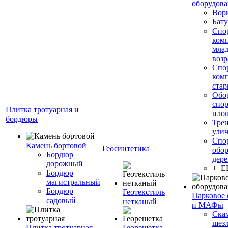
оборудов
Вор
Бату
Спо
ком
мла
возр
Спо
ком
стар
Обо
спо
Плитка тротуарная и
пло
бордюры
Тре
ули
Спо
Камень бортовой
Геосинтетика
обор
Бордюр
дере
дорожный
+ 
Бордюр
магистральный
Бордюр
Геотекстиль
Парковое 
садовый
нетканый
и МАФы
Ска
шез
Плитка тротуарная
Георешетка