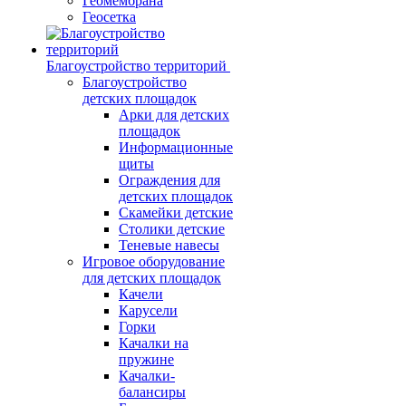
Геомембрана
Геосетка
Благоустройство территорий
Благоустройство
детских площадок
Арки для детских
площадок
Информационные
щиты
Ограждения для
детских площадок
Скамейки детские
Столики детские
Теневые навесы
Игровое оборудование
для детских площадок
Качели
Карусели
Горки
Качалки на
пружине
Качалки-
балансиры