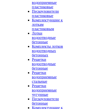
водоприемные
пластиковые
Пескоуловители
пластиковые
Комплектующие к
лоткам
пластиковым
Лотки
водоотводные
бетонные
Комплекты лотков
водоотводных
бетонных
Решетки
водоотводные
бетонные
Решетки
водоприемные
стальные
Решетки
водоприемные
чугунные
Пескоуловители
бетонные
Комплектующие к