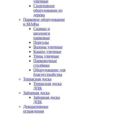
уличные
Спортивное
оборудование из
дерева
Парковое оборудование
и МАФы
Скамьи и
шезлонги
парковые
Перголы
Вазоны уличные
Кашпо уличные
Урны уличные
Парковочные
столбики
Оборудование для
благоустройства
Террасная доска
Террасная доска
ДПК
Заборная доска
Заборная доска
ДПК
Декоративные
ограждения