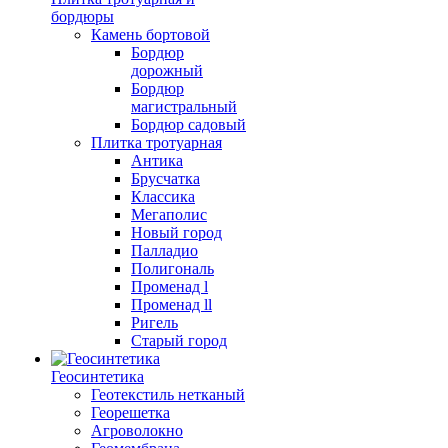
бордюры
Камень бортовой
Бордюр
дорожный
Бордюр
магистральный
Бордюр садовый
Плитка тротуарная
Антика
Брусчатка
Классика
Мегаполис
Новый город
Палладио
Полигональ
Променад l
Променад ll
Ригель
Старый город
Геосинтетика
Геотекстиль нетканый
Георешетка
Агроволокно