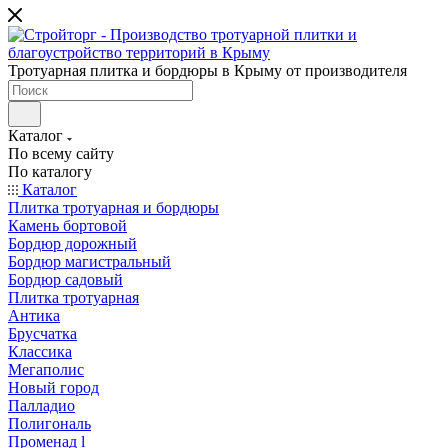
Тротуарная плитка и бордюры в Крыму от производителя
Каталог
По всему сайту
По каталогу
Каталог
Плитка тротуарная и бордюры
Камень бортовой
Бордюр дорожный
Бордюр магистральный
Бордюр садовый
Плитка тротуарная
Антика
Брусчатка
Классика
Мегаполис
Новый город
Палладио
Полигональ
Променад l