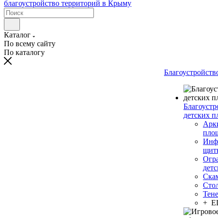
Каталог
По всему сайту
По каталогу
Благоустройств
Благоустр
детских п
Арки
пло
Инф
щит
Огр
дет
Ска
Сто
Тен
+ 