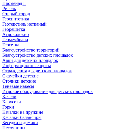
Променад ll
Ригель
Старый город
Геосинтетика
Геотекстиль нетканый
Георешетка
Агроволокно
Геомембрана
Геосетка
Благоустройство территорий
Благоустройство детских площадок
Арки для детских площадок
Информационные щиты
Ограждения для детских площадок
Скамейки детские
Столики детские
Теневые навесы
Игровое оборудование для детских площадок
Качели
Карусели
Горки
Качалки на пружине
Качалки-балансиры
Беседки и домики
Песочницы