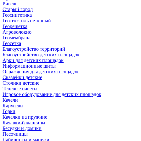
Ригель
Старый город
Геосинтетика
Геотекстиль нетканый
Георешетка
Агроволокно
Геомембрана
Геосетка
Благоустройство территорий
Благоустройство детских площадок
Арки для детских площадок
Информационные щиты
Ограждения для детских площадок
Скамейки детские
Столики детские
Теневые навесы
Игровое оборудование для детских площадок
Качели
Карусели
Горки
Качалки на пружине
Качалки-балансиры
Беседки и домики
Песочницы
Лабиринты и манежи