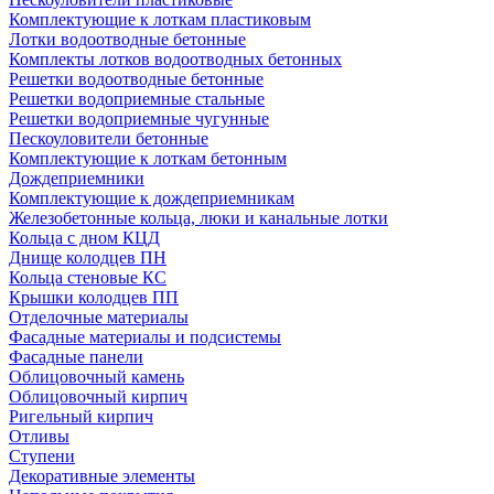
Комплектующие к лоткам пластиковым
Лотки водоотводные бетонные
Комплекты лотков водоотводных бетонных
Решетки водоотводные бетонные
Решетки водоприемные стальные
Решетки водоприемные чугунные
Пескоуловители бетонные
Комплектующие к лоткам бетонным
Дождеприемники
Комплектующие к дождеприемникам
Железобетонные кольца, люки и канальные лотки
Кольца с дном КЦД
Днище колодцев ПН
Кольца стеновые КС
Крышки колодцев ПП
Отделочные материалы
Фасадные материалы и подсистемы
Фасадные панели
Облицовочный камень
Облицовочный кирпич
Ригельный кирпич
Отливы
Ступени
Декоративные элементы