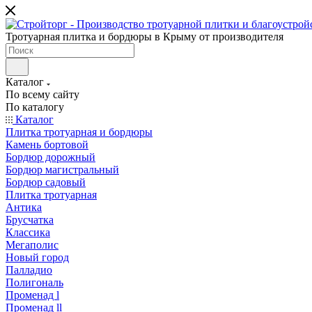
Тротуарная плитка и бордюры в Крыму от производителя
Каталог
По всему сайту
По каталогу
Каталог
Плитка тротуарная и бордюры
Камень бортовой
Бордюр дорожный
Бордюр магистральный
Бордюр садовый
Плитка тротуарная
Антика
Брусчатка
Классика
Мегаполис
Новый город
Палладио
Полигональ
Променад l
Променад ll