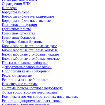
Ограждения ДПК
Шпалеры
Бордюры гибкие
Бордюры гибкие металлические
Бордюры гибкие пластиковые
Гранитная продукция
Гранитные плиты
Гранитная брусчатка
Гранитные бордюры
Заборные блоки бетонные
Блоки заборные стеновые гладкие
Блоки заборные стеновые колотые
Блоки заборные столбовые гладкие
Блоки заборные столбовые колотые
Плиты накрывные заборные
Декоративные заборные блоки
Подпорный камень заборный
Решетки газонные
Решетки газонные бетонные
Инженерные системы
Системы поверхностного водоотвода
Лотки водоотводные пластиковые
Комплекты лотков водоотводных пластиковых
Решетки водоприемные пластиковые
Пескоуловители пластиковые