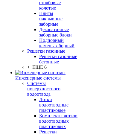
столбовые
колотые
Плиты
накрывные
заборные
Декоративные
заборные блоки
Подпорный
камень заборный
Решетки газонные
Решетки газонные
бетонные
+ ЕЩЕ 6
Инженерные системы
Системы
поверхностного
водоотвода
Лотки
водоотводные
пластиковые
Комплекты лотков
водоотводных
пластиковых
Решетки