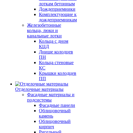
лоткам бетонным
Дождеприемники
Комплектующие к
дождеприемникам
Железобетонные
кольца, люки и
канальные лотки
Кольца с дном
КЦД
Днище колодцев
ПН
Кольца стеновые
КС
Крышки колодцев
ПП
Отделочные материалы
Фасадные материалы и
подсистемы
Фасадные панели
Облицовочный
камень
Облицовочный
кирпич
Ригельный