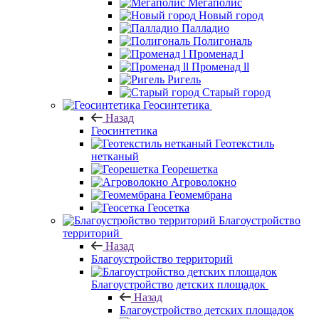
Мегаполис
Новый город
Палладио
Полигональ
Променад l
Променад ll
Ригель
Старый город
Геосинтетика
Назад
Геосинтетика
Геотекстиль
нетканый
Георешетка
Агроволокно
Геомембрана
Геосетка
Благоустройство
территорий
Назад
Благоустройство территорий
Благоустройство детских площадок
Назад
Благоустройство детских площадок