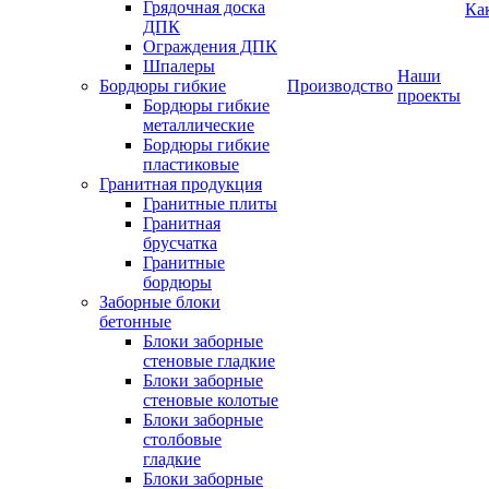
Грядочная доска
Ка
ДПК
Ограждения ДПК
Шпалеры
Наши
Бордюры гибкие
Производство
проекты
Бордюры гибкие
металлические
Бордюры гибкие
пластиковые
Гранитная продукция
Гранитные плиты
Гранитная
брусчатка
Гранитные
бордюры
Заборные блоки
бетонные
Блоки заборные
стеновые гладкие
Блоки заборные
стеновые колотые
Блоки заборные
столбовые
гладкие
Блоки заборные