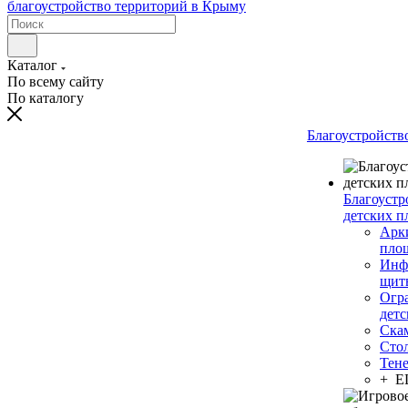
Каталог
По всему сайту
По каталогу
Благоустройств
Благоустр
детских п
Арки
пло
Инф
щит
Огр
дет
Ска
Сто
Тен
+ 