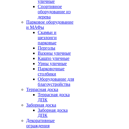
уличные
Спортивное
оборудование из
дерева
Парковое оборудование
и МАФы
Скамьи и
шезлонги
парковые
Перголы
Вазоны уличные
Кашпо уличные
Урны уличные
Парковочные
столбики
Оборудование для
благоустройства
Террасная доска
Террасная доска
ДПК
Заборная доска
Заборная доска
ДПК
Декоративные
ограждения