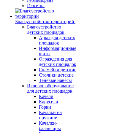
Геомембрана
Геосетка
Благоустройство территорий
Благоустройство
детских площадок
Арки для детских
площадок
Информационные
щиты
Ограждения для
детских площадок
Скамейки детские
Столики детские
Теневые навесы
Игровое оборудование
для детских площадок
Качели
Карусели
Горки
Качалки на
пружине
Качалки-
балансиры