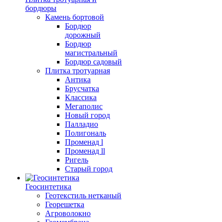
бордюры
Камень бортовой
Бордюр
дорожный
Бордюр
магистральный
Бордюр садовый
Плитка тротуарная
Антика
Брусчатка
Классика
Мегаполис
Новый город
Палладио
Полигональ
Променад l
Променад ll
Ригель
Старый город
Геосинтетика
Геотекстиль нетканый
Георешетка
Агроволокно