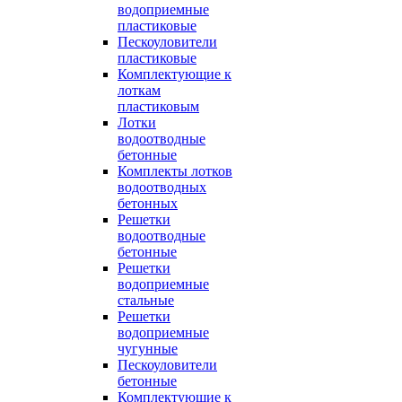
водоприемные
пластиковые
Пескоуловители
пластиковые
Комплектующие к
лоткам
пластиковым
Лотки
водоотводные
бетонные
Комплекты лотков
водоотводных
бетонных
Решетки
водоотводные
бетонные
Решетки
водоприемные
стальные
Решетки
водоприемные
чугунные
Пескоуловители
бетонные
Комплектующие к