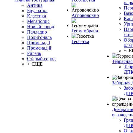
пар
Антика
Пер
Брусчатка
Ваз
Агроволокно
Классика
Каш
Мегаполис
Урн
Новый город
Пар
Геомембрана
Палладио
сто
Полигональ
Обо
Геосетка
Променад l
благ
Променад ll
+ 
Ригель
Старый город
Террасная
+ ЕЩЕ
Терр
ДП
Заборная 
Забо
ДП
Декорати
огражден
Гряд
ДП
Огр