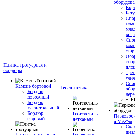
оборудов
Вор
Бату
Спо
ком
мла
возр
Спо
ком
стар
Обо
спо
Плитка тротуарная и
пло
бордюры
Тре
ули
Спо
Камень бортовой
Геосинтетика
обор
Бордюр
дере
дорожный
+ 
Бордюр
магистральный
Бордюр
Геотекстиль
Парковое 
садовый
нетканый
и МАФы
Ска
шез
Плитка тротуарная
Георешетка