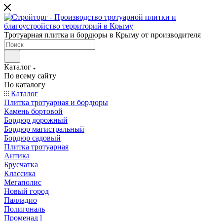
Тротуарная плитка и бордюры в Крыму от производителя
Каталог
По всему сайту
По каталогу
Каталог
Плитка тротуарная и бордюры
Камень бортовой
Бордюр дорожный
Бордюр магистральный
Бордюр садовый
Плитка тротуарная
Антика
Брусчатка
Классика
Мегаполис
Новый город
Палладио
Полигональ
Променад l