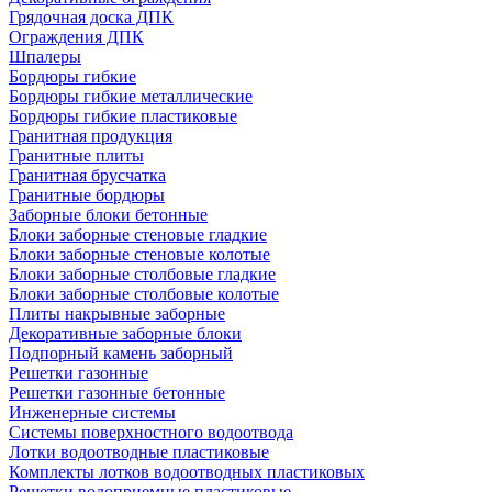
Грядочная доска ДПК
Ограждения ДПК
Шпалеры
Бордюры гибкие
Бордюры гибкие металлические
Бордюры гибкие пластиковые
Гранитная продукция
Гранитные плиты
Гранитная брусчатка
Гранитные бордюры
Заборные блоки бетонные
Блоки заборные стеновые гладкие
Блоки заборные стеновые колотые
Блоки заборные столбовые гладкие
Блоки заборные столбовые колотые
Плиты накрывные заборные
Декоративные заборные блоки
Подпорный камень заборный
Решетки газонные
Решетки газонные бетонные
Инженерные системы
Системы поверхностного водоотвода
Лотки водоотводные пластиковые
Комплекты лотков водоотводных пластиковых
Решетки водоприемные пластиковые