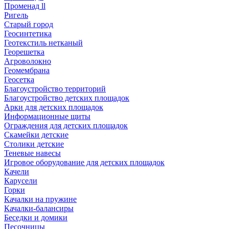
Променад ll
Ригель
Старый город
Геосинтетика
Геотекстиль нетканый
Георешетка
Агроволокно
Геомембрана
Геосетка
Благоустройство территорий
Благоустройство детских площадок
Арки для детских площадок
Информационные щиты
Ограждения для детских площадок
Скамейки детские
Столики детские
Теневые навесы
Игровое оборудование для детских площадок
Качели
Карусели
Горки
Качалки на пружине
Качалки-балансиры
Беседки и домики
Песочницы