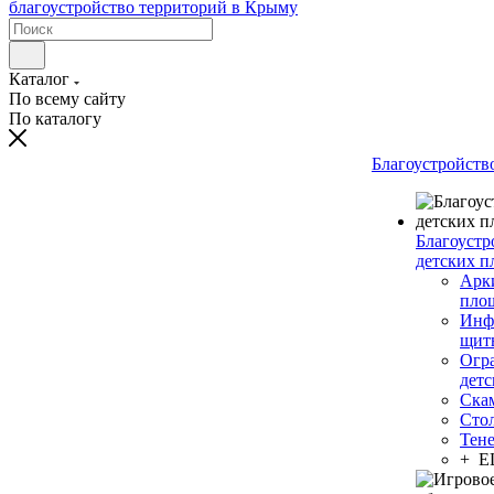
Каталог
По всему сайту
По каталогу
Благоустройств
Благоустр
детских п
Арки
пло
Инф
щит
Огр
дет
Ска
Сто
Тен
+ 