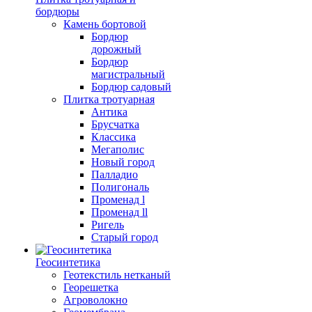
бордюры
Камень бортовой
Бордюр
дорожный
Бордюр
магистральный
Бордюр садовый
Плитка тротуарная
Антика
Брусчатка
Классика
Мегаполис
Новый город
Палладио
Полигональ
Променад l
Променад ll
Ригель
Старый город
Геосинтетика
Геотекстиль нетканый
Георешетка
Агроволокно