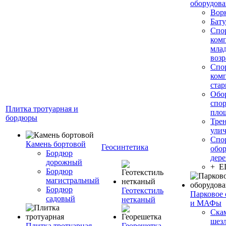
оборудов
Вор
Бату
Спо
ком
мла
возр
Спо
ком
стар
Обо
спо
Плитка тротуарная и
пло
бордюры
Тре
ули
Спо
Камень бортовой
Геосинтетика
обор
Бордюр
дере
дорожный
+ 
Бордюр
магистральный
Бордюр
Геотекстиль
Парковое 
садовый
нетканый
и МАФы
Ска
шез
Плитка тротуарная
Георешетка