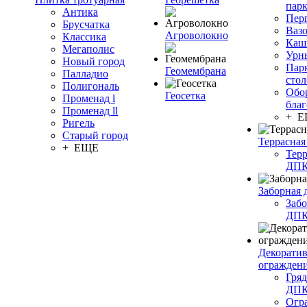
пар
Антика
Пер
Брусчатка
Ваз
Агроволокно
Классика
Каш
Мегаполис
Урн
Новый город
Пар
Геомембрана
Палладио
сто
Полигональ
Обо
Геосетка
Променад l
благ
Променад ll
+ 
Ригель
Старый город
Террасная
+ ЕЩЕ
Терр
ДП
Заборная 
Забо
ДП
Декорати
огражден
Гряд
ДП
Огр