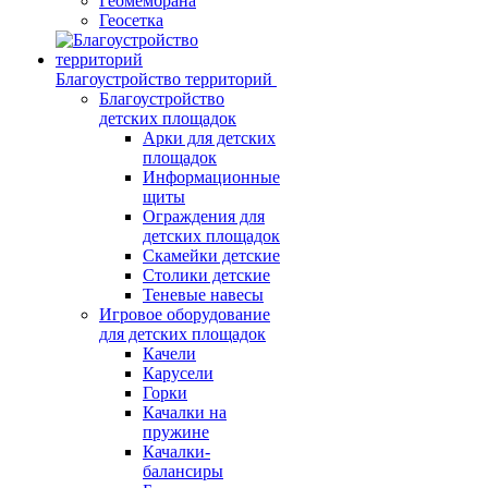
Геомембрана
Геосетка
Благоустройство территорий
Благоустройство
детских площадок
Арки для детских
площадок
Информационные
щиты
Ограждения для
детских площадок
Скамейки детские
Столики детские
Теневые навесы
Игровое оборудование
для детских площадок
Качели
Карусели
Горки
Качалки на
пружине
Качалки-
балансиры