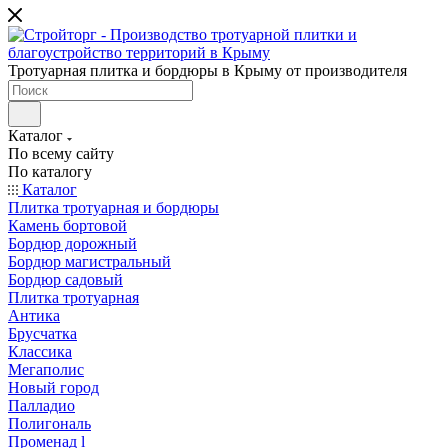
Тротуарная плитка и бордюры в Крыму от производителя
Каталог
По всему сайту
По каталогу
Каталог
Плитка тротуарная и бордюры
Камень бортовой
Бордюр дорожный
Бордюр магистральный
Бордюр садовый
Плитка тротуарная
Антика
Брусчатка
Классика
Мегаполис
Новый город
Палладио
Полигональ
Променад l