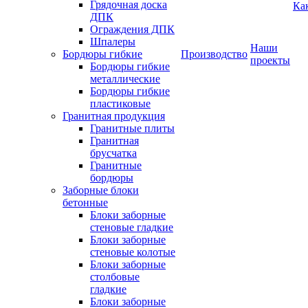
Грядочная доска
Ка
ДПК
Ограждения ДПК
Шпалеры
Наши
Бордюры гибкие
Производство
проекты
Бордюры гибкие
металлические
Бордюры гибкие
пластиковые
Гранитная продукция
Гранитные плиты
Гранитная
брусчатка
Гранитные
бордюры
Заборные блоки
бетонные
Блоки заборные
стеновые гладкие
Блоки заборные
стеновые колотые
Блоки заборные
столбовые
гладкие
Блоки заборные