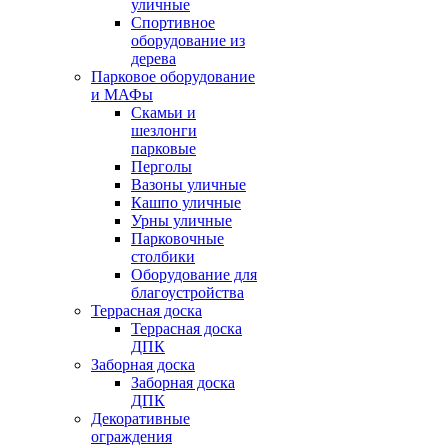
уличные
Спортивное
оборудование из
дерева
Парковое оборудование
и МАФы
Скамьи и
шезлонги
парковые
Перголы
Вазоны уличные
Кашпо уличные
Урны уличные
Парковочные
столбики
Оборудование для
благоустройства
Террасная доска
Террасная доска
ДПК
Заборная доска
Заборная доска
ДПК
Декоративные
ограждения