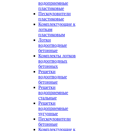
водоприемные
пластиковые
Пескоуловители
пластиковые
Комплектующие к
лоткам
пластиковым
Лотки
водоотводные
бетонные
Комплекты лотков
водоотводных
бетонных
Решетки
водоотводные
бетонные
Решетки
водоприемные
стальные
Решетки
водоприемные
чугунные
Пескоуловители
бетонные
Комплектующие к