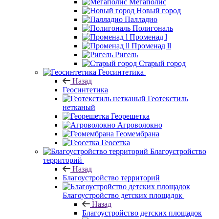
Мегаполис
Новый город
Палладио
Полигональ
Променад l
Променад ll
Ригель
Старый город
Геосинтетика
Назад
Геосинтетика
Геотекстиль
нетканый
Георешетка
Агроволокно
Геомембрана
Геосетка
Благоустройство
территорий
Назад
Благоустройство территорий
Благоустройство детских площадок
Назад
Благоустройство детских площадок