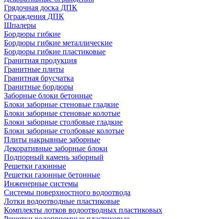
Грядочная доска ДПК
Ограждения ДПК
Шпалеры
Бордюры гибкие
Бордюры гибкие металлические
Бордюры гибкие пластиковые
Гранитная продукция
Гранитные плиты
Гранитная брусчатка
Гранитные бордюры
Заборные блоки бетонные
Блоки заборные стеновые гладкие
Блоки заборные стеновые колотые
Блоки заборные столбовые гладкие
Блоки заборные столбовые колотые
Плиты накрывные заборные
Декоративные заборные блоки
Подпорный камень заборный
Решетки газонные
Решетки газонные бетонные
Инженерные системы
Системы поверхностного водоотвода
Лотки водоотводные пластиковые
Комплекты лотков водоотводных пластиковых
Решетки водоприемные пластиковые