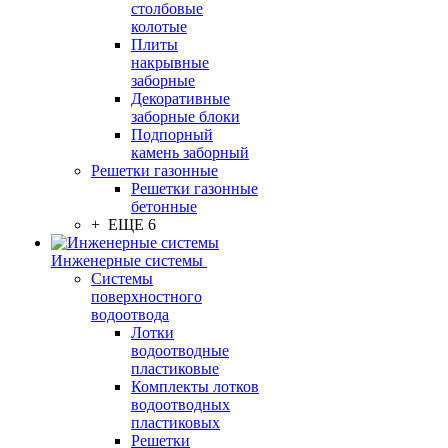
столбовые
колотые
Плиты
накрывные
заборные
Декоративные
заборные блоки
Подпорный
камень заборный
Решетки газонные
Решетки газонные
бетонные
+ ЕЩЕ 6
Инженерные системы
Системы
поверхностного
водоотвода
Лотки
водоотводные
пластиковые
Комплекты лотков
водоотводных
пластиковых
Решетки