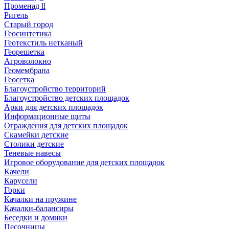
Променад ll
Ригель
Старый город
Геосинтетика
Геотекстиль нетканый
Георешетка
Агроволокно
Геомембрана
Геосетка
Благоустройство территорий
Благоустройство детских площадок
Арки для детских площадок
Информационные щиты
Ограждения для детских площадок
Скамейки детские
Столики детские
Теневые навесы
Игровое оборудование для детских площадок
Качели
Карусели
Горки
Качалки на пружине
Качалки-балансиры
Беседки и домики
Песочницы