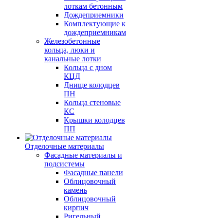
лоткам бетонным
Дождеприемники
Комплектующие к
дождеприемникам
Железобетонные
кольца, люки и
канальные лотки
Кольца с дном
КЦД
Днище колодцев
ПН
Кольца стеновые
КС
Крышки колодцев
ПП
Отделочные материалы
Фасадные материалы и
подсистемы
Фасадные панели
Облицовочный
камень
Облицовочный
кирпич
Ригельный