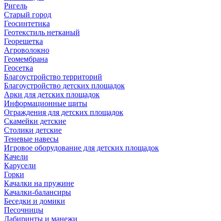
Ригель
Старый город
Геосинтетика
Геотекстиль нетканый
Георешетка
Агроволокно
Геомембрана
Геосетка
Благоустройство территорий
Благоустройство детских площадок
Арки для детских площадок
Информационные щиты
Ограждения для детских площадок
Скамейки детские
Столики детские
Теневые навесы
Игровое оборудование для детских площадок
Качели
Карусели
Горки
Качалки на пружине
Качалки-балансиры
Беседки и домики
Песочницы
Лабиринты и манежи