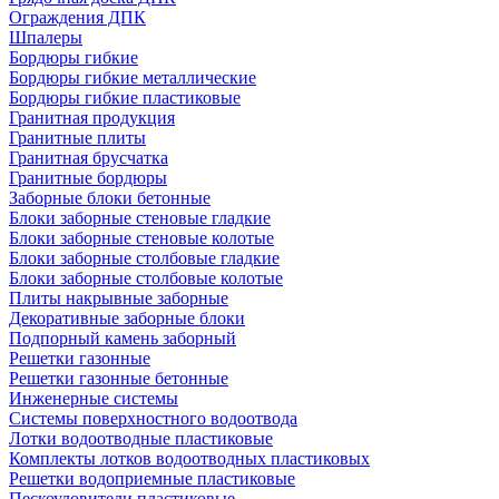
Ограждения ДПК
Шпалеры
Бордюры гибкие
Бордюры гибкие металлические
Бордюры гибкие пластиковые
Гранитная продукция
Гранитные плиты
Гранитная брусчатка
Гранитные бордюры
Заборные блоки бетонные
Блоки заборные стеновые гладкие
Блоки заборные стеновые колотые
Блоки заборные столбовые гладкие
Блоки заборные столбовые колотые
Плиты накрывные заборные
Декоративные заборные блоки
Подпорный камень заборный
Решетки газонные
Решетки газонные бетонные
Инженерные системы
Системы поверхностного водоотвода
Лотки водоотводные пластиковые
Комплекты лотков водоотводных пластиковых
Решетки водоприемные пластиковые
Пескоуловители пластиковые