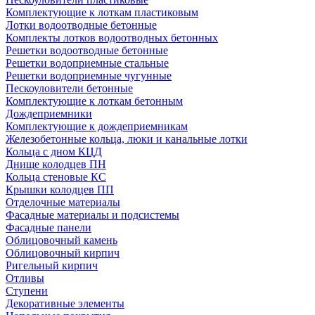
Комплектующие к лоткам пластиковым
Лотки водоотводные бетонные
Комплекты лотков водоотводных бетонных
Решетки водоотводные бетонные
Решетки водоприемные стальные
Решетки водоприемные чугунные
Пескоуловители бетонные
Комплектующие к лоткам бетонным
Дождеприемники
Комплектующие к дождеприемникам
Железобетонные кольца, люки и канальные лотки
Кольца с дном КЦД
Днище колодцев ПН
Кольца стеновые КС
Крышки колодцев ПП
Отделочные материалы
Фасадные материалы и подсистемы
Фасадные панели
Облицовочный камень
Облицовочный кирпич
Ригельный кирпич
Отливы
Ступени
Декоративные элементы