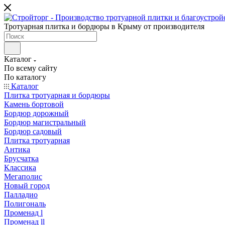
Тротуарная плитка и бордюры в Крыму от производителя
Каталог
По всему сайту
По каталогу
Каталог
Плитка тротуарная и бордюры
Камень бортовой
Бордюр дорожный
Бордюр магистральный
Бордюр садовый
Плитка тротуарная
Антика
Брусчатка
Классика
Мегаполис
Новый город
Палладио
Полигональ
Променад l
Променад ll