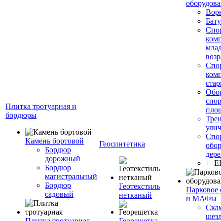
оборудов
Вор
Бату
Спо
ком
мла
возр
Спо
ком
стар
Обо
спо
Плитка тротуарная и
пло
бордюры
Тре
ули
Спо
Камень бортовой
Геосинтетика
обор
Бордюр
дере
дорожный
+ 
Бордюр
магистральный
Бордюр
Геотекстиль
Парковое 
садовый
нетканый
и МАФы
Ска
шез
Плитка тротуарная
Георешетка