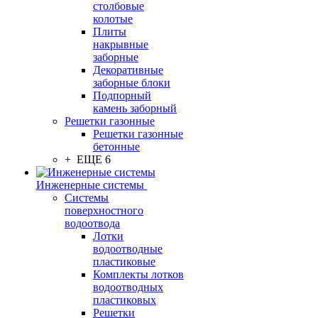
столбовые
колотые
Плиты
накрывные
заборные
Декоративные
заборные блоки
Подпорный
камень заборный
Решетки газонные
Решетки газонные
бетонные
+ ЕЩЕ 6
Инженерные системы
Системы
поверхностного
водоотвода
Лотки
водоотводные
пластиковые
Комплекты лотков
водоотводных
пластиковых
Решетки