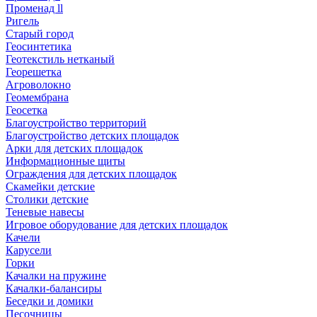
Променад ll
Ригель
Старый город
Геосинтетика
Геотекстиль нетканый
Георешетка
Агроволокно
Геомембрана
Геосетка
Благоустройство территорий
Благоустройство детских площадок
Арки для детских площадок
Информационные щиты
Ограждения для детских площадок
Скамейки детские
Столики детские
Теневые навесы
Игровое оборудование для детских площадок
Качели
Карусели
Горки
Качалки на пружине
Качалки-балансиры
Беседки и домики
Песочницы