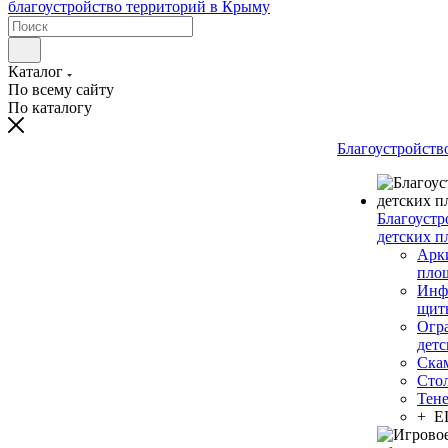
Каталог
По всему сайту
По каталогу
Благоустройств
Благоустр
детских п
Арки
пло
Инф
щит
Огр
дет
Ска
Сто
Тен
+ 