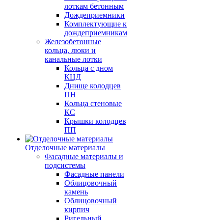
лоткам бетонным
Дождеприемники
Комплектующие к
дождеприемникам
Железобетонные
кольца, люки и
канальные лотки
Кольца с дном
КЦД
Днище колодцев
ПН
Кольца стеновые
КС
Крышки колодцев
ПП
Отделочные материалы
Фасадные материалы и
подсистемы
Фасадные панели
Облицовочный
камень
Облицовочный
кирпич
Ригельный