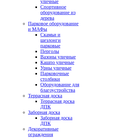
уличные
Спортивное
оборудование из
дерева
Парковое оборудование
и МАФы
Скамьи и
шезлонги
парковые
Перголы
Вазоны уличные
Кашпо уличные
Урны уличные
Парковочные
столбики
Оборудование для
благоустройства
Террасная доска
Террасная доска
ДПК
Заборная доска
Заборная доска
ДПК
Декоративные
ограждения