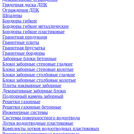
Грядочная доска ДПК
Ограждения ДПК
Шпалеры
Бордюры гибкие
Бордюры гибкие металлические
Бордюры гибкие пластиковые
Гранитная продукция
Гранитные плиты
Гранитная брусчатка
Гранитные бордюры
Заборные блоки бетонные
Блоки заборные стеновые гладкие
Блоки заборные стеновые колотые
Блоки заборные столбовые гладкие
Блоки заборные столбовые колотые
Плиты накрывные заборные
Декоративные заборные блоки
Подпорный камень заборный
Решетки газонные
Решетки газонные бетонные
Инженерные системы
Системы поверхностного водоотвода
Лотки водоотводные пластиковые
Комплекты лотков водоотводных пластиковых
Решетки водоприемные пластиковые