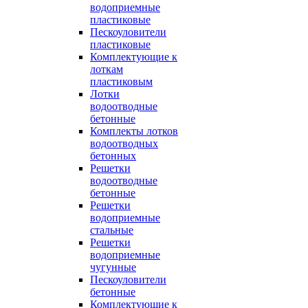
водоприемные
пластиковые
Пескоуловители
пластиковые
Комплектующие к
лоткам
пластиковым
Лотки
водоотводные
бетонные
Комплекты лотков
водоотводных
бетонных
Решетки
водоотводные
бетонные
Решетки
водоприемные
стальные
Решетки
водоприемные
чугунные
Пескоуловители
бетонные
Комплектующие к