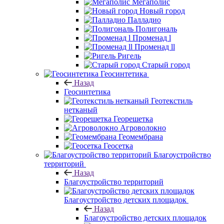
Мегаполис
Новый город
Палладио
Полигональ
Променад l
Променад ll
Ригель
Старый город
Геосинтетика
Назад
Геосинтетика
Геотекстиль
нетканый
Георешетка
Агроволокно
Геомембрана
Геосетка
Благоустройство
территорий
Назад
Благоустройство территорий
Благоустройство детских площадок
Назад
Благоустройство детских площадок