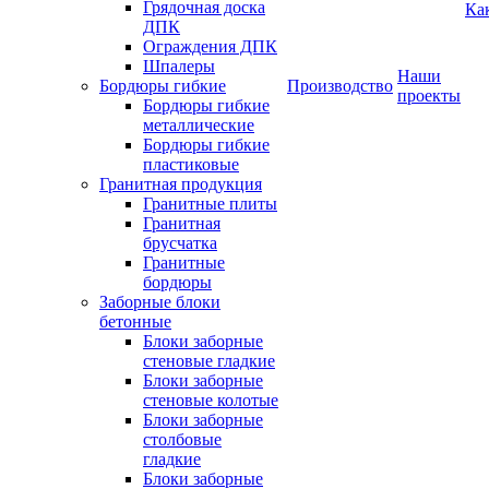
Грядочная доска
Ка
ДПК
Ограждения ДПК
Шпалеры
Наши
Бордюры гибкие
Производство
проекты
Бордюры гибкие
металлические
Бордюры гибкие
пластиковые
Гранитная продукция
Гранитные плиты
Гранитная
брусчатка
Гранитные
бордюры
Заборные блоки
бетонные
Блоки заборные
стеновые гладкие
Блоки заборные
стеновые колотые
Блоки заборные
столбовые
гладкие
Блоки заборные