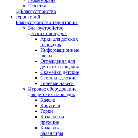
Геомембрана
Геосетка
Благоустройство территорий
Благоустройство
детских площадок
Арки для детских
площадок
Информационные
щиты
Ограждения для
детских площадок
Скамейки детские
Столики детские
Теневые навесы
Игровое оборудование
для детских площадок
Качели
Карусели
Горки
Качалки на
пружине
Качалки-
балансиры