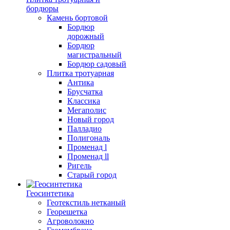
бордюры
Камень бортовой
Бордюр
дорожный
Бордюр
магистральный
Бордюр садовый
Плитка тротуарная
Антика
Брусчатка
Классика
Мегаполис
Новый город
Палладио
Полигональ
Променад l
Променад ll
Ригель
Старый город
Геосинтетика
Геотекстиль нетканый
Георешетка
Агроволокно