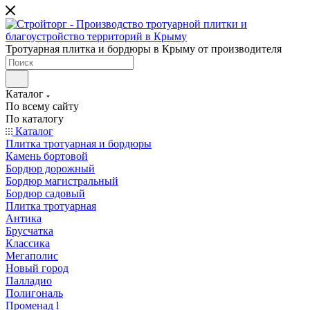
Тротуарная плитка и бордюры в Крыму от производителя
Каталог
По всему сайту
По каталогу
Каталог
Плитка тротуарная и бордюры
Камень бортовой
Бордюр дорожный
Бордюр магистральный
Бордюр садовый
Плитка тротуарная
Антика
Брусчатка
Классика
Мегаполис
Новый город
Палладио
Полигональ
Променад l