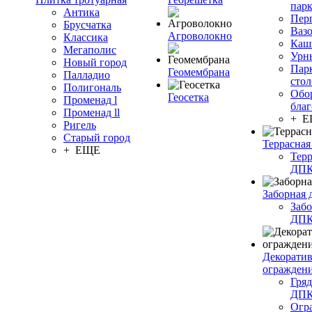
пар
Антика
Пер
Брусчатка
Ваз
Агроволокно
Классика
Каш
Мегаполис
Урн
Новый город
Пар
Геомембрана
Палладио
сто
Полигональ
Обо
Геосетка
Променад l
благ
Променад ll
+ 
Ригель
Старый город
Террасная
+ ЕЩЕ
Терр
ДП
Заборная 
Забо
ДП
Декорати
огражден
Гряд
ДП
Огр