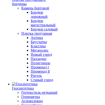
бордюры
Камень бортовой
Бордюр
дорожный
Бордюр
магистральный
Бордюр садовый
Плитка тротуарная
Антика
Брусчатка
Классика
Мегаполис
Новый город
Палладио
Полигональ
Променад l
Променад ll
Ригель
Старый город
Геосинтетика
Геотекстиль нетканый
Георешетка
Агроволокно