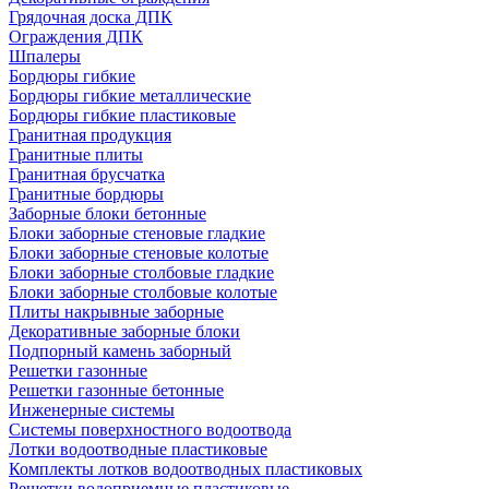
Грядочная доска ДПК
Ограждения ДПК
Шпалеры
Бордюры гибкие
Бордюры гибкие металлические
Бордюры гибкие пластиковые
Гранитная продукция
Гранитные плиты
Гранитная брусчатка
Гранитные бордюры
Заборные блоки бетонные
Блоки заборные стеновые гладкие
Блоки заборные стеновые колотые
Блоки заборные столбовые гладкие
Блоки заборные столбовые колотые
Плиты накрывные заборные
Декоративные заборные блоки
Подпорный камень заборный
Решетки газонные
Решетки газонные бетонные
Инженерные системы
Системы поверхностного водоотвода
Лотки водоотводные пластиковые
Комплекты лотков водоотводных пластиковых
Решетки водоприемные пластиковые