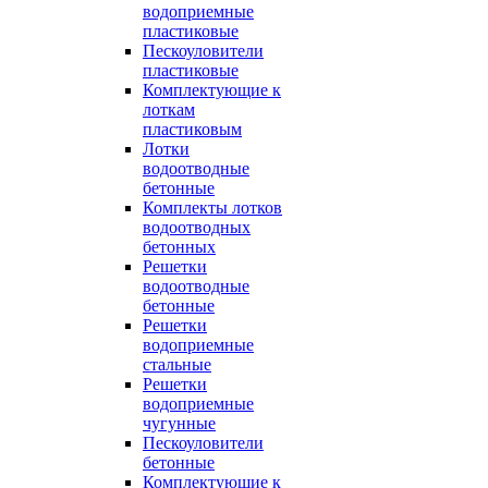
водоприемные
пластиковые
Пескоуловители
пластиковые
Комплектующие к
лоткам
пластиковым
Лотки
водоотводные
бетонные
Комплекты лотков
водоотводных
бетонных
Решетки
водоотводные
бетонные
Решетки
водоприемные
стальные
Решетки
водоприемные
чугунные
Пескоуловители
бетонные
Комплектующие к