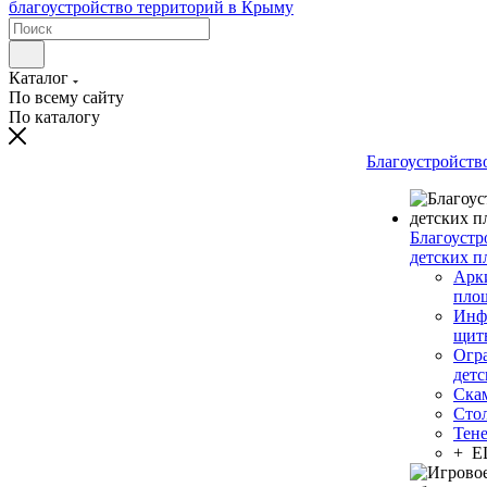
Каталог
По всему сайту
По каталогу
Благоустройств
Благоустр
детских п
Арки
пло
Инф
щит
Огр
дет
Ска
Сто
Тен
+ 