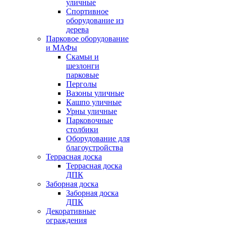
уличные
Спортивное
оборудование из
дерева
Парковое оборудование
и МАФы
Скамьи и
шезлонги
парковые
Перголы
Вазоны уличные
Кашпо уличные
Урны уличные
Парковочные
столбики
Оборудование для
благоустройства
Террасная доска
Террасная доска
ДПК
Заборная доска
Заборная доска
ДПК
Декоративные
ограждения