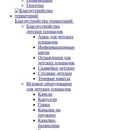
Геомембрана
Геосетка
Благоустройство территорий
Благоустройство
детских площадок
Арки для детских
площадок
Информационные
щиты
Ограждения для
детских площадок
Скамейки детские
Столики детские
Теневые навесы
Игровое оборудование
для детских площадок
Качели
Карусели
Горки
Качалки на
пружине
Качалки-
балансиры