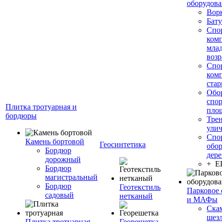
оборудов
Вор
Бату
Спо
ком
мла
возр
Спо
ком
стар
Обо
спо
Плитка тротуарная и
пло
бордюры
Тре
ули
Спо
Камень бортовой
Геосинтетика
обор
Бордюр
дере
дорожный
+ 
Бордюр
магистральный
Бордюр
Геотекстиль
Парковое 
садовый
нетканый
и МАФы
Ска
шез
Плитка тротуарная
Георешетка