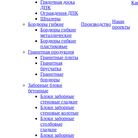
Грядочная доска
Ка
ДПК
Ограждения ДПК
Шпалеры
Наши
Бордюры гибкие
Производство
проекты
Бордюры гибкие
металлические
Бордюры гибкие
пластиковые
Гранитная продукция
Гранитные плиты
Гранитная
брусчатка
Гранитные
бордюры
Заборные блоки
бетонные
Блоки заборные
стеновые гладкие
Блоки заборные
стеновые колотые
Блоки заборные
столбовые
гладкие
Блоки заборные