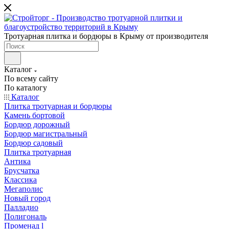
Тротуарная плитка и бордюры в Крыму от производителя
Каталог
По всему сайту
По каталогу
Каталог
Плитка тротуарная и бордюры
Камень бортовой
Бордюр дорожный
Бордюр магистральный
Бордюр садовый
Плитка тротуарная
Антика
Брусчатка
Классика
Мегаполис
Новый город
Палладио
Полигональ
Променад l