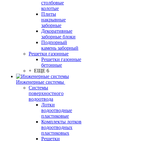
столбовые
колотые
Плиты
накрывные
заборные
Декоративные
заборные блоки
Подпорный
камень заборный
Решетки газонные
Решетки газонные
бетонные
+ ЕЩЕ 6
Инженерные системы
Системы
поверхностного
водоотвода
Лотки
водоотводные
пластиковые
Комплекты лотков
водоотводных
пластиковых
Решетки