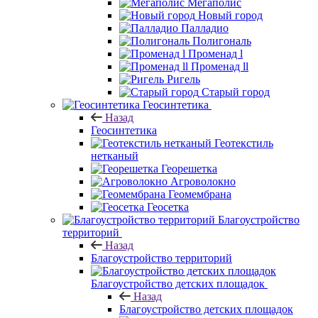
Мегаполис
Новый город
Палладио
Полигональ
Променад l
Променад ll
Ригель
Старый город
Геосинтетика
Назад
Геосинтетика
Геотекстиль
нетканый
Георешетка
Агроволокно
Геомембрана
Геосетка
Благоустройство
территорий
Назад
Благоустройство территорий
Благоустройство детских площадок
Назад
Благоустройство детских площадок