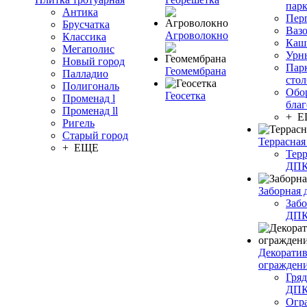
пар
Антика
Пер
Брусчатка
Ваз
Агроволокно
Классика
Каш
Мегаполис
Урн
Новый город
Пар
Геомембрана
Палладио
сто
Полигональ
Обо
Геосетка
Променад l
благ
Променад ll
+ 
Ригель
Старый город
Террасная
+ ЕЩЕ
Терр
ДП
Заборная 
Забо
ДП
Декорати
огражден
Гряд
ДП
Огр