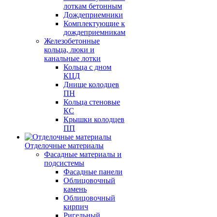
лоткам бетонным
Дождеприемники
Комплектующие к
дождеприемникам
Железобетонные
кольца, люки и
канальные лотки
Кольца с дном
КЦД
Днище колодцев
ПН
Кольца стеновые
КС
Крышки колодцев
ПП
Отделочные материалы
Фасадные материалы и
подсистемы
Фасадные панели
Облицовочный
камень
Облицовочный
кирпич
Ригельный