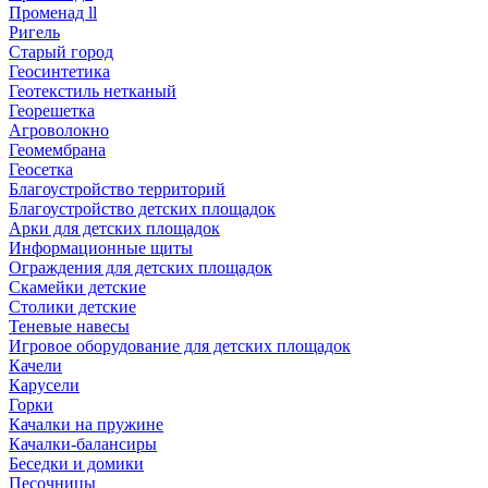
Променад ll
Ригель
Старый город
Геосинтетика
Геотекстиль нетканый
Георешетка
Агроволокно
Геомембрана
Геосетка
Благоустройство территорий
Благоустройство детских площадок
Арки для детских площадок
Информационные щиты
Ограждения для детских площадок
Скамейки детские
Столики детские
Теневые навесы
Игровое оборудование для детских площадок
Качели
Карусели
Горки
Качалки на пружине
Качалки-балансиры
Беседки и домики
Песочницы