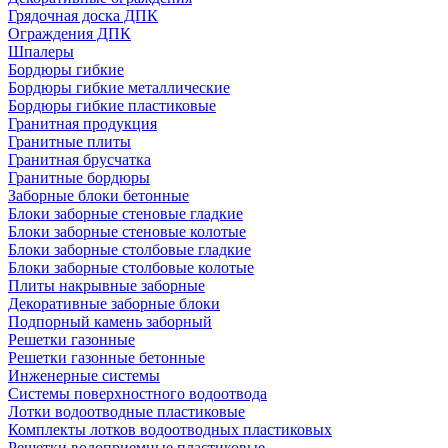
Грядочная доска ДПК
Ограждения ДПК
Шпалеры
Бордюры гибкие
Бордюры гибкие металлические
Бордюры гибкие пластиковые
Гранитная продукция
Гранитные плиты
Гранитная брусчатка
Гранитные бордюры
Заборные блоки бетонные
Блоки заборные стеновые гладкие
Блоки заборные стеновые колотые
Блоки заборные столбовые гладкие
Блоки заборные столбовые колотые
Плиты накрывные заборные
Декоративные заборные блоки
Подпорный камень заборный
Решетки газонные
Решетки газонные бетонные
Инженерные системы
Системы поверхностного водоотвода
Лотки водоотводные пластиковые
Комплекты лотков водоотводных пластиковых
Решетки водоприемные пластиковые