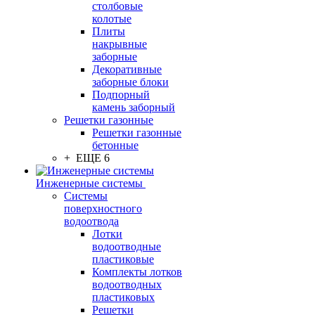
столбовые
колотые
Плиты
накрывные
заборные
Декоративные
заборные блоки
Подпорный
камень заборный
Решетки газонные
Решетки газонные
бетонные
+ ЕЩЕ 6
Инженерные системы
Системы
поверхностного
водоотвода
Лотки
водоотводные
пластиковые
Комплекты лотков
водоотводных
пластиковых
Решетки