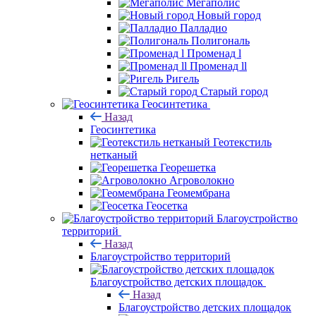
Мегаполис
Новый город
Палладио
Полигональ
Променад l
Променад ll
Ригель
Старый город
Геосинтетика
Назад
Геосинтетика
Геотекстиль
нетканый
Георешетка
Агроволокно
Геомембрана
Геосетка
Благоустройство
территорий
Назад
Благоустройство территорий
Благоустройство детских площадок
Назад
Благоустройство детских площадок