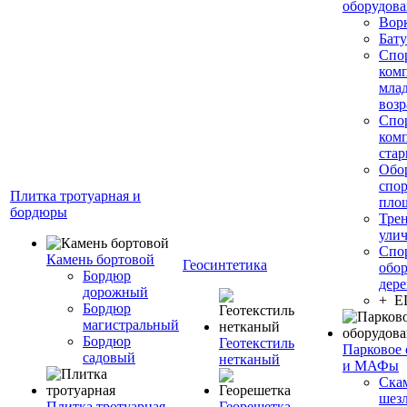
оборудов
Вор
Бату
Спо
ком
мла
возр
Спо
ком
стар
Обо
спо
Плитка тротуарная и
пло
бордюры
Тре
ули
Спо
Камень бортовой
Геосинтетика
обор
Бордюр
дере
дорожный
+ 
Бордюр
магистральный
Бордюр
Геотекстиль
Парковое 
садовый
нетканый
и МАФы
Ска
шез
Плитка тротуарная
Георешетка