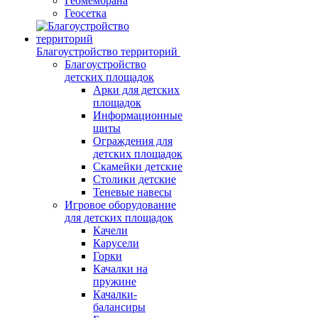
Геомембрана
Геосетка
Благоустройство территорий
Благоустройство
детских площадок
Арки для детских
площадок
Информационные
щиты
Ограждения для
детских площадок
Скамейки детские
Столики детские
Теневые навесы
Игровое оборудование
для детских площадок
Качели
Карусели
Горки
Качалки на
пружине
Качалки-
балансиры