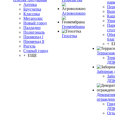
пар
Антика
Пер
Брусчатка
Ваз
Агроволокно
Классика
Каш
Мегаполис
Урн
Новый город
Пар
Геомембрана
Палладио
сто
Полигональ
Обо
Геосетка
Променад l
благ
Променад ll
+ 
Ригель
Старый город
Террасная
+ ЕЩЕ
Терр
ДП
Заборная 
Забо
ДП
Декорати
огражден
Гряд
ДП
Огр