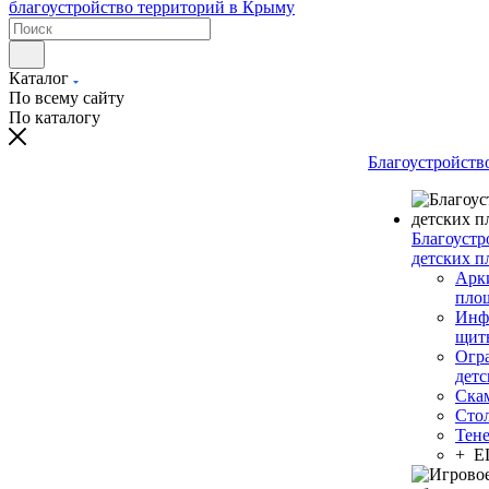
Каталог
По всему сайту
По каталогу
Благоустройств
Благоустр
детских п
Арки
пло
Инф
щит
Огр
дет
Ска
Сто
Тен
+ 