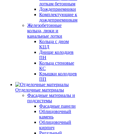
лоткам бетонным
Дождеприемники
Комплектующие к
дождеприемникам
Железобетонные
кольца, люки и
канальные лотки
Кольца с дном
КЦД
Днище колодцев
ПН
Кольца стеновые
КС
Крышки колодцев
ПП
Отделочные материалы
Фасадные материалы и
подсистемы
Фасадные панели
Облицовочный
камень
Облицовочный
кирпич
Ригельный