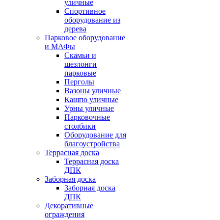
уличные
Спортивное
оборудование из
дерева
Парковое оборудование
и МАФы
Скамьи и
шезлонги
парковые
Перголы
Вазоны уличные
Кашпо уличные
Урны уличные
Парковочные
столбики
Оборудование для
благоустройства
Террасная доска
Террасная доска
ДПК
Заборная доска
Заборная доска
ДПК
Декоративные
ограждения