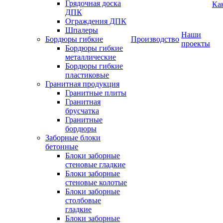
Грядочная доска
Ка
ДПК
Ограждения ДПК
Шпалеры
Наши
Бордюры гибкие
Производство
проекты
Бордюры гибкие
металлические
Бордюры гибкие
пластиковые
Гранитная продукция
Гранитные плиты
Гранитная
брусчатка
Гранитные
бордюры
Заборные блоки
бетонные
Блоки заборные
стеновые гладкие
Блоки заборные
стеновые колотые
Блоки заборные
столбовые
гладкие
Блоки заборные