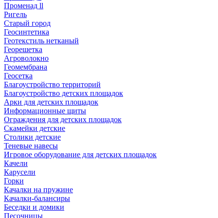
Променад ll
Ригель
Старый город
Геосинтетика
Геотекстиль нетканый
Георешетка
Агроволокно
Геомембрана
Геосетка
Благоустройство территорий
Благоустройство детских площадок
Арки для детских площадок
Информационные щиты
Ограждения для детских площадок
Скамейки детские
Столики детские
Теневые навесы
Игровое оборудование для детских площадок
Качели
Карусели
Горки
Качалки на пружине
Качалки-балансиры
Беседки и домики
Песочницы