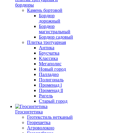
бордюры
Камень бортовой
Бордюр
дорожный
Бордюр
магистральный
Бордюр садовый
Плитка тротуарная
Антика
Брусчатка
Классика
Мегаполис
Новый город
Палладио
Полигональ
Променад l
Променад ll
Ригель
Старый город
Геосинтетика
Геотекстиль нетканый
Георешетка
Агроволокно