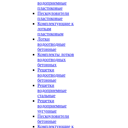
водоприемные
пластиковые
Пескоуловители
пластиковые
Комплектующие к
лоткам
пластиковым
Лотки
водоотводные
бетонные
Комплекты лотков
водоотводных
бетонных
Решетки
водоотводные
бетонные
Решетки
водоприемные
стальные
Решетки
водоприемные
чугунные
Пескоуловители
бетонные
Комплектующие к