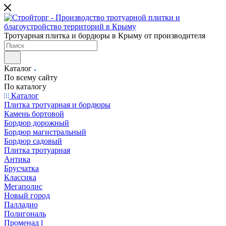
Тротуарная плитка и бордюры в Крыму от производителя
Каталог
По всему сайту
По каталогу
Каталог
Плитка тротуарная и бордюры
Камень бортовой
Бордюр дорожный
Бордюр магистральный
Бордюр садовый
Плитка тротуарная
Антика
Брусчатка
Классика
Мегаполис
Новый город
Палладио
Полигональ
Променад l