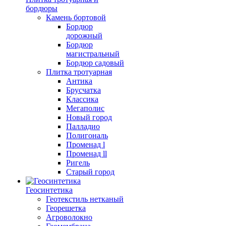
бордюры
Камень бортовой
Бордюр
дорожный
Бордюр
магистральный
Бордюр садовый
Плитка тротуарная
Антика
Брусчатка
Классика
Мегаполис
Новый город
Палладио
Полигональ
Променад l
Променад ll
Ригель
Старый город
Геосинтетика
Геотекстиль нетканый
Георешетка
Агроволокно