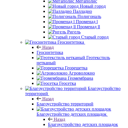
Мегаполис
Новый город
Палладио
Полигональ
Променад l
Променад ll
Ригель
Старый город
Геосинтетика
Назад
Геосинтетика
Геотекстиль
нетканый
Георешетка
Агроволокно
Геомембрана
Геосетка
Благоустройство
территорий
Назад
Благоустройство территорий
Благоустройство детских площадок
Назад
Благоустройство детских площадок