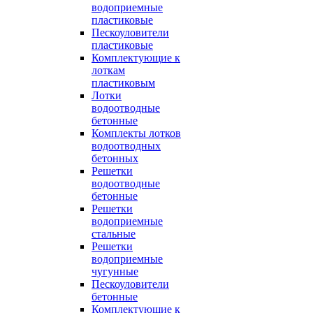
водоприемные
пластиковые
Пескоуловители
пластиковые
Комплектующие к
лоткам
пластиковым
Лотки
водоотводные
бетонные
Комплекты лотков
водоотводных
бетонных
Решетки
водоотводные
бетонные
Решетки
водоприемные
стальные
Решетки
водоприемные
чугунные
Пескоуловители
бетонные
Комплектующие к