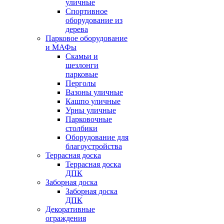
уличные
Спортивное
оборудование из
дерева
Парковое оборудование
и МАФы
Скамьи и
шезлонги
парковые
Перголы
Вазоны уличные
Кашпо уличные
Урны уличные
Парковочные
столбики
Оборудование для
благоустройства
Террасная доска
Террасная доска
ДПК
Заборная доска
Заборная доска
ДПК
Декоративные
ограждения