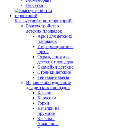
Геомембрана
Геосетка
Благоустройство территорий
Благоустройство
детских площадок
Арки для детских
площадок
Информационные
щиты
Ограждения для
детских площадок
Скамейки детские
Столики детские
Теневые навесы
Игровое оборудование
для детских площадок
Качели
Карусели
Горки
Качалки на
пружине
Качалки-
балансиры