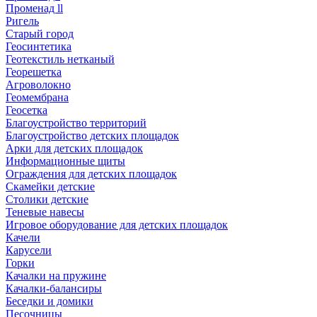
Променад ll
Ригель
Старый город
Геосинтетика
Геотекстиль нетканый
Георешетка
Агроволокно
Геомембрана
Геосетка
Благоустройство территорий
Благоустройство детских площадок
Арки для детских площадок
Информационные щиты
Ограждения для детских площадок
Скамейки детские
Столики детские
Теневые навесы
Игровое оборудование для детских площадок
Качели
Карусели
Горки
Качалки на пружине
Качалки-балансиры
Беседки и домики
Песочницы