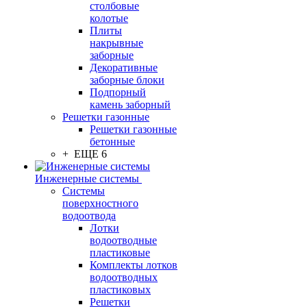
столбовые
колотые
Плиты
накрывные
заборные
Декоративные
заборные блоки
Подпорный
камень заборный
Решетки газонные
Решетки газонные
бетонные
+ ЕЩЕ 6
Инженерные системы
Системы
поверхностного
водоотвода
Лотки
водоотводные
пластиковые
Комплекты лотков
водоотводных
пластиковых
Решетки