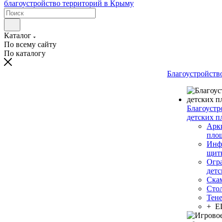
Каталог
По всему сайту
По каталогу
Благоустройств
Благоустр
детских п
Арки
пло
Инф
щит
Огр
дет
Ска
Сто
Тен
+ 