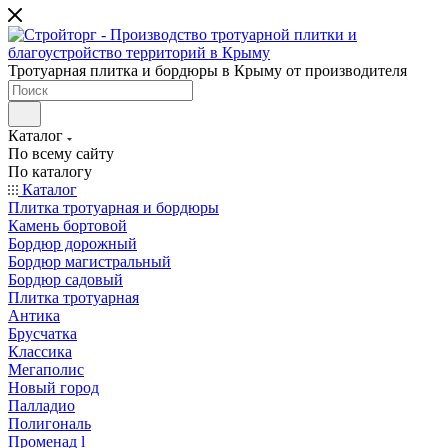
Тротуарная плитка и бордюры в Крыму от производителя
Каталог
По всему сайту
По каталогу
Каталог
Плитка тротуарная и бордюры
Камень бортовой
Бордюр дорожный
Бордюр магистральный
Бордюр садовый
Плитка тротуарная
Антика
Брусчатка
Классика
Мегаполис
Новый город
Палладио
Полигональ
Променад l