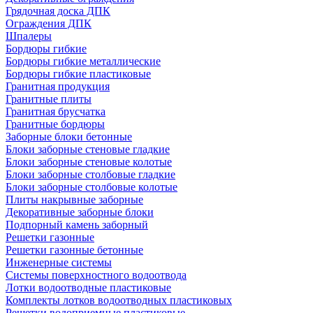
Грядочная доска ДПК
Ограждения ДПК
Шпалеры
Бордюры гибкие
Бордюры гибкие металлические
Бордюры гибкие пластиковые
Гранитная продукция
Гранитные плиты
Гранитная брусчатка
Гранитные бордюры
Заборные блоки бетонные
Блоки заборные стеновые гладкие
Блоки заборные стеновые колотые
Блоки заборные столбовые гладкие
Блоки заборные столбовые колотые
Плиты накрывные заборные
Декоративные заборные блоки
Подпорный камень заборный
Решетки газонные
Решетки газонные бетонные
Инженерные системы
Системы поверхностного водоотвода
Лотки водоотводные пластиковые
Комплекты лотков водоотводных пластиковых
Решетки водоприемные пластиковые