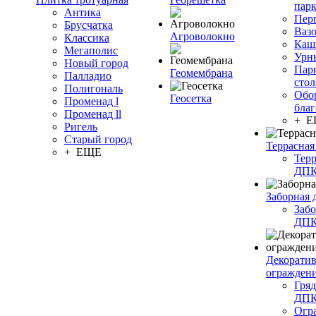
пар
Антика
Пер
Брусчатка
Ваз
Агроволокно
Классика
Каш
Мегаполис
Урн
Новый город
Пар
Геомембрана
Палладио
сто
Полигональ
Обо
Геосетка
Променад l
благ
Променад ll
+ 
Ригель
Старый город
Террасная
+ ЕЩЕ
Терр
ДП
Заборная 
Забо
ДП
Декорати
огражден
Гряд
ДП
Огр