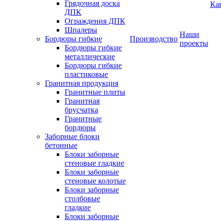
Грядочная доска
Ка
ДПК
Ограждения ДПК
Шпалеры
Наши
Бордюры гибкие
Производство
проекты
Бордюры гибкие
металлические
Бордюры гибкие
пластиковые
Гранитная продукция
Гранитные плиты
Гранитная
брусчатка
Гранитные
бордюры
Заборные блоки
бетонные
Блоки заборные
стеновые гладкие
Блоки заборные
стеновые колотые
Блоки заборные
столбовые
гладкие
Блоки заборные