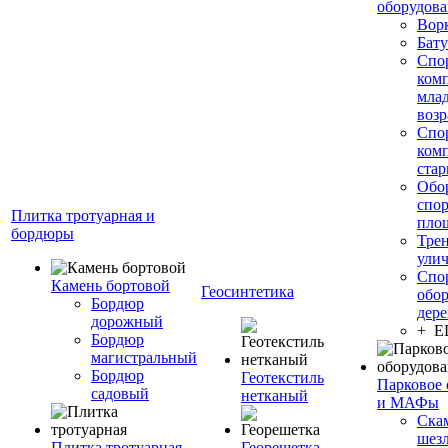
оборудов
Вор
Бату
Спо
ком
мла
возр
Спо
ком
стар
Обо
спо
Плитка тротуарная и
пло
бордюры
Тре
ули
Спо
Камень бортовой
Геосинтетика
обор
Бордюр
дере
дорожный
+ 
Бордюр
магистральный
Бордюр
Геотекстиль
Парковое 
садовый
нетканый
и МАФы
Ска
шез
Плитка тротуарная
Георешетка