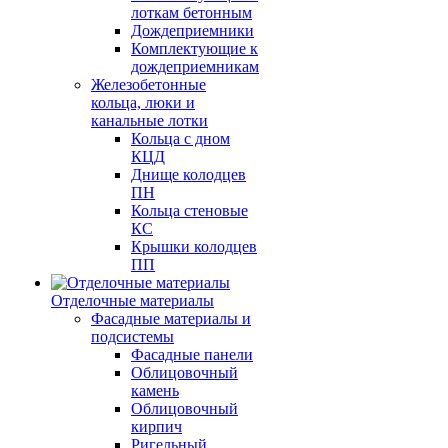
лоткам бетонным
Дождеприемники
Комплектующие к
дождеприемникам
Железобетонные
кольца, люки и
канальные лотки
Кольца с дном
КЦД
Днище колодцев
ПН
Кольца стеновые
КС
Крышки колодцев
ПП
Отделочные материалы
Фасадные материалы и
подсистемы
Фасадные панели
Облицовочный
камень
Облицовочный
кирпич
Ригельный