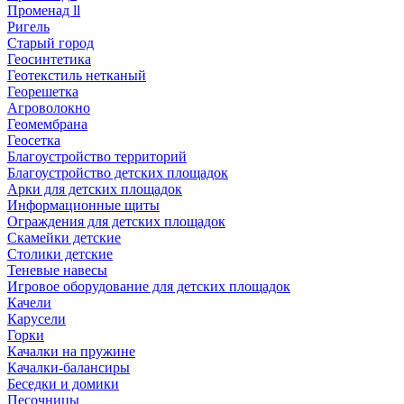
Променад ll
Ригель
Старый город
Геосинтетика
Геотекстиль нетканый
Георешетка
Агроволокно
Геомембрана
Геосетка
Благоустройство территорий
Благоустройство детских площадок
Арки для детских площадок
Информационные щиты
Ограждения для детских площадок
Скамейки детские
Столики детские
Теневые навесы
Игровое оборудование для детских площадок
Качели
Карусели
Горки
Качалки на пружине
Качалки-балансиры
Беседки и домики
Песочницы