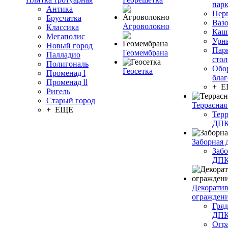
пар
Антика
Пер
Брусчатка
Ваз
Агроволокно
Классика
Каш
Мегаполис
Урн
Новый город
Пар
Геомембрана
Палладио
сто
Полигональ
Обо
Геосетка
Променад l
благ
Променад ll
+ 
Ригель
Старый город
Террасная
+ ЕЩЕ
Терр
ДП
Заборная 
Забо
ДП
Декорати
огражден
Гряд
ДП
Огр