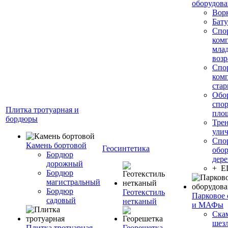
оборудов
Вор
Бату
Спо
ком
мла
возр
Спо
ком
стар
Обо
спо
Плитка тротуарная и
пло
бордюры
Тре
ули
Спо
Камень бортовой
Геосинтетика
обор
Бордюр
дере
дорожный
+ 
Бордюр
магистральный
Бордюр
Геотекстиль
Парковое 
садовый
нетканый
и МАФы
Ска
шез
Плитка тротуарная
Георешетка