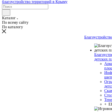
Каталог
По всему сайту
По каталогу
Благоустройств
Благоустр
детских п
Арки
пло
Инф
щит
Огр
дет
Ска
Сто
Тен
+ 