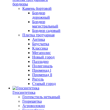
бордюры
Камень бортовой
Бордюр
дорожный
Бордюр
магистральный
Бордюр садовый
Плитка тротуарная
Антика
Брусчатка
Классика
Мегаполис
Новый город
Палладио
Полигональ
Променад l
Променад ll
Ригель
Старый город
Геосинтетика
Геотекстиль нетканый
Георешетка
Агроволокно