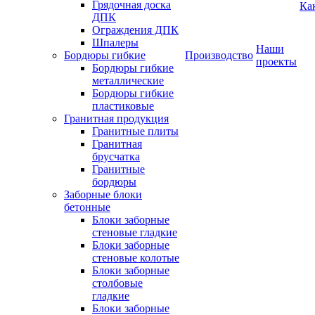
Грядочная доска
Ка
ДПК
Ограждения ДПК
Шпалеры
Наши
Бордюры гибкие
Производство
проекты
Бордюры гибкие
металлические
Бордюры гибкие
пластиковые
Гранитная продукция
Гранитные плиты
Гранитная
брусчатка
Гранитные
бордюры
Заборные блоки
бетонные
Блоки заборные
стеновые гладкие
Блоки заборные
стеновые колотые
Блоки заборные
столбовые
гладкие
Блоки заборные