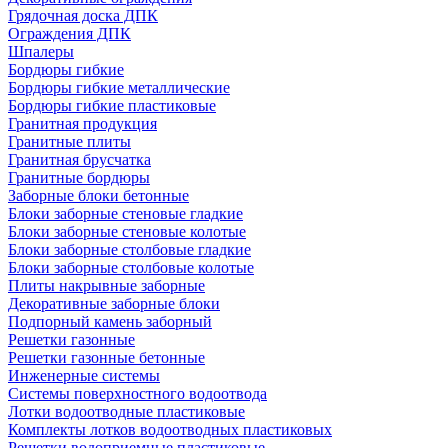
Грядочная доска ДПК
Ограждения ДПК
Шпалеры
Бордюры гибкие
Бордюры гибкие металлические
Бордюры гибкие пластиковые
Гранитная продукция
Гранитные плиты
Гранитная брусчатка
Гранитные бордюры
Заборные блоки бетонные
Блоки заборные стеновые гладкие
Блоки заборные стеновые колотые
Блоки заборные столбовые гладкие
Блоки заборные столбовые колотые
Плиты накрывные заборные
Декоративные заборные блоки
Подпорный камень заборный
Решетки газонные
Решетки газонные бетонные
Инженерные системы
Системы поверхностного водоотвода
Лотки водоотводные пластиковые
Комплекты лотков водоотводных пластиковых
Решетки водоприемные пластиковые