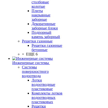
столбовые
колотые
Плиты
накрывные
заборные
Декоративные
заборные блоки
Подпорный
камень заборный
Решетки газонные
Решетки газонные
бетонные
+ ЕЩЕ 6
Инженерные системы
Системы
поверхностного
водоотвода
Лотки
водоотводные
пластиковые
Комплекты лотков
водоотводных
пластиковых
Решетки