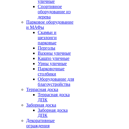
уличные
Спортивное
оборудование из
дерева
Парковое оборудование
и МАФы
Скамьи и
шезлонги
парковые
Перголы
Вазоны уличные
Кашпо уличные
Урны уличные
Парковочные
столбики
Оборудование для
благоустройства
Террасная доска
Террасная доска
ДПК
Заборная доска
Заборная доска
ДПК
Декоративные
ограждения