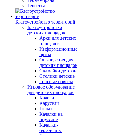
Геомембрана
Геосетка
Благоустройство территорий
Благоустройство
детских площадок
Арки для детских
площадок
Информационные
щиты
Ограждения для
детских площадок
Скамейки детские
Столики детские
Теневые навесы
Игровое оборудование
для детских площадок
Качели
Карусели
Горки
Качалки на
пружине
Качалки-
балансиры