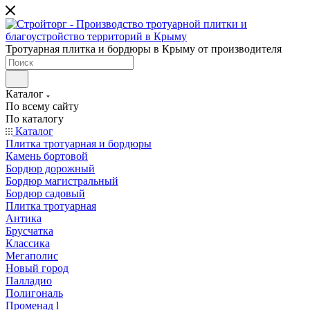
Тротуарная плитка и бордюры в Крыму от производителя
Каталог
По всему сайту
По каталогу
Каталог
Плитка тротуарная и бордюры
Камень бортовой
Бордюр дорожный
Бордюр магистральный
Бордюр садовый
Плитка тротуарная
Антика
Брусчатка
Классика
Мегаполис
Новый город
Палладио
Полигональ
Променад l