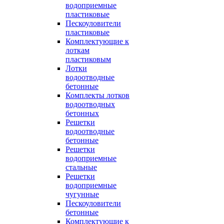
водоприемные
пластиковые
Пескоуловители
пластиковые
Комплектующие к
лоткам
пластиковым
Лотки
водоотводные
бетонные
Комплекты лотков
водоотводных
бетонных
Решетки
водоотводные
бетонные
Решетки
водоприемные
стальные
Решетки
водоприемные
чугунные
Пескоуловители
бетонные
Комплектующие к