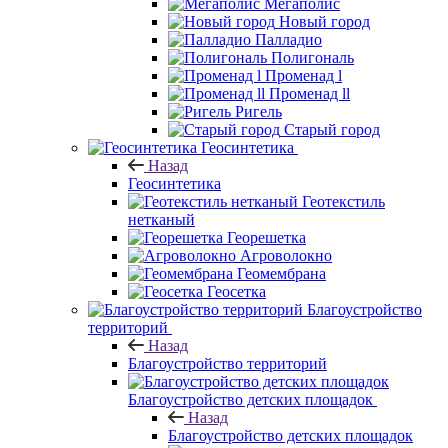
Мегаполис
Новый город
Палладио
Полигональ
Променад l
Променад ll
Ригель
Старый город
Геосинтетика
Назад
Геосинтетика
Геотекстиль
нетканый
Георешетка
Агроволокно
Геомембрана
Геосетка
Благоустройство
территорий
Назад
Благоустройство территорий
Благоустройство детских площадок
Назад
Благоустройство детских площадок