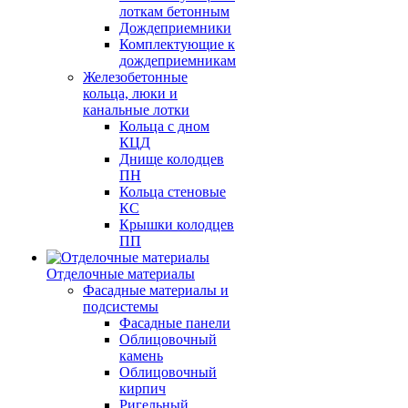
лоткам бетонным
Дождеприемники
Комплектующие к
дождеприемникам
Железобетонные
кольца, люки и
канальные лотки
Кольца с дном
КЦД
Днище колодцев
ПН
Кольца стеновые
КС
Крышки колодцев
ПП
Отделочные материалы
Фасадные материалы и
подсистемы
Фасадные панели
Облицовочный
камень
Облицовочный
кирпич
Ригельный