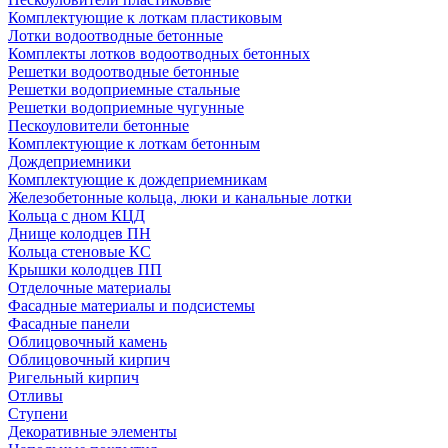
Комплектующие к лоткам пластиковым
Лотки водоотводные бетонные
Комплекты лотков водоотводных бетонных
Решетки водоотводные бетонные
Решетки водоприемные стальные
Решетки водоприемные чугунные
Пескоуловители бетонные
Комплектующие к лоткам бетонным
Дождеприемники
Комплектующие к дождеприемникам
Железобетонные кольца, люки и канальные лотки
Кольца с дном КЦД
Днище колодцев ПН
Кольца стеновые КС
Крышки колодцев ПП
Отделочные материалы
Фасадные материалы и подсистемы
Фасадные панели
Облицовочный камень
Облицовочный кирпич
Ригельный кирпич
Отливы
Ступени
Декоративные элементы