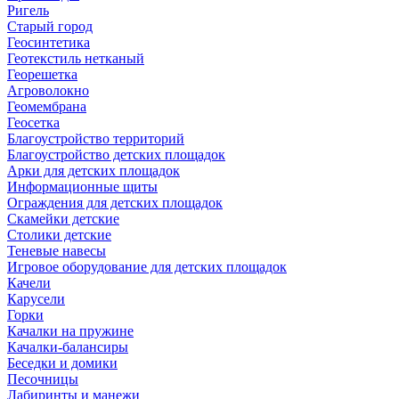
Ригель
Старый город
Геосинтетика
Геотекстиль нетканый
Георешетка
Агроволокно
Геомембрана
Геосетка
Благоустройство территорий
Благоустройство детских площадок
Арки для детских площадок
Информационные щиты
Ограждения для детских площадок
Скамейки детские
Столики детские
Теневые навесы
Игровое оборудование для детских площадок
Качели
Карусели
Горки
Качалки на пружине
Качалки-балансиры
Беседки и домики
Песочницы
Лабиринты и манежи