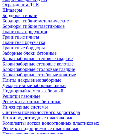
Ограждения ДПК
Шпалеры
Бордюры гибкие
Бордюры гибкие металлические
Бордюры гибкие пластиковые
Гранитная продукция
Гранитные плиты
Гранитная брусчатка
Гранитные бордюры
Заборные блоки бетонные
Блоки заборные стеновые гладкие
Блоки заборные стеновые колотые
Блоки заборные столбовые гладкие
Блоки заборные столбовые колотые
Плиты накрывные заборные
Декоративные заборные блоки
Подпорный камень заборный
Решетки газонные
Решетки газонные бетонные
Инженерные системы
Системы поверхностного водоотвода
Лотки водоотводные пластиковые
Комплекты лотков водоотводных пластиковых
Решетки водоприемные пластиковые
Пескоуловители пластиковые