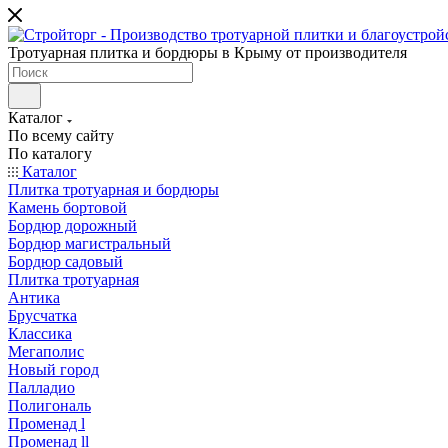
Тротуарная плитка и бордюры в Крыму от производителя
Каталог
По всему сайту
По каталогу
Каталог
Плитка тротуарная и бордюры
Камень бортовой
Бордюр дорожный
Бордюр магистральный
Бордюр садовый
Плитка тротуарная
Антика
Брусчатка
Классика
Мегаполис
Новый город
Палладио
Полигональ
Променад l
Променад ll