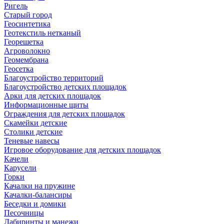
Ригель
Старый город
Геосинтетика
Геотекстиль нетканый
Георешетка
Агроволокно
Геомембрана
Геосетка
Благоустройство территорий
Благоустройство детских площадок
Арки для детских площадок
Информационные щиты
Ограждения для детских площадок
Скамейки детские
Столики детские
Теневые навесы
Игровое оборудование для детских площадок
Качели
Карусели
Горки
Качалки на пружине
Качалки-балансиры
Беседки и домики
Песочницы
Лабиринты и манежи