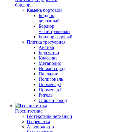
бордюры
Камень бортовой
Бордюр
дорожный
Бордюр
магистральный
Бордюр садовый
Плитка тротуарная
Антика
Брусчатка
Классика
Мегаполис
Новый город
Палладио
Полигональ
Променад l
Променад ll
Ригель
Старый город
Геосинтетика
Геотекстиль нетканый
Георешетка
Агроволокно