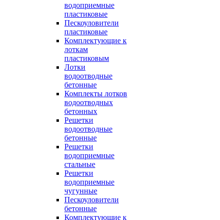
водоприемные
пластиковые
Пескоуловители
пластиковые
Комплектующие к
лоткам
пластиковым
Лотки
водоотводные
бетонные
Комплекты лотков
водоотводных
бетонных
Решетки
водоотводные
бетонные
Решетки
водоприемные
стальные
Решетки
водоприемные
чугунные
Пескоуловители
бетонные
Комплектующие к