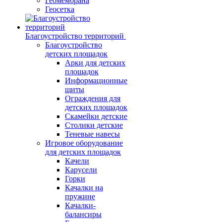
Геомембрана
Геосетка
Благоустройство территорий
Благоустройство
детских площадок
Арки для детских
площадок
Информационные
щиты
Ограждения для
детских площадок
Скамейки детские
Столики детские
Теневые навесы
Игровое оборудование
для детских площадок
Качели
Карусели
Горки
Качалки на
пружине
Качалки-
балансиры