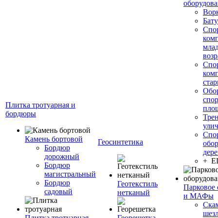
оборудов
Вор
Бату
Спо
ком
мла
возр
Спо
ком
стар
Обо
спо
Плитка тротуарная и
пло
бордюры
Тре
ули
Спо
Камень бортовой
Геосинтетика
обор
Бордюр
дере
дорожный
+ 
Бордюр
магистральный
Бордюр
Геотекстиль
Парковое 
садовый
нетканый
и МАФы
Ска
шез
Плитка тротуарная
Георешетка