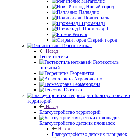
Мегаполис
Новый город
Палладио
Полигональ
Променад l
Променад ll
Ригель
Старый город
Геосинтетика
Назад
Геосинтетика
Геотекстиль
нетканый
Георешетка
Агроволокно
Геомембрана
Геосетка
Благоустройство
территорий
Назад
Благоустройство территорий
Благоустройство детских площадок
Назад
Благоустройство детских площадок