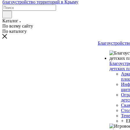
Каталог
По всему сайту
По каталогу
Благоустройств
Благоустр
детских п
Арки
пло
Инф
щит
Огр
дет
Ска
Сто
Тен
+ 