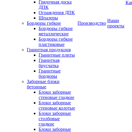
Грядочная доска
Ка
ДПК
Ограждения ДПК
Шпалеры
Наши
Бордюры гибкие
Производство
проекты
Бордюры гибкие
металлические
Бордюры гибкие
пластиковые
Гранитная продукция
Гранитные плиты
Гранитная
брусчатка
Гранитные
бордюры
Заборные блоки
бетонные
Блоки заборные
стеновые гладкие
Блоки заборные
стеновые колотые
Блоки заборные
столбовые
гладкие
Блоки заборные