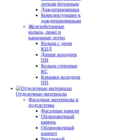
лоткам бетонным
Дождеприемники
Комплектующие к
дождеприемникам
Железобетонные
кольца, люки и
канальные лотки
Кольца с дном
КЦД
Днище колодцев
ПН
Кольца стеновые
КС
Крышки колодцев
ПП
Отделочные материалы
Фасадные материалы и
подсистемы
Фасадные панели
Облицовочный
камень
Облицовочный
кирпич
Ригельный