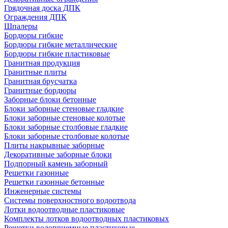
Грядочная доска ДПК
Ограждения ДПК
Шпалеры
Бордюры гибкие
Бордюры гибкие металлические
Бордюры гибкие пластиковые
Гранитная продукция
Гранитные плиты
Гранитная брусчатка
Гранитные бордюры
Заборные блоки бетонные
Блоки заборные стеновые гладкие
Блоки заборные стеновые колотые
Блоки заборные столбовые гладкие
Блоки заборные столбовые колотые
Плиты накрывные заборные
Декоративные заборные блоки
Подпорный камень заборный
Решетки газонные
Решетки газонные бетонные
Инженерные системы
Системы поверхностного водоотвода
Лотки водоотводные пластиковые
Комплекты лотков водоотводных пластиковых
Решетки водоприемные пластиковые