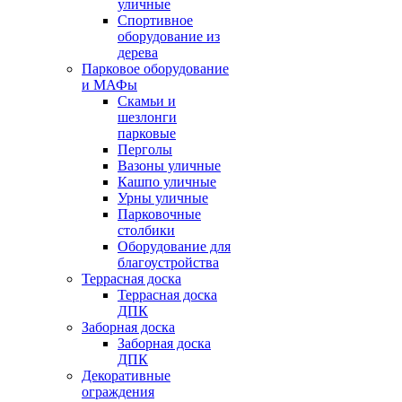
уличные
Спортивное
оборудование из
дерева
Парковое оборудование
и МАФы
Скамьи и
шезлонги
парковые
Перголы
Вазоны уличные
Кашпо уличные
Урны уличные
Парковочные
столбики
Оборудование для
благоустройства
Террасная доска
Террасная доска
ДПК
Заборная доска
Заборная доска
ДПК
Декоративные
ограждения