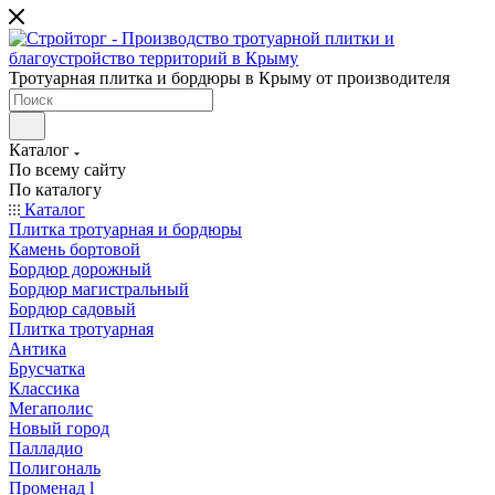
Тротуарная плитка и бордюры в Крыму от производителя
Каталог
По всему сайту
По каталогу
Каталог
Плитка тротуарная и бордюры
Камень бортовой
Бордюр дорожный
Бордюр магистральный
Бордюр садовый
Плитка тротуарная
Антика
Брусчатка
Классика
Мегаполис
Новый город
Палладио
Полигональ
Променад l