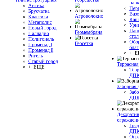
пар
Антика
Пер
Брусчатка
Ваз
Агроволокно
Классика
Каш
Мегаполис
Урн
Новый город
Пар
Геомембрана
Палладио
сто
Полигональ
Обо
Геосетка
Променад l
благ
Променад ll
+ 
Ригель
Старый город
Террасная
+ ЕЩЕ
Терр
ДП
Заборная 
Забо
ДП
Декорати
огражден
Гряд
ДП
Огр