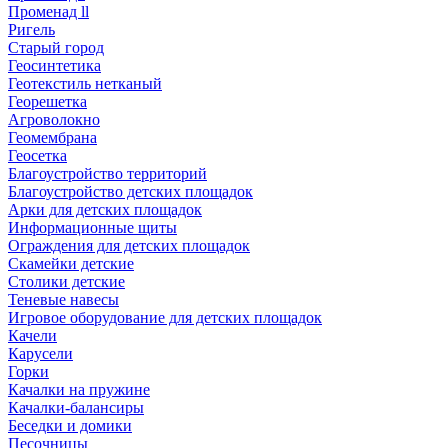
Променад ll
Ригель
Старый город
Геосинтетика
Геотекстиль нетканый
Георешетка
Агроволокно
Геомембрана
Геосетка
Благоустройство территорий
Благоустройство детских площадок
Арки для детских площадок
Информационные щиты
Ограждения для детских площадок
Скамейки детские
Столики детские
Теневые навесы
Игровое оборудование для детских площадок
Качели
Карусели
Горки
Качалки на пружине
Качалки-балансиры
Беседки и домики
Песочницы