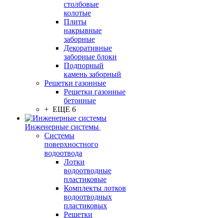
столбовые
колотые
Плиты
накрывные
заборные
Декоративные
заборные блоки
Подпорный
камень заборный
Решетки газонные
Решетки газонные
бетонные
+ ЕЩЕ 6
Инженерные системы
Системы
поверхностного
водоотвода
Лотки
водоотводные
пластиковые
Комплекты лотков
водоотводных
пластиковых
Решетки