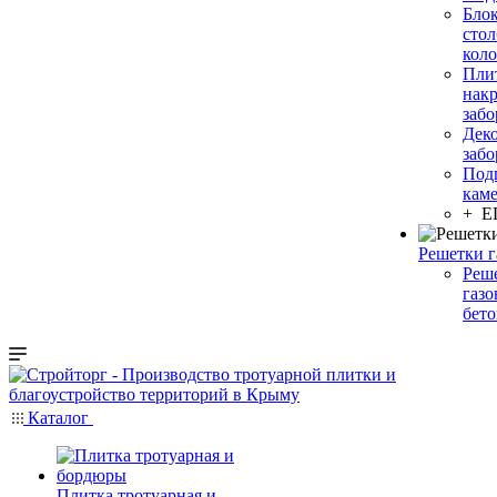
Бло
сто
кол
Пли
нак
заб
Дек
заб
Под
кам
+ 
Решетки 
Реш
газ
бет
Каталог
Плитка тротуарная и