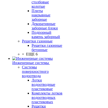
столбовые
колотые
Плиты
накрывные
заборные
Декоративные
заборные блоки
Подпорный
камень заборный
Решетки газонные
Решетки газонные
бетонные
+ ЕЩЕ 6
Инженерные системы
Системы
поверхностного
водоотвода
Лотки
водоотводные
пластиковые
Комплекты лотков
водоотводных
пластиковых
Решетки