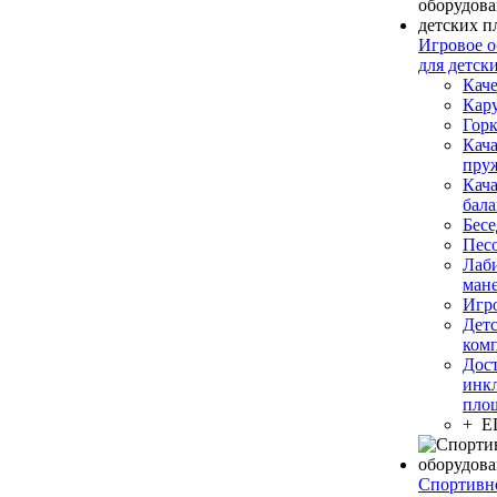
Игровое о
для детск
Кач
Кар
Гор
Кача
пру
Кача
бал
Бесе
Пес
Лаб
ман
Игр
Дет
ком
Дост
инк
пло
+ 
Спортивн