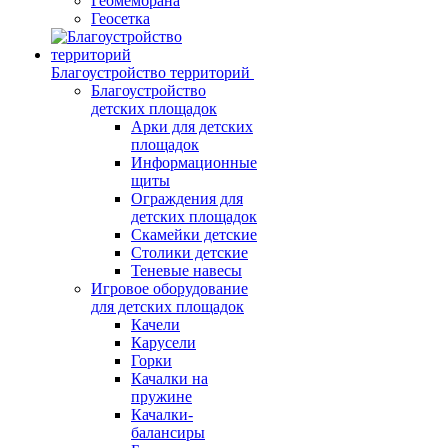
Геомембрана
Геосетка
Благоустройство территорий
Благоустройство
детских площадок
Арки для детских
площадок
Информационные
щиты
Ограждения для
детских площадок
Скамейки детские
Столики детские
Теневые навесы
Игровое оборудование
для детских площадок
Качели
Карусели
Горки
Качалки на
пружине
Качалки-
балансиры