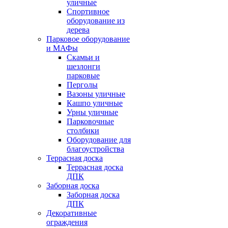
уличные
Спортивное
оборудование из
дерева
Парковое оборудование
и МАФы
Скамьи и
шезлонги
парковые
Перголы
Вазоны уличные
Кашпо уличные
Урны уличные
Парковочные
столбики
Оборудование для
благоустройства
Террасная доска
Террасная доска
ДПК
Заборная доска
Заборная доска
ДПК
Декоративные
ограждения