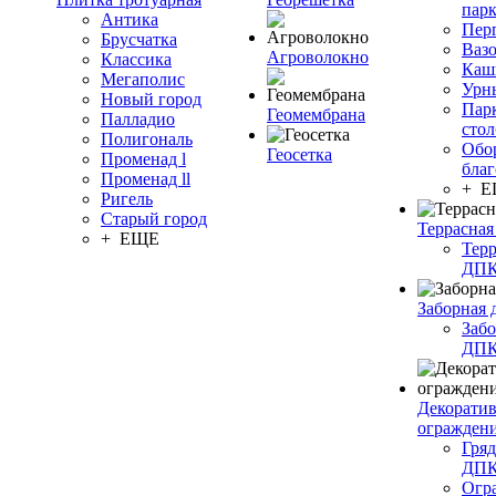
пар
Антика
Пер
Брусчатка
Ваз
Агроволокно
Классика
Каш
Мегаполис
Урн
Новый город
Пар
Геомембрана
Палладио
сто
Полигональ
Обо
Геосетка
Променад l
благ
Променад ll
+ 
Ригель
Старый город
Террасная
+ ЕЩЕ
Терр
ДП
Заборная 
Забо
ДП
Декорати
огражден
Гряд
ДП
Огр