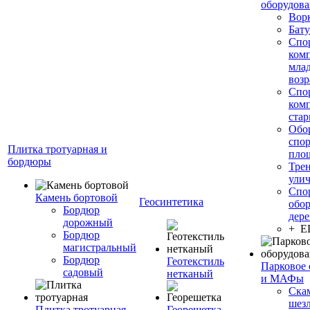
оборудов
Вор
Бату
Спо
ком
мла
возр
Спо
ком
стар
Обо
спо
Плитка тротуарная и
пло
бордюры
Тре
ули
Спо
Камень бортовой
Геосинтетика
обор
Бордюр
дере
дорожный
+ 
Бордюр
магистральный
Бордюр
Геотекстиль
Парковое 
садовый
нетканый
и МАФы
Ска
шез
Плитка тротуарная
Георешетка