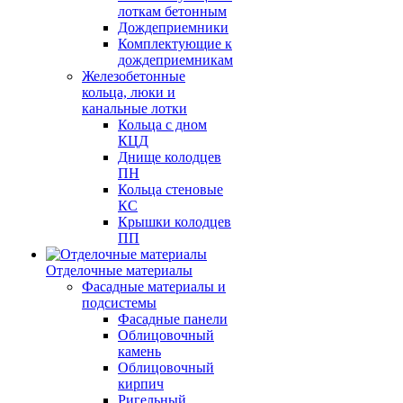
лоткам бетонным
Дождеприемники
Комплектующие к
дождеприемникам
Железобетонные
кольца, люки и
канальные лотки
Кольца с дном
КЦД
Днище колодцев
ПН
Кольца стеновые
КС
Крышки колодцев
ПП
Отделочные материалы
Фасадные материалы и
подсистемы
Фасадные панели
Облицовочный
камень
Облицовочный
кирпич
Ригельный