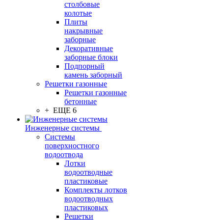
столбовые
колотые
Плиты
накрывные
заборные
Декоративные
заборные блоки
Подпорный
камень заборный
Решетки газонные
Решетки газонные
бетонные
+ ЕЩЕ 6
Инженерные системы
Системы
поверхностного
водоотвода
Лотки
водоотводные
пластиковые
Комплекты лотков
водоотводных
пластиковых
Решетки