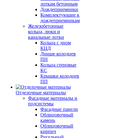
лоткам бетонным
Дождеприемники
Комплектующие к
дождеприемникам
Железобетонные
кольца, люки и
канальные лотки
Кольца с дном
КЦД
Днище колодцев
ПН
Кольца стеновые
КС
Крышки колодцев
ПП
Отделочные материалы
Фасадные материалы и
подсистемы
Фасадные панели
Облицовочный
камень
Облицовочный
кирпич
Ригельный