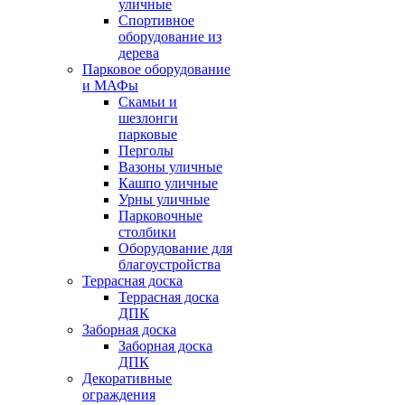
уличные
Спортивное
оборудование из
дерева
Парковое оборудование
и МАФы
Скамьи и
шезлонги
парковые
Перголы
Вазоны уличные
Кашпо уличные
Урны уличные
Парковочные
столбики
Оборудование для
благоустройства
Террасная доска
Террасная доска
ДПК
Заборная доска
Заборная доска
ДПК
Декоративные
ограждения