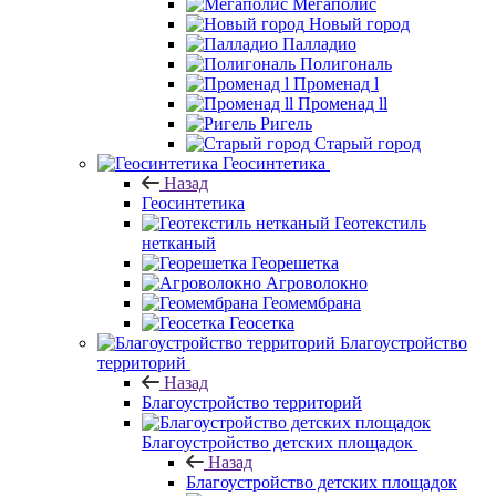
Мегаполис
Новый город
Палладио
Полигональ
Променад l
Променад ll
Ригель
Старый город
Геосинтетика
Назад
Геосинтетика
Геотекстиль
нетканый
Георешетка
Агроволокно
Геомембрана
Геосетка
Благоустройство
территорий
Назад
Благоустройство территорий
Благоустройство детских площадок
Назад
Благоустройство детских площадок