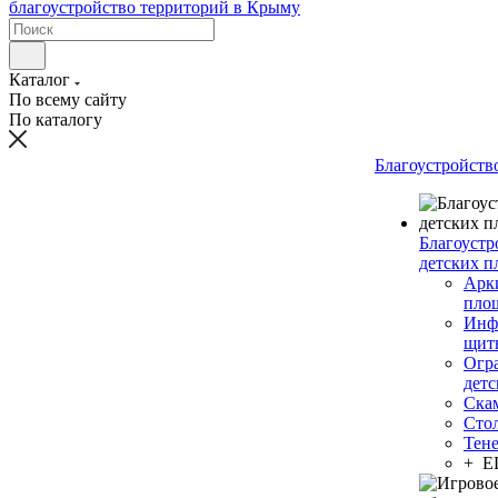
Каталог
По всему сайту
По каталогу
Благоустройств
Благоустр
детских п
Арки
пло
Инф
щит
Огр
дет
Ска
Сто
Тен
+ 