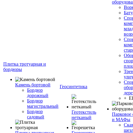
оборудов
Вор
Бату
Спо
ком
мла
возр
Спо
ком
стар
Обо
спо
Плитка тротуарная и
пло
бордюры
Тре
ули
Спо
Камень бортовой
Геосинтетика
обор
Бордюр
дере
дорожный
+ 
Бордюр
магистральный
Бордюр
Геотекстиль
Парковое 
садовый
нетканый
и МАФы
Ска
шез
Плитка тротуарная
Георешетка