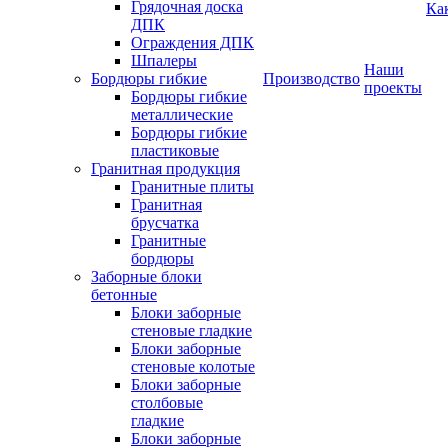
Грядочная доска
Ка
ДПК
Ограждения ДПК
Шпалеры
Наши
Бордюры гибкие
Производство
проекты
Бордюры гибкие
металлические
Бордюры гибкие
пластиковые
Гранитная продукция
Гранитные плиты
Гранитная
брусчатка
Гранитные
бордюры
Заборные блоки
бетонные
Блоки заборные
стеновые гладкие
Блоки заборные
стеновые колотые
Блоки заборные
столбовые
гладкие
Блоки заборные