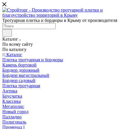
Тротуарная плитка и бордюры в Крыму от производителя
Каталог
По всему сайту
По каталогу
Каталог
Плитка тротуарная и бордюры
Камень бортовой
Бордюр дорожный
Бордюр магистральный
Бордюр садовый
Плитка тротуарная
Антика
Брусчатка
Классика
Мегаполис
Новый город
Палладио
Полигональ
Променад l