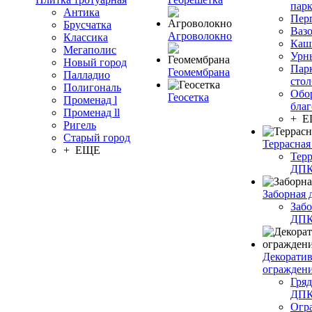
пар
Антика
Пер
Брусчатка
Ваз
Агроволокно
Классика
Каш
Мегаполис
Урн
Новый город
Пар
Геомембрана
Палладио
сто
Полигональ
Обо
Геосетка
Променад l
благ
Променад ll
+ 
Ригель
Старый город
Террасная
+ ЕЩЕ
Терр
ДП
Заборная 
Забо
ДП
Декорати
огражден
Гряд
ДП
Огр