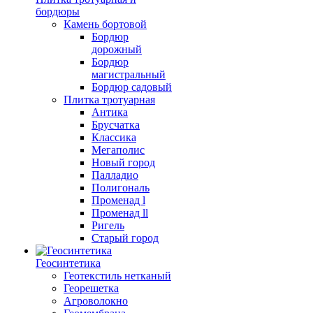
бордюры
Камень бортовой
Бордюр
дорожный
Бордюр
магистральный
Бордюр садовый
Плитка тротуарная
Антика
Брусчатка
Классика
Мегаполис
Новый город
Палладио
Полигональ
Променад l
Променад ll
Ригель
Старый город
Геосинтетика
Геотекстиль нетканый
Георешетка
Агроволокно