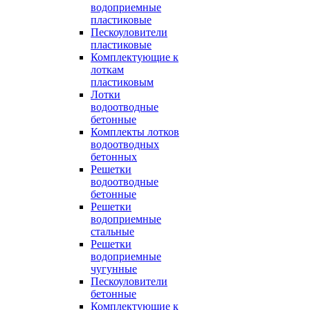
водоприемные
пластиковые
Пескоуловители
пластиковые
Комплектующие к
лоткам
пластиковым
Лотки
водоотводные
бетонные
Комплекты лотков
водоотводных
бетонных
Решетки
водоотводные
бетонные
Решетки
водоприемные
стальные
Решетки
водоприемные
чугунные
Пескоуловители
бетонные
Комплектующие к