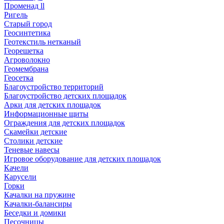
Променад ll
Ригель
Старый город
Геосинтетика
Геотекстиль нетканый
Георешетка
Агроволокно
Геомембрана
Геосетка
Благоустройство территорий
Благоустройство детских площадок
Арки для детских площадок
Информационные щиты
Ограждения для детских площадок
Скамейки детские
Столики детские
Теневые навесы
Игровое оборудование для детских площадок
Качели
Карусели
Горки
Качалки на пружине
Качалки-балансиры
Беседки и домики
Песочницы