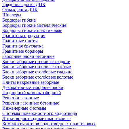
Грядочная доска ДПК
Ограждения ДПК
Шпалеры
Бордюры гибкие
Бордюры гибкие металлические
Бордюры гибкие пластиковые
Гранитная продукция
Гранитные плиты
Гранитная брусчатка
Гранитные бордюры
Заборные блоки бетонные
Блоки заборные стеновые гладкие
Блоки заборные стеновые колотые
Блоки заборные столбовые гладкие
Блоки заборные столбовые колотые
Плиты накрывные заборные
Декоративные заборные блоки
Подпорный камень заборный
Решетки газонные
Решетки газонные бетонные
Инженерные системы
Системы поверхностного водоотвода
Лотки водоотводные пластиковые
Комплекты лотков водоотводных пластиковых
Решетки водоприемные пластиковые