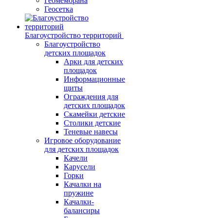
Геомембрана
Геосетка
Благоустройство территорий
Благоустройство
детских площадок
Арки для детских
площадок
Информационные
щиты
Ограждения для
детских площадок
Скамейки детские
Столики детские
Теневые навесы
Игровое оборудование
для детских площадок
Качели
Карусели
Горки
Качалки на
пружине
Качалки-
балансиры