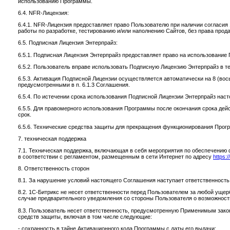
использованию Программы.
6.4. NFR-Лицензия:
6.4.1. NFR-Лицензия предоставляет право Пользователю при наличии согласи
работы по разработке, тестированию и/или наполнению Сайтов, без права прод
6.5. Подписная Лицензия Энтерпрайз:
6.5.1. Подписная Лицензия Энтерпрайз предоставляет право на использование 
6.5.2. Пользователь вправе использовать Подписную Лицензию Энтерпрайз в теч
6.5.3. Активация Подписной Лицензии осуществляется автоматически на 8 (вос
предусмотренными в п. 6.1.3 Соглашения.
6.5.4. По истечении срока использования Подписной Лицензии Энтерпрайз нас
6.5.5. Для правомерного использования Программы после окончания срока дей
срок.
6.5.6. Технические средства защиты для прекращения функционирования Прогр
7. техническая поддержка
7.1. Техническая поддержка, включающая в себя мероприятия по обеспечени
в соответствии с регламентом, размещенным в сети Интернет по адресу
https:
8. Ответственность сторон
8.1. За нарушение условий настоящего Соглашения наступает ответственност
8.2. 1С-Битрикс не несет ответственности перед Пользователем за любой уще
случае предварительного уведомления со стороны Пользователя о возможности
8.3. Пользователь несет ответственность, предусмотренную Применимым закон
средств защиты, включая в том числе следующие:
- сохранность в тайне Активационного кода Программы с даты его выдачи;