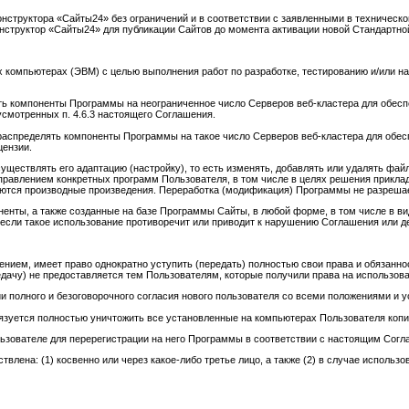
онструктора «Сайты24» без ограничений и в соответствии с заявленными в техничес
нструктор «Сайты24» для публикации Сайтов до момента активации новой Стандартно
 компьютерах (ЭВМ) с целью выполнения работ по разработке, тестированию и/или на
ять компоненты Программы на неограниченное число Серверов веб-кластера для обес
усмотренных п. 4.6.3 настоящего Соглашения.
 распределять компоненты Программы на такое число Серверов веб-кластера для обе
цензии.
уществлять его адаптацию (настройку), то есть изменять, добавлять или удалять ф
правлением конкретных программ Пользователя, в том числе в целях решения приклад
даются производные произведения. Переработка (модификация) Программы не разреша
енты, а также созданные на базе Программы Сайты, в любой форме, в том числе в вид
если такое использование противоречит или приводит к нарушению Соглашения или 
ением, имеет право однократно уступить (передать) полностью свои права и обязанн
едачу) не предоставляется тем Пользователям, которые получили права на использова
вии полного и безоговорочного согласия нового пользователя со всеми положениями и
бязуется полностью уничтожить все установленные на компьютерах Пользователя коп
льзователе для перерегистрации на него Программы в соответствии с настоящим Сог
твлена: (1) косвенно или через какое-либо третье лицо, а также (2) в случае испол