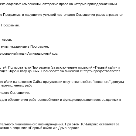
акже содержит компоненты, авторские права на которые принадлежат иным
ание Программы в нарушение условий настоящего Соглашения рассматривается
к Программе.
тнеров.
атенты, указанные в Программе.
цированный код и Активационный код.
остей. Пользователю Программы (за исключением лицензий «Первый сайт» и
общее Ядро и базу данных. Пользователю лицензии «Старт» предоставляется
ю и/или наполнению Сайта при условии отсутствия любого "внешнего" доступа
еперечисленных работ.
оящего Соглашения.
а для обеспечения работоспособности и функционирования всех созданных в
ельного лицензионного вознаграждения. При этом 1С-Битрикс оставляет за
ается в лицензию «Первый сайт» и в Демо-версию.