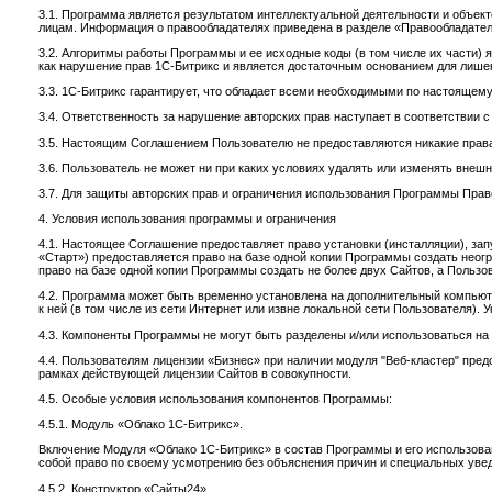
3.1. Программа является результатом интеллектуальной деятельности и объек
лицам. Информация о правообладателях приведена в разделе «Правообладате
3.2. Алгоритмы работы Программы и ее исходные коды (в том числе их части
как нарушение прав 1С-Битрикс и является достаточным основанием для лиш
3.3. 1С-Битрикс гарантирует, что обладает всеми необходимыми по настояще
3.4. Ответственность за нарушение авторских прав наступает в соответстви
3.5. Настоящим Соглашением Пользователю не предоставляются никакие права
3.6. Пользователь не может ни при каких условиях удалять или изменять внеш
3.7. Для защиты авторских прав и ограничения использования Программы Прав
4. Условия использования программы и ограничения
4.1. Настоящее Соглашение предоставляет право установки (инсталляции), з
«Старт») предоставляется право на базе одной копии Программы создать неог
право на базе одной копии Программы создать не более двух Сайтов, а Пользо
4.2. Программа может быть временно установлена на дополнительный компьюте
к ней (в том числе из сети Интернет или извне локальной сети Пользователя
4.3. Компоненты Программы не могут быть разделены и/или использоваться на
4.4. Пользователям лицензии «Бизнес» при наличии модуля "Веб-кластер" пре
рамках действующей лицензии Сайтов в совокупности.
4.5. Особые условия использования компонентов Программы:
4.5.1. Модуль «Облако 1С-Битрикс».
Включение Модуля «Облако 1С-Битрикс» в состав Программы и его использован
собой право по своему усмотрению без объяснения причин и специальных уве
4.5.2. Конструктор «Сайты24».