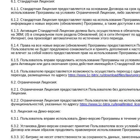
6.1. Стандартная Лицензия:
6.1.1. Стандартная Лицензия предоставляется на основании Договора на срок 
использование Программы на условиях Ограниченной Лицензии, либо заключит
6.1.2. Стандартная Лицензия предоставляет право на использование Программ
информации о новых версиях (обновлениях) Программы, а также доступом к их
6.1.3. Активация Стандартной Лицензии должна быть осуществлена в обязател
на ЭВМ; (б) в специальном поле раздела Обновлений; (в) в сети Интернет по а
Интернет, она произойдет автоматически по истечении этого периода.
6.1.4. Права на все новые версии (обновления) Программы предоставляются П
Пользователю не будет предложено ознакомиться и принять дополнения к нас
не влечет за собой нового предоставления прав на использование Программы 
6.1.5. Пользователь вправе продолжить использование Программы на условиях
дата Активации или дата окончания срока действия имеющейся Стандартной ли
6.1.6. Пользователю предоставляется возможность осуществить переход с одно
перехода, размещенных по адресу
https://www.1c-bitrix.ru/download/files/law/upgr
6.2. Ограниченная Лицензия:
6.2.1. Ограниченная Лицензия предоставляется Пользователю без дополнитель
Лицензии.
6.2.2. Ограниченная Лицензия предоставляет Пользователю право на использ
функциональностей, указанных по адресу
https://www.1c-bitrix.ru/legal/limited_li
6.3. Лицензия на Демо-версию:
6.3.1. Пользователь вправе использовать Демо-версию Программы в течение ус
6.3.2. Установка Демо-версии означает принятие Пользователем всех условий
Договор или иным образом продолжить правомерное использование Программ
6.3.3. 1С-Битрикс не несет ответственности за сохранность данных, занесенн