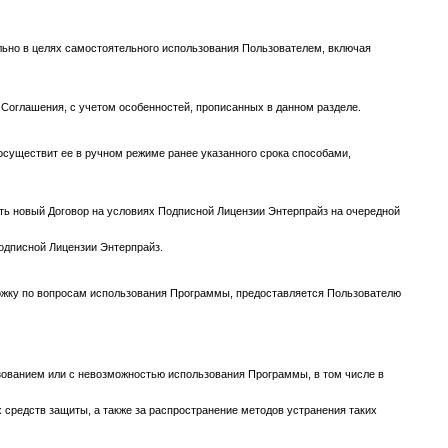
льно в целях самостоятельного использования Пользователем, включая
 Соглашения, с учетом особенностей, прописанных в данном разделе.
 осуществит ее в ручном режиме ранее указанного срока способами,
ть новый Договор на условиях Подписной Лицензии Энтерпрайз на очередной
одписной Лицензии Энтерпрайз.
ржку по вопросам использования Программы, предоставляется Пользователю
ьзованием или с невозможностью использования Программы, в том числе в
средств защиты, а также за распространение методов устранения таких