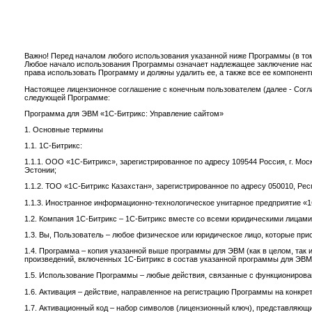
Важно! Перед началом любого использования указанной ниже Программы (в том
Любое начало использования Программы означает надлежащее заключение наст
права использовать Программу и должны удалить ее, а также все ее компонент
Настоящее лицензионное соглашение с конечным пользователем (далее - Сог
следующей Программе:
Программа для ЭВМ «1С-Битрикс: Управление сайтом»
1. Основные термины
1.1. 1С-Битрикс:
1.1.1. ООО «1С-Битрикс», зарегистрированное по адресу 109544 Россия, г. Москв
Эстонии;
1.1.2. ТОО «1С-Битрикс Казахстан», зарегистрированное по адресу 050010, Респ
1.1.3. Иностранное информационно-технологическое унитарное предприятие «1С-
1.2. Компания 1С-Битрикс – 1С-Битрикс вместе со всеми юридическими лицами
1.3. Вы, Пользователь – любое физическое или юридическое лицо, которые пр
1.4. Программа – копия указанной выше программы для ЭВМ (как в целом, так
произведений, включенных 1С-Битрикс в состав указанной программы для ЭВМ,
1.5. Использование Программы – любые действия, связанные с функционирован
1.6. Активация – действие, направленное на регистрацию Программы на конкр
1.7. Активационный код – набор символов (лицензионный ключ), представляющ