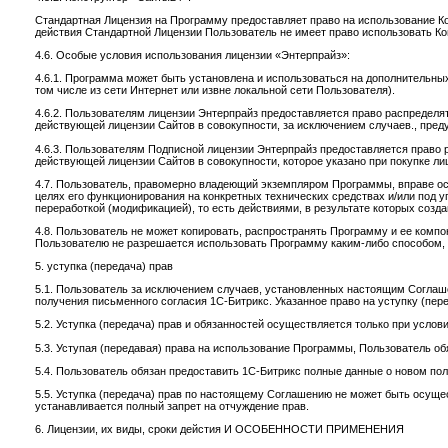
Стандартная Лицензия на Программу предоставляет право на использование К
действия Стандартной Лицензии Пользователь не имеет право использовать Ко
4.6. Особые условия использования лицензии «Энтерпрайз»:
4.6.1. Программа может быть установлена и использоваться на дополнительных
том числе из сети Интернет или извне локальной сети Пользователя).
4.6.2. Пользователям лицензии Энтерпрайз предоставляется право распредел
действующей лицензии Сайтов в совокупности, за исключением случаев., пред
4.6.3. Пользователям Подписной лицензии Энтерпрайз предоставляется право
действующей лицензии Сайтов в совокупности, которое указано при покупке ли
4.7. Пользователь, правомерно владеющий экземпляром Программы, вправе ос
целях его функционирования на конкретных технических средствах и/или под у
переработкой (модификацией), то есть действиями, в результате которых соз
4.8. Пользователь не может копировать, распространять Программу и ее компон
Пользователю не разрешается использовать Программу каким-либо способом, 
5. уступка (передача) прав
5.1. Пользователь за исключением случаев, установленных настоящим Соглаш
получения письменного согласия 1С-Битрикс. Указанное право на уступку (пер
5.2. Уступка (передача) прав и обязанностей осуществляется только при усло
5.3. Уступая (передавая) права на использование Программы, Пользователь о
5.4. Пользователь обязан предоставить 1С-Битрикс полные данные о новом по
5.5. Уступка (передача) прав по настоящему Соглашению не может быть осущес
устанавливается полный запрет на отчуждение прав.
6. Лицензии, их виды, сроки дейстия И ОСОБЕННОСТИ ПРИМЕНЕНИЯ