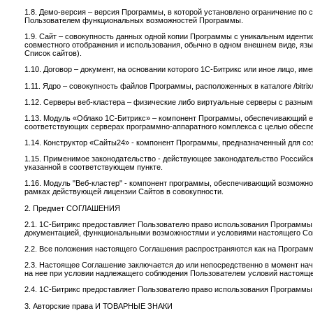
1.8. Демо-версия – версия Программы, в которой установлено ограничение по 
Пользователем функциональных возможностей Программы.
1.9. Сайт – совокупность данных одной копии Программы с уникальным идент
совместного отображения и использования, обычно в одном внешнем виде, язы
Список сайтов).
1.10. Договор – документ, на основании которого 1С-Битрикс или иное лицо,
1.11. Ядро – совокупность файлов Программы, расположенных в каталоге /bitrix/
1.12. Серверы веб-кластера – физические либо виртуальные серверы с разны
1.13. Модуль «Облако 1С-Битрикс» – компонент Программы, обеспечивающий 
соответствующих серверах программно-аппаратного комплекса с целью обеспеч
1.14. Конструктор «Сайты24» - компонент Программы, предназначенный для со
1.15. Применимое законодательство - действующее законодательство Российск
указанной в соответствующем пункте.
1.16. Модуль "Веб-кластер" - компонент программы, обеспечивающий возмож
рамках действующей лицензии Сайтов в совокупности.
2. Предмет СОГЛАШЕНИЯ
2.1. 1С-Битрикс предоставляет Пользователю право использования Программы 
документацией, функциональными возможностями и условиями настоящего Согл
2.2. Все положения настоящего Соглашения распространяются как на Программу
2.3. Настоящее Соглашение заключается до или непосредственно в момент нач
на нее при условии надлежащего соблюдения Пользователем условий настоящ
2.4. 1С-Битрикс предоставляет Пользователю право использования Программы
3. Авторские права И ТОВАРНЫЕ ЗНАКИ