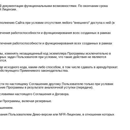
кой документации функциональными возможностями. По окончании срока
й Лицензии.
полнению Сайта при условии отсутствия любого "внешнего" доступа к ней (в
печения работоспособности и функционирования всех созданных в рамках
спечения работоспособности и функционирования всех созданных в рамках
айлы, изменять незащищенный код экземпляра Программы исключительно в
ных задач Пользователя при условии, что такие действия не являются
ется.
е исходного кода, каким-либо способом, в том числе сдавать в аренду/прокат.
действующего Применимого законодательства.
ости по настоящему Соглашению другому Пользователю только при условии
ние Программы в результате аналогичной уступки (передачи).
 условиями настоящего Соглашения и Договора.
ии Программы, включая резервные.
лашением.
ьзования Пользователем Демо-версии или NFR-Лицензии, в отношении которых