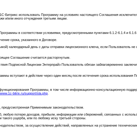
я 1С-Битрикс использовать Программу на условиях настоящего Соглашения исключите
ажи и/или иного отчуждения третьим лицам.
Программы в соответствии условиями, предусмотренными пунктами 6.1.2-6.1.4 и 6.1.6
ение срока, указанного в Договоре.
ьмой) календарный день с даты отправки лицензионного ключа, если Пользователь не
тоящее Соглашение считается расторгнутым.
ствия Подписной Лицензии Энтерпрайз Пользователь обязан заблаговременно заключи
аммы вступают в действие через один месяц после истечения срока использования П
ю функционирования Программы, в том числе информационно-консультационную подде
//www.1c-bitrix.ru/support/sla.php
.
ь, предусмотренная Применимым законодательством.
рб, любую потерю доходов, прибыли, информации или сбережений, связанных с испол
 такого ущерба, или по любому иску третьей стороны.
одательством, за осуществление действий, направленных на устранение технических 