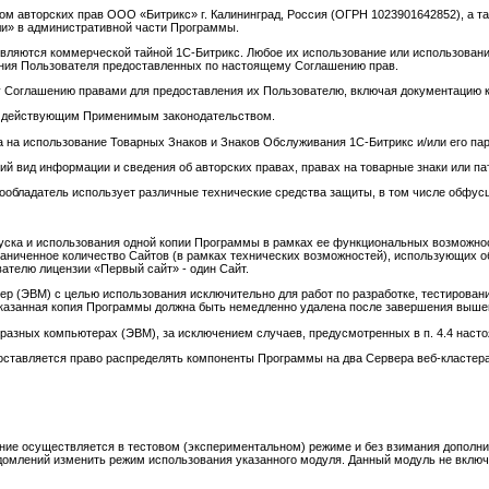
том авторских прав ООО «Битрикс» г. Калининград, Россия (ОГРН 1023901642852), а т
ли» в административной части Программы.
) являются коммерческой тайной 1С-Битрикс. Любое их использование или использов
ения Пользователя предоставленных по настоящему Соглашению прав.
му Соглашению правами для предоставления их Пользователю, включая документацию 
и с действующим Применимым законодательством.
 на использование Товарных Знаков и Знаков Обслуживания 1С-Битрикс и/или его пар
ний вид информации и сведения об авторских правах, правах на товарные знаки или п
ообладатель использует различные технические средства защиты, в том числе обфус
апуска и использования одной копии Программы в рамках ее функциональных возможн
раниченное количество Сайтов (в рамках технических возможностей), использующих 
вателю лицензии «Первый сайт» - один Сайт.
р (ЭВМ) с целью использования исключительно для работ по разработке, тестировани
). Указанная копия Программы должна быть немедленно удалена после завершения выш
 разных компьютерах (ЭВМ), за исключением случаев, предусмотренных в п. 4.4 наст
доставляется право распределять компоненты Программы на два Сервера веб-кластер
ие осуществляется в тестовом (экспериментальном) режиме и без взимания дополнит
домлений изменить режим использования указанного модуля. Данный модуль не включ