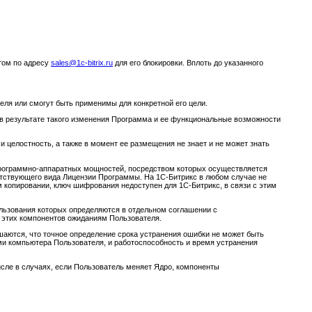
том по адресу
sales@1c-bitrix.ru
для его блокировки. Вплоть до указанного
еля или смогут быть применимы для конкретной его цели.
 в результате такого изменения Программа и ее функциональные возможности
 целостность, а также в момент ее размещения не знает и не может знать
программно-аппаратных мощностей, посредством которых осуществляется
тствующего вида Лицензии Программы. На 1С-Битрикс в любом случае не
 копировании, ключ шифрования недоступен для 1С-Битрикс, в связи с этим
ользования которых определяются в отдельном соглашении с
е этих компонентов ожиданиям Пользователя.
шаются, что точное определение срока устранения ошибки не может быть
ми компьютера Пользователя, и работоспособность и время устранения
исле в случаях, если Пользователь меняет Ядро, компоненты