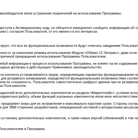
авообладателя и/или устранения ограничений на использование Программы;
 доступа к Активационному коду, он обязуется немедленно сообщить информацию об э
и с согласия Пользователя, от его имени и в его интересах.
нтирует, что все ее функциональные возможности будут отвечать ожиданиям Пользоват
венность за изменение режима использования Модуля «Облако 1С-Битрикс», даже если
т причиной прекращения использования Программы Пользователем.
юбой информации в процессе использования Программы, не влияет на ее содержание и
родные договоры и действующее Применимое законодательство.
едачи контента устанавливаются лицом, определяющим параметры функционирования 
 для резервного копирования, определяется функциональными возможностями соотве
или ее сохранность. Пользователь самостоятельно шифрует данные при их резервном
на Пользователя.
ладателей всех дополнительных компонентов из раздела «Маркетплейс», условия исп
корректную работу, объем функций указанных компонентов и/или иное несоответстви
 предпримет меры для их исправления в максимально короткие сроки. Стороны согла
ми для ЭВМ сторонних разработчиков, операционной системой и аппаратными ресурса
 установку дополнительных компонентов, а также новых версий (обновлений) в том ч
 Пользователем в Программу.