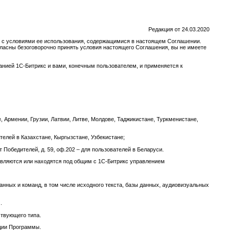
Редакция от 24.03.2020
сь с условиями ее использования, содержащимися в настоящем Соглашении.
ласны безоговорочно принять условия настоящего Соглашения, вы не имеете
нией 1С-Битрикс и вами, конечным пользователем, и применяется к
не, Армении, Грузии, Латвии, Литве, Молдове, Таджикистане, Туркменистане,
ателей в Казахстане, Кыргызстане, Узбекистане;
 Победителей, д. 59, оф.202 – для пользователей в Беларуси.
равляются или находятся под общим с 1С-Битрикс управлением
нных и команд, в том числе исходного текста, базы данных, аудиовизуальных
.
ствующего типа.
ации Программы.