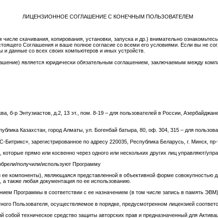
ЛИЦЕНЗИОННОЕ СОГЛАШЕНИЕ С КОНЕЧНЫМ ПОЛЬЗОВАТЕЛЕМ
 числе скачивания, копирования, установки, запуска и др.) внимательно ознакомьте
оящего Соглашения и ваше полное согласие со всеми его условиями. Если вы не сог
ы и данные со всех своих компьютеров и иных устройств.
лашение) является юридически обязательным соглашением, заключаемым между компа
а, б-р Энтузиастов, д.2, 13 эт., пом. 8-19 – для пользователей в России, Азербайджа
ублика Казахстан, город Алматы, ул. Богенбай батыра, 80, оф. 304, 315 – для пользов
Битрикс», зарегистрированное по адресу 220035, Республика Беларусь, г. Минск, пр-т
, которые прямо или косвенно через одного или нескольких других лиц управляют/уп
иобрели/получили/используют Программу
 и ее компоненты), являющаяся представленной в объективной форме совокупностью да
 а также любая документация по ее использованию.
ием Программы в соответствии с ее назначением (в том числе запись в память ЭВМ)
етного Пользователя, осуществляемое в порядке, предусмотренном лицензией соответ
ий собой техническое средство защиты авторских прав и предназначенный для Актив