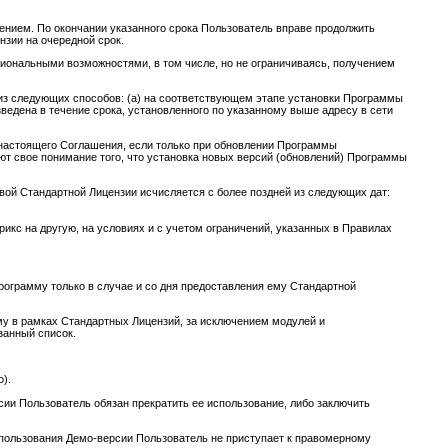
шением. По окончании указанного срока Пользователь вправе продолжить
зии на очередной срок.
циональными возможностями, в том числе, но не ограничиваясь, получением
 из следующих способов: (а) на соответствующем этапе установки Программы
изведена в течение срока, установленного по указанному выше адресу в сети
 настоящего Соглашения, если только при обновлении Программы
т свое понимание того, что установка новых версий (обновлений) Программы
вой Стандартной Лицензии исчисляется с более поздней из следующих дат:
рикс на другую, на условиях и с учетом ограничений, указанных в Правилах
рограмму только в случае и со дня предоставления ему Стандартной
у в рамках Стандартных Лицензий, за исключением модулей и
занный список.
).
сии Пользователь обязан прекратить ее использование, либо заключить
использования Демо-версии Пользователь не приступает к правомерному