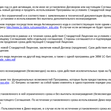
один год со дня активации, если иное не установлено Договором или настоящим Согла
ь новый договор и продлить использование Программы на условиях Стандартной лицен
ы без ограничений и в соответствии с заявленными в технической документации функ
 установке и использованию без выплаты дополнительного вознаграждения.
ьном порядке посредством ввода Активационного кода в соответствующее поле одним
дресу
http://www.1c-bitrix.ru/support/key_info.php
. В случае если активация не будет про
ользователю в рамках и в течение срока действия Стандартной Лицензии на условиях
тоящему Соглашению либо отдельное соглашение. Стороны соглашаются и подтверждаю
или продления срока действующей Стандартной Лицензии.
 новой Стандартной Лицензии, заключив новый Договор (продление). Срок действия но
цензии.
го вида лицензии на другой вид лицензии, а также с одной программы для ЭВМ 1С-Бит
ade_rules.pdf
ного вознаграждения (безвозмездно) на весь срок действия исключительных прав на П
ование тех функциональных возможностей Программы, которые были предоставлены ем
cense.php
. 1С-Битрикс оставляет за собой право изменять в одностороннем порядке ука
тановленного в ней ограниченного срока и без выплаты вознаграждения (безвозмездно
 настоящего Соглашения. По истечении установленного срока использования Демо-вер
ы.
ых Пользователем в Демо-версию, в случае если по истечении установленного срока 