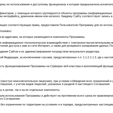
сроку ее использования и доступному функционалу и которая предназначена исключит
ификатором, с помощью которого группируются объекты программы (информационные б
ке интерфейса, доменном имени или каталоге. Каждому Сайту соответствует запись 
 имеющее соответствующие права, предоставили Пользователю Программу для ее испол
modules/.
ми ip-адресами, на которых размещаются компоненты Программы.
ее информационно-технологическое взаимодействие с электронно-вычислительными м
ения доступа к ним из сети Интернет, а также для резервного копирования данных По
здания Сайтов и их администрирования посредством визуального редактора.
ой Федерации, за исключением случаев, предусмотренных п.п. 1.1.2-1.1.3, где к на
ность функционирования Программы на Серверах веб-кластера и выполняющий функци
(простую неисключительную лицензию), при условии соблюдения всех ограничений и 
ашения, с учетом видов лицензий, указанных в разделе 6 настоящего Соглашения.
 в целом, так и на ее отдельные компоненты.
ала использования Программы и действует на протяжении всего срока ее правомерног
его Соглашения.
 без ограничения по территории на условиях и в порядке, предусмотренных настоящи