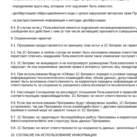
- определение круга лиц, которым этот код может быть известен;
- деобфускацию обфусцированного кода с целью нарушения авторских прав Пр
- за распространение информации о методах деобфускации.
8.4. В случае если у Пользователя имеются подозрения несанкционированного
сообщения все действия с ним (в том числе активация) признаются совершенным
9. Ограниченная гарантия
9.1. Программа предоставляется по принципу «как есть» и 1С-Битрикс не гара
9.2. На 1С-Битрикс в любом случае не может быть возложена никакая ответст
перестают отвечать ожиданиям Пользователя и/или такое изменение послужи
9.3. 1С-Битрикс не инициирует и не контролирует размещение Пользователем л
нарушает ли она охраняемые законом права и интересы третьих лиц, междуна
9.4. При использовании Модуля «Облако 1С-Битрикс» порядок и условия пер
информационно-технологического взаимодействие; объем данных, допустимый
может быть возложена ответственность за корректную передачу информации и/
ответственность за сохранность указанного ключа возлагается исключительно 
9.5. Настоящее Соглашение не регулирует отношения Пользователя и правооб
соответствующим правообладателем. 1С-Битрикс не несет ответственности за 
9.6. Если при использовании Программы будут обнаружены ошибки, 1С-Битрикс
установлено, так как Программа тесно взаимодействует с другими программа
проблем в полной мере не зависят только от 1С-Битрикс.
9.7. 1С-Битрикс не гарантирует бесперебойную работу Программы и корректную
/bitrix/components/bitrix/ или структуру базы данных Программы.
9.8. 1С-Битрикс не несет ответственности за сохранность данных, занесенных
10. СОГЛАСИЕ НА ИСПОЛЬЗОВАНИЕ ИНФОРМАЦИИ