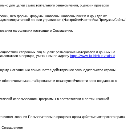
ельно для целей самостоятельного ознакомления, оценки и проверки
локи, веб-формы, форумы, шаблоны, шаблоны писем и др.) для их
в административной панели управления (Настройки/Настройки Продукта/Сайты/
ьзования на условиях настоящего Соглашения.
ощностями сторонних лиц в целях размещения материалов и данных на
льзователя в порядке, указанном по адресу
https://www.1c-bitrix.ru/~cloud
.
стоящему Соглашению применяется действующее законодательство страны,
и обеспечения масштабирования и отказоустойчивости всех созданных в
условий использования Программы в соответствии с ее технической
о использования Пользователем в пределах срока действия авторского права
м Соглашением.