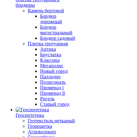
бордюры
Камень бортовой
Бордюр
дорожный
Бордюр
магистральный
Бордюр садовый
Плитка тротуарная
Антика
Брусчатка
Классика
Мегаполис
Новый город
Палладио
Полигональ
Променад l
Променад ll
Ригель
Старый город
Геосинтетика
Геотекстиль нетканый
Георешетка
Агроволокно