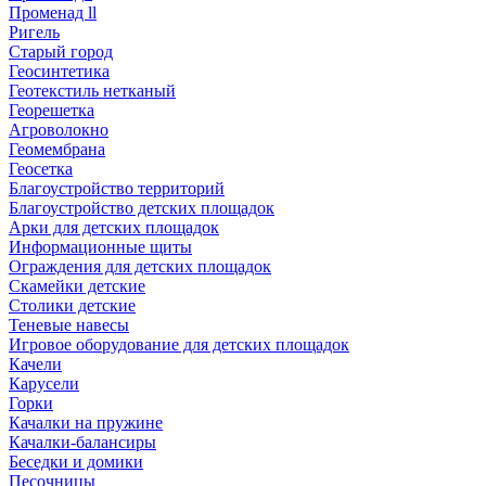
Променад ll
Ригель
Старый город
Геосинтетика
Геотекстиль нетканый
Георешетка
Агроволокно
Геомембрана
Геосетка
Благоустройство территорий
Благоустройство детских площадок
Арки для детских площадок
Информационные щиты
Ограждения для детских площадок
Скамейки детские
Столики детские
Теневые навесы
Игровое оборудование для детских площадок
Качели
Карусели
Горки
Качалки на пружине
Качалки-балансиры
Беседки и домики
Песочницы