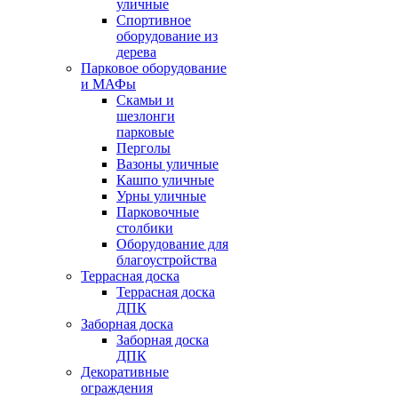
уличные
Спортивное
оборудование из
дерева
Парковое оборудование
и МАФы
Скамьи и
шезлонги
парковые
Перголы
Вазоны уличные
Кашпо уличные
Урны уличные
Парковочные
столбики
Оборудование для
благоустройства
Террасная доска
Террасная доска
ДПК
Заборная доска
Заборная доска
ДПК
Декоративные
ограждения