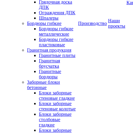
Грядочная доска
Ка
ДПК
Ограждения ДПК
Шпалеры
Наши
Бордюры гибкие
Производство
проекты
Бордюры гибкие
металлические
Бордюры гибкие
пластиковые
Гранитная продукция
Гранитные плиты
Гранитная
брусчатка
Гранитные
бордюры
Заборные блоки
бетонные
Блоки заборные
стеновые гладкие
Блоки заборные
стеновые колотые
Блоки заборные
столбовые
гладкие
Блоки заборные