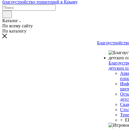
Каталог
По всему сайту
По каталогу
Благоустройств
Благоустр
детских п
Арки
пло
Инф
щит
Огр
дет
Ска
Сто
Тен
+ 