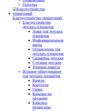
Геомембрана
Геосетка
Благоустройство территорий
Благоустройство
детских площадок
Арки для детских
площадок
Информационные
щиты
Ограждения для
детских площадок
Скамейки детские
Столики детские
Теневые навесы
Игровое оборудование
для детских площадок
Качели
Карусели
Горки
Качалки на
пружине
Качалки-
балансиры