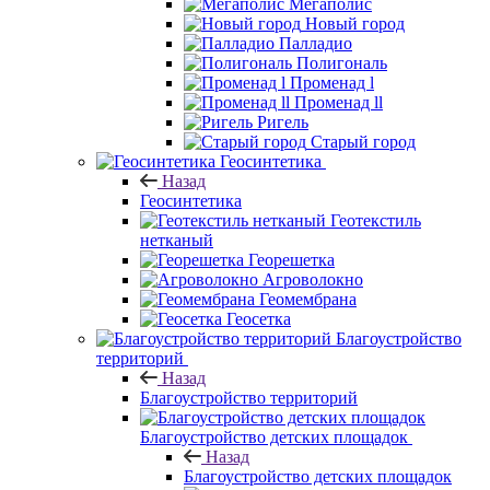
Мегаполис
Новый город
Палладио
Полигональ
Променад l
Променад ll
Ригель
Старый город
Геосинтетика
Назад
Геосинтетика
Геотекстиль
нетканый
Георешетка
Агроволокно
Геомембрана
Геосетка
Благоустройство
территорий
Назад
Благоустройство территорий
Благоустройство детских площадок
Назад
Благоустройство детских площадок