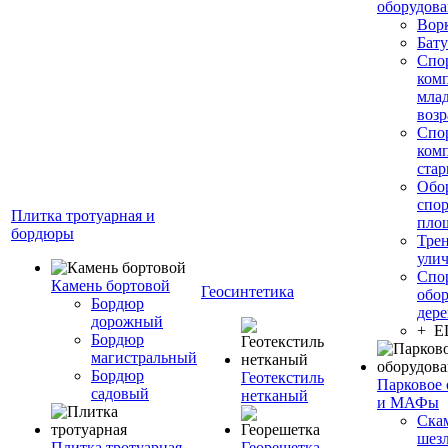
оборудов
Вор
Бату
Спо
ком
мла
возр
Спо
ком
стар
Обо
спо
Плитка тротуарная и
пло
бордюры
Тре
ули
Спо
Камень бортовой
Геосинтетика
обор
Бордюр
дере
дорожный
+ 
Бордюр
магистральный
Бордюр
Геотекстиль
Парковое 
садовый
нетканый
и МАФы
Ска
шез
Плитка тротуарная
Георешетка