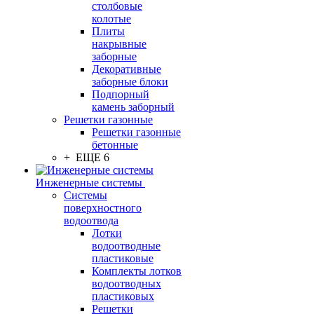
столбовые
колотые
Плиты
накрывные
заборные
Декоративные
заборные блоки
Подпорный
камень заборный
Решетки газонные
Решетки газонные
бетонные
+ ЕЩЕ 6
Инженерные системы
Системы
поверхностного
водоотвода
Лотки
водоотводные
пластиковые
Комплекты лотков
водоотводных
пластиковых
Решетки