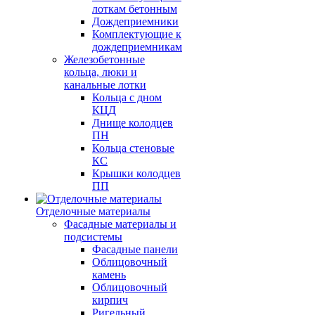
лоткам бетонным
Дождеприемники
Комплектующие к
дождеприемникам
Железобетонные
кольца, люки и
канальные лотки
Кольца с дном
КЦД
Днище колодцев
ПН
Кольца стеновые
КС
Крышки колодцев
ПП
Отделочные материалы
Фасадные материалы и
подсистемы
Фасадные панели
Облицовочный
камень
Облицовочный
кирпич
Ригельный