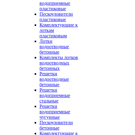
водоприемные
пластиковые
Пескоуловители
пластиковые
Комплектующие к
лоткам
пластиковым
Лотки
водоотводные
бетонные
Комплекты лотков
водоотводных
бетонных
Решетки
водоотводные
бетонные
Решетки
водоприемные
стальные
Решетки
водоприемные
чугунные
Пескоуловители
бетонные
Комплектующие к