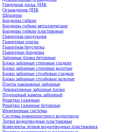
Грядочная доска ДПК
Ограждения ДПК
Шпалеры
Бордюры гибкие
Бордюры гибкие металлические
Бордюры гибкие пластиковые
Гранитная продукция
Гранитные плиты
Гранитная брусчатка
Гранитные бордюры
Заборные блоки бетонные
Блоки заборные стеновые гладкие
Блоки заборные стеновые колотые
Блоки заборные столбовые гладкие
Блоки заборные столбовые колотые
Плиты накрывные заборные
Декоративные заборные блоки
Подпорный камень заборный
Решетки газонные
Решетки газонные бетонные
Инженерные системы
Системы поверхностного водоотвода
Лотки водоотводные пластиковые
Комплекты лотков водоотводных пластиковых
Решетки водоприемные пластиковые