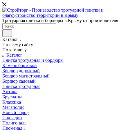
Тротуарная плитка и бордюры в Крыму от производителя
Каталог
По всему сайту
По каталогу
Каталог
Плитка тротуарная и бордюры
Камень бортовой
Бордюр дорожный
Бордюр магистральный
Бордюр садовый
Плитка тротуарная
Антика
Брусчатка
Классика
Мегаполис
Новый город
Палладио
Полигональ
Променад l