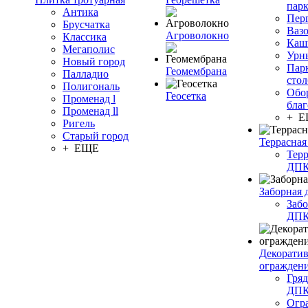
пар
Антика
Пер
Брусчатка
Ваз
Агроволокно
Классика
Каш
Мегаполис
Урн
Новый город
Пар
Геомембрана
Палладио
сто
Полигональ
Обо
Геосетка
Променад l
благ
Променад ll
+ 
Ригель
Старый город
Террасная
+ ЕЩЕ
Терр
ДП
Заборная 
Забо
ДП
Декорати
огражден
Гряд
ДП
Огр