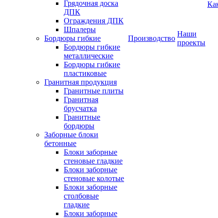
Грядочная доска
Ка
ДПК
Ограждения ДПК
Шпалеры
Наши
Бордюры гибкие
Производство
проекты
Бордюры гибкие
металлические
Бордюры гибкие
пластиковые
Гранитная продукция
Гранитные плиты
Гранитная
брусчатка
Гранитные
бордюры
Заборные блоки
бетонные
Блоки заборные
стеновые гладкие
Блоки заборные
стеновые колотые
Блоки заборные
столбовые
гладкие
Блоки заборные