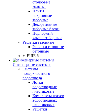
столбовые
колотые
Плиты
накрывные
заборные
Декоративные
заборные блоки
Подпорный
камень заборный
Решетки газонные
Решетки газонные
бетонные
+ ЕЩЕ 6
Инженерные системы
Системы
поверхностного
водоотвода
Лотки
водоотводные
пластиковые
Комплекты лотков
водоотводных
пластиковых
Решетки