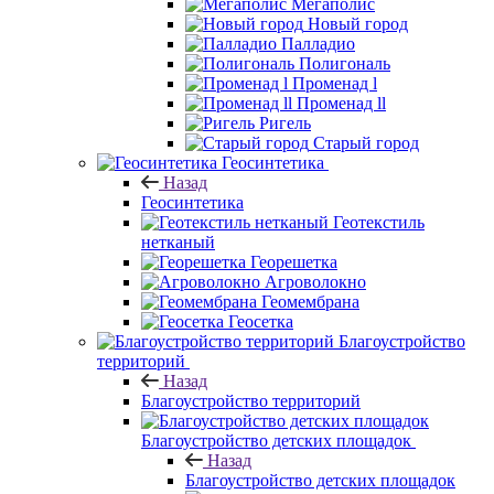
Мегаполис
Новый город
Палладио
Полигональ
Променад l
Променад ll
Ригель
Старый город
Геосинтетика
Назад
Геосинтетика
Геотекстиль
нетканый
Георешетка
Агроволокно
Геомембрана
Геосетка
Благоустройство
территорий
Назад
Благоустройство территорий
Благоустройство детских площадок
Назад
Благоустройство детских площадок