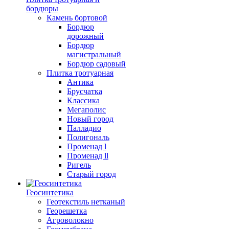
бордюры
Камень бортовой
Бордюр
дорожный
Бордюр
магистральный
Бордюр садовый
Плитка тротуарная
Антика
Брусчатка
Классика
Мегаполис
Новый город
Палладио
Полигональ
Променад l
Променад ll
Ригель
Старый город
Геосинтетика
Геотекстиль нетканый
Георешетка
Агроволокно