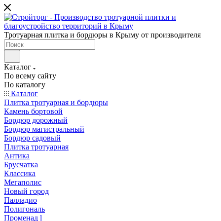
Тротуарная плитка и бордюры в Крыму от производителя
Каталог
По всему сайту
По каталогу
Каталог
Плитка тротуарная и бордюры
Камень бортовой
Бордюр дорожный
Бордюр магистральный
Бордюр садовый
Плитка тротуарная
Антика
Брусчатка
Классика
Мегаполис
Новый город
Палладио
Полигональ
Променад l