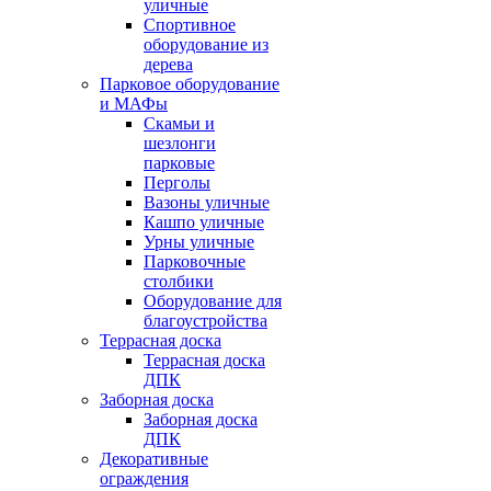
уличные
Спортивное
оборудование из
дерева
Парковое оборудование
и МАФы
Скамьи и
шезлонги
парковые
Перголы
Вазоны уличные
Кашпо уличные
Урны уличные
Парковочные
столбики
Оборудование для
благоустройства
Террасная доска
Террасная доска
ДПК
Заборная доска
Заборная доска
ДПК
Декоративные
ограждения