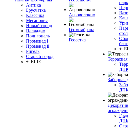
пар
Антика
Пер
Брусчатка
Ваз
Агроволокно
Классика
Каш
Мегаполис
Урн
Новый город
Пар
Геомембрана
Палладио
сто
Полигональ
Обо
Геосетка
Променад l
благ
Променад ll
+ 
Ригель
Старый город
Террасная
+ ЕЩЕ
Терр
ДП
Заборная 
Забо
ДП
Декорати
огражден
Гряд
ДП
Огр