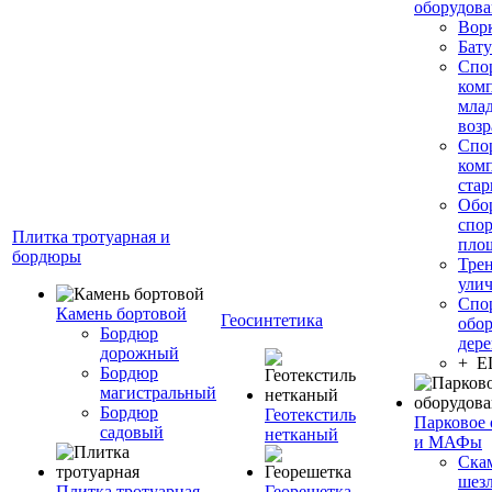
оборудов
Вор
Бату
Спо
ком
мла
возр
Спо
ком
стар
Обо
спо
Плитка тротуарная и
пло
бордюры
Тре
ули
Спо
Камень бортовой
Геосинтетика
обор
Бордюр
дере
дорожный
+ 
Бордюр
магистральный
Бордюр
Геотекстиль
Парковое 
садовый
нетканый
и МАФы
Ска
шез
Плитка тротуарная
Георешетка