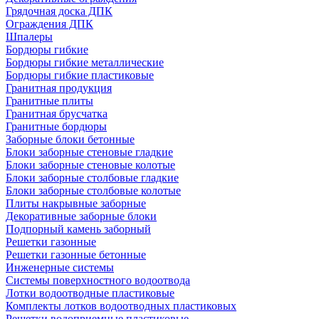
Грядочная доска ДПК
Ограждения ДПК
Шпалеры
Бордюры гибкие
Бордюры гибкие металлические
Бордюры гибкие пластиковые
Гранитная продукция
Гранитные плиты
Гранитная брусчатка
Гранитные бордюры
Заборные блоки бетонные
Блоки заборные стеновые гладкие
Блоки заборные стеновые колотые
Блоки заборные столбовые гладкие
Блоки заборные столбовые колотые
Плиты накрывные заборные
Декоративные заборные блоки
Подпорный камень заборный
Решетки газонные
Решетки газонные бетонные
Инженерные системы
Системы поверхностного водоотвода
Лотки водоотводные пластиковые
Комплекты лотков водоотводных пластиковых
Решетки водоприемные пластиковые