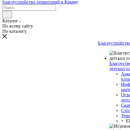
Каталог
По всему сайту
По каталогу
Благоустройств
Благоустр
детских п
Арки
пло
Инф
щит
Огр
дет
Ска
Сто
Тен
+ 