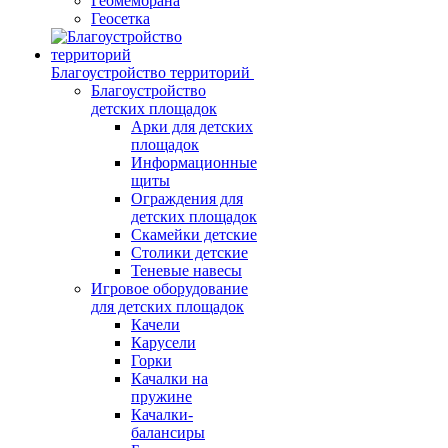
Геомембрана
Геосетка
Благоустройство территорий
Благоустройство
детских площадок
Арки для детских
площадок
Информационные
щиты
Ограждения для
детских площадок
Скамейки детские
Столики детские
Теневые навесы
Игровое оборудование
для детских площадок
Качели
Карусели
Горки
Качалки на
пружине
Качалки-
балансиры