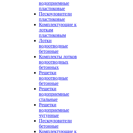
водоприемные
пластиковые
Пескоуловители
пластиковые
Комплектующие к
лоткам
пластиковым
Лотки
водоотводные
бетонные
Комплекты лотков
водоотводных
бетонных
Решетки
водоотводные
бетонные
Решетки
водоприемные
стальные
Решетки
водоприемные
чугунные
Пескоуловители
бетонные
Комплектующие к