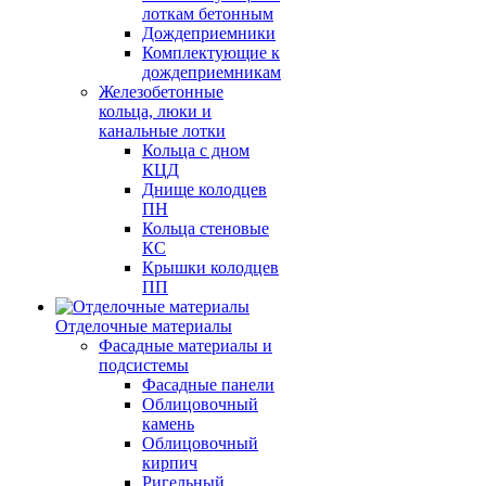
лоткам бетонным
Дождеприемники
Комплектующие к
дождеприемникам
Железобетонные
кольца, люки и
канальные лотки
Кольца с дном
КЦД
Днище колодцев
ПН
Кольца стеновые
КС
Крышки колодцев
ПП
Отделочные материалы
Фасадные материалы и
подсистемы
Фасадные панели
Облицовочный
камень
Облицовочный
кирпич
Ригельный