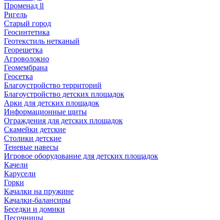
Променад ll
Ригель
Старый город
Геосинтетика
Геотекстиль нетканый
Георешетка
Агроволокно
Геомембрана
Геосетка
Благоустройство территорий
Благоустройство детских площадок
Арки для детских площадок
Информационные щиты
Ограждения для детских площадок
Скамейки детские
Столики детские
Теневые навесы
Игровое оборудование для детских площадок
Качели
Карусели
Горки
Качалки на пружине
Качалки-балансиры
Беседки и домики
Песочницы