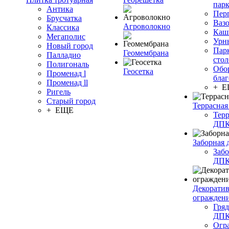
пар
Антика
Пер
Брусчатка
Ваз
Агроволокно
Классика
Каш
Мегаполис
Урн
Новый город
Пар
Геомембрана
Палладио
сто
Полигональ
Обо
Геосетка
Променад l
благ
Променад ll
+ 
Ригель
Старый город
Террасная
+ ЕЩЕ
Терр
ДП
Заборная 
Забо
ДП
Декорати
огражден
Гряд
ДП
Огр