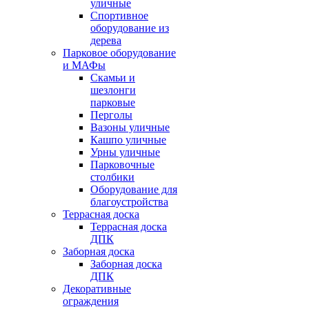
уличные
Спортивное
оборудование из
дерева
Парковое оборудование
и МАФы
Скамьи и
шезлонги
парковые
Перголы
Вазоны уличные
Кашпо уличные
Урны уличные
Парковочные
столбики
Оборудование для
благоустройства
Террасная доска
Террасная доска
ДПК
Заборная доска
Заборная доска
ДПК
Декоративные
ограждения