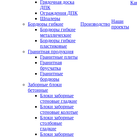
Грядочная доска
Ка
ДПК
Ограждения ДПК
Шпалеры
Наши
Бордюры гибкие
Производство
проекты
Бордюры гибкие
металлические
Бордюры гибкие
пластиковые
Гранитная продукция
Гранитные плиты
Гранитная
брусчатка
Гранитные
бордюры
Заборные блоки
бетонные
Блоки заборные
стеновые гладкие
Блоки заборные
стеновые колотые
Блоки заборные
столбовые
гладкие
Блоки заборные