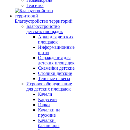
Геомембрана
Геосетка
Благоустройство территорий
Благоустройство
детских площадок
Арки для детских
площадок
Информационные
щиты
Ограждения для
детских площадок
Скамейки детские
Столики детские
Теневые навесы
Игровое оборудование
для детских площадок
Качели
Карусели
Горки
Качалки на
пружине
Качалки-
балансиры