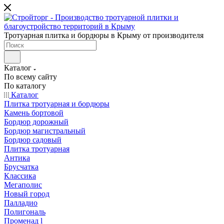
Тротуарная плитка и бордюры в Крыму от производителя
Каталог
По всему сайту
По каталогу
Каталог
Плитка тротуарная и бордюры
Камень бортовой
Бордюр дорожный
Бордюр магистральный
Бордюр садовый
Плитка тротуарная
Антика
Брусчатка
Классика
Мегаполис
Новый город
Палладио
Полигональ
Променад l