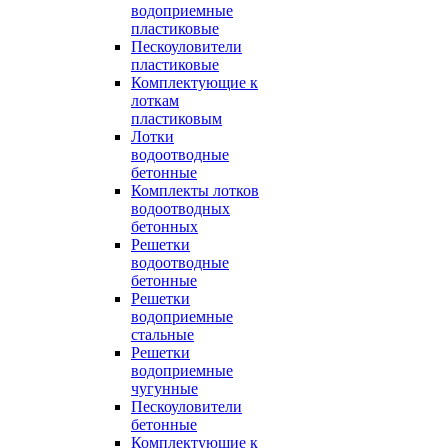
водоприемные
пластиковые
Пескоуловители
пластиковые
Комплектующие к
лоткам
пластиковым
Лотки
водоотводные
бетонные
Комплекты лотков
водоотводных
бетонных
Решетки
водоотводные
бетонные
Решетки
водоприемные
стальные
Решетки
водоприемные
чугунные
Пескоуловители
бетонные
Комплектующие к