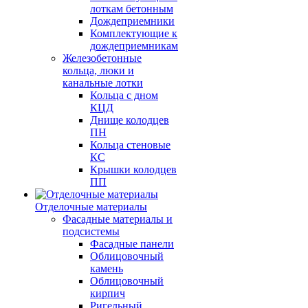
лоткам бетонным
Дождеприемники
Комплектующие к
дождеприемникам
Железобетонные
кольца, люки и
канальные лотки
Кольца с дном
КЦД
Днище колодцев
ПН
Кольца стеновые
КС
Крышки колодцев
ПП
Отделочные материалы
Фасадные материалы и
подсистемы
Фасадные панели
Облицовочный
камень
Облицовочный
кирпич
Ригельный