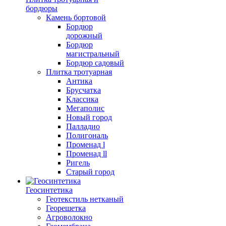
бордюры
Камень бортовой
Бордюр
дорожный
Бордюр
магистральный
Бордюр садовый
Плитка тротуарная
Антика
Брусчатка
Классика
Мегаполис
Новый город
Палладио
Полигональ
Променад l
Променад ll
Ригель
Старый город
Геосинтетика
Геотекстиль нетканый
Георешетка
Агроволокно