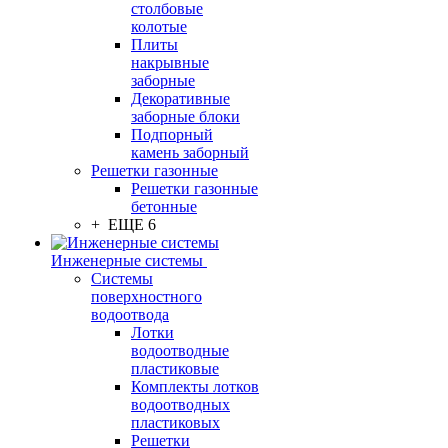
столбовые
колотые
Плиты
накрывные
заборные
Декоративные
заборные блоки
Подпорный
камень заборный
Решетки газонные
Решетки газонные
бетонные
+ ЕЩЕ 6
Инженерные системы
Системы
поверхностного
водоотвода
Лотки
водоотводные
пластиковые
Комплекты лотков
водоотводных
пластиковых
Решетки