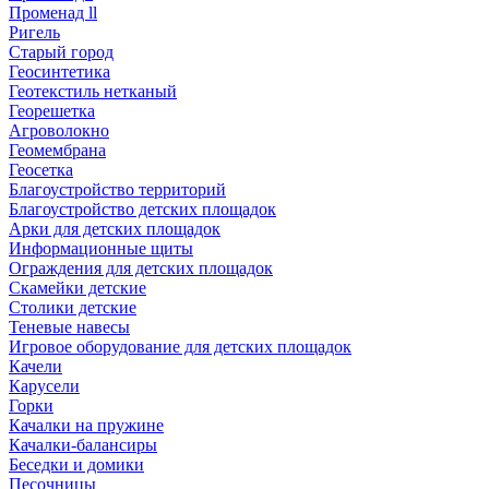
Променад ll
Ригель
Старый город
Геосинтетика
Геотекстиль нетканый
Георешетка
Агроволокно
Геомембрана
Геосетка
Благоустройство территорий
Благоустройство детских площадок
Арки для детских площадок
Информационные щиты
Ограждения для детских площадок
Скамейки детские
Столики детские
Теневые навесы
Игровое оборудование для детских площадок
Качели
Карусели
Горки
Качалки на пружине
Качалки-балансиры
Беседки и домики
Песочницы