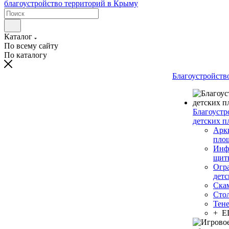
Каталог
По всему сайту
По каталогу
Благоустройств
Благоустр
детских п
Арки
пло
Инф
щит
Огр
дет
Ска
Сто
Тен
+ 