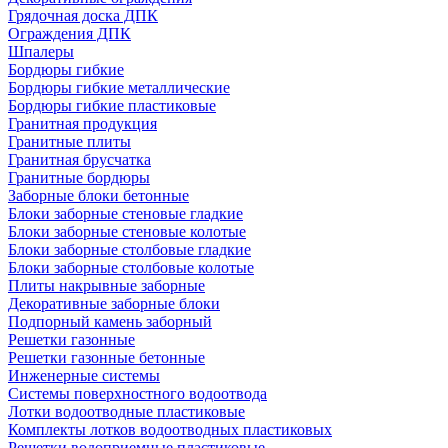
Грядочная доска ДПК
Ограждения ДПК
Шпалеры
Бордюры гибкие
Бордюры гибкие металлические
Бордюры гибкие пластиковые
Гранитная продукция
Гранитные плиты
Гранитная брусчатка
Гранитные бордюры
Заборные блоки бетонные
Блоки заборные стеновые гладкие
Блоки заборные стеновые колотые
Блоки заборные столбовые гладкие
Блоки заборные столбовые колотые
Плиты накрывные заборные
Декоративные заборные блоки
Подпорный камень заборный
Решетки газонные
Решетки газонные бетонные
Инженерные системы
Системы поверхностного водоотвода
Лотки водоотводные пластиковые
Комплекты лотков водоотводных пластиковых
Решетки водоприемные пластиковые