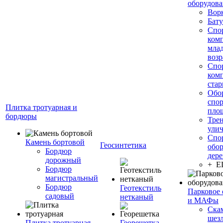
оборудов
Вор
Бату
Спо
ком
мла
возр
Спо
ком
стар
Обо
спо
Плитка тротуарная и
пло
бордюры
Тре
ули
Спо
Камень бортовой
Геосинтетика
обор
Бордюр
дере
дорожный
+ 
Бордюр
магистральный
Бордюр
Геотекстиль
Парковое 
садовый
нетканый
и МАФы
Ска
шез
Плитка тротуарная
Георешетка