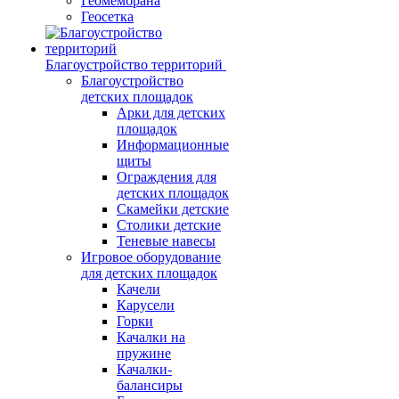
Геомембрана
Геосетка
Благоустройство территорий
Благоустройство
детских площадок
Арки для детских
площадок
Информационные
щиты
Ограждения для
детских площадок
Скамейки детские
Столики детские
Теневые навесы
Игровое оборудование
для детских площадок
Качели
Карусели
Горки
Качалки на
пружине
Качалки-
балансиры