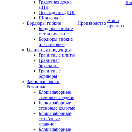
Грядочная доска
Ка
ДПК
Ограждения ДПК
Шпалеры
Наши
Бордюры гибкие
Производство
проекты
Бордюры гибкие
металлические
Бордюры гибкие
пластиковые
Гранитная продукция
Гранитные плиты
Гранитная
брусчатка
Гранитные
бордюры
Заборные блоки
бетонные
Блоки заборные
стеновые гладкие
Блоки заборные
стеновые колотые
Блоки заборные
столбовые
гладкие
Блоки заборные