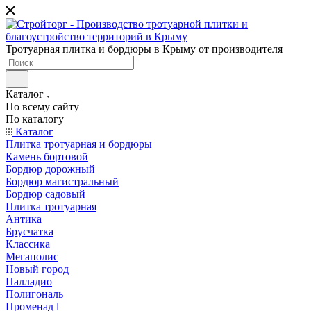
Тротуарная плитка и бордюры в Крыму от производителя
Каталог
По всему сайту
По каталогу
Каталог
Плитка тротуарная и бордюры
Камень бортовой
Бордюр дорожный
Бордюр магистральный
Бордюр садовый
Плитка тротуарная
Антика
Брусчатка
Классика
Мегаполис
Новый город
Палладио
Полигональ
Променад l