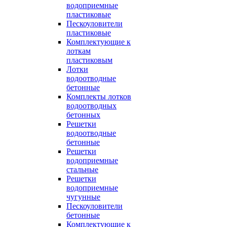
водоприемные
пластиковые
Пескоуловители
пластиковые
Комплектующие к
лоткам
пластиковым
Лотки
водоотводные
бетонные
Комплекты лотков
водоотводных
бетонных
Решетки
водоотводные
бетонные
Решетки
водоприемные
стальные
Решетки
водоприемные
чугунные
Пескоуловители
бетонные
Комплектующие к