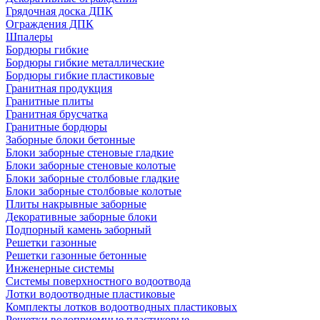
Грядочная доска ДПК
Ограждения ДПК
Шпалеры
Бордюры гибкие
Бордюры гибкие металлические
Бордюры гибкие пластиковые
Гранитная продукция
Гранитные плиты
Гранитная брусчатка
Гранитные бордюры
Заборные блоки бетонные
Блоки заборные стеновые гладкие
Блоки заборные стеновые колотые
Блоки заборные столбовые гладкие
Блоки заборные столбовые колотые
Плиты накрывные заборные
Декоративные заборные блоки
Подпорный камень заборный
Решетки газонные
Решетки газонные бетонные
Инженерные системы
Системы поверхностного водоотвода
Лотки водоотводные пластиковые
Комплекты лотков водоотводных пластиковых
Решетки водоприемные пластиковые