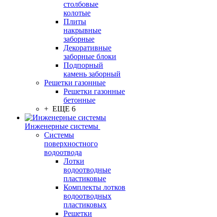
столбовые
колотые
Плиты
накрывные
заборные
Декоративные
заборные блоки
Подпорный
камень заборный
Решетки газонные
Решетки газонные
бетонные
+ ЕЩЕ 6
Инженерные системы
Системы
поверхностного
водоотвода
Лотки
водоотводные
пластиковые
Комплекты лотков
водоотводных
пластиковых
Решетки