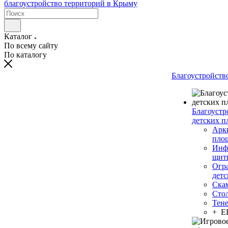
Каталог
По всему сайту
По каталогу
Благоустройств
Благоустр
детских п
Арки
пло
Инф
щит
Огр
дет
Ска
Сто
Тен
+ 