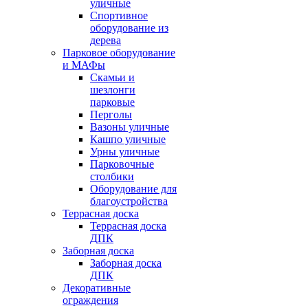
уличные
Спортивное
оборудование из
дерева
Парковое оборудование
и МАФы
Скамьи и
шезлонги
парковые
Перголы
Вазоны уличные
Кашпо уличные
Урны уличные
Парковочные
столбики
Оборудование для
благоустройства
Террасная доска
Террасная доска
ДПК
Заборная доска
Заборная доска
ДПК
Декоративные
ограждения