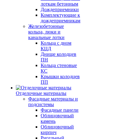
лоткам бетонным
Дождеприемники
Комплектующие к
дождеприемникам
Железобетонные
кольца, люки и
канальные лотки
Кольца с дном
КЦД
Днище колодцев
ПН
Кольца стеновые
КС
Крышки колодцев
ПП
Отделочные материалы
Фасадные материалы и
подсистемы
Фасадные панели
Облицовочный
камень
Облицовочный
кирпич
Ригельный