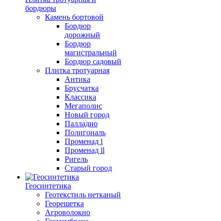
бордюры
Камень бортовой
Бордюр
дорожный
Бордюр
магистральный
Бордюр садовый
Плитка тротуарная
Антика
Брусчатка
Классика
Мегаполис
Новый город
Палладио
Полигональ
Променад l
Променад ll
Ригель
Старый город
Геосинтетика
Геотекстиль нетканый
Георешетка
Агроволокно