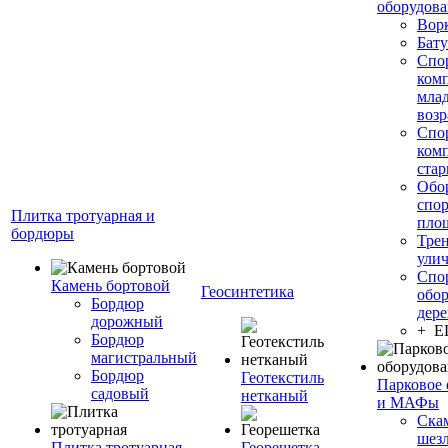
оборудов
Вор
Бату
Спо
ком
мла
возр
Спо
ком
стар
Обо
спо
Плитка тротуарная и
пло
бордюры
Тре
ули
Спо
Камень бортовой
Геосинтетика
обор
Бордюр
дере
дорожный
+ 
Бордюр
магистральный
Бордюр
Геотекстиль
Парковое 
садовый
нетканый
и МАФы
Ска
шез
Плитка тротуарная
Георешетка