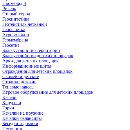
Променад ll
Ригель
Старый город
Геосинтетика
Геотекстиль нетканый
Георешетка
Агроволокно
Геомембрана
Геосетка
Благоустройство территорий
Благоустройство детских площадок
Арки для детских площадок
Информационные щиты
Ограждения для детских площадок
Скамейки детские
Столики детские
Теневые навесы
Игровое оборудование для детских площадок
Качели
Карусели
Горки
Качалки на пружине
Качалки-балансиры
Беседки и домики
Песочницы