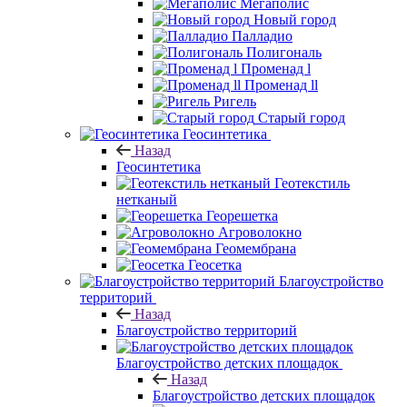
Мегаполис
Новый город
Палладио
Полигональ
Променад l
Променад ll
Ригель
Старый город
Геосинтетика
Назад
Геосинтетика
Геотекстиль
нетканый
Георешетка
Агроволокно
Геомембрана
Геосетка
Благоустройство
территорий
Назад
Благоустройство территорий
Благоустройство детских площадок
Назад
Благоустройство детских площадок