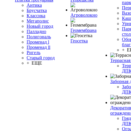
пар
Антика
Пер
Брусчатка
Ваз
Агроволокно
Классика
Каш
Мегаполис
Урн
Новый город
Пар
Геомембрана
Палладио
сто
Полигональ
Обо
Геосетка
Променад l
благ
Променад ll
+ 
Ригель
Старый город
Террасная
+ ЕЩЕ
Терр
ДП
Заборная 
Забо
ДП
Декорати
огражден
Гряд
ДП
Огр