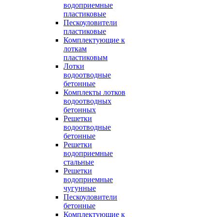
водоприемные
пластиковые
Пескоуловители
пластиковые
Комплектующие к
лоткам
пластиковым
Лотки
водоотводные
бетонные
Комплекты лотков
водоотводных
бетонных
Решетки
водоотводные
бетонные
Решетки
водоприемные
стальные
Решетки
водоприемные
чугунные
Пескоуловители
бетонные
Комплектующие к