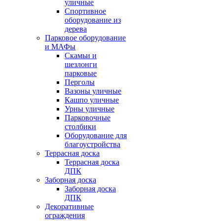
уличные
Спортивное
оборудование из
дерева
Парковое оборудование
и МАФы
Скамьи и
шезлонги
парковые
Перголы
Вазоны уличные
Кашпо уличные
Урны уличные
Парковочные
столбики
Оборудование для
благоустройства
Террасная доска
Террасная доска
ДПК
Заборная доска
Заборная доска
ДПК
Декоративные
ограждения