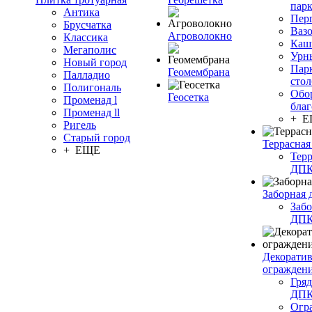
пар
Антика
Пер
Брусчатка
Ваз
Агроволокно
Классика
Каш
Мегаполис
Урн
Новый город
Пар
Геомембрана
Палладио
сто
Полигональ
Обо
Геосетка
Променад l
благ
Променад ll
+ 
Ригель
Старый город
Террасная
+ ЕЩЕ
Терр
ДП
Заборная 
Забо
ДП
Декорати
огражден
Гряд
ДП
Огр