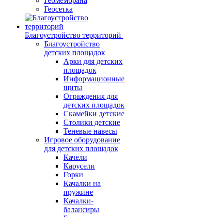
Геомембрана
Геосетка
Благоустройство территорий
Благоустройство
детских площадок
Арки для детских
площадок
Информационные
щиты
Ограждения для
детских площадок
Скамейки детские
Столики детские
Теневые навесы
Игровое оборудование
для детских площадок
Качели
Карусели
Горки
Качалки на
пружине
Качалки-
балансиры