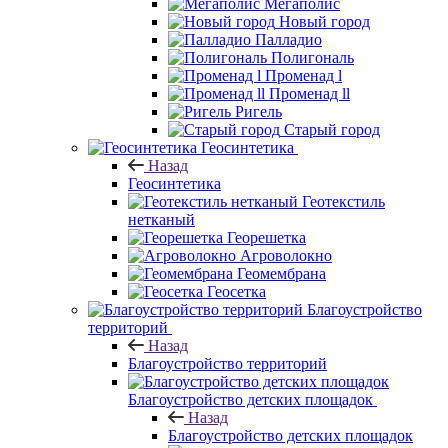
Мегаполис
Новый город
Палладио
Полигональ
Променад l
Променад ll
Ригель
Старый город
Геосинтетика
Назад
Геосинтетика
Геотекстиль
нетканый
Георешетка
Агроволокно
Геомембрана
Геосетка
Благоустройство
территорий
Назад
Благоустройство территорий
Благоустройство детских площадок
Назад
Благоустройство детских площадок