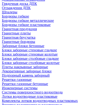
Грядочная доска ДПК
Ограждения ДПК
Шпалеры
Бордюры гибкие
Бордюры гибкие металлические
Бордюры гибкие пластиковые
Гранитная продукция
Гранитные плиты
Гранитная брусчатка
Гранитные бордюры
Заборные блоки бетонные
Блоки заборные стеновые гладкие
Блоки заборные стеновые колотые
Блоки заборные столбовые гладкие
Блоки заборные столбовые колотые
Плиты накрывные заборные
Декоративные заборные блоки
Подпорный камень заборный
Решетки газонные
Решетки газонные бетонные
Инженерные системы
Системы поверхностного водоотвода
Лотки водоотводные пластиковые
Комплекты лотков водоотводных пластиковых
Решетки водоприемные пластиковые