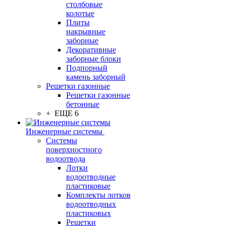
столбовые
колотые
Плиты
накрывные
заборные
Декоративные
заборные блоки
Подпорный
камень заборный
Решетки газонные
Решетки газонные
бетонные
+ ЕЩЕ 6
Инженерные системы
Системы
поверхностного
водоотвода
Лотки
водоотводные
пластиковые
Комплекты лотков
водоотводных
пластиковых
Решетки