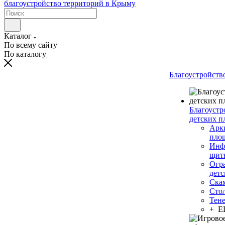
Каталог
По всему сайту
По каталогу
Благоустройств
Благоустр
детских п
Арки
пло
Инф
щит
Огр
дет
Ска
Сто
Тен
+ 