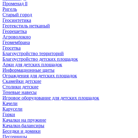
Променад ll
Ригель
Старый город
Геосинтетика
Геотекстиль нетканый
Георешетка
Агроволокно
Геомембрана
Геосетка
Благоустройство территорий
Благоустройство детских площадок
Арки для детских площадок
Информационные щиты
Ограждения для детских площадок
Скамейки детские
Столики детские
Теневые навесы
Игровое оборудование для детских площадок
Качели
Карусели
Горки
Качалки на пружине
Качалки-балансиры
Беседки и домики
Песочницы