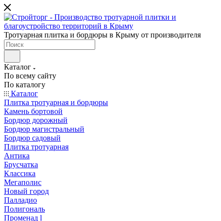
Тротуарная плитка и бордюры в Крыму от производителя
Каталог
По всему сайту
По каталогу
Каталог
Плитка тротуарная и бордюры
Камень бортовой
Бордюр дорожный
Бордюр магистральный
Бордюр садовый
Плитка тротуарная
Антика
Брусчатка
Классика
Мегаполис
Новый город
Палладио
Полигональ
Променад l