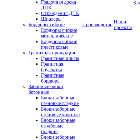
Грядочная доска
Ка
ДПК
Ограждения ДПК
Шпалеры
Наши
Бордюры гибкие
Производство
проекты
Бордюры гибкие
металлические
Бордюры гибкие
пластиковые
Гранитная продукция
Гранитные плиты
Гранитная
брусчатка
Гранитные
бордюры
Заборные блоки
бетонные
Блоки заборные
стеновые гладкие
Блоки заборные
стеновые колотые
Блоки заборные
столбовые
гладкие
Блоки заборные