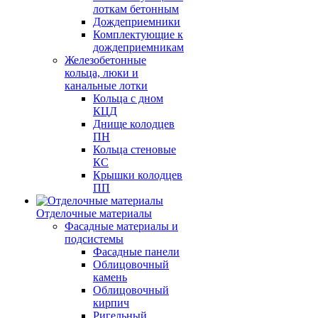
лоткам бетонным
Дождеприемники
Комплектующие к
дождеприемникам
Железобетонные
кольца, люки и
канальные лотки
Кольца с дном
КЦД
Днище колодцев
ПН
Кольца стеновые
КС
Крышки колодцев
ПП
Отделочные материалы
Фасадные материалы и
подсистемы
Фасадные панели
Облицовочный
камень
Облицовочный
кирпич
Ригельный