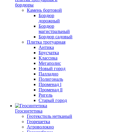
бордюры
Камень бортовой
Бордюр
дорожный
Бордюр
магистральный
Бордюр садовый
Плитка тротуарная
Антика
Брусчатка
Классика
Мегаполис
Новый город
Палладио
Полигональ
Променад l
Променад ll
Ригель
Старый город
Геосинтетика
Геотекстиль нетканый
Георешетка
Агроволокно