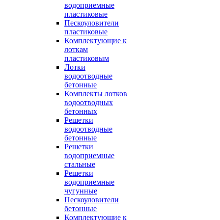
водоприемные
пластиковые
Пескоуловители
пластиковые
Комплектующие к
лоткам
пластиковым
Лотки
водоотводные
бетонные
Комплекты лотков
водоотводных
бетонных
Решетки
водоотводные
бетонные
Решетки
водоприемные
стальные
Решетки
водоприемные
чугунные
Пескоуловители
бетонные
Комплектующие к