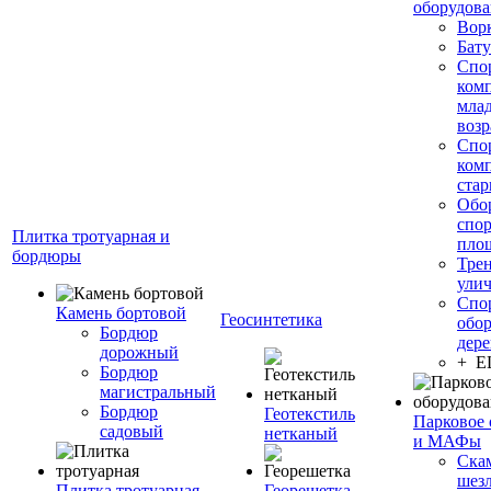
оборудов
Вор
Бату
Спо
ком
мла
возр
Спо
ком
стар
Обо
спо
Плитка тротуарная и
пло
бордюры
Тре
ули
Спо
Камень бортовой
Геосинтетика
обор
Бордюр
дере
дорожный
+ 
Бордюр
магистральный
Бордюр
Геотекстиль
Парковое 
садовый
нетканый
и МАФы
Ска
шез
Плитка тротуарная
Георешетка