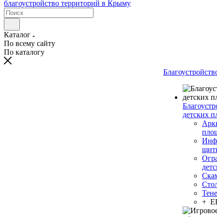
Каталог
По всему сайту
По каталогу
Благоустройств
Благоустр
детских п
Арки
пло
Инф
щит
Огр
дет
Ска
Сто
Тен
+ 