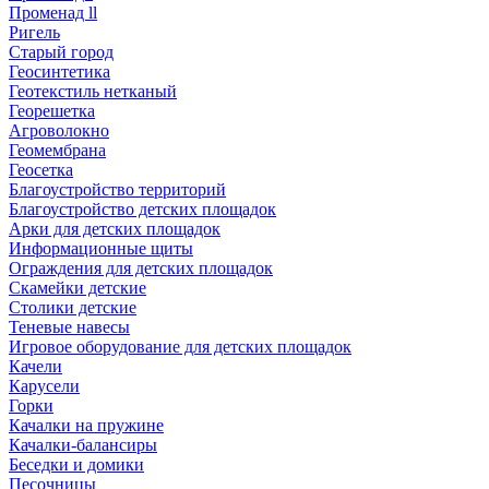
Променад ll
Ригель
Старый город
Геосинтетика
Геотекстиль нетканый
Георешетка
Агроволокно
Геомембрана
Геосетка
Благоустройство территорий
Благоустройство детских площадок
Арки для детских площадок
Информационные щиты
Ограждения для детских площадок
Скамейки детские
Столики детские
Теневые навесы
Игровое оборудование для детских площадок
Качели
Карусели
Горки
Качалки на пружине
Качалки-балансиры
Беседки и домики
Песочницы