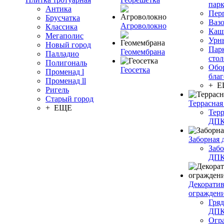
пар
Антика
Пер
Брусчатка
Ваз
Агроволокно
Классика
Каш
Мегаполис
Урн
Новый город
Пар
Геомембрана
Палладио
сто
Полигональ
Обо
Геосетка
Променад l
благ
Променад ll
+ 
Ригель
Старый город
Террасная
+ ЕЩЕ
Терр
ДП
Заборная 
Забо
ДП
Декорати
огражден
Гряд
ДП
Огр