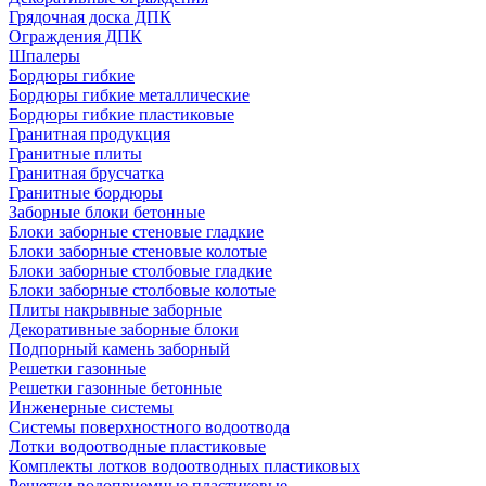
Грядочная доска ДПК
Ограждения ДПК
Шпалеры
Бордюры гибкие
Бордюры гибкие металлические
Бордюры гибкие пластиковые
Гранитная продукция
Гранитные плиты
Гранитная брусчатка
Гранитные бордюры
Заборные блоки бетонные
Блоки заборные стеновые гладкие
Блоки заборные стеновые колотые
Блоки заборные столбовые гладкие
Блоки заборные столбовые колотые
Плиты накрывные заборные
Декоративные заборные блоки
Подпорный камень заборный
Решетки газонные
Решетки газонные бетонные
Инженерные системы
Системы поверхностного водоотвода
Лотки водоотводные пластиковые
Комплекты лотков водоотводных пластиковых
Решетки водоприемные пластиковые