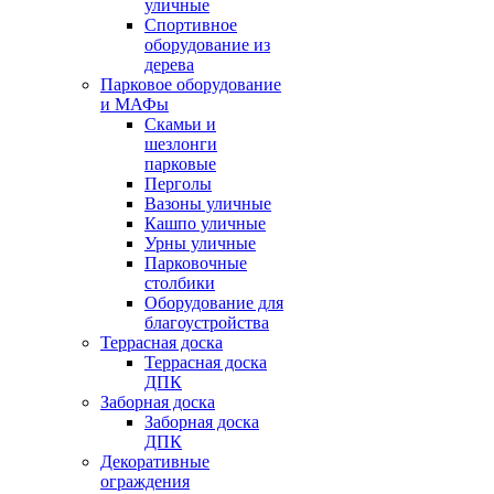
уличные
Спортивное
оборудование из
дерева
Парковое оборудование
и МАФы
Скамьи и
шезлонги
парковые
Перголы
Вазоны уличные
Кашпо уличные
Урны уличные
Парковочные
столбики
Оборудование для
благоустройства
Террасная доска
Террасная доска
ДПК
Заборная доска
Заборная доска
ДПК
Декоративные
ограждения