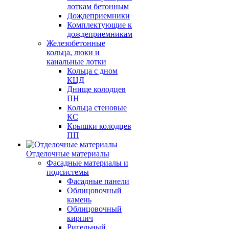
лоткам бетонным
Дождеприемники
Комплектующие к
дождеприемникам
Железобетонные
кольца, люки и
канальные лотки
Кольца с дном
КЦД
Днище колодцев
ПН
Кольца стеновые
КС
Крышки колодцев
ПП
Отделочные материалы
Фасадные материалы и
подсистемы
Фасадные панели
Облицовочный
камень
Облицовочный
кирпич
Ригельный