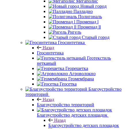
Мегаполис
Новый город
Палладио
Полигональ
Променад l
Променад ll
Ригель
Старый город
Геосинтетика
Назад
Геосинтетика
Геотекстиль
нетканый
Георешетка
Агроволокно
Геомембрана
Геосетка
Благоустройство
территорий
Назад
Благоустройство территорий
Благоустройство детских площадок
Назад
Благоустройство детских площадок