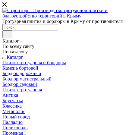
Тротуарная плитка и бордюры в Крыму от производителя
Каталог
По всему сайту
По каталогу
Каталог
Плитка тротуарная и бордюры
Камень бортовой
Бордюр дорожный
Бордюр магистральный
Бордюр садовый
Плитка тротуарная
Антика
Брусчатка
Классика
Мегаполис
Новый город
Палладио
Полигональ
Променад l