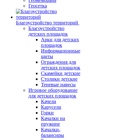
Геомембрана
Геосетка
Благоустройство территорий
Благоустройство
детских площадок
Арки для детских
площадок
Информационные
щиты
Ограждения для
детских площадок
Скамейки детские
Столики детские
Теневые навесы
Игровое оборудование
для детских площадок
Качели
Карусели
Горки
Качалки на
пружине
Качалки-
балансиры