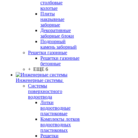
столбовые
колотые
Плиты
накрывные
заборные
Декоративные
заборные блоки
Подпорный
камень заборный
Решетки газонные
Решетки газонные
бетонные
+ ЕЩЕ 6
Инженерные системы
Системы
поверхностного
водоотвода
Лотки
водоотводные
пластиковые
Комплекты лотков
водоотводных
пластиковых
Решетки