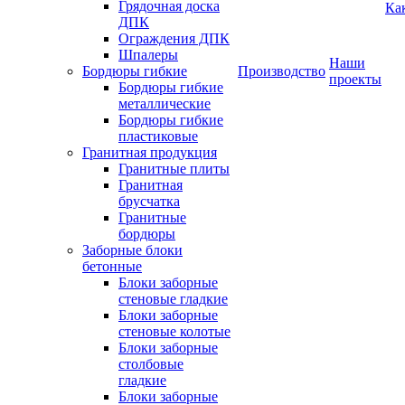
Грядочная доска
Ка
ДПК
Ограждения ДПК
Шпалеры
Наши
Бордюры гибкие
Производство
проекты
Бордюры гибкие
металлические
Бордюры гибкие
пластиковые
Гранитная продукция
Гранитные плиты
Гранитная
брусчатка
Гранитные
бордюры
Заборные блоки
бетонные
Блоки заборные
стеновые гладкие
Блоки заборные
стеновые колотые
Блоки заборные
столбовые
гладкие
Блоки заборные