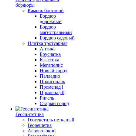
бордюры
Камень бортовой
Бордюр
дорожный
Бордюр
магистральный
Бордюр садовый
Плитка тротуарная
Антика
Брусчатка
Классика
Мегаполис
Новый город
Палладио
Полигональ
Променад l
Променад ll
Ригель
Старый город
Геосинтетика
Геотекстиль нетканый
Георешетка
Агроволокно