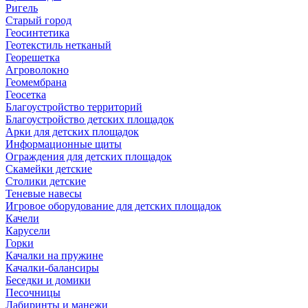
Ригель
Старый город
Геосинтетика
Геотекстиль нетканый
Георешетка
Агроволокно
Геомембрана
Геосетка
Благоустройство территорий
Благоустройство детских площадок
Арки для детских площадок
Информационные щиты
Ограждения для детских площадок
Скамейки детские
Столики детские
Теневые навесы
Игровое оборудование для детских площадок
Качели
Карусели
Горки
Качалки на пружине
Качалки-балансиры
Беседки и домики
Песочницы
Лабиринты и манежи