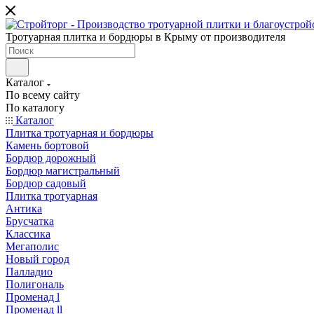
Тротуарная плитка и бордюры в Крыму от производителя
Каталог
По всему сайту
По каталогу
Каталог
Плитка тротуарная и бордюры
Камень бортовой
Бордюр дорожный
Бордюр магистральный
Бордюр садовый
Плитка тротуарная
Антика
Брусчатка
Классика
Мегаполис
Новый город
Палладио
Полигональ
Променад l
Променад ll