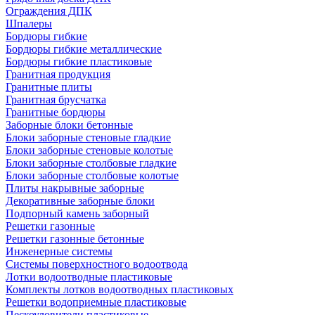
Ограждения ДПК
Шпалеры
Бордюры гибкие
Бордюры гибкие металлические
Бордюры гибкие пластиковые
Гранитная продукция
Гранитные плиты
Гранитная брусчатка
Гранитные бордюры
Заборные блоки бетонные
Блоки заборные стеновые гладкие
Блоки заборные стеновые колотые
Блоки заборные столбовые гладкие
Блоки заборные столбовые колотые
Плиты накрывные заборные
Декоративные заборные блоки
Подпорный камень заборный
Решетки газонные
Решетки газонные бетонные
Инженерные системы
Системы поверхностного водоотвода
Лотки водоотводные пластиковые
Комплекты лотков водоотводных пластиковых
Решетки водоприемные пластиковые
Пескоуловители пластиковые