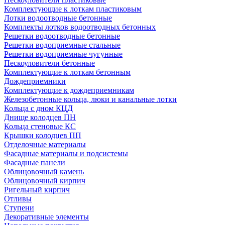
Комплектующие к лоткам пластиковым
Лотки водоотводные бетонные
Комплекты лотков водоотводных бетонных
Решетки водоотводные бетонные
Решетки водоприемные стальные
Решетки водоприемные чугунные
Пескоуловители бетонные
Комплектующие к лоткам бетонным
Дождеприемники
Комплектующие к дождеприемникам
Железобетонные кольца, люки и канальные лотки
Кольца с дном КЦД
Днище колодцев ПН
Кольца стеновые КС
Крышки колодцев ПП
Отделочные материалы
Фасадные материалы и подсистемы
Фасадные панели
Облицовочный камень
Облицовочный кирпич
Ригельный кирпич
Отливы
Ступени
Декоративные элементы