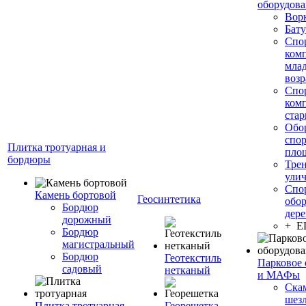
оборудов
Вор
Бату
Спо
ком
мла
возр
Спо
ком
стар
Обо
спо
Плитка тротуарная и
пло
бордюры
Тре
ули
Спо
Камень бортовой
Геосинтетика
обор
Бордюр
дере
дорожный
+ 
Бордюр
магистральный
Бордюр
Геотекстиль
Парковое 
садовый
нетканый
и МАФы
Ска
шез
Плитка тротуарная
Георешетка