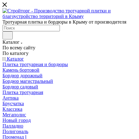
Тротуарная плитка и бордюры в Крыму от производителя
Каталог
По всему сайту
По каталогу
Каталог
Плитка тротуарная и бордюры
Камень бортовой
Бордюр дорожный
Бордюр магистральный
Бордюр садовый
Плитка тротуарная
Антика
Брусчатка
Классика
Мегаполис
Новый город
Палладио
Полигональ
Променад l