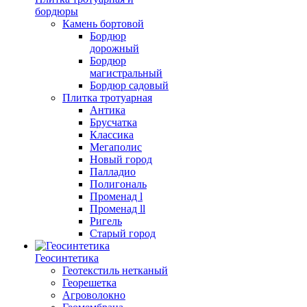
бордюры
Камень бортовой
Бордюр
дорожный
Бордюр
магистральный
Бордюр садовый
Плитка тротуарная
Антика
Брусчатка
Классика
Мегаполис
Новый город
Палладио
Полигональ
Променад l
Променад ll
Ригель
Старый город
Геосинтетика
Геотекстиль нетканый
Георешетка
Агроволокно