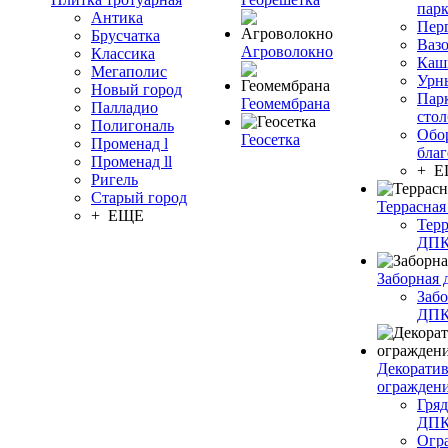
пар
Антика
Пер
Брусчатка
Ваз
Агроволокно
Классика
Каш
Мегаполис
Урн
Новый город
Пар
Геомембрана
Палладио
сто
Полигональ
Обо
Геосетка
Променад l
благ
Променад ll
+ 
Ригель
Старый город
Террасная
+ ЕЩЕ
Терр
ДП
Заборная 
Забо
ДП
Декорати
огражден
Гряд
ДП
Огр