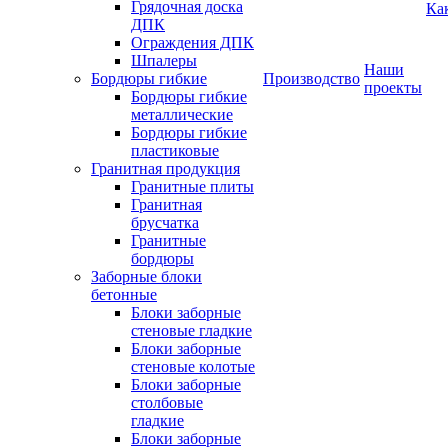
Грядочная доска
Ка
ДПК
Ограждения ДПК
Шпалеры
Наши
Бордюры гибкие
Производство
проекты
Бордюры гибкие
металлические
Бордюры гибкие
пластиковые
Гранитная продукция
Гранитные плиты
Гранитная
брусчатка
Гранитные
бордюры
Заборные блоки
бетонные
Блоки заборные
стеновые гладкие
Блоки заборные
стеновые колотые
Блоки заборные
столбовые
гладкие
Блоки заборные