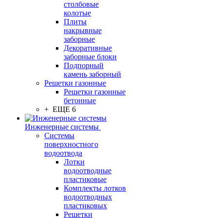
столбовые
колотые
Плиты
накрывные
заборные
Декоративные
заборные блоки
Подпорный
камень заборный
Решетки газонные
Решетки газонные
бетонные
+ ЕЩЕ 6
Инженерные системы
Системы
поверхностного
водоотвода
Лотки
водоотводные
пластиковые
Комплекты лотков
водоотводных
пластиковых
Решетки