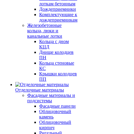
лоткам бетонным
Дождеприемники
Комплектующие к
дождеприемникам
Железобетонные
кольца, люки и
канальные лотки
Кольца с дном
КЦД
Днище колодцев
ПН
Кольца стеновые
КС
Крышки колодцев
ПП
Отделочные материалы
Фасадные материалы и
подсистемы
Фасадные панели
Облицовочный
камень
Облицовочный
кирпич
Ригельный