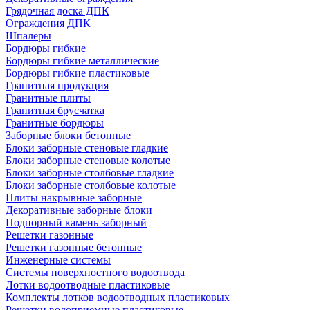
Грядочная доска ДПК
Ограждения ДПК
Шпалеры
Бордюры гибкие
Бордюры гибкие металлические
Бордюры гибкие пластиковые
Гранитная продукция
Гранитные плиты
Гранитная брусчатка
Гранитные бордюры
Заборные блоки бетонные
Блоки заборные стеновые гладкие
Блоки заборные стеновые колотые
Блоки заборные столбовые гладкие
Блоки заборные столбовые колотые
Плиты накрывные заборные
Декоративные заборные блоки
Подпорный камень заборный
Решетки газонные
Решетки газонные бетонные
Инженерные системы
Системы поверхностного водоотвода
Лотки водоотводные пластиковые
Комплекты лотков водоотводных пластиковых
Решетки водоприемные пластиковые