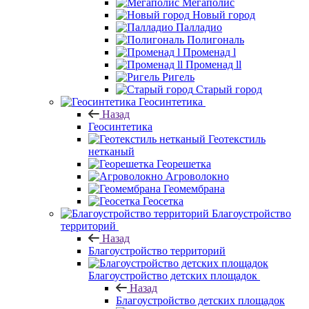
Мегаполис
Новый город
Палладио
Полигональ
Променад l
Променад ll
Ригель
Старый город
Геосинтетика
Назад
Геосинтетика
Геотекстиль
нетканый
Георешетка
Агроволокно
Геомембрана
Геосетка
Благоустройство
территорий
Назад
Благоустройство территорий
Благоустройство детских площадок
Назад
Благоустройство детских площадок