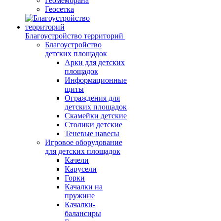
Геомембрана
Геосетка
Благоустройство территорий
Благоустройство
детских площадок
Арки для детских
площадок
Информационные
щиты
Ограждения для
детских площадок
Скамейки детские
Столики детские
Теневые навесы
Игровое оборудование
для детских площадок
Качели
Карусели
Горки
Качалки на
пружине
Качалки-
балансиры