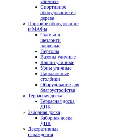
уличные
Спортивное
оборудование из
дерева
Парковое оборудование
и МАФы
Скамьи и
шезлонги
парковые
Перголы
Вазоны уличные
Кашпо уличные
Урны уличные
Парковочные
столбики
Оборудование для
благоустройства
Террасная доска
Террасная доска
ДПК
Заборная доска
Заборная доска
ДПК
Декоративные
ограждения