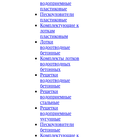
водоприемные
пластиковые
Пескоуловители
пластиковые
Комплектующие к
лоткам
пластиковым
Лотки
водоотводные
бетонные
Комплекты лотков
водоотводных
бетонных
Решетки
водоотводные
бетонные
Решетки
водоприемные
стальные
Решетки
водоприемные
чугунные
Пескоуловители
бетонные
Комплектующие к