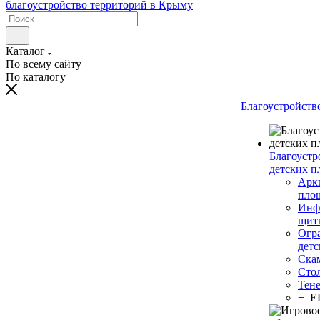
Каталог
По всему сайту
По каталогу
Благоустройств
Благоустр
детских п
Арки
пло
Инф
щит
Огр
дет
Ска
Сто
Тен
+ 