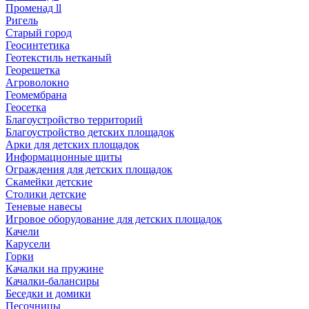
Променад ll
Ригель
Старый город
Геосинтетика
Геотекстиль нетканый
Георешетка
Агроволокно
Геомембрана
Геосетка
Благоустройство территорий
Благоустройство детских площадок
Арки для детских площадок
Информационные щиты
Ограждения для детских площадок
Скамейки детские
Столики детские
Теневые навесы
Игровое оборудование для детских площадок
Качели
Карусели
Горки
Качалки на пружине
Качалки-балансиры
Беседки и домики
Песочницы