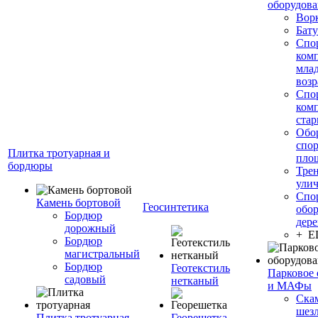
оборудов
Вор
Бату
Спо
ком
мла
возр
Спо
ком
стар
Обо
спо
Плитка тротуарная и
пло
бордюры
Тре
ули
Спо
Камень бортовой
Геосинтетика
обор
Бордюр
дере
дорожный
+ 
Бордюр
магистральный
Бордюр
Геотекстиль
Парковое 
садовый
нетканый
и МАФы
Ска
шез
Плитка тротуарная
Георешетка