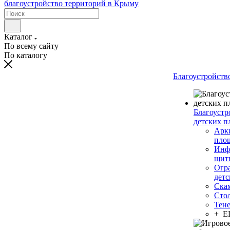
Каталог
По всему сайту
По каталогу
Благоустройств
Благоустр
детских п
Арки
пло
Инф
щит
Огр
дет
Ска
Сто
Тен
+ 