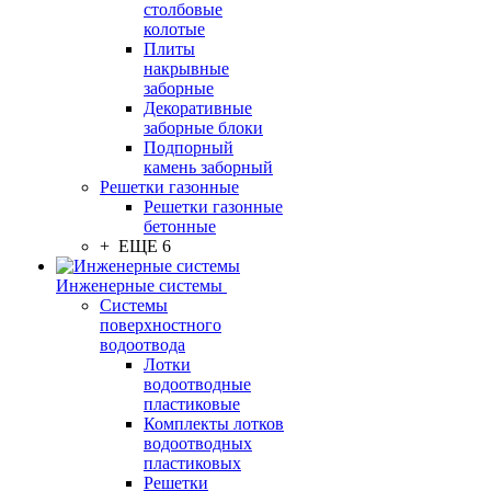
столбовые
колотые
Плиты
накрывные
заборные
Декоративные
заборные блоки
Подпорный
камень заборный
Решетки газонные
Решетки газонные
бетонные
+ ЕЩЕ 6
Инженерные системы
Системы
поверхностного
водоотвода
Лотки
водоотводные
пластиковые
Комплекты лотков
водоотводных
пластиковых
Решетки