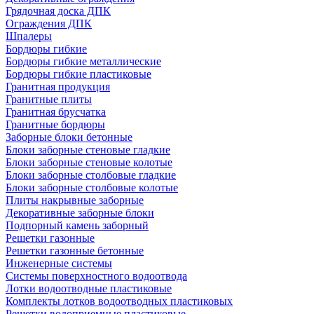
Грядочная доска ДПК
Ограждения ДПК
Шпалеры
Бордюры гибкие
Бордюры гибкие металлические
Бордюры гибкие пластиковые
Гранитная продукция
Гранитные плиты
Гранитная брусчатка
Гранитные бордюры
Заборные блоки бетонные
Блоки заборные стеновые гладкие
Блоки заборные стеновые колотые
Блоки заборные столбовые гладкие
Блоки заборные столбовые колотые
Плиты накрывные заборные
Декоративные заборные блоки
Подпорный камень заборный
Решетки газонные
Решетки газонные бетонные
Инженерные системы
Системы поверхностного водоотвода
Лотки водоотводные пластиковые
Комплекты лотков водоотводных пластиковых
Решетки водоприемные пластиковые