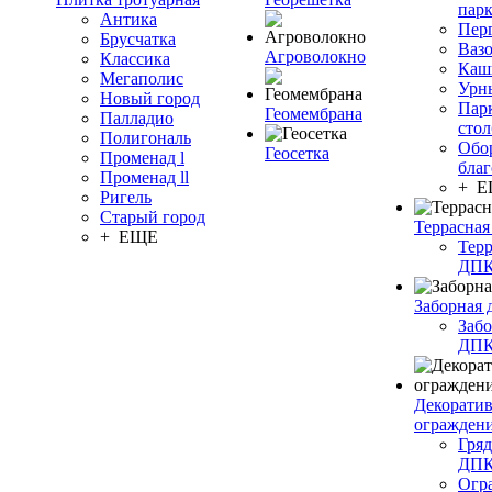
пар
Антика
Пер
Брусчатка
Ваз
Агроволокно
Классика
Каш
Мегаполис
Урн
Новый город
Пар
Геомембрана
Палладио
сто
Полигональ
Обо
Геосетка
Променад l
благ
Променад ll
+ 
Ригель
Старый город
Террасная
+ ЕЩЕ
Терр
ДП
Заборная 
Забо
ДП
Декорати
огражден
Гряд
ДП
Огр