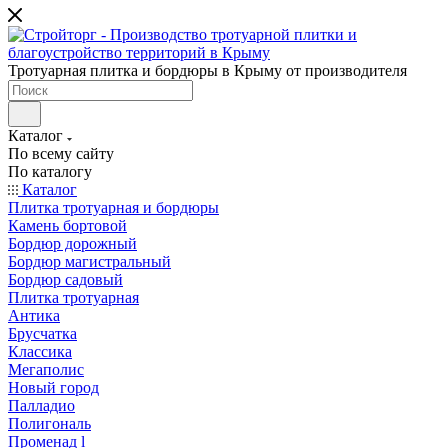
Тротуарная плитка и бордюры в Крыму от производителя
Каталог
По всему сайту
По каталогу
Каталог
Плитка тротуарная и бордюры
Камень бортовой
Бордюр дорожный
Бордюр магистральный
Бордюр садовый
Плитка тротуарная
Антика
Брусчатка
Классика
Мегаполис
Новый город
Палладио
Полигональ
Променад l