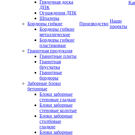
Грядочная доска
Ка
ДПК
Ограждения ДПК
Шпалеры
Наши
Бордюры гибкие
Производство
проекты
Бордюры гибкие
металлические
Бордюры гибкие
пластиковые
Гранитная продукция
Гранитные плиты
Гранитная
брусчатка
Гранитные
бордюры
Заборные блоки
бетонные
Блоки заборные
стеновые гладкие
Блоки заборные
стеновые колотые
Блоки заборные
столбовые
гладкие
Блоки заборные