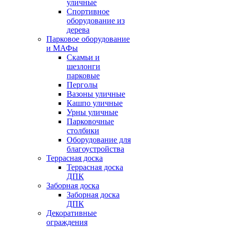
уличные
Спортивное
оборудование из
дерева
Парковое оборудование
и МАФы
Скамьи и
шезлонги
парковые
Перголы
Вазоны уличные
Кашпо уличные
Урны уличные
Парковочные
столбики
Оборудование для
благоустройства
Террасная доска
Террасная доска
ДПК
Заборная доска
Заборная доска
ДПК
Декоративные
ограждения