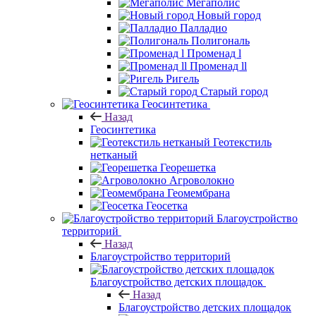
Мегаполис
Новый город
Палладио
Полигональ
Променад l
Променад ll
Ригель
Старый город
Геосинтетика
Назад
Геосинтетика
Геотекстиль
нетканый
Георешетка
Агроволокно
Геомембрана
Геосетка
Благоустройство
территорий
Назад
Благоустройство территорий
Благоустройство детских площадок
Назад
Благоустройство детских площадок