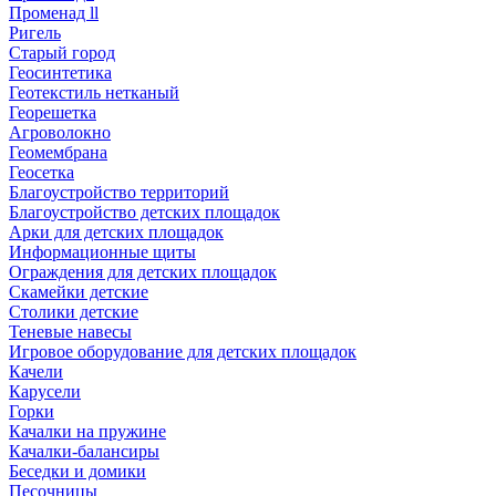
Променад ll
Ригель
Старый город
Геосинтетика
Геотекстиль нетканый
Георешетка
Агроволокно
Геомембрана
Геосетка
Благоустройство территорий
Благоустройство детских площадок
Арки для детских площадок
Информационные щиты
Ограждения для детских площадок
Скамейки детские
Столики детские
Теневые навесы
Игровое оборудование для детских площадок
Качели
Карусели
Горки
Качалки на пружине
Качалки-балансиры
Беседки и домики
Песочницы