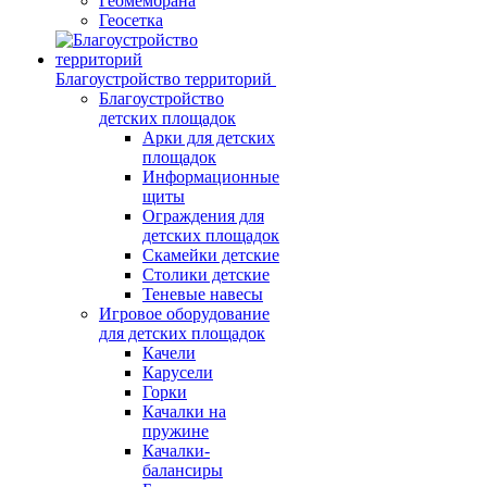
Геомембрана
Геосетка
Благоустройство территорий
Благоустройство
детских площадок
Арки для детских
площадок
Информационные
щиты
Ограждения для
детских площадок
Скамейки детские
Столики детские
Теневые навесы
Игровое оборудование
для детских площадок
Качели
Карусели
Горки
Качалки на
пружине
Качалки-
балансиры