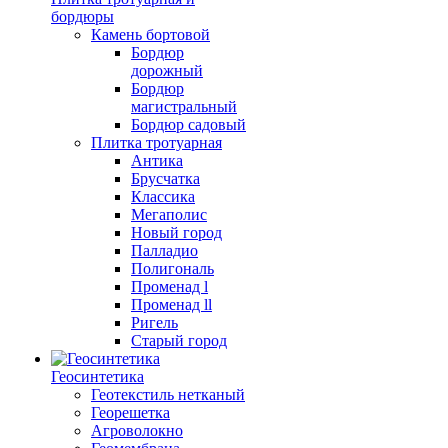
бордюры
Камень бортовой
Бордюр
дорожный
Бордюр
магистральный
Бордюр садовый
Плитка тротуарная
Антика
Брусчатка
Классика
Мегаполис
Новый город
Палладио
Полигональ
Променад l
Променад ll
Ригель
Старый город
Геосинтетика
Геотекстиль нетканый
Георешетка
Агроволокно