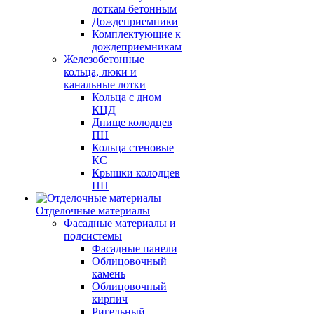
лоткам бетонным
Дождеприемники
Комплектующие к
дождеприемникам
Железобетонные
кольца, люки и
канальные лотки
Кольца с дном
КЦД
Днище колодцев
ПН
Кольца стеновые
КС
Крышки колодцев
ПП
Отделочные материалы
Фасадные материалы и
подсистемы
Фасадные панели
Облицовочный
камень
Облицовочный
кирпич
Ригельный