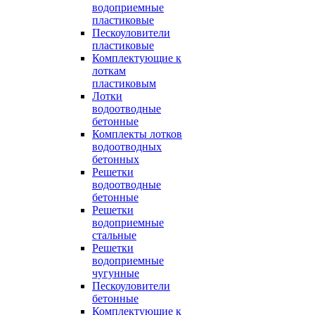
водоприемные
пластиковые
Пескоуловители
пластиковые
Комплектующие к
лоткам
пластиковым
Лотки
водоотводные
бетонные
Комплекты лотков
водоотводных
бетонных
Решетки
водоотводные
бетонные
Решетки
водоприемные
стальные
Решетки
водоприемные
чугунные
Пескоуловители
бетонные
Комплектующие к