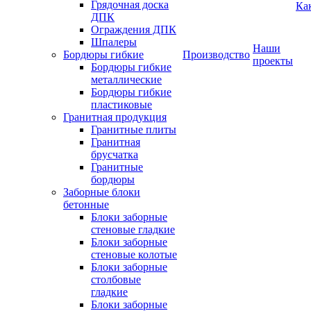
Грядочная доска
Ка
ДПК
Ограждения ДПК
Шпалеры
Наши
Бордюры гибкие
Производство
проекты
Бордюры гибкие
металлические
Бордюры гибкие
пластиковые
Гранитная продукция
Гранитные плиты
Гранитная
брусчатка
Гранитные
бордюры
Заборные блоки
бетонные
Блоки заборные
стеновые гладкие
Блоки заборные
стеновые колотые
Блоки заборные
столбовые
гладкие
Блоки заборные