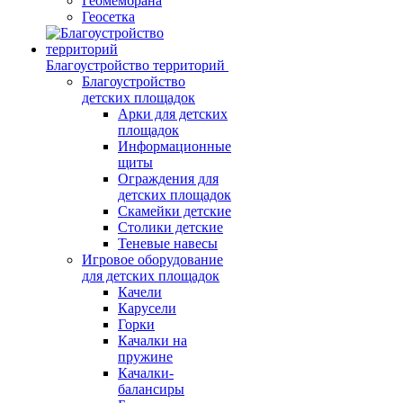
Геомембрана
Геосетка
Благоустройство территорий
Благоустройство
детских площадок
Арки для детских
площадок
Информационные
щиты
Ограждения для
детских площадок
Скамейки детские
Столики детские
Теневые навесы
Игровое оборудование
для детских площадок
Качели
Карусели
Горки
Качалки на
пружине
Качалки-
балансиры