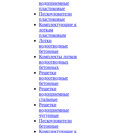
водоприемные
пластиковые
Пескоуловители
пластиковые
Комплектующие к
лоткам
пластиковым
Лотки
водоотводные
бетонные
Комплекты лотков
водоотводных
бетонных
Решетки
водоотводные
бетонные
Решетки
водоприемные
стальные
Решетки
водоприемные
чугунные
Пескоуловители
бетонные
Комплектующие к