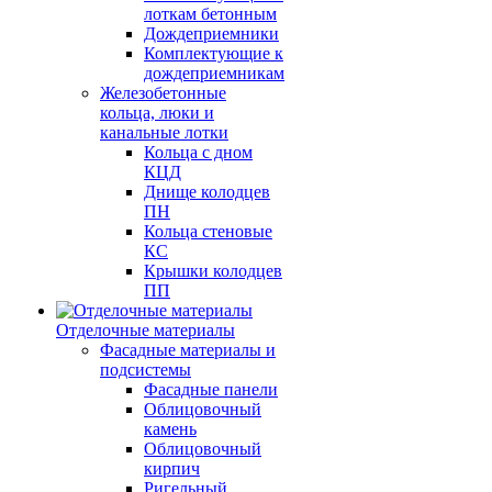
лоткам бетонным
Дождеприемники
Комплектующие к
дождеприемникам
Железобетонные
кольца, люки и
канальные лотки
Кольца с дном
КЦД
Днище колодцев
ПН
Кольца стеновые
КС
Крышки колодцев
ПП
Отделочные материалы
Фасадные материалы и
подсистемы
Фасадные панели
Облицовочный
камень
Облицовочный
кирпич
Ригельный