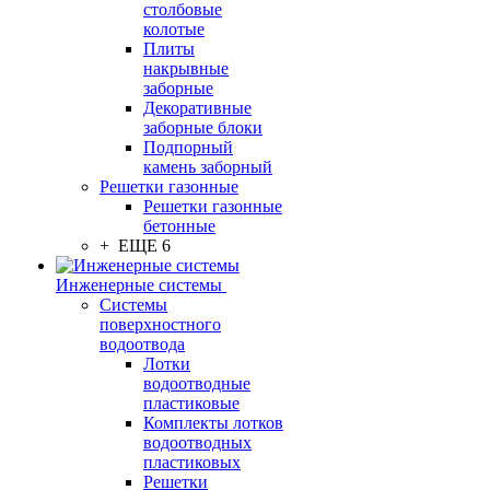
столбовые
колотые
Плиты
накрывные
заборные
Декоративные
заборные блоки
Подпорный
камень заборный
Решетки газонные
Решетки газонные
бетонные
+ ЕЩЕ 6
Инженерные системы
Системы
поверхностного
водоотвода
Лотки
водоотводные
пластиковые
Комплекты лотков
водоотводных
пластиковых
Решетки