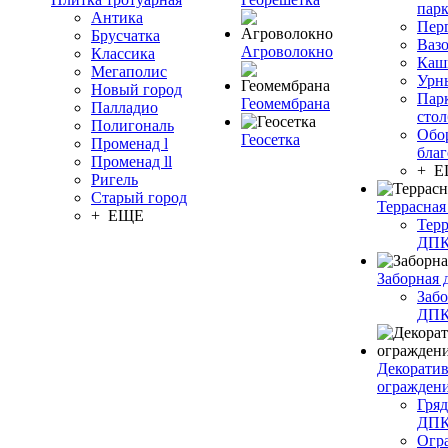
пар
Антика
Пер
Брусчатка
Ваз
Агроволокно
Классика
Каш
Мегаполис
Урн
Новый город
Пар
Геомембрана
Палладио
сто
Полигональ
Обо
Геосетка
Променад l
благ
Променад ll
+ 
Ригель
Старый город
Террасная
+ ЕЩЕ
Терр
ДП
Заборная 
Забо
ДП
Декорати
огражден
Гряд
ДП
Огр