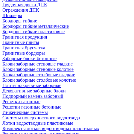
Грядочная доска ДПК
Ограждения ДПК
Шпалеры
Бордюры гибкие
Бордюры гибкие металлические
Бордюры гибкие пластиковые
Гранитная продукция
Гранитные плиты
Гранитная брусчатка
Гранитные бордюры
Заборные блоки бетонные
Блоки заборные стеновые гладкие
Блоки заборные стеновые колотые
Блоки заборные столбовые гладкие
Блоки заборные столбовые колотые
Плиты накрывные заборные
Декоративные заборные блоки
Подпорный камень заборный
Решетки газонные
Решетки газонные бетонные
Инженерные системы
Системы поверхностного водоотвода
Лотки водоотводные пластиковые
Комплекты лотков водоотводных пластиковых
Решетки водоприемные пластиковые