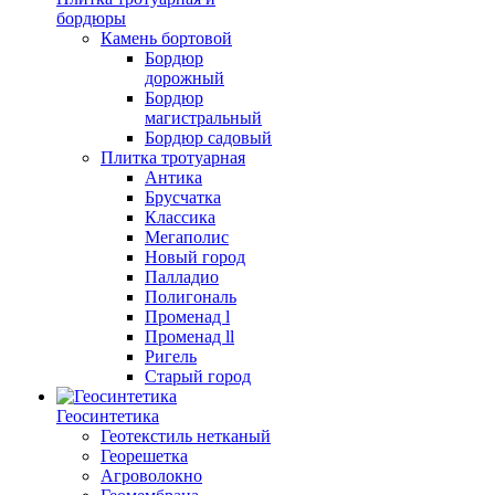
бордюры
Камень бортовой
Бордюр
дорожный
Бордюр
магистральный
Бордюр садовый
Плитка тротуарная
Антика
Брусчатка
Классика
Мегаполис
Новый город
Палладио
Полигональ
Променад l
Променад ll
Ригель
Старый город
Геосинтетика
Геотекстиль нетканый
Георешетка
Агроволокно