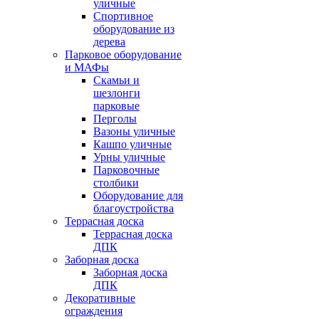
уличные
Спортивное
оборудование из
дерева
Парковое оборудование
и МАФы
Скамьи и
шезлонги
парковые
Перголы
Вазоны уличные
Кашпо уличные
Урны уличные
Парковочные
столбики
Оборудование для
благоустройства
Террасная доска
Террасная доска
ДПК
Заборная доска
Заборная доска
ДПК
Декоративные
ограждения