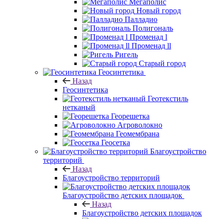
Мегаполис
Новый город
Палладио
Полигональ
Променад l
Променад ll
Ригель
Старый город
Геосинтетика
Назад
Геосинтетика
Геотекстиль
нетканый
Георешетка
Агроволокно
Геомембрана
Геосетка
Благоустройство
территорий
Назад
Благоустройство территорий
Благоустройство детских площадок
Назад
Благоустройство детских площадок