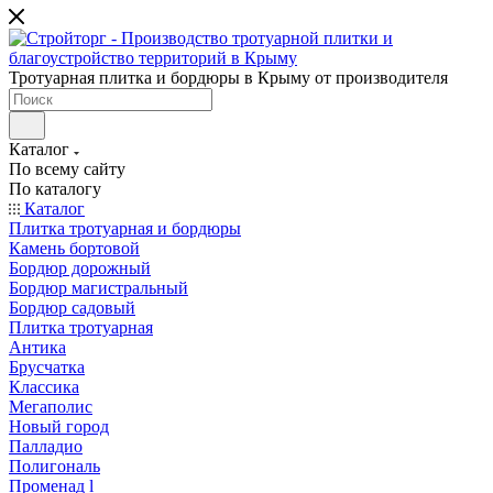
Тротуарная плитка и бордюры в Крыму от производителя
Каталог
По всему сайту
По каталогу
Каталог
Плитка тротуарная и бордюры
Камень бортовой
Бордюр дорожный
Бордюр магистральный
Бордюр садовый
Плитка тротуарная
Антика
Брусчатка
Классика
Мегаполис
Новый город
Палладио
Полигональ
Променад l