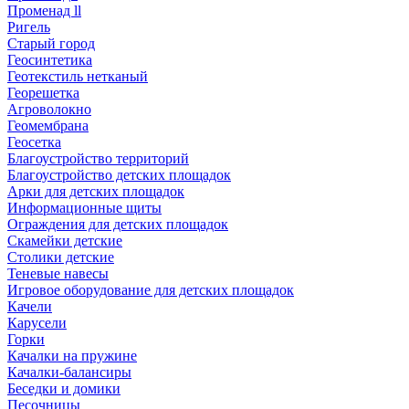
Променад ll
Ригель
Старый город
Геосинтетика
Геотекстиль нетканый
Георешетка
Агроволокно
Геомембрана
Геосетка
Благоустройство территорий
Благоустройство детских площадок
Арки для детских площадок
Информационные щиты
Ограждения для детских площадок
Скамейки детские
Столики детские
Теневые навесы
Игровое оборудование для детских площадок
Качели
Карусели
Горки
Качалки на пружине
Качалки-балансиры
Беседки и домики
Песочницы