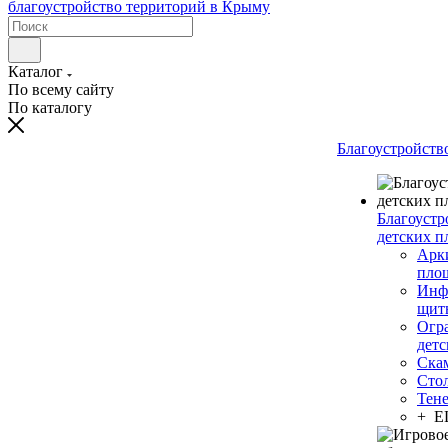
Каталог
По всему сайту
По каталогу
Благоустройств
Благоустр
детских п
Арки
пло
Инф
щит
Огр
дет
Ска
Сто
Тен
+ 