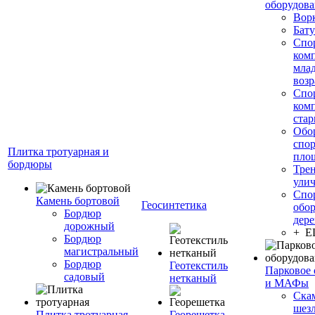
оборудов
Вор
Бату
Спо
ком
мла
возр
Спо
ком
стар
Обо
спо
Плитка тротуарная и
пло
бордюры
Тре
ули
Спо
Камень бортовой
Геосинтетика
обор
Бордюр
дере
дорожный
+ 
Бордюр
магистральный
Бордюр
Геотекстиль
Парковое 
садовый
нетканый
и МАФы
Ска
шез
Плитка тротуарная
Георешетка