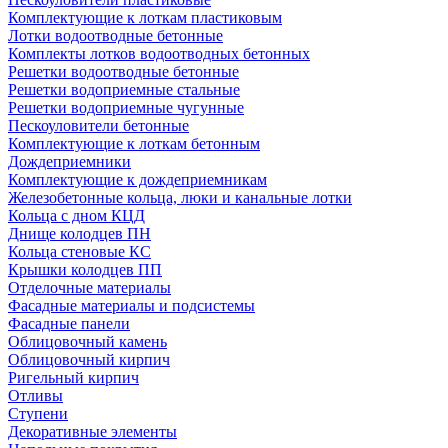
Комплектующие к лоткам пластиковым
Лотки водоотводные бетонные
Комплекты лотков водоотводных бетонных
Решетки водоотводные бетонные
Решетки водоприемные стальные
Решетки водоприемные чугунные
Пескоуловители бетонные
Комплектующие к лоткам бетонным
Дождеприемники
Комплектующие к дождеприемникам
Железобетонные кольца, люки и канальные лотки
Кольца с дном КЦД
Днище колодцев ПН
Кольца стеновые КС
Крышки колодцев ПП
Отделочные материалы
Фасадные материалы и подсистемы
Фасадные панели
Облицовочный камень
Облицовочный кирпич
Ригельный кирпич
Отливы
Ступени
Декоративные элементы