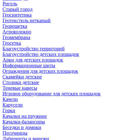
Ригель
Старый город
Геосинтетика
Геотекстиль нетканый
Георешетка
Агроволокно
Геомембрана
Геосетка
Благоустройство территорий
Благоустройство детских площадок
Арки для детских площадок
Информационные щиты
Ограждения для детских площадок
Скамейки детские
Столики детские
Теневые навесы
Игровое оборудование для детских площадок
Качели
Карусели
Горки
Качалки на пружине
Качалки-балансиры
Беседки и домики
Песочницы
Лабиринты и манежи