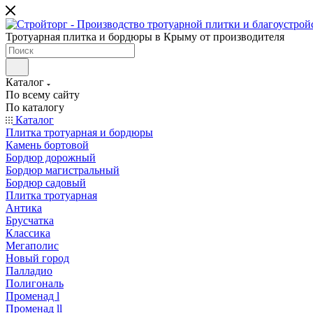
Тротуарная плитка и бордюры в Крыму от производителя
Каталог
По всему сайту
По каталогу
Каталог
Плитка тротуарная и бордюры
Камень бортовой
Бордюр дорожный
Бордюр магистральный
Бордюр садовый
Плитка тротуарная
Антика
Брусчатка
Классика
Мегаполис
Новый город
Палладио
Полигональ
Променад l
Променад ll