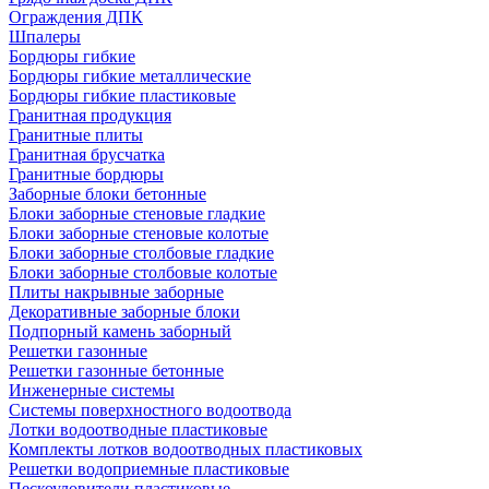
Ограждения ДПК
Шпалеры
Бордюры гибкие
Бордюры гибкие металлические
Бордюры гибкие пластиковые
Гранитная продукция
Гранитные плиты
Гранитная брусчатка
Гранитные бордюры
Заборные блоки бетонные
Блоки заборные стеновые гладкие
Блоки заборные стеновые колотые
Блоки заборные столбовые гладкие
Блоки заборные столбовые колотые
Плиты накрывные заборные
Декоративные заборные блоки
Подпорный камень заборный
Решетки газонные
Решетки газонные бетонные
Инженерные системы
Системы поверхностного водоотвода
Лотки водоотводные пластиковые
Комплекты лотков водоотводных пластиковых
Решетки водоприемные пластиковые
Пескоуловители пластиковые