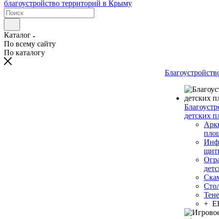
Каталог
По всему сайту
По каталогу
Благоустройств
Благоустр
детских п
Арки
пло
Инф
щит
Огр
дет
Ска
Сто
Тен
+ 