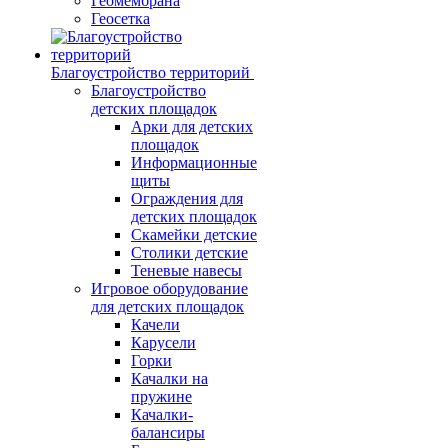
Геомембрана
Геосетка
Благоустройство территорий
Благоустройство
детских площадок
Арки для детских
площадок
Информационные
щиты
Ограждения для
детских площадок
Скамейки детские
Столики детские
Теневые навесы
Игровое оборудование
для детских площадок
Качели
Карусели
Горки
Качалки на
пружине
Качалки-
балансиры