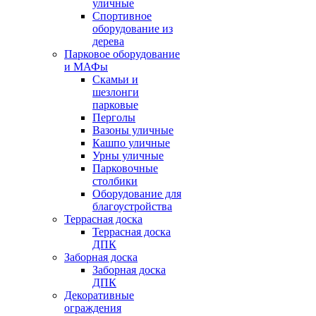
уличные
Спортивное
оборудование из
дерева
Парковое оборудование
и МАФы
Скамьи и
шезлонги
парковые
Перголы
Вазоны уличные
Кашпо уличные
Урны уличные
Парковочные
столбики
Оборудование для
благоустройства
Террасная доска
Террасная доска
ДПК
Заборная доска
Заборная доска
ДПК
Декоративные
ограждения