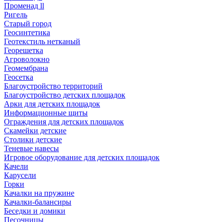
Променад ll
Ригель
Старый город
Геосинтетика
Геотекстиль нетканый
Георешетка
Агроволокно
Геомембрана
Геосетка
Благоустройство территорий
Благоустройство детских площадок
Арки для детских площадок
Информационные щиты
Ограждения для детских площадок
Скамейки детские
Столики детские
Теневые навесы
Игровое оборудование для детских площадок
Качели
Карусели
Горки
Качалки на пружине
Качалки-балансиры
Беседки и домики
Песочницы