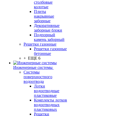
столбовые
колотые
Плиты
накрывные
заборные
Декоративные
заборные блоки
Подпорный
камень заборный
Решетки газонные
Решетки газонные
бетонные
+ ЕЩЕ 6
Инженерные системы
Системы
поверхностного
водоотвода
Лотки
водоотводные
пластиковые
Комплекты лотков
водоотводных
пластиковых
Решетки