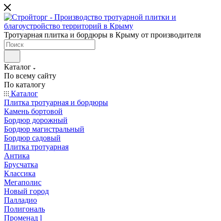
Тротуарная плитка и бордюры в Крыму от производителя
Каталог
По всему сайту
По каталогу
Каталог
Плитка тротуарная и бордюры
Камень бортовой
Бордюр дорожный
Бордюр магистральный
Бордюр садовый
Плитка тротуарная
Антика
Брусчатка
Классика
Мегаполис
Новый город
Палладио
Полигональ
Променад l