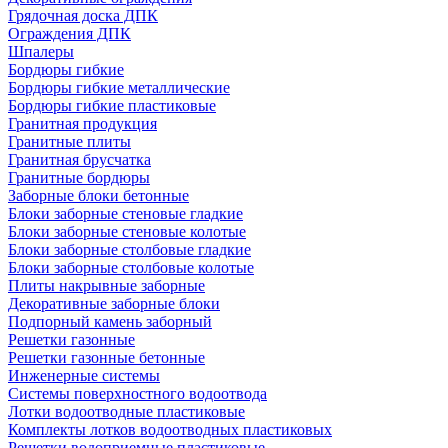
Грядочная доска ДПК
Ограждения ДПК
Шпалеры
Бордюры гибкие
Бордюры гибкие металлические
Бордюры гибкие пластиковые
Гранитная продукция
Гранитные плиты
Гранитная брусчатка
Гранитные бордюры
Заборные блоки бетонные
Блоки заборные стеновые гладкие
Блоки заборные стеновые колотые
Блоки заборные столбовые гладкие
Блоки заборные столбовые колотые
Плиты накрывные заборные
Декоративные заборные блоки
Подпорный камень заборный
Решетки газонные
Решетки газонные бетонные
Инженерные системы
Системы поверхностного водоотвода
Лотки водоотводные пластиковые
Комплекты лотков водоотводных пластиковых
Решетки водоприемные пластиковые