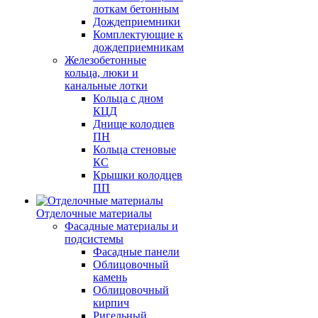
лоткам бетонным
Дождеприемники
Комплектующие к
дождеприемникам
Железобетонные
кольца, люки и
канальные лотки
Кольца с дном
КЦД
Днище колодцев
ПН
Кольца стеновые
КС
Крышки колодцев
ПП
Отделочные материалы
Фасадные материалы и
подсистемы
Фасадные панели
Облицовочный
камень
Облицовочный
кирпич
Ригельный