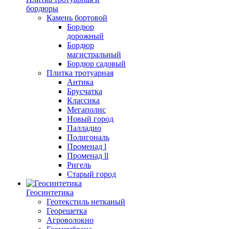
бордюры
Камень бортовой
Бордюр
дорожный
Бордюр
магистральный
Бордюр садовый
Плитка тротуарная
Антика
Брусчатка
Классика
Мегаполис
Новый город
Палладио
Полигональ
Променад l
Променад ll
Ригель
Старый город
Геосинтетика
Геотекстиль нетканый
Георешетка
Агроволокно