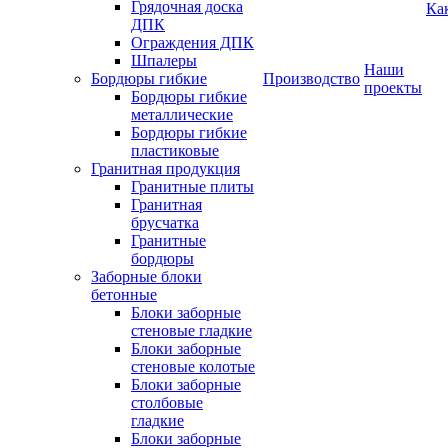
Грядочная доска
Ка
ДПК
Ограждения ДПК
Шпалеры
Наши
Бордюры гибкие
Производство
проекты
Бордюры гибкие
металлические
Бордюры гибкие
пластиковые
Гранитная продукция
Гранитные плиты
Гранитная
брусчатка
Гранитные
бордюры
Заборные блоки
бетонные
Блоки заборные
стеновые гладкие
Блоки заборные
стеновые колотые
Блоки заборные
столбовые
гладкие
Блоки заборные