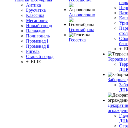
пар
Антика
Пер
Брусчатка
Ваз
Агроволокно
Классика
Каш
Мегаполис
Урн
Новый город
Пар
Геомембрана
Палладио
сто
Полигональ
Обо
Геосетка
Променад l
благ
Променад ll
+ 
Ригель
Старый город
Террасная
+ ЕЩЕ
Терр
ДП
Заборная 
Забо
ДП
Декорати
огражден
Гряд
ДП
Огр