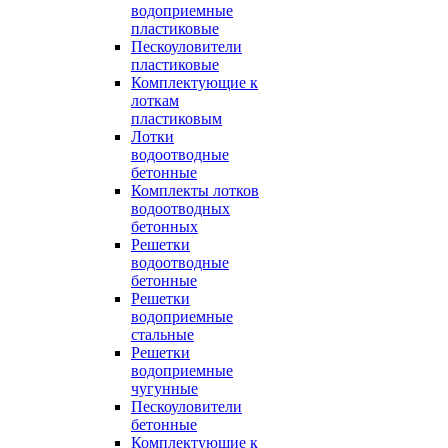
водоприемные
пластиковые
Пескоуловители
пластиковые
Комплектующие к
лоткам
пластиковым
Лотки
водоотводные
бетонные
Комплекты лотков
водоотводных
бетонных
Решетки
водоотводные
бетонные
Решетки
водоприемные
стальные
Решетки
водоприемные
чугунные
Пескоуловители
бетонные
Комплектующие к