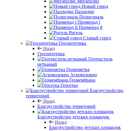
Мегаполис
Новый город
Палладио
Полигональ
Променад l
Променад ll
Ригель
Старый город
Геосинтетика
Назад
Геосинтетика
Геотекстиль
нетканый
Георешетка
Агроволокно
Геомембрана
Геосетка
Благоустройство
территорий
Назад
Благоустройство территорий
Благоустройство детских площадок
Назад
Благоустройство детских площадок