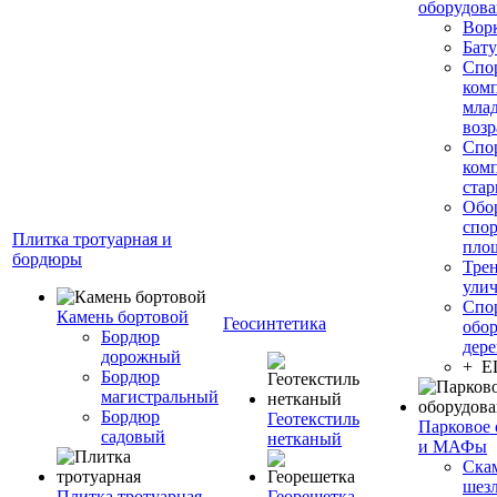
оборудов
Вор
Бату
Спо
ком
мла
возр
Спо
ком
стар
Обо
спо
Плитка тротуарная и
пло
бордюры
Тре
ули
Спо
Камень бортовой
Геосинтетика
обор
Бордюр
дере
дорожный
+ 
Бордюр
магистральный
Бордюр
Геотекстиль
Парковое 
садовый
нетканый
и МАФы
Ска
шез
Плитка тротуарная
Георешетка