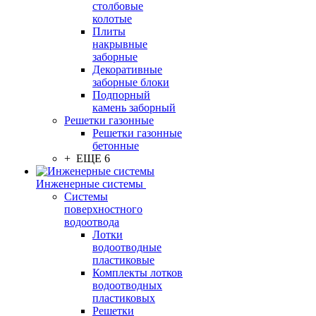
столбовые
колотые
Плиты
накрывные
заборные
Декоративные
заборные блоки
Подпорный
камень заборный
Решетки газонные
Решетки газонные
бетонные
+ ЕЩЕ 6
Инженерные системы
Системы
поверхностного
водоотвода
Лотки
водоотводные
пластиковые
Комплекты лотков
водоотводных
пластиковых
Решетки