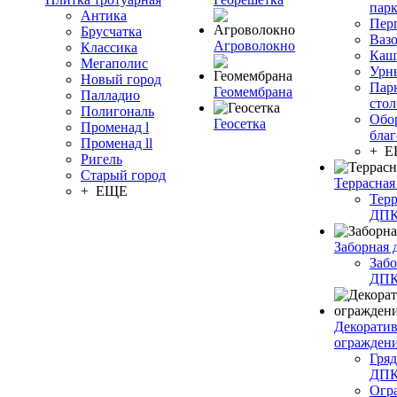
пар
Антика
Пер
Брусчатка
Ваз
Агроволокно
Классика
Каш
Мегаполис
Урн
Новый город
Пар
Геомембрана
Палладио
сто
Полигональ
Обо
Геосетка
Променад l
благ
Променад ll
+ 
Ригель
Старый город
Террасная
+ ЕЩЕ
Терр
ДП
Заборная 
Забо
ДП
Декорати
огражден
Гряд
ДП
Огр