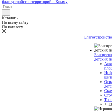
Каталог
По всему сайту
По каталогу
Благоустройств
Благоустр
детских п
Арки
пло
Инф
щит
Огр
дет
Ска
Сто
Тен
+ 