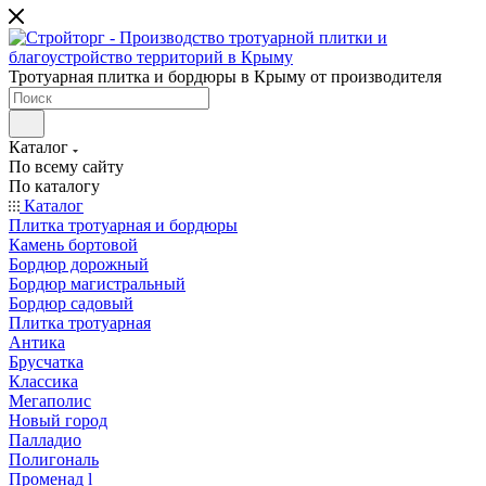
Тротуарная плитка и бордюры в Крыму от производителя
Каталог
По всему сайту
По каталогу
Каталог
Плитка тротуарная и бордюры
Камень бортовой
Бордюр дорожный
Бордюр магистральный
Бордюр садовый
Плитка тротуарная
Антика
Брусчатка
Классика
Мегаполис
Новый город
Палладио
Полигональ
Променад l