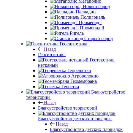
Мегаполис
Новый город
Палладио
Полигональ
Променад l
Променад ll
Ригель
Старый город
Геосинтетика
Назад
Геосинтетика
Геотекстиль
нетканый
Георешетка
Агроволокно
Геомембрана
Геосетка
Благоустройство
территорий
Назад
Благоустройство территорий
Благоустройство детских площадок
Назад
Благоустройство детских площадок