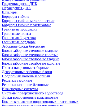
Грядочная доска ДПК
Ограждения ДПК
Шпалеры
Бордюры гибкие
Бордюры гибкие металлические
Бордюры гибкие пластиковые
Гранитная продукция
Гранитные плиты
Гранитная брусчатка
Гранитные бордюры
Заборные блоки бетонные
Блоки заборные стеновые гладкие
Блоки заборные стеновые колотые
Блоки заборные столбовые гладкие
Блоки заборные столбовые колотые
Плиты накрывные заборные
Декоративные заборные блоки
Подпорный камень заборный
Решетки газонные
Решетки газонные бетонные
Инженерные системы
Системы поверхностного водоотвода
Лотки водоотводные пластиковые
Комплекты лотков водоотводных пластиковых
Решетки водоприемные пластиковые