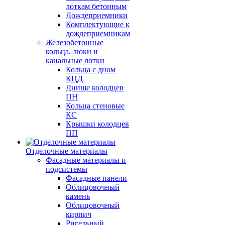
лоткам бетонным
Дождеприемники
Комплектующие к
дождеприемникам
Железобетонные
кольца, люки и
канальные лотки
Кольца с дном
КЦД
Днище колодцев
ПН
Кольца стеновые
КС
Крышки колодцев
ПП
Отделочные материалы
Фасадные материалы и
подсистемы
Фасадные панели
Облицовочный
камень
Облицовочный
кирпич
Ригельный