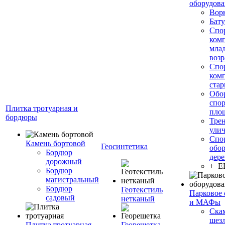
оборудов
Вор
Бату
Спо
ком
мла
возр
Спо
ком
стар
Обо
спо
Плитка тротуарная и
пло
бордюры
Тре
ули
Спо
Камень бортовой
Геосинтетика
обор
Бордюр
дере
дорожный
+ 
Бордюр
магистральный
Бордюр
Геотекстиль
Парковое 
садовый
нетканый
и МАФы
Ска
шез
Плитка тротуарная
Георешетка