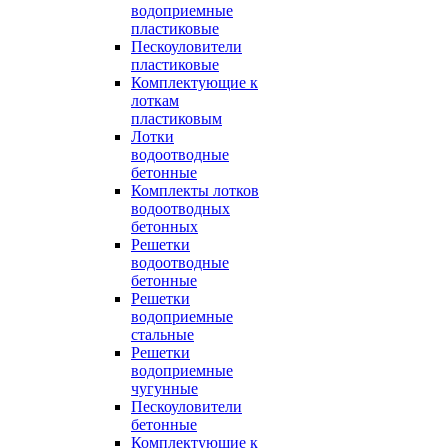
водоприемные
пластиковые
Пескоуловители
пластиковые
Комплектующие к
лоткам
пластиковым
Лотки
водоотводные
бетонные
Комплекты лотков
водоотводных
бетонных
Решетки
водоотводные
бетонные
Решетки
водоприемные
стальные
Решетки
водоприемные
чугунные
Пескоуловители
бетонные
Комплектующие к