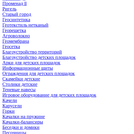
Променад ll
Ригель
Старый город
Геосинтетика
Геотекстиль нетканый
Георешетка
Агроволокно
Геомембрана
Геосетка
Благоустройство территорий
Благоустройство детских площадок
Арки для детских площадок
Информационные щиты
Ограждения для детских площадок
Скамейки детские
Столики детские
Теневые навесы
Игровое оборудование для детских площадок
Качели
Карусели
Горки
Качалки на пружине
Качалки-балансиры
Беседки и домики
Песочницы