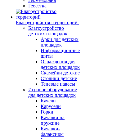
Геомембрана
Геосетка
Благоустройство территорий
Благоустройство
детских площадок
Арки для детских
площадок
Информационные
щиты
Ограждения для
детских площадок
Скамейки детские
Столики детские
Теневые навесы
Игровое оборудование
для детских площадок
Качели
Карусели
Горки
Качалки на
пружине
Качалки-
балансиры