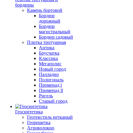
бордюры
Камень бортовой
Бордюр
дорожный
Бордюр
магистральный
Бордюр садовый
Плитка тротуарная
Антика
Брусчатка
Классика
Мегаполис
Новый город
Палладио
Полигональ
Променад l
Променад ll
Ригель
Старый город
Геосинтетика
Геотекстиль нетканый
Георешетка
Агроволокно