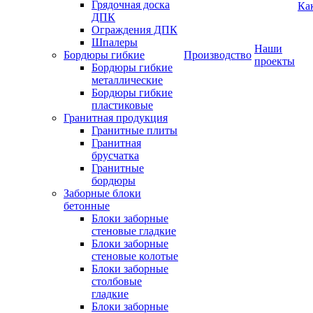
Грядочная доска
Ка
ДПК
Ограждения ДПК
Шпалеры
Наши
Бордюры гибкие
Производство
проекты
Бордюры гибкие
металлические
Бордюры гибкие
пластиковые
Гранитная продукция
Гранитные плиты
Гранитная
брусчатка
Гранитные
бордюры
Заборные блоки
бетонные
Блоки заборные
стеновые гладкие
Блоки заборные
стеновые колотые
Блоки заборные
столбовые
гладкие
Блоки заборные