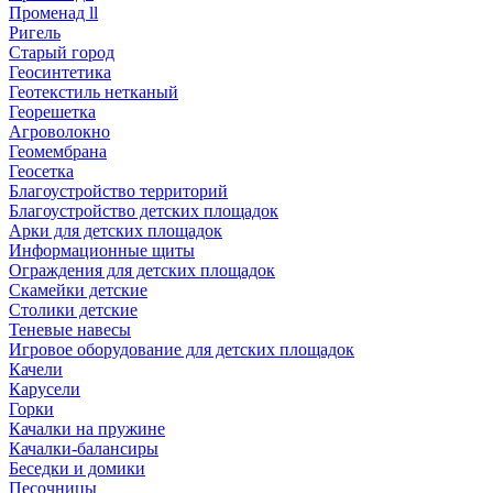
Променад ll
Ригель
Старый город
Геосинтетика
Геотекстиль нетканый
Георешетка
Агроволокно
Геомембрана
Геосетка
Благоустройство территорий
Благоустройство детских площадок
Арки для детских площадок
Информационные щиты
Ограждения для детских площадок
Скамейки детские
Столики детские
Теневые навесы
Игровое оборудование для детских площадок
Качели
Карусели
Горки
Качалки на пружине
Качалки-балансиры
Беседки и домики
Песочницы