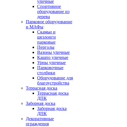
уличные
Спортивное
оборудование из
дерева
Парковое оборудование
и МАФы
Скамьи и
шезлонги
парковые
Перголы
Вазоны уличные
Кашпо уличные
Урны уличные
Парковочные
столбики
Оборудование для
благоустройства
Террасная доска
Террасная доска
ДПК
Заборная доска
Заборная доска
ДПК
Декоративные
ограждения