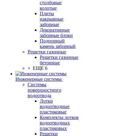
столбовые
колотые
Плиты
накрывные
заборные
Декоративные
заборные блоки
Подпорный
камень заборный
Решетки газонные
Решетки газонные
бетонные
+ ЕЩЕ 6
Инженерные системы
Системы
поверхностного
водоотвода
Лотки
водоотводные
пластиковые
Комплекты лотков
водоотводных
пластиковых
Решетки