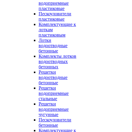
водоприемные
пластиковые
Пескоуловители
пластиковые
Комплектующие к
лоткам
пластиковым
Лотки
водоотводные
бетонные
Комплекты лотков
водоотводных
бетонных
Решетки
водоотводные
бетонные
Решетки
водоприемные
стальные
Решетки
водоприемные
чугунные
Пескоуловители
бетонные
Комплектующие к