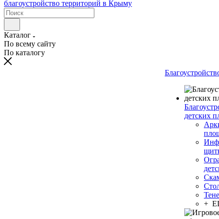
Каталог
По всему сайту
По каталогу
Благоустройств
Благоустр
детских п
Арки
пло
Инф
щит
Огр
дет
Ска
Сто
Тен
+ 