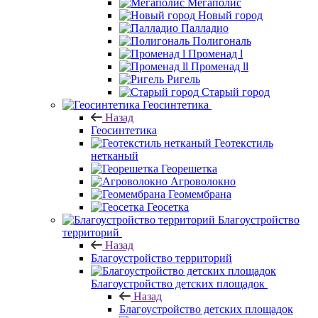
Мегаполис
Новый город
Палладио
Полигональ
Променад l
Променад ll
Ригель
Старый город
Геосинтетика
Назад
Геосинтетика
Геотекстиль
нетканый
Георешетка
Агроволокно
Геомембрана
Геосетка
Благоустройство
территорий
Назад
Благоустройство территорий
Благоустройство детских площадок
Назад
Благоустройство детских площадок