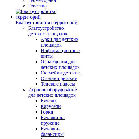
Геомембрана
Геосетка
Благоустройство территорий
Благоустройство
детских площадок
Арки для детских
площадок
Информационные
щиты
Ограждения для
детских площадок
Скамейки детские
Столики детские
Теневые навесы
Игровое оборудование
для детских площадок
Качели
Карусели
Горки
Качалки на
пружине
Качалки-
балансиры