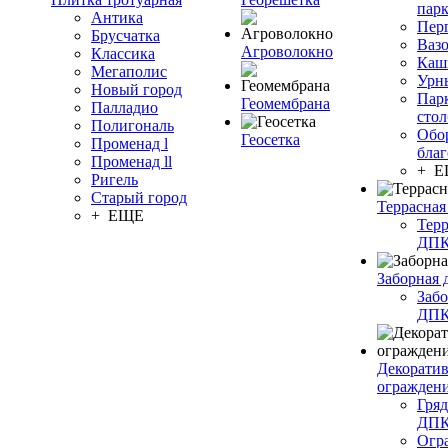
пар
Антика
Пер
Брусчатка
Ваз
Агроволокно
Классика
Каш
Мегаполис
Урн
Новый город
Пар
Геомембрана
Палладио
сто
Полигональ
Обо
Геосетка
Променад l
благ
Променад ll
+ 
Ригель
Старый город
Террасная
+ ЕЩЕ
Терр
ДП
Заборная 
Забо
ДП
Декорати
огражден
Гряд
ДП
Огр