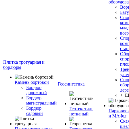
оборудов
Вор
Бату
Спо
ком
мла
возр
Спо
ком
стар
Обо
спо
Плитка тротуарная и
пло
бордюры
Тре
ули
Спо
Камень бортовой
Геосинтетика
обор
Бордюр
дере
дорожный
+ 
Бордюр
магистральный
Бордюр
Геотекстиль
Парковое 
садовый
нетканый
и МАФы
Ска
шез
Плитка тротуарная
Георешетка