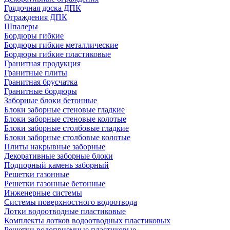
Грядочная доска ДПК
Ограждения ДПК
Шпалеры
Бордюры гибкие
Бордюры гибкие металлические
Бордюры гибкие пластиковые
Гранитная продукция
Гранитные плиты
Гранитная брусчатка
Гранитные бордюры
Заборные блоки бетонные
Блоки заборные стеновые гладкие
Блоки заборные стеновые колотые
Блоки заборные столбовые гладкие
Блоки заборные столбовые колотые
Плиты накрывные заборные
Декоративные заборные блоки
Подпорный камень заборный
Решетки газонные
Решетки газонные бетонные
Инженерные системы
Системы поверхностного водоотвода
Лотки водоотводные пластиковые
Комплекты лотков водоотводных пластиковых
Решетки водоприемные пластиковые