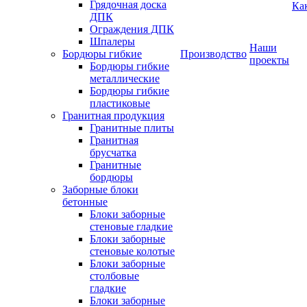
Грядочная доска
Ка
ДПК
Ограждения ДПК
Шпалеры
Наши
Бордюры гибкие
Производство
проекты
Бордюры гибкие
металлические
Бордюры гибкие
пластиковые
Гранитная продукция
Гранитные плиты
Гранитная
брусчатка
Гранитные
бордюры
Заборные блоки
бетонные
Блоки заборные
стеновые гладкие
Блоки заборные
стеновые колотые
Блоки заборные
столбовые
гладкие
Блоки заборные