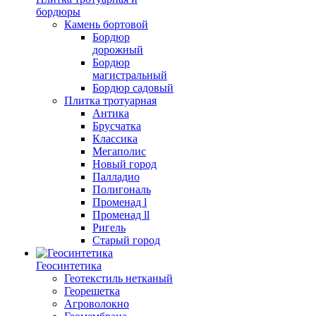
бордюры
Камень бортовой
Бордюр
дорожный
Бордюр
магистральный
Бордюр садовый
Плитка тротуарная
Антика
Брусчатка
Классика
Мегаполис
Новый город
Палладио
Полигональ
Променад l
Променад ll
Ригель
Старый город
Геосинтетика
Геотекстиль нетканый
Георешетка
Агроволокно