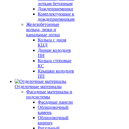
лоткам бетонным
Дождеприемники
Комплектующие к
дождеприемникам
Железобетонные
кольца, люки и
канальные лотки
Кольца с дном
КЦД
Днище колодцев
ПН
Кольца стеновые
КС
Крышки колодцев
ПП
Отделочные материалы
Фасадные материалы и
подсистемы
Фасадные панели
Облицовочный
камень
Облицовочный
кирпич
Ригельный