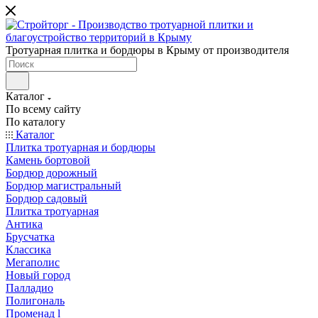
Тротуарная плитка и бордюры в Крыму от производителя
Каталог
По всему сайту
По каталогу
Каталог
Плитка тротуарная и бордюры
Камень бортовой
Бордюр дорожный
Бордюр магистральный
Бордюр садовый
Плитка тротуарная
Антика
Брусчатка
Классика
Мегаполис
Новый город
Палладио
Полигональ
Променад l