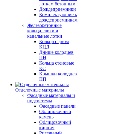
лоткам бетонным
Дождеприемники
Комплектующие к
дождеприемникам
Железобетонные
кольца, люки и
канальные лотки
Кольца с дном
КЦД
Днище колодцев
ПН
Кольца стеновые
КС
Крышки колодцев
ПП
Отделочные материалы
Фасадные материалы и
подсистемы
Фасадные панели
Облицовочный
камень
Облицовочный
кирпич
Ригельный