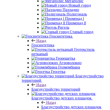
Мегаполис
Новый город
Палладио
Полигональ
Променад l
Променад ll
Ригель
Старый город
Геосинтетика
Назад
Геосинтетика
Геотекстиль
нетканый
Георешетка
Агроволокно
Геомембрана
Геосетка
Благоустройство
территорий
Назад
Благоустройство территорий
Благоустройство детских площадок
Назад
Благоустройство детских площадок