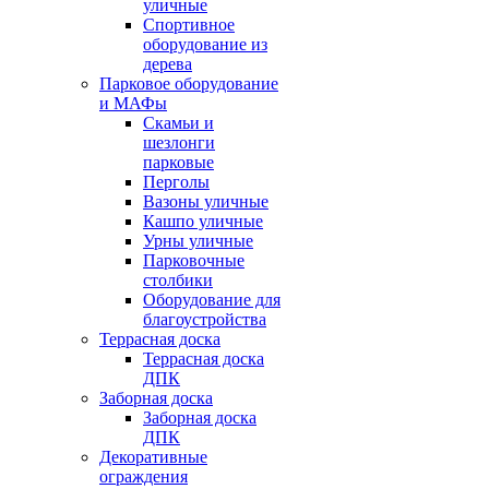
уличные
Спортивное
оборудование из
дерева
Парковое оборудование
и МАФы
Скамьи и
шезлонги
парковые
Перголы
Вазоны уличные
Кашпо уличные
Урны уличные
Парковочные
столбики
Оборудование для
благоустройства
Террасная доска
Террасная доска
ДПК
Заборная доска
Заборная доска
ДПК
Декоративные
ограждения