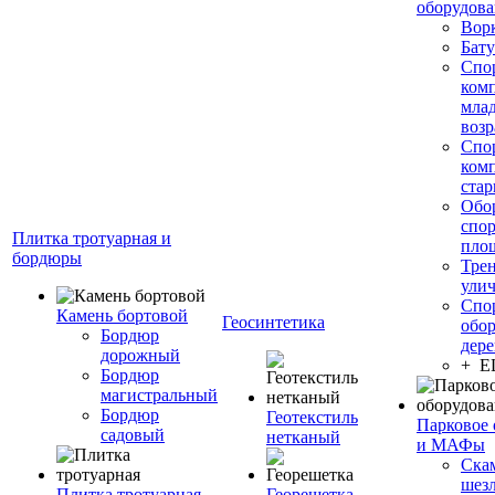
оборудов
Вор
Бату
Спо
ком
мла
возр
Спо
ком
стар
Обо
спо
Плитка тротуарная и
пло
бордюры
Тре
ули
Спо
Камень бортовой
Геосинтетика
обор
Бордюр
дере
дорожный
+ 
Бордюр
магистральный
Бордюр
Геотекстиль
Парковое 
садовый
нетканый
и МАФы
Ска
шез
Плитка тротуарная
Георешетка