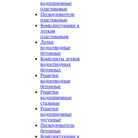
водоприемные
пластиковые
Пескоуловители
пластиковые
Комплектующие к
лоткам
пластиковым
Лотки
водоотводные
бетонные
Комплекты лотков
водоотводных
бетонных
Решетки
водоотводные
бетонные
Решетки
водоприемные
стальные
Решетки
водоприемные
чугунные
Пескоуловители
бетонные
Комплектующие к