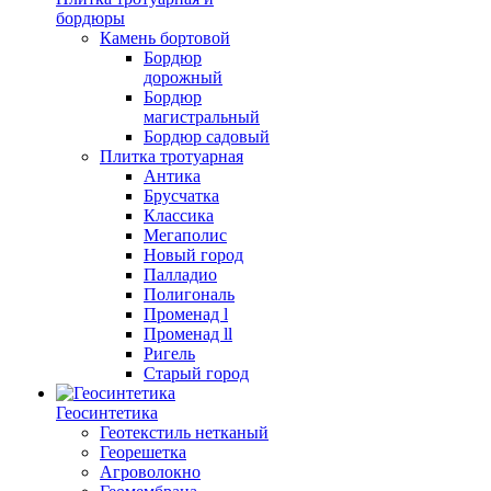
бордюры
Камень бортовой
Бордюр
дорожный
Бордюр
магистральный
Бордюр садовый
Плитка тротуарная
Антика
Брусчатка
Классика
Мегаполис
Новый город
Палладио
Полигональ
Променад l
Променад ll
Ригель
Старый город
Геосинтетика
Геотекстиль нетканый
Георешетка
Агроволокно