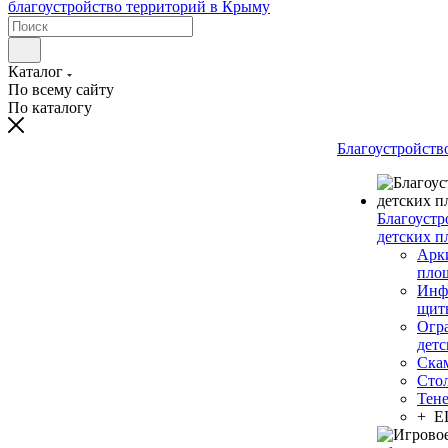
Каталог
По всему сайту
По каталогу
Благоустройств
Благоустр
детских п
Арки
пло
Инф
щит
Огр
дет
Ска
Сто
Тен
+ 