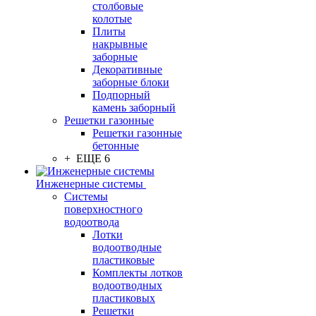
столбовые
колотые
Плиты
накрывные
заборные
Декоративные
заборные блоки
Подпорный
камень заборный
Решетки газонные
Решетки газонные
бетонные
+ ЕЩЕ 6
Инженерные системы
Системы
поверхностного
водоотвода
Лотки
водоотводные
пластиковые
Комплекты лотков
водоотводных
пластиковых
Решетки