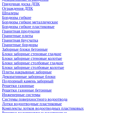
Грядочная доска ДПК
Ограждения ДПК
Шпалеры
Бордюры гибкие
Бордюры гибкие металлические
Бордюры гибкие пластиковые
Гранитная продукция
Гранитные плиты
Гранитная брусчатка
Гранитные бордюры
Заборные блоки бетонные
Блоки заборные стеновые гладкие
Блоки заборные стеновые колотые
Блоки заборные столбовые гладкие
Блоки заборные столбовые колотые
Плиты накрывные заборные
Декоративные заборные блоки
Подпорный камень заборный
Решетки газонные
Решетки газонные бетонные
Инженерные системы
Системы поверхностного водоотвода
Лотки водоотводные пластиковые
Комплекты лотков водоотводных пластиковых
Решетки водоприемные пластиковые