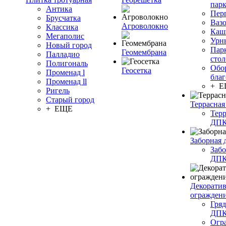
пар
Антика
Пер
Брусчатка
Ваз
Агроволокно
Классика
Каш
Мегаполис
Урн
Новый город
Пар
Геомембрана
Палладио
сто
Полигональ
Обо
Геосетка
Променад l
благ
Променад ll
+ 
Ригель
Старый город
Террасная
+ ЕЩЕ
Терр
ДП
Заборная 
Забо
ДП
Декорати
огражден
Гряд
ДП
Огр