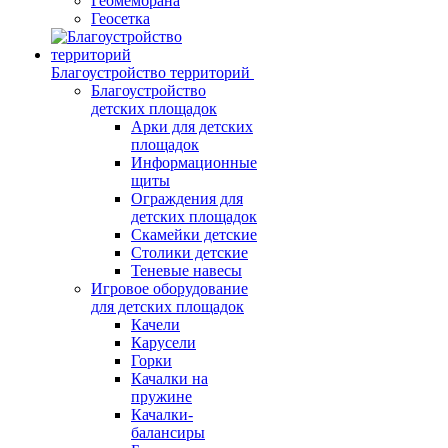
Геомембрана
Геосетка
Благоустройство территорий
Благоустройство
детских площадок
Арки для детских
площадок
Информационные
щиты
Ограждения для
детских площадок
Скамейки детские
Столики детские
Теневые навесы
Игровое оборудование
для детских площадок
Качели
Карусели
Горки
Качалки на
пружине
Качалки-
балансиры