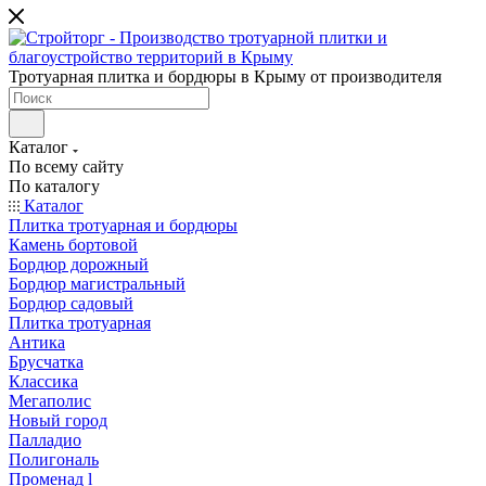
Тротуарная плитка и бордюры в Крыму от производителя
Каталог
По всему сайту
По каталогу
Каталог
Плитка тротуарная и бордюры
Камень бортовой
Бордюр дорожный
Бордюр магистральный
Бордюр садовый
Плитка тротуарная
Антика
Брусчатка
Классика
Мегаполис
Новый город
Палладио
Полигональ
Променад l