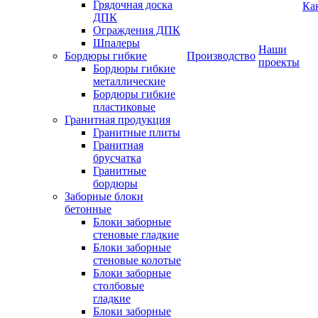
Грядочная доска
Ка
ДПК
Ограждения ДПК
Шпалеры
Наши
Бордюры гибкие
Производство
проекты
Бордюры гибкие
металлические
Бордюры гибкие
пластиковые
Гранитная продукция
Гранитные плиты
Гранитная
брусчатка
Гранитные
бордюры
Заборные блоки
бетонные
Блоки заборные
стеновые гладкие
Блоки заборные
стеновые колотые
Блоки заборные
столбовые
гладкие
Блоки заборные