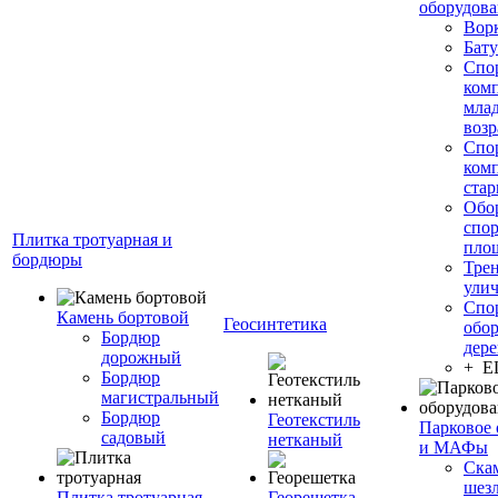
оборудов
Вор
Бату
Спо
ком
мла
возр
Спо
ком
стар
Обо
спо
Плитка тротуарная и
пло
бордюры
Тре
ули
Спо
Камень бортовой
Геосинтетика
обор
Бордюр
дере
дорожный
+ 
Бордюр
магистральный
Бордюр
Геотекстиль
Парковое 
садовый
нетканый
и МАФы
Ска
шез
Плитка тротуарная
Георешетка