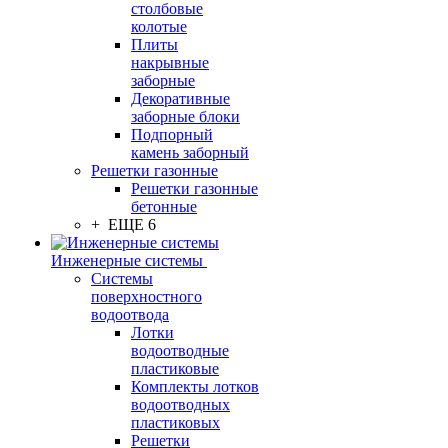
столбовые
колотые
Плиты
накрывные
заборные
Декоративные
заборные блоки
Подпорный
камень заборный
Решетки газонные
Решетки газонные
бетонные
+ ЕЩЕ 6
Инженерные системы
Системы
поверхностного
водоотвода
Лотки
водоотводные
пластиковые
Комплекты лотков
водоотводных
пластиковых
Решетки