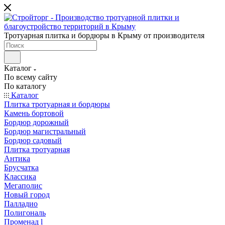
Тротуарная плитка и бордюры в Крыму от производителя
Каталог
По всему сайту
По каталогу
Каталог
Плитка тротуарная и бордюры
Камень бортовой
Бордюр дорожный
Бордюр магистральный
Бордюр садовый
Плитка тротуарная
Антика
Брусчатка
Классика
Мегаполис
Новый город
Палладио
Полигональ
Променад l