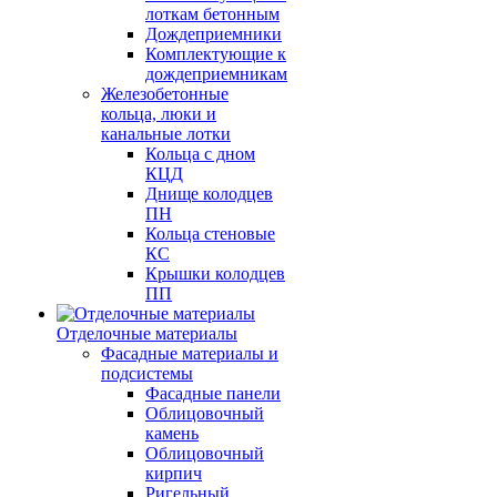
лоткам бетонным
Дождеприемники
Комплектующие к
дождеприемникам
Железобетонные
кольца, люки и
канальные лотки
Кольца с дном
КЦД
Днище колодцев
ПН
Кольца стеновые
КС
Крышки колодцев
ПП
Отделочные материалы
Фасадные материалы и
подсистемы
Фасадные панели
Облицовочный
камень
Облицовочный
кирпич
Ригельный