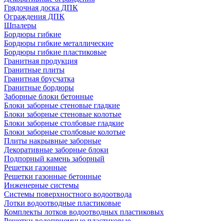
Грядочная доска ДПК
Ограждения ДПК
Шпалеры
Бордюры гибкие
Бордюры гибкие металлические
Бордюры гибкие пластиковые
Гранитная продукция
Гранитные плиты
Гранитная брусчатка
Гранитные бордюры
Заборные блоки бетонные
Блоки заборные стеновые гладкие
Блоки заборные стеновые колотые
Блоки заборные столбовые гладкие
Блоки заборные столбовые колотые
Плиты накрывные заборные
Декоративные заборные блоки
Подпорный камень заборный
Решетки газонные
Решетки газонные бетонные
Инженерные системы
Системы поверхностного водоотвода
Лотки водоотводные пластиковые
Комплекты лотков водоотводных пластиковых
Решетки водоприемные пластиковые