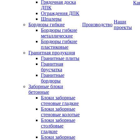
Грядочная доска
Ка
ДПК
Ограждения ДПК
Шпалеры
Наши
Бордюры гибкие
Производство
проекты
Бордюры гибкие
металлические
Бордюры гибкие
пластиковые
Гранитная продукция
Гранитные плиты
Гранитная
брусчатка
Гранитные
бордюры
Заборные блоки
бетонные
Блоки заборные
стеновые гладкие
Блоки заборные
стеновые колотые
Блоки заборные
столбовые
гладкие
Блоки заборные