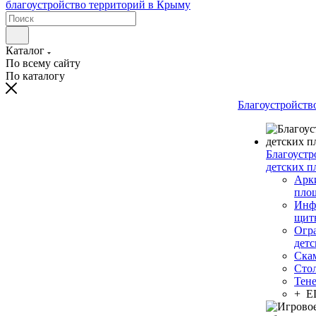
Каталог
По всему сайту
По каталогу
Благоустройств
Благоустр
детских п
Арки
пло
Инф
щит
Огр
дет
Ска
Сто
Тен
+ 