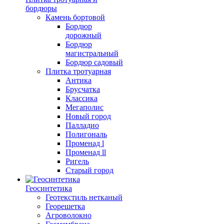
бордюры
Камень бортовой
Бордюр
дорожный
Бордюр
магистральный
Бордюр садовый
Плитка тротуарная
Антика
Брусчатка
Классика
Мегаполис
Новый город
Палладио
Полигональ
Променад l
Променад ll
Ригель
Старый город
Геосинтетика
Геотекстиль нетканый
Георешетка
Агроволокно