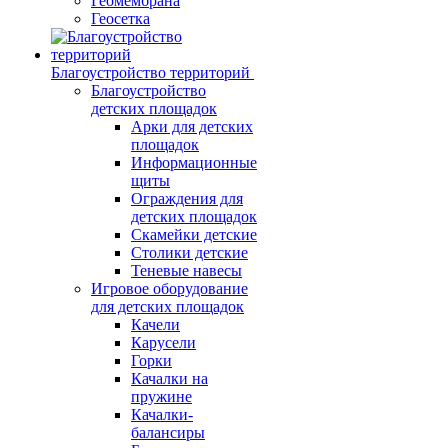
Геомембрана
Геосетка
Благоустройство территорий
Благоустройство
детских площадок
Арки для детских
площадок
Информационные
щиты
Ограждения для
детских площадок
Скамейки детские
Столики детские
Теневые навесы
Игровое оборудование
для детских площадок
Качели
Карусели
Горки
Качалки на
пружине
Качалки-
балансиры