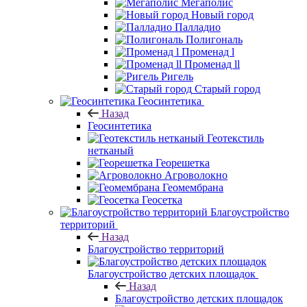
Мегаполис
Новый город
Палладио
Полигональ
Променад l
Променад ll
Ригель
Старый город
Геосинтетика
Назад
Геосинтетика
Геотекстиль
нетканый
Георешетка
Агроволокно
Геомембрана
Геосетка
Благоустройство
территорий
Назад
Благоустройство территорий
Благоустройство детских площадок
Назад
Благоустройство детских площадок