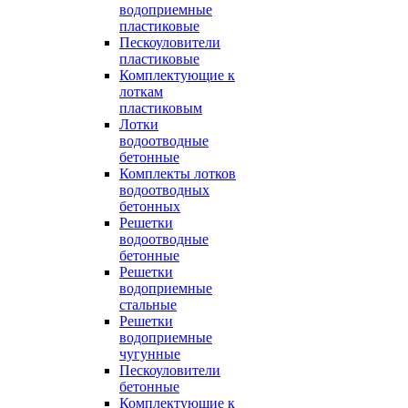
водоприемные
пластиковые
Пескоуловители
пластиковые
Комплектующие к
лоткам
пластиковым
Лотки
водоотводные
бетонные
Комплекты лотков
водоотводных
бетонных
Решетки
водоотводные
бетонные
Решетки
водоприемные
стальные
Решетки
водоприемные
чугунные
Пескоуловители
бетонные
Комплектующие к