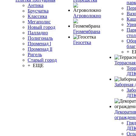
пар
Антика
Пер
Брусчатка
Ваз
Агроволокно
Классика
Каш
Мегаполис
Урн
Новый город
Пар
Геомембрана
Палладио
сто
Полигональ
Обо
Геосетка
Променад l
благ
Променад ll
+ 
Ригель
Старый город
Террасная
+ ЕЩЕ
Терр
ДП
Заборная 
Забо
ДП
Декорати
огражден
Гряд
ДП
Огр