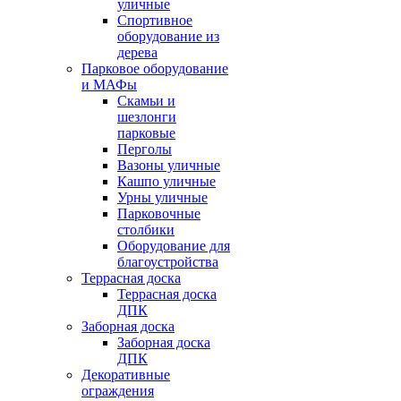
уличные
Спортивное
оборудование из
дерева
Парковое оборудование
и МАФы
Скамьи и
шезлонги
парковые
Перголы
Вазоны уличные
Кашпо уличные
Урны уличные
Парковочные
столбики
Оборудование для
благоустройства
Террасная доска
Террасная доска
ДПК
Заборная доска
Заборная доска
ДПК
Декоративные
ограждения