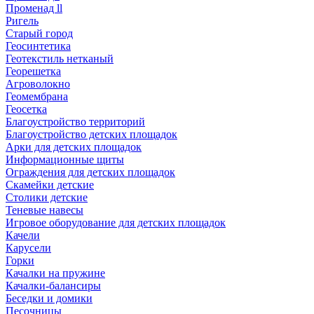
Променад ll
Ригель
Старый город
Геосинтетика
Геотекстиль нетканый
Георешетка
Агроволокно
Геомембрана
Геосетка
Благоустройство территорий
Благоустройство детских площадок
Арки для детских площадок
Информационные щиты
Ограждения для детских площадок
Скамейки детские
Столики детские
Теневые навесы
Игровое оборудование для детских площадок
Качели
Карусели
Горки
Качалки на пружине
Качалки-балансиры
Беседки и домики
Песочницы