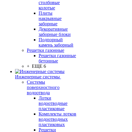
столбовые
колотые
Плиты
накрывные
заборные
Декоративные
заборные блоки
Подпорный
камень заборный
Решетки газонные
Решетки газонные
бетонные
+ ЕЩЕ 6
Инженерные системы
Системы
поверхностного
водоотвода
Лотки
водоотводные
пластиковые
Комплекты лотков
водоотводных
пластиковых
Решетки