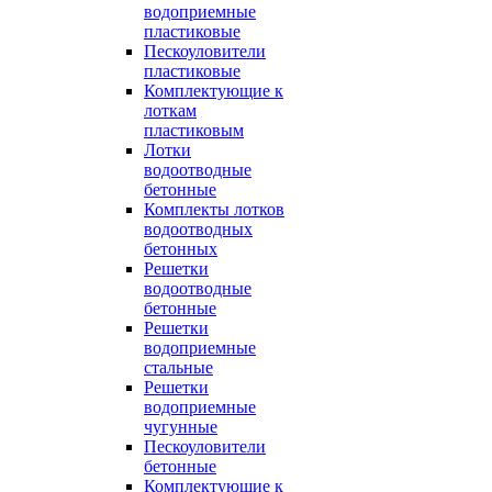
водоприемные
пластиковые
Пескоуловители
пластиковые
Комплектующие к
лоткам
пластиковым
Лотки
водоотводные
бетонные
Комплекты лотков
водоотводных
бетонных
Решетки
водоотводные
бетонные
Решетки
водоприемные
стальные
Решетки
водоприемные
чугунные
Пескоуловители
бетонные
Комплектующие к