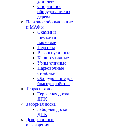
уличные
Спортивное
оборудование из
дерева
Парковое оборудование
и МАФы
Скамьи и
шезлонги
парковые
Перголы
Вазоны уличные
Кашпо уличные
Урны уличные
Парковочные
столбики
Оборудование для
благоустройства
Террасная доска
Террасная доска
ДПК
Заборная доска
Заборная доска
ДПК
Декоративные
ограждения