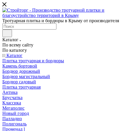
Тротуарная плитка и бордюры в Крыму от производителя
Каталог
По всему сайту
По каталогу
Каталог
Плитка тротуарная и бордюры
Камень бортовой
Бордюр дорожный
Бордюр магистральный
Бордюр садовый
Плитка тротуарная
Антика
Брусчатка
Классика
Мегаполис
Новый город
Палладио
Полигональ
Променад l