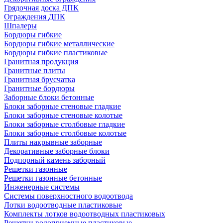
Грядочная доска ДПК
Ограждения ДПК
Шпалеры
Бордюры гибкие
Бордюры гибкие металлические
Бордюры гибкие пластиковые
Гранитная продукция
Гранитные плиты
Гранитная брусчатка
Гранитные бордюры
Заборные блоки бетонные
Блоки заборные стеновые гладкие
Блоки заборные стеновые колотые
Блоки заборные столбовые гладкие
Блоки заборные столбовые колотые
Плиты накрывные заборные
Декоративные заборные блоки
Подпорный камень заборный
Решетки газонные
Решетки газонные бетонные
Инженерные системы
Системы поверхностного водоотвода
Лотки водоотводные пластиковые
Комплекты лотков водоотводных пластиковых
Решетки водоприемные пластиковые