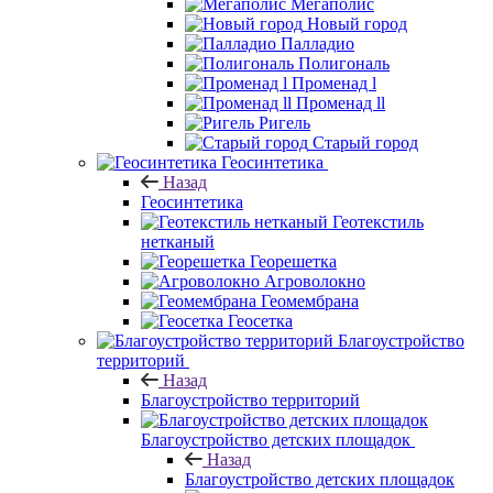
Мегаполис
Новый город
Палладио
Полигональ
Променад l
Променад ll
Ригель
Старый город
Геосинтетика
Назад
Геосинтетика
Геотекстиль
нетканый
Георешетка
Агроволокно
Геомембрана
Геосетка
Благоустройство
территорий
Назад
Благоустройство территорий
Благоустройство детских площадок
Назад
Благоустройство детских площадок