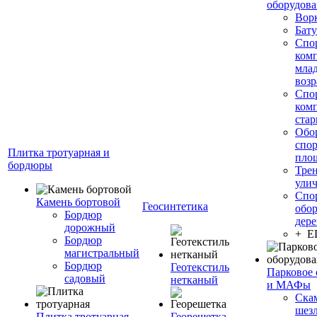
оборудов
Вор
Бату
Спо
ком
мла
возр
Спо
ком
стар
Обо
спо
Плитка тротуарная и
пло
бордюры
Тре
ули
Спо
Камень бортовой
Геосинтетика
обор
Бордюр
дере
дорожный
+ 
Бордюр
магистральный
Бордюр
Геотекстиль
Парковое 
садовый
нетканый
и МАФы
Ска
шез
Плитка тротуарная
Георешетка