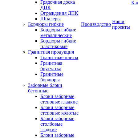
Грядочная доска
Ка
ДПК
Ограждения ДПК
Шпалеры
Наши
Бордюры гибкие
Производство
проекты
Бордюры гибкие
металлические
Бордюры гибкие
пластиковые
Гранитная продукция
Гранитные плиты
Гранитная
брусчатка
Гранитные
бордюры
Заборные блоки
бетонные
Блоки заборные
стеновые гладкие
Блоки заборные
стеновые колотые
Блоки заборные
столбовые
гладкие
Блоки заборные