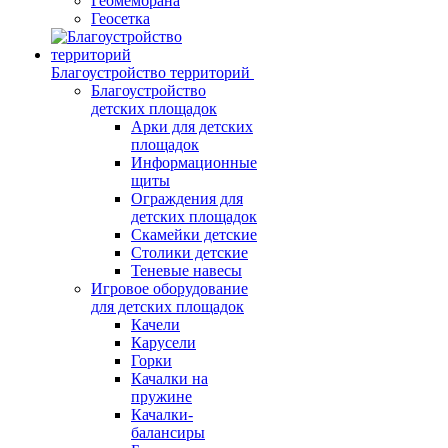
Геомембрана
Геосетка
Благоустройство территорий
Благоустройство
детских площадок
Арки для детских
площадок
Информационные
щиты
Ограждения для
детских площадок
Скамейки детские
Столики детские
Теневые навесы
Игровое оборудование
для детских площадок
Качели
Карусели
Горки
Качалки на
пружине
Качалки-
балансиры