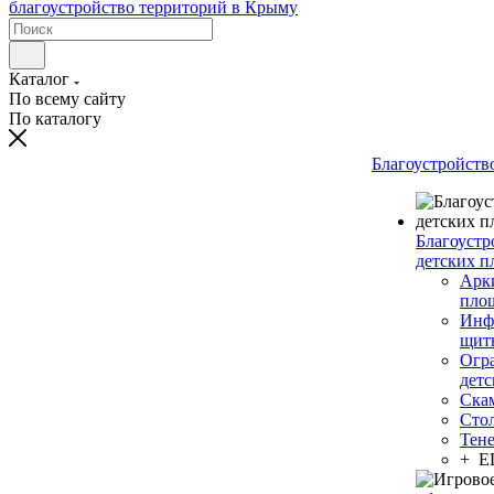
Каталог
По всему сайту
По каталогу
Благоустройств
Благоустр
детских п
Арки
пло
Инф
щит
Огр
дет
Ска
Сто
Тен
+ 