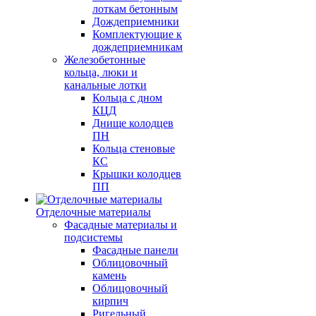
лоткам бетонным
Дождеприемники
Комплектующие к
дождеприемникам
Железобетонные
кольца, люки и
канальные лотки
Кольца с дном
КЦД
Днище колодцев
ПН
Кольца стеновые
КС
Крышки колодцев
ПП
Отделочные материалы
Фасадные материалы и
подсистемы
Фасадные панели
Облицовочный
камень
Облицовочный
кирпич
Ригельный