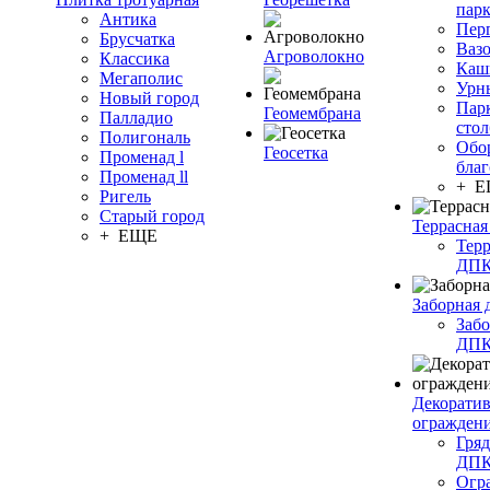
пар
Антика
Пер
Брусчатка
Ваз
Агроволокно
Классика
Каш
Мегаполис
Урн
Новый город
Пар
Геомембрана
Палладио
сто
Полигональ
Обо
Геосетка
Променад l
благ
Променад ll
+ 
Ригель
Старый город
Террасная
+ ЕЩЕ
Терр
ДП
Заборная 
Забо
ДП
Декорати
огражден
Гряд
ДП
Огр