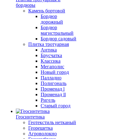
бордюры
Камень бортовой
Бордюр
дорожный
Бордюр
магистральный
Бордюр садовый
Плитка тротуарная
Антика
Брусчатка
Классика
Мегаполис
Новый город
Палладио
Полигональ
Променад l
Променад ll
Ригель
Старый город
Геосинтетика
Геотекстиль нетканый
Георешетка
Агроволокно