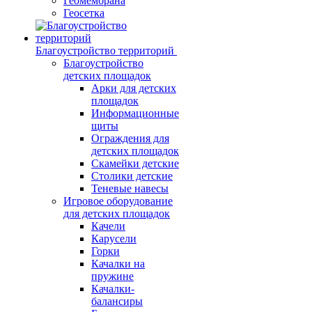
Геомембрана
Геосетка
Благоустройство территорий
Благоустройство
детских площадок
Арки для детских
площадок
Информационные
щиты
Ограждения для
детских площадок
Скамейки детские
Столики детские
Теневые навесы
Игровое оборудование
для детских площадок
Качели
Карусели
Горки
Качалки на
пружине
Качалки-
балансиры