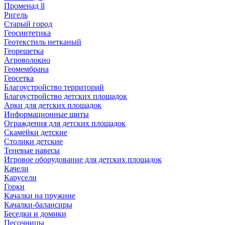
Променад ll
Ригель
Старый город
Геосинтетика
Геотекстиль нетканый
Георешетка
Агроволокно
Геомембрана
Геосетка
Благоустройство территорий
Благоустройство детских площадок
Арки для детских площадок
Информационные щиты
Ограждения для детских площадок
Скамейки детские
Столики детские
Теневые навесы
Игровое оборудование для детских площадок
Качели
Карусели
Горки
Качалки на пружине
Качалки-балансиры
Беседки и домики
Песочницы