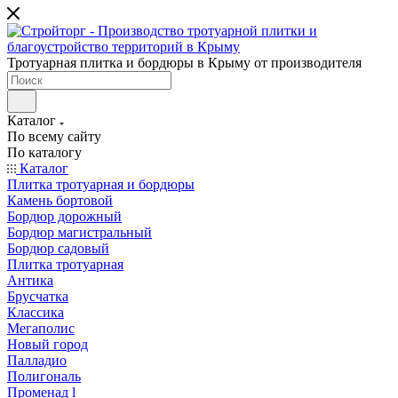
Тротуарная плитка и бордюры в Крыму от производителя
Каталог
По всему сайту
По каталогу
Каталог
Плитка тротуарная и бордюры
Камень бортовой
Бордюр дорожный
Бордюр магистральный
Бордюр садовый
Плитка тротуарная
Антика
Брусчатка
Классика
Мегаполис
Новый город
Палладио
Полигональ
Променад l