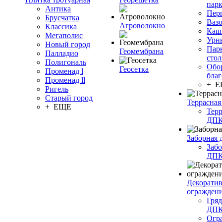
пар
Антика
Пер
Брусчатка
Ваз
Агроволокно
Классика
Каш
Мегаполис
Урн
Новый город
Пар
Геомембрана
Палладио
сто
Полигональ
Обо
Геосетка
Променад l
благ
Променад ll
+ 
Ригель
Старый город
Террасная
+ ЕЩЕ
Терр
ДП
Заборная 
Забо
ДП
Декорати
огражден
Гряд
ДП
Огр