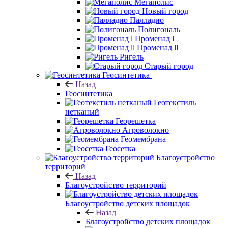
Мегаполис
Новый город
Палладио
Полигональ
Променад l
Променад ll
Ригель
Старый город
Геосинтетика
Назад
Геосинтетика
Геотекстиль
нетканый
Георешетка
Агроволокно
Геомембрана
Геосетка
Благоустройство
территорий
Назад
Благоустройство территорий
Благоустройство детских площадок
Назад
Благоустройство детских площадок