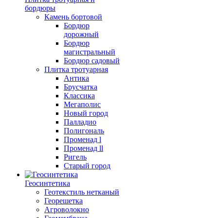
бордюры
Камень бортовой
Бордюр
дорожный
Бордюр
магистральный
Бордюр садовый
Плитка тротуарная
Антика
Брусчатка
Классика
Мегаполис
Новый город
Палладио
Полигональ
Променад l
Променад ll
Ригель
Старый город
Геосинтетика
Геотекстиль нетканый
Георешетка
Агроволокно