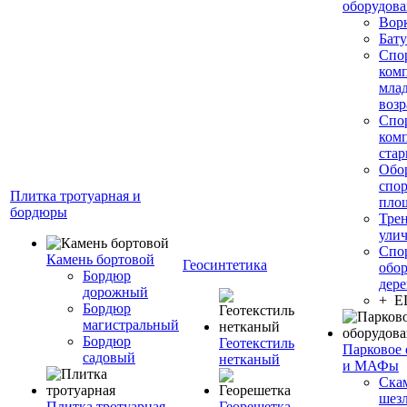
оборудов
Вор
Бату
Спо
ком
мла
возр
Спо
ком
стар
Обо
спо
Плитка тротуарная и
пло
бордюры
Тре
ули
Спо
Камень бортовой
Геосинтетика
обор
Бордюр
дере
дорожный
+ 
Бордюр
магистральный
Бордюр
Геотекстиль
Парковое 
садовый
нетканый
и МАФы
Ска
шез
Плитка тротуарная
Георешетка