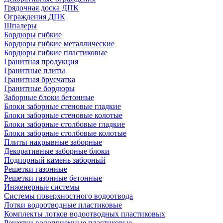
Грядочная доска ДПК
Ограждения ДПК
Шпалеры
Бордюры гибкие
Бордюры гибкие металлические
Бордюры гибкие пластиковые
Гранитная продукция
Гранитные плиты
Гранитная брусчатка
Гранитные бордюры
Заборные блоки бетонные
Блоки заборные стеновые гладкие
Блоки заборные стеновые колотые
Блоки заборные столбовые гладкие
Блоки заборные столбовые колотые
Плиты накрывные заборные
Декоративные заборные блоки
Подпорный камень заборный
Решетки газонные
Решетки газонные бетонные
Инженерные системы
Системы поверхностного водоотвода
Лотки водоотводные пластиковые
Комплекты лотков водоотводных пластиковых
Решетки водоприемные пластиковые