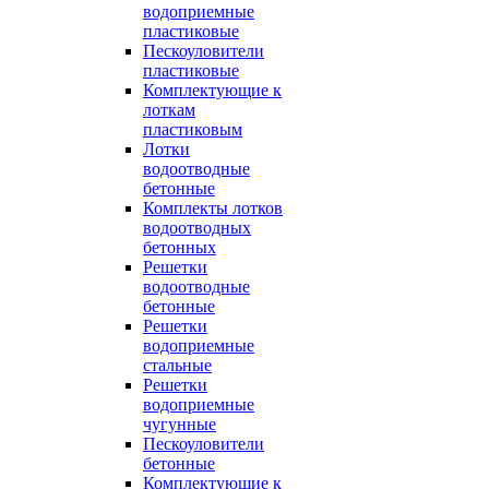
водоприемные
пластиковые
Пескоуловители
пластиковые
Комплектующие к
лоткам
пластиковым
Лотки
водоотводные
бетонные
Комплекты лотков
водоотводных
бетонных
Решетки
водоотводные
бетонные
Решетки
водоприемные
стальные
Решетки
водоприемные
чугунные
Пескоуловители
бетонные
Комплектующие к