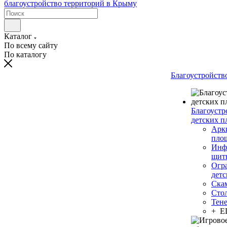
Каталог
По всему сайту
По каталогу
Благоустройств
Благоустр
детских п
Арки
пло
Инф
щит
Огр
дет
Ска
Сто
Тен
+ 