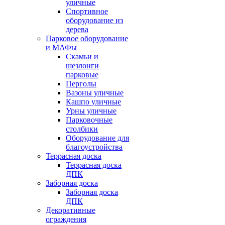
уличные
Спортивное
оборудование из
дерева
Парковое оборудование
и МАФы
Скамьи и
шезлонги
парковые
Перголы
Вазоны уличные
Кашпо уличные
Урны уличные
Парковочные
столбики
Оборудование для
благоустройства
Террасная доска
Террасная доска
ДПК
Заборная доска
Заборная доска
ДПК
Декоративные
ограждения