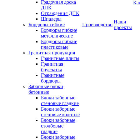
Грядочная доска
Ка
ДПК
Ограждения ДПК
Шпалеры
Наши
Бордюры гибкие
Производство
проекты
Бордюры гибкие
металлические
Бордюры гибкие
пластиковые
Гранитная продукция
Гранитные плиты
Гранитная
брусчатка
Гранитные
бордюры
Заборные блоки
бетонные
Блоки заборные
стеновые гладкие
Блоки заборные
стеновые колотые
Блоки заборные
столбовые
гладкие
Блоки заборные