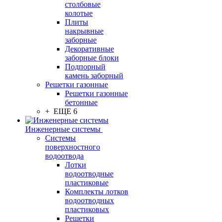
столбовые
колотые
Плиты
накрывные
заборные
Декоративные
заборные блоки
Подпорный
камень заборный
Решетки газонные
Решетки газонные
бетонные
+ ЕЩЕ 6
Инженерные системы
Системы
поверхностного
водоотвода
Лотки
водоотводные
пластиковые
Комплекты лотков
водоотводных
пластиковых
Решетки