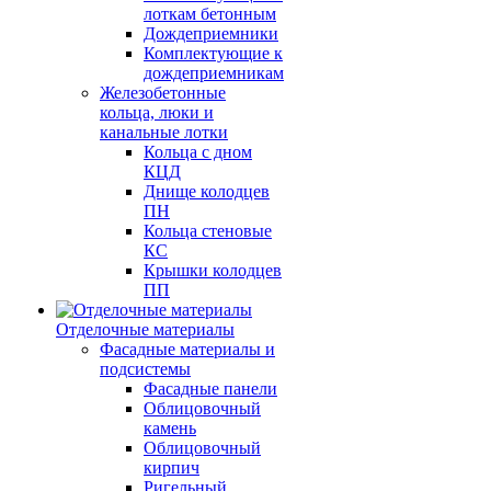
лоткам бетонным
Дождеприемники
Комплектующие к
дождеприемникам
Железобетонные
кольца, люки и
канальные лотки
Кольца с дном
КЦД
Днище колодцев
ПН
Кольца стеновые
КС
Крышки колодцев
ПП
Отделочные материалы
Фасадные материалы и
подсистемы
Фасадные панели
Облицовочный
камень
Облицовочный
кирпич
Ригельный