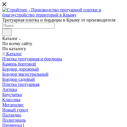
Тротуарная плитка и бордюры в Крыму от производителя
Каталог
По всему сайту
По каталогу
Каталог
Плитка тротуарная и бордюры
Камень бортовой
Бордюр дорожный
Бордюр магистральный
Бордюр садовый
Плитка тротуарная
Антика
Брусчатка
Классика
Мегаполис
Новый город
Палладио
Полигональ
Променад l