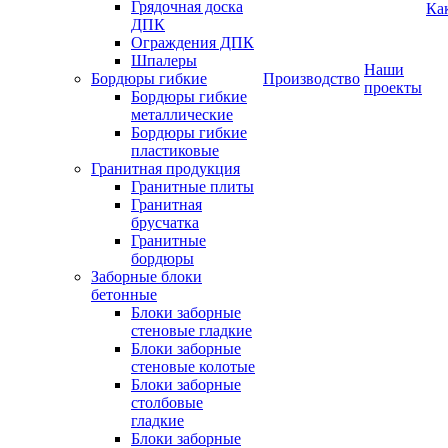
Грядочная доска
Ка
ДПК
Ограждения ДПК
Шпалеры
Наши
Бордюры гибкие
Производство
проекты
Бордюры гибкие
металлические
Бордюры гибкие
пластиковые
Гранитная продукция
Гранитные плиты
Гранитная
брусчатка
Гранитные
бордюры
Заборные блоки
бетонные
Блоки заборные
стеновые гладкие
Блоки заборные
стеновые колотые
Блоки заборные
столбовые
гладкие
Блоки заборные