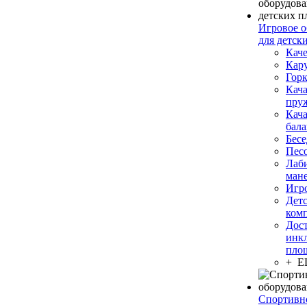
Игровое о
для детск
Кач
Кар
Гор
Кача
пру
Кача
бал
Бесе
Пес
Лаб
ман
Игр
Дет
ком
Дост
инк
пло
+ 
Спортивн