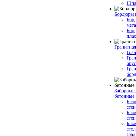
Шпа
Бордюры 
Бор
мет
Бор
пла
Гранитная
Гра
Гра
брус
Гра
бор
Заборные
бетонные
Бло
стен
Бло
стен
Бло
сто
глад