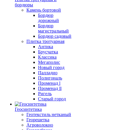
бордюры
Камень бортовой
Бордюр
дорожный
Бордюр
магистральный
Бордюр садовый
Плитка тротуарная
Антика
Брусчатка
Классика
Мегаполис
Новый город
Палладио
Полигональ
Променад l
Променад ll
Ригель
Старый город
Геосинтетика
Геотекстиль нетканый
Георешетка
Агроволокно