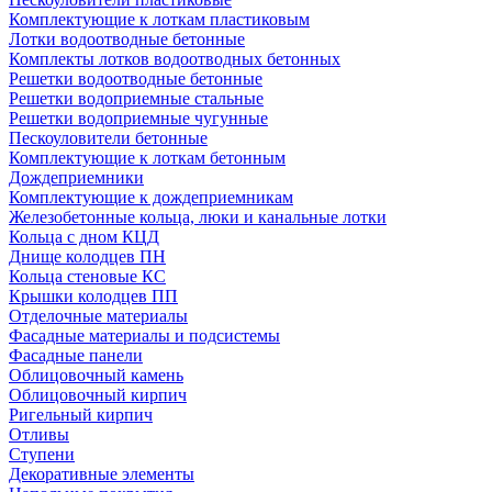
Комплектующие к лоткам пластиковым
Лотки водоотводные бетонные
Комплекты лотков водоотводных бетонных
Решетки водоотводные бетонные
Решетки водоприемные стальные
Решетки водоприемные чугунные
Пескоуловители бетонные
Комплектующие к лоткам бетонным
Дождеприемники
Комплектующие к дождеприемникам
Железобетонные кольца, люки и канальные лотки
Кольца с дном КЦД
Днище колодцев ПН
Кольца стеновые КС
Крышки колодцев ПП
Отделочные материалы
Фасадные материалы и подсистемы
Фасадные панели
Облицовочный камень
Облицовочный кирпич
Ригельный кирпич
Отливы
Ступени
Декоративные элементы