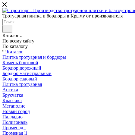
Тротуарная плитка и бордюры в Крыму от производителя
Каталог
По всему сайту
По каталогу
Каталог
Плитка тротуарная и бордюры
Камень бортовой
Бордюр дорожный
Бордюр магистральный
Бордюр садовый
Плитка тротуарная
Антика
Брусчатка
Классика
Мегаполис
Новый город
Палладио
Полигональ
Променад l
Променад ll