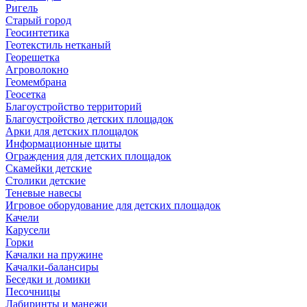
Ригель
Старый город
Геосинтетика
Геотекстиль нетканый
Георешетка
Агроволокно
Геомембрана
Геосетка
Благоустройство территорий
Благоустройство детских площадок
Арки для детских площадок
Информационные щиты
Ограждения для детских площадок
Скамейки детские
Столики детские
Теневые навесы
Игровое оборудование для детских площадок
Качели
Карусели
Горки
Качалки на пружине
Качалки-балансиры
Беседки и домики
Песочницы
Лабиринты и манежи