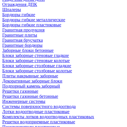
Ограждения ДПК
Шпалеры
Бордюры гибкие
Бордюры гибкие металлические
Бордюры гибкие пластиковые
Гранитная продукция
Гранитные плиты
Гранитная брусчатка
Гранитные бордюры
Заборные блоки бетонные
Блоки заборные стеновые гладкие
Блоки заборные стеновые колотые
Блоки заборные столбовые гладкие
Блоки заборные столбовые колотые
Плиты накрывные заборные
Декоративные заборные блоки
Подпорный камень заборный
Решетки газонные
Решетки газонные бетонные
Инженерные системы
Системы поверхностного водоотвода
Лотки водоотводные пластиковые
Комплекты лотков водоотводных пластиковых
Решетки водоприемные пластиковые
Пескоуловители пластиковые