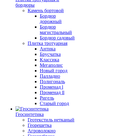
бордюры
Камень бортовой
Бордюр
дорожный
Бордюр
магистральный
Бордюр садовый
Плитка тротуарная
Антика
Брусчатка
Классика
Мегаполис
Новый город
Палладио
Полигональ
Променад l
Променад ll
Ригель
Старый город
Геосинтетика
Геотекстиль нетканый
Георешетка
Агроволокно