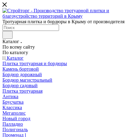
Тротуарная плитка и бордюры в Крыму от производителя
Каталог
По всему сайту
По каталогу
Каталог
Плитка тротуарная и бордюры
Камень бортовой
Бордюр дорожный
Бордюр магистральный
Бордюр садовый
Плитка тротуарная
Антика
Брусчатка
Классика
Мегаполис
Новый город
Палладио
Полигональ
Променад l