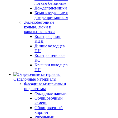
лоткам бетонным
Дождеприемники
Комплектующие к
дождеприемникам
Железобетонные
кольца, люки и
канальные лотки
Кольца с дном
КЦД
Днище колодцев
ПН
Кольца стеновые
КС
Крышки колодцев
ПП
Отделочные материалы
Фасадные материалы и
подсистемы
Фасадные панели
Облицовочный
камень
Облицовочный
кирпич
Ригельный