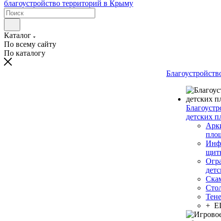
Каталог
По всему сайту
По каталогу
Благоустройств
Благоустр
детских п
Арки
пло
Инф
щит
Огр
дет
Ска
Сто
Тен
+ 