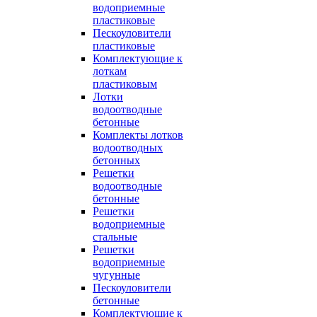
водоприемные
пластиковые
Пескоуловители
пластиковые
Комплектующие к
лоткам
пластиковым
Лотки
водоотводные
бетонные
Комплекты лотков
водоотводных
бетонных
Решетки
водоотводные
бетонные
Решетки
водоприемные
стальные
Решетки
водоприемные
чугунные
Пескоуловители
бетонные
Комплектующие к