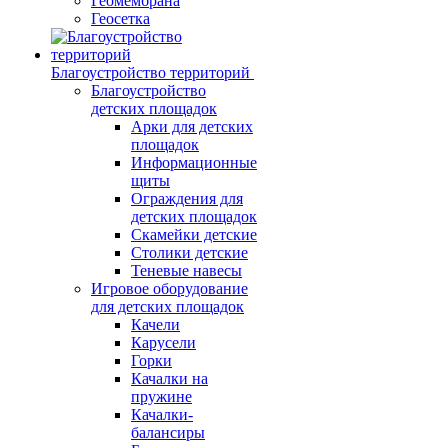
Геомембрана
Геосетка
Благоустройство территорий
Благоустройство
детских площадок
Арки для детских
площадок
Информационные
щиты
Ограждения для
детских площадок
Скамейки детские
Столики детские
Теневые навесы
Игровое оборудование
для детских площадок
Качели
Карусели
Горки
Качалки на
пружине
Качалки-
балансиры