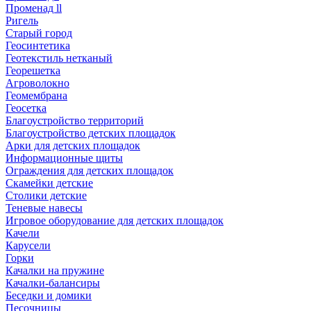
Променад ll
Ригель
Старый город
Геосинтетика
Геотекстиль нетканый
Георешетка
Агроволокно
Геомембрана
Геосетка
Благоустройство территорий
Благоустройство детских площадок
Арки для детских площадок
Информационные щиты
Ограждения для детских площадок
Скамейки детские
Столики детские
Теневые навесы
Игровое оборудование для детских площадок
Качели
Карусели
Горки
Качалки на пружине
Качалки-балансиры
Беседки и домики
Песочницы