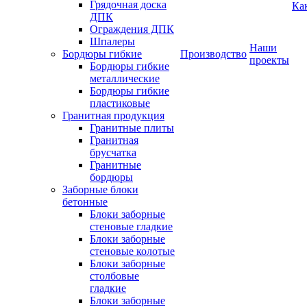
Грядочная доска
Ка
ДПК
Ограждения ДПК
Шпалеры
Наши
Бордюры гибкие
Производство
проекты
Бордюры гибкие
металлические
Бордюры гибкие
пластиковые
Гранитная продукция
Гранитные плиты
Гранитная
брусчатка
Гранитные
бордюры
Заборные блоки
бетонные
Блоки заборные
стеновые гладкие
Блоки заборные
стеновые колотые
Блоки заборные
столбовые
гладкие
Блоки заборные