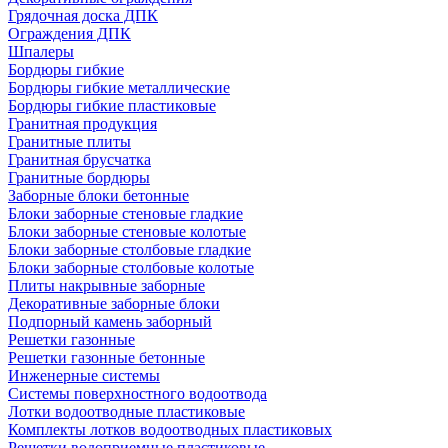
Грядочная доска ДПК
Ограждения ДПК
Шпалеры
Бордюры гибкие
Бордюры гибкие металлические
Бордюры гибкие пластиковые
Гранитная продукция
Гранитные плиты
Гранитная брусчатка
Гранитные бордюры
Заборные блоки бетонные
Блоки заборные стеновые гладкие
Блоки заборные стеновые колотые
Блоки заборные столбовые гладкие
Блоки заборные столбовые колотые
Плиты накрывные заборные
Декоративные заборные блоки
Подпорный камень заборный
Решетки газонные
Решетки газонные бетонные
Инженерные системы
Системы поверхностного водоотвода
Лотки водоотводные пластиковые
Комплекты лотков водоотводных пластиковых
Решетки водоприемные пластиковые