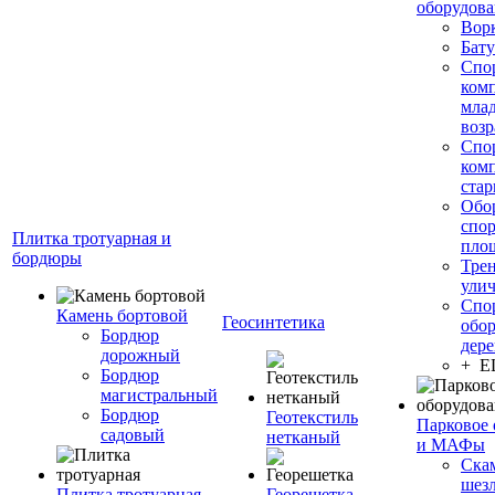
оборудов
Вор
Бату
Спо
ком
мла
возр
Спо
ком
стар
Обо
спо
Плитка тротуарная и
пло
бордюры
Тре
ули
Спо
Камень бортовой
Геосинтетика
обор
Бордюр
дере
дорожный
+ 
Бордюр
магистральный
Бордюр
Геотекстиль
Парковое 
садовый
нетканый
и МАФы
Ска
шез
Плитка тротуарная
Георешетка