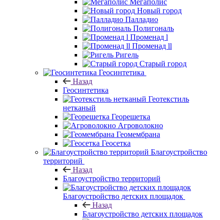
Мегаполис
Новый город
Палладио
Полигональ
Променад l
Променад ll
Ригель
Старый город
Геосинтетика
Назад
Геосинтетика
Геотекстиль
нетканый
Георешетка
Агроволокно
Геомембрана
Геосетка
Благоустройство
территорий
Назад
Благоустройство территорий
Благоустройство детских площадок
Назад
Благоустройство детских площадок