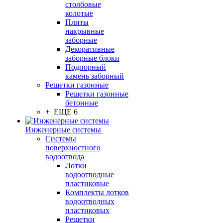
столбовые
колотые
Плиты
накрывные
заборные
Декоративные
заборные блоки
Подпорный
камень заборный
Решетки газонные
Решетки газонные
бетонные
+ ЕЩЕ 6
Инженерные системы
Системы
поверхностного
водоотвода
Лотки
водоотводные
пластиковые
Комплекты лотков
водоотводных
пластиковых
Решетки