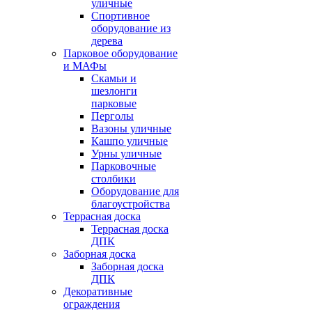
уличные
Спортивное
оборудование из
дерева
Парковое оборудование
и МАФы
Скамьи и
шезлонги
парковые
Перголы
Вазоны уличные
Кашпо уличные
Урны уличные
Парковочные
столбики
Оборудование для
благоустройства
Террасная доска
Террасная доска
ДПК
Заборная доска
Заборная доска
ДПК
Декоративные
ограждения