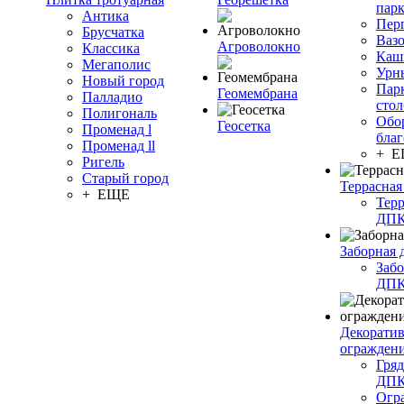
пар
Антика
Пер
Брусчатка
Ваз
Агроволокно
Классика
Каш
Мегаполис
Урн
Новый город
Пар
Геомембрана
Палладио
сто
Полигональ
Обо
Геосетка
Променад l
благ
Променад ll
+ 
Ригель
Старый город
Террасная
+ ЕЩЕ
Терр
ДП
Заборная 
Забо
ДП
Декорати
огражден
Гряд
ДП
Огр