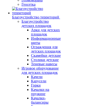
Геомембрана
Геосетка
Благоустройство территорий
Благоустройство
детских площадок
Арки для детских
площадок
Информационные
щиты
Ограждения для
детских площадок
Скамейки детские
Столики детские
Теневые навесы
Игровое оборудование
для детских площадок
Качели
Карусели
Горки
Качалки на
пружине
Качалки-
балансиры