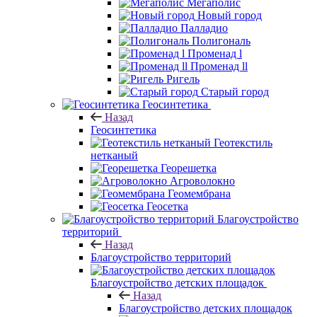
Мегаполис
Новый город
Палладио
Полигональ
Променад l
Променад ll
Ригель
Старый город
Геосинтетика
Назад
Геосинтетика
Геотекстиль
нетканый
Георешетка
Агроволокно
Геомембрана
Геосетка
Благоустройство
территорий
Назад
Благоустройство территорий
Благоустройство детских площадок
Назад
Благоустройство детских площадок