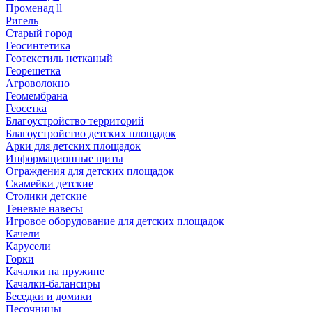
Променад ll
Ригель
Старый город
Геосинтетика
Геотекстиль нетканый
Георешетка
Агроволокно
Геомембрана
Геосетка
Благоустройство территорий
Благоустройство детских площадок
Арки для детских площадок
Информационные щиты
Ограждения для детских площадок
Скамейки детские
Столики детские
Теневые навесы
Игровое оборудование для детских площадок
Качели
Карусели
Горки
Качалки на пружине
Качалки-балансиры
Беседки и домики
Песочницы