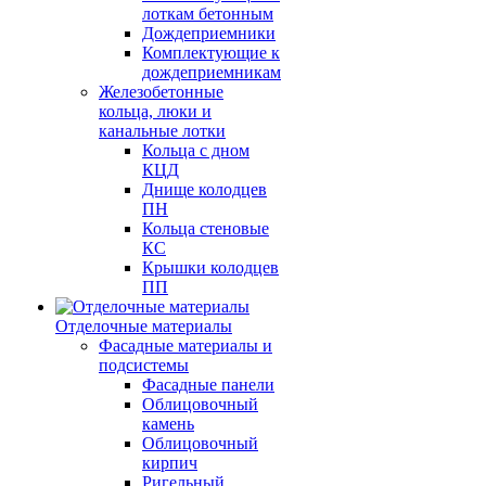
лоткам бетонным
Дождеприемники
Комплектующие к
дождеприемникам
Железобетонные
кольца, люки и
канальные лотки
Кольца с дном
КЦД
Днище колодцев
ПН
Кольца стеновые
КС
Крышки колодцев
ПП
Отделочные материалы
Фасадные материалы и
подсистемы
Фасадные панели
Облицовочный
камень
Облицовочный
кирпич
Ригельный