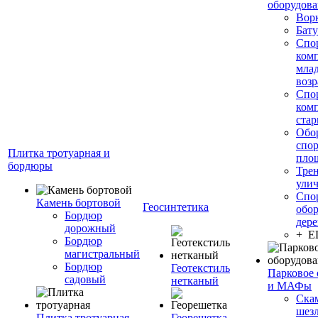
оборудов
Вор
Бату
Спо
ком
мла
возр
Спо
ком
стар
Обо
спо
Плитка тротуарная и
пло
бордюры
Тре
ули
Спо
Камень бортовой
Геосинтетика
обор
Бордюр
дере
дорожный
+ 
Бордюр
магистральный
Бордюр
Геотекстиль
Парковое 
садовый
нетканый
и МАФы
Ска
шез
Плитка тротуарная
Георешетка