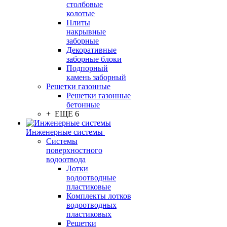
столбовые
колотые
Плиты
накрывные
заборные
Декоративные
заборные блоки
Подпорный
камень заборный
Решетки газонные
Решетки газонные
бетонные
+ ЕЩЕ 6
Инженерные системы
Системы
поверхностного
водоотвода
Лотки
водоотводные
пластиковые
Комплекты лотков
водоотводных
пластиковых
Решетки