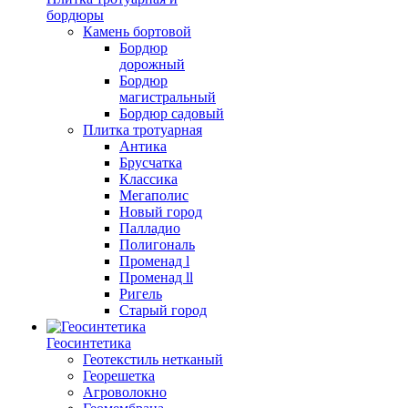
бордюры
Камень бортовой
Бордюр
дорожный
Бордюр
магистральный
Бордюр садовый
Плитка тротуарная
Антика
Брусчатка
Классика
Мегаполис
Новый город
Палладио
Полигональ
Променад l
Променад ll
Ригель
Старый город
Геосинтетика
Геотекстиль нетканый
Георешетка
Агроволокно