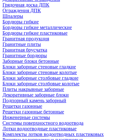
Грядочная доска ДПК
Ограждения ДПК
Шпалеры
Бордюры гибкие
Бордюры гибкие металлические
Бордюры гибкие пластиковые
Гранитная продукция
Гранитные плиты
Гранитная брусчатка
Гранитные бордюры
Заборные блоки бетонные
Блоки заборные стеновые гладкие
Блоки заборные стеновые колотые
Блоки заборные столбовые гладкие
Блоки заборные столбовые колотые
Плиты накрывные заборные
Декоративные заборные блоки
Подпорный камень заборный
Решетки газонные
Решетки газонные бетонные
Инженерные системы
Системы поверхностного водоотвода
Лотки водоотводные пластиковые
Комплекты лотков водоотводных пластиковых
Решетки водоприемные пластиковые