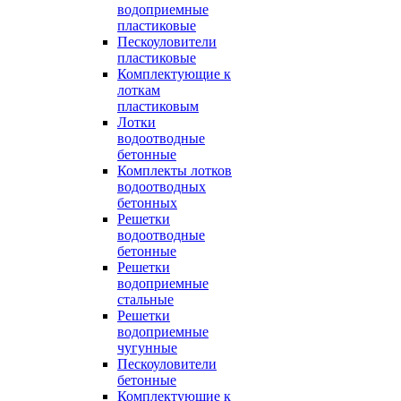
водоприемные
пластиковые
Пескоуловители
пластиковые
Комплектующие к
лоткам
пластиковым
Лотки
водоотводные
бетонные
Комплекты лотков
водоотводных
бетонных
Решетки
водоотводные
бетонные
Решетки
водоприемные
стальные
Решетки
водоприемные
чугунные
Пескоуловители
бетонные
Комплектующие к