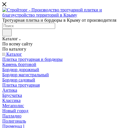
Тротуарная плитка и бордюры в Крыму от производителя
Каталог
По всему сайту
По каталогу
Каталог
Плитка тротуарная и бордюры
Камень бортовой
Бордюр дорожный
Бордюр магистральный
Бордюр садовый
Плитка тротуарная
Антика
Брусчатка
Классика
Мегаполис
Новый город
Палладио
Полигональ
Променад l