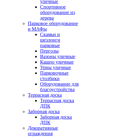
уличные
Спортивное
оборудование из
дерева
Парковое оборудование
и МАФы
Скамьи и
шезлонги
парковые
Перголы
Вазоны уличные
Кашпо уличные
Урны уличные
Парковочные
столбики
Оборудование для
благоустройства
Террасная доска
Террасная доска
ДПК
Заборная доска
Заборная доска
ДПК
Декоративные
ограждения