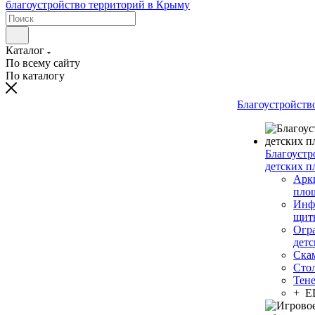
Каталог
По всему сайту
По каталогу
Благоустройств
Благоустр
детских п
Арки
пло
Инф
щит
Огр
дет
Ска
Сто
Тен
+ 