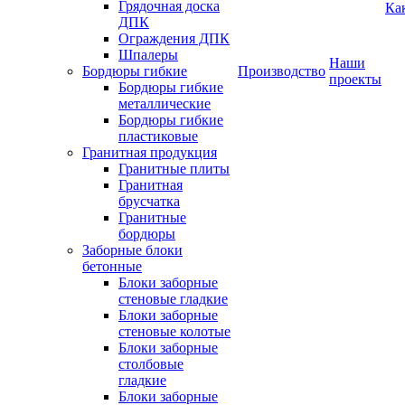
Грядочная доска
Ка
ДПК
Ограждения ДПК
Шпалеры
Наши
Бордюры гибкие
Производство
проекты
Бордюры гибкие
металлические
Бордюры гибкие
пластиковые
Гранитная продукция
Гранитные плиты
Гранитная
брусчатка
Гранитные
бордюры
Заборные блоки
бетонные
Блоки заборные
стеновые гладкие
Блоки заборные
стеновые колотые
Блоки заборные
столбовые
гладкие
Блоки заборные