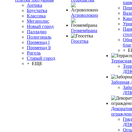
пар
Антика
Пер
Брусчатка
Ваз
Агроволокно
Классика
Каш
Мегаполис
Урн
Новый город
Пар
Геомембрана
Палладио
сто
Полигональ
Обо
Геосетка
Променад l
благ
Променад ll
+ 
Ригель
Старый город
Террасная
+ ЕЩЕ
Терр
ДП
Заборная 
Забо
ДП
Декорати
огражден
Гряд
ДП
Огр