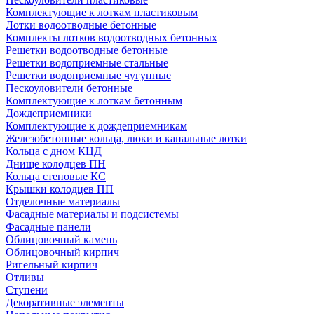
Комплектующие к лоткам пластиковым
Лотки водоотводные бетонные
Комплекты лотков водоотводных бетонных
Решетки водоотводные бетонные
Решетки водоприемные стальные
Решетки водоприемные чугунные
Пескоуловители бетонные
Комплектующие к лоткам бетонным
Дождеприемники
Комплектующие к дождеприемникам
Железобетонные кольца, люки и канальные лотки
Кольца с дном КЦД
Днище колодцев ПН
Кольца стеновые КС
Крышки колодцев ПП
Отделочные материалы
Фасадные материалы и подсистемы
Фасадные панели
Облицовочный камень
Облицовочный кирпич
Ригельный кирпич
Отливы
Ступени
Декоративные элементы