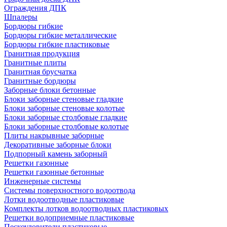
Ограждения ДПК
Шпалеры
Бордюры гибкие
Бордюры гибкие металлические
Бордюры гибкие пластиковые
Гранитная продукция
Гранитные плиты
Гранитная брусчатка
Гранитные бордюры
Заборные блоки бетонные
Блоки заборные стеновые гладкие
Блоки заборные стеновые колотые
Блоки заборные столбовые гладкие
Блоки заборные столбовые колотые
Плиты накрывные заборные
Декоративные заборные блоки
Подпорный камень заборный
Решетки газонные
Решетки газонные бетонные
Инженерные системы
Системы поверхностного водоотвода
Лотки водоотводные пластиковые
Комплекты лотков водоотводных пластиковых
Решетки водоприемные пластиковые
Пескоуловители пластиковые