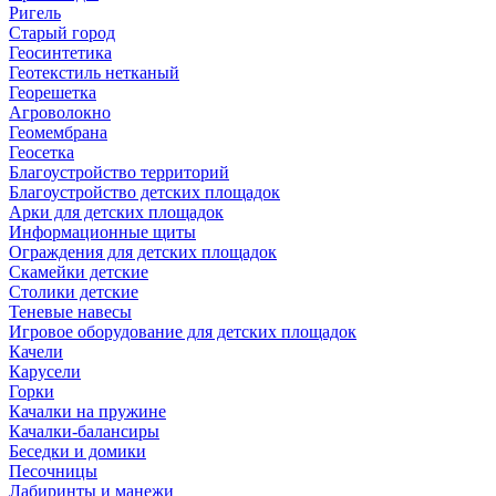
Ригель
Старый город
Геосинтетика
Геотекстиль нетканый
Георешетка
Агроволокно
Геомембрана
Геосетка
Благоустройство территорий
Благоустройство детских площадок
Арки для детских площадок
Информационные щиты
Ограждения для детских площадок
Скамейки детские
Столики детские
Теневые навесы
Игровое оборудование для детских площадок
Качели
Карусели
Горки
Качалки на пружине
Качалки-балансиры
Беседки и домики
Песочницы
Лабиринты и манежи