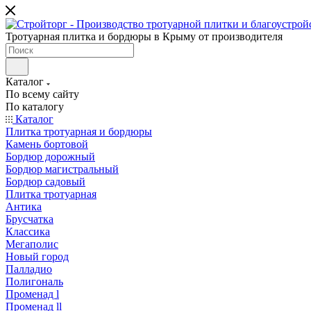
Тротуарная плитка и бордюры в Крыму от производителя
Каталог
По всему сайту
По каталогу
Каталог
Плитка тротуарная и бордюры
Камень бортовой
Бордюр дорожный
Бордюр магистральный
Бордюр садовый
Плитка тротуарная
Антика
Брусчатка
Классика
Мегаполис
Новый город
Палладио
Полигональ
Променад l
Променад ll