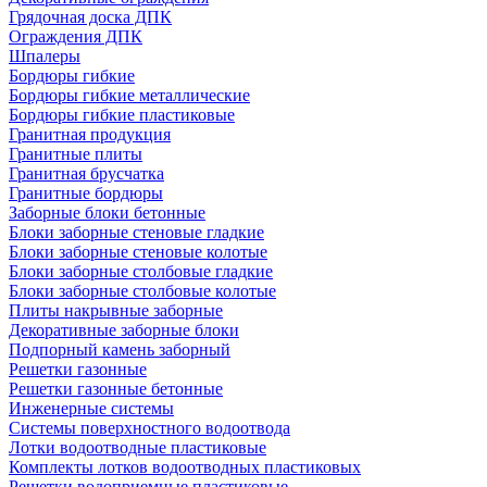
Грядочная доска ДПК
Ограждения ДПК
Шпалеры
Бордюры гибкие
Бордюры гибкие металлические
Бордюры гибкие пластиковые
Гранитная продукция
Гранитные плиты
Гранитная брусчатка
Гранитные бордюры
Заборные блоки бетонные
Блоки заборные стеновые гладкие
Блоки заборные стеновые колотые
Блоки заборные столбовые гладкие
Блоки заборные столбовые колотые
Плиты накрывные заборные
Декоративные заборные блоки
Подпорный камень заборный
Решетки газонные
Решетки газонные бетонные
Инженерные системы
Системы поверхностного водоотвода
Лотки водоотводные пластиковые
Комплекты лотков водоотводных пластиковых
Решетки водоприемные пластиковые