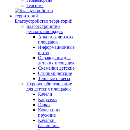
Геомембрана
Геосетка
Благоустройство территорий
Благоустройство
детских площадок
Арки для детских
площадок
Информационные
щиты
Ограждения для
детских площадок
Скамейки детские
Столики детские
Теневые навесы
Игровое оборудование
для детских площадок
Качели
Карусели
Горки
Качалки на
пружине
Качалки-
балансиры