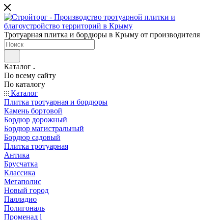
Тротуарная плитка и бордюры в Крыму от производителя
Каталог
По всему сайту
По каталогу
Каталог
Плитка тротуарная и бордюры
Камень бортовой
Бордюр дорожный
Бордюр магистральный
Бордюр садовый
Плитка тротуарная
Антика
Брусчатка
Классика
Мегаполис
Новый город
Палладио
Полигональ
Променад l