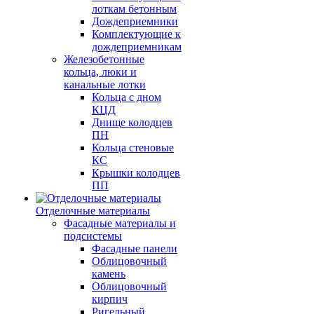
лоткам бетонным
Дождеприемники
Комплектующие к
дождеприемникам
Железобетонные
кольца, люки и
канальные лотки
Кольца с дном
КЦД
Днище колодцев
ПН
Кольца стеновые
КС
Крышки колодцев
ПП
Отделочные материалы
Фасадные материалы и
подсистемы
Фасадные панели
Облицовочный
камень
Облицовочный
кирпич
Ригельный