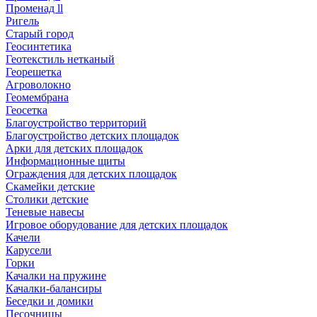
Променад ll
Ригель
Старый город
Геосинтетика
Геотекстиль нетканый
Георешетка
Агроволокно
Геомембрана
Геосетка
Благоустройство территорий
Благоустройство детских площадок
Арки для детских площадок
Информационные щиты
Ограждения для детских площадок
Скамейки детские
Столики детские
Теневые навесы
Игровое оборудование для детских площадок
Качели
Карусели
Горки
Качалки на пружине
Качалки-балансиры
Беседки и домики
Песочницы