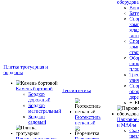
оборудов
Вор
Бату
Спо
ком
мла
возр
Спо
ком
стар
Обо
спо
Плитка тротуарная и
пло
бордюры
Тре
ули
Спо
Камень бортовой
Геосинтетика
обор
Бордюр
дере
дорожный
+ 
Бордюр
магистральный
Бордюр
Геотекстиль
Парковое 
садовый
нетканый
и МАФы
Ска
шез
Плитка тротуарная
Георешетка