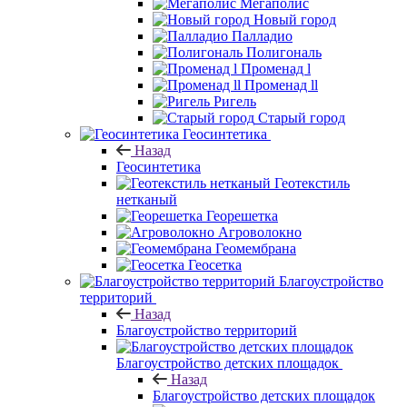
Мегаполис
Новый город
Палладио
Полигональ
Променад l
Променад ll
Ригель
Старый город
Геосинтетика
Назад
Геосинтетика
Геотекстиль
нетканый
Георешетка
Агроволокно
Геомембрана
Геосетка
Благоустройство
территорий
Назад
Благоустройство территорий
Благоустройство детских площадок
Назад
Благоустройство детских площадок