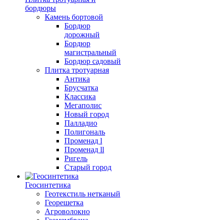
бордюры
Камень бортовой
Бордюр
дорожный
Бордюр
магистральный
Бордюр садовый
Плитка тротуарная
Антика
Брусчатка
Классика
Мегаполис
Новый город
Палладио
Полигональ
Променад l
Променад ll
Ригель
Старый город
Геосинтетика
Геотекстиль нетканый
Георешетка
Агроволокно