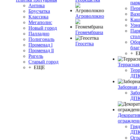
пар
Антика
Пер
Брусчатка
Ваз
Агроволокно
Классика
Каш
Мегаполис
Урн
Новый город
Пар
Геомембрана
Палладио
сто
Полигональ
Обо
Геосетка
Променад l
благ
Променад ll
+ 
Ригель
Старый город
Террасная
+ ЕЩЕ
Терр
ДП
Заборная 
Забо
ДП
Декорати
огражден
Гряд
ДП
Огр