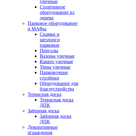
уличные
Спортивное
оборудование из
дерева
Парковое оборудование
и МАФы
Скамьи и
шезлонги
парковые
Перголы
Вазоны уличные
Кашпо уличные
Урны уличные
Парковочные
столбики
Оборудование для
благоустройства
Террасная доска
Террасная доска
ДПК
Заборная доска
Заборная доска
ДПК
Декоративные
ограждения