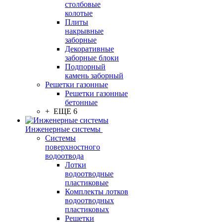
столбовые
колотые
Плиты
накрывные
заборные
Декоративные
заборные блоки
Подпорный
камень заборный
Решетки газонные
Решетки газонные
бетонные
+ ЕЩЕ 6
Инженерные системы
Системы
поверхностного
водоотвода
Лотки
водоотводные
пластиковые
Комплекты лотков
водоотводных
пластиковых
Решетки