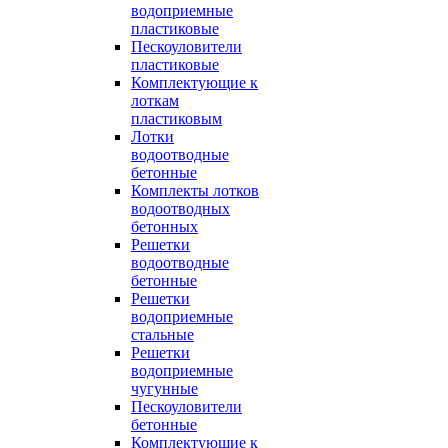
водоприемные
пластиковые
Пескоуловители
пластиковые
Комплектующие к
лоткам
пластиковым
Лотки
водоотводные
бетонные
Комплекты лотков
водоотводных
бетонных
Решетки
водоотводные
бетонные
Решетки
водоприемные
стальные
Решетки
водоприемные
чугунные
Пескоуловители
бетонные
Комплектующие к