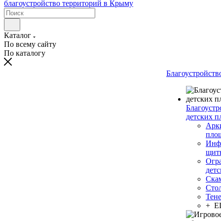
Каталог
По всему сайту
По каталогу
Благоустройств
Благоустр
детских п
Арки
пло
Инф
щит
Огр
дет
Ска
Сто
Тен
+ 