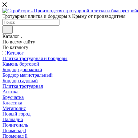
Тротуарная плитка и бордюры в Крыму от производителя
Каталог
По всему сайту
По каталогу
Каталог
Плитка тротуарная и бордюры
Камень бортовой
Бордюр дорожный
Бордюр магистральный
Бордюр садовый
Плитка тротуарная
Антика
Брусчатка
Классика
Мегаполис
Новый город
Палладио
Полигональ
Променад l
Променад ll