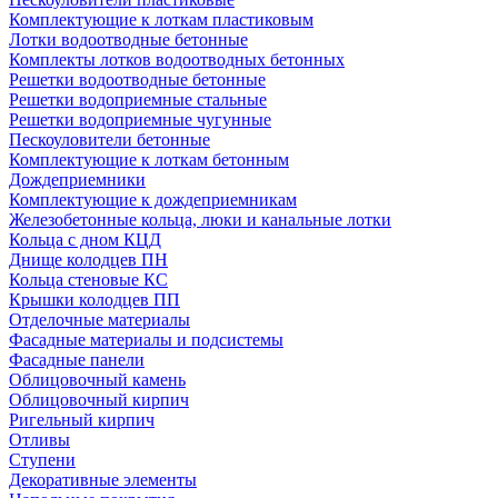
Комплектующие к лоткам пластиковым
Лотки водоотводные бетонные
Комплекты лотков водоотводных бетонных
Решетки водоотводные бетонные
Решетки водоприемные стальные
Решетки водоприемные чугунные
Пескоуловители бетонные
Комплектующие к лоткам бетонным
Дождеприемники
Комплектующие к дождеприемникам
Железобетонные кольца, люки и канальные лотки
Кольца с дном КЦД
Днище колодцев ПН
Кольца стеновые КС
Крышки колодцев ПП
Отделочные материалы
Фасадные материалы и подсистемы
Фасадные панели
Облицовочный камень
Облицовочный кирпич
Ригельный кирпич
Отливы
Ступени
Декоративные элементы