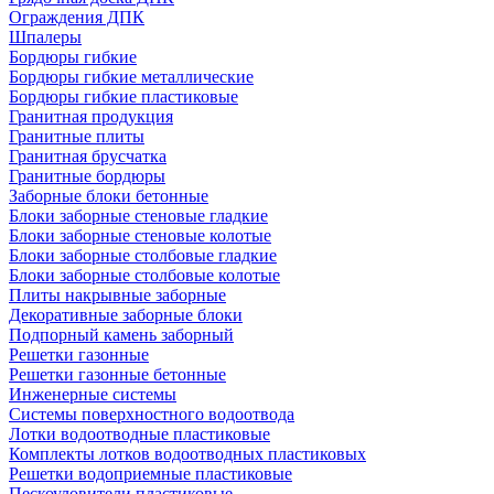
Ограждения ДПК
Шпалеры
Бордюры гибкие
Бордюры гибкие металлические
Бордюры гибкие пластиковые
Гранитная продукция
Гранитные плиты
Гранитная брусчатка
Гранитные бордюры
Заборные блоки бетонные
Блоки заборные стеновые гладкие
Блоки заборные стеновые колотые
Блоки заборные столбовые гладкие
Блоки заборные столбовые колотые
Плиты накрывные заборные
Декоративные заборные блоки
Подпорный камень заборный
Решетки газонные
Решетки газонные бетонные
Инженерные системы
Системы поверхностного водоотвода
Лотки водоотводные пластиковые
Комплекты лотков водоотводных пластиковых
Решетки водоприемные пластиковые
Пескоуловители пластиковые