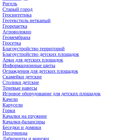
Ригель
Старый город
Геосинтетика
Геотекстиль нетканый
Георешетка
Агроволокно
Геомембрана
Геосетка
Благоустройство территорий
Благоустройство детских площадок
Арки для детских площадок
Информационные щиты
Ограждения для детских площадок
Скамейки детские
Столики детские
Теневые навесы
Игровое оборудование для детских площадок
Качели
Карусели
Горки
Качалки на пружине
Качалки-балансиры
Беседки и домики
Песочницы
Лабиринты и манежи