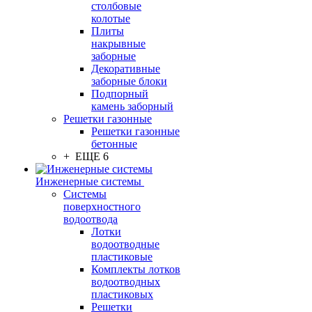
столбовые
колотые
Плиты
накрывные
заборные
Декоративные
заборные блоки
Подпорный
камень заборный
Решетки газонные
Решетки газонные
бетонные
+ ЕЩЕ 6
Инженерные системы
Системы
поверхностного
водоотвода
Лотки
водоотводные
пластиковые
Комплекты лотков
водоотводных
пластиковых
Решетки