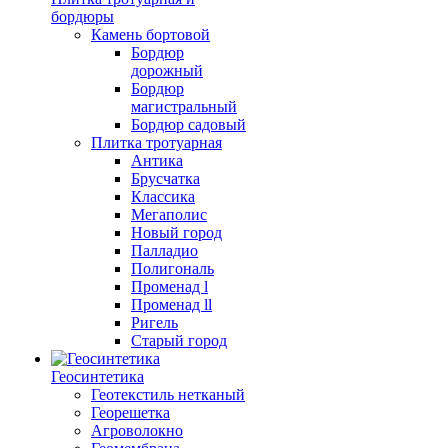
бордюры
Камень бортовой
Бордюр
дорожный
Бордюр
магистральный
Бордюр садовый
Плитка тротуарная
Антика
Брусчатка
Классика
Мегаполис
Новый город
Палладио
Полигональ
Променад l
Променад ll
Ригель
Старый город
Геосинтетика
Геотекстиль нетканый
Георешетка
Агроволокно