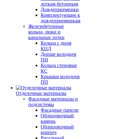
лоткам бетонным
Дождеприемники
Комплектующие к
дождеприемникам
Железобетонные
кольца, люки и
канальные лотки
Кольца с дном
КЦД
Днище колодцев
ПН
Кольца стеновые
КС
Крышки колодцев
ПП
Отделочные материалы
Фасадные материалы и
подсистемы
Фасадные панели
Облицовочный
камень
Облицовочный
кирпич
Ригельный