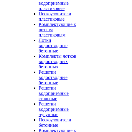
водоприемные
пластиковые
Пескоуловители
пластиковые
Комплектующие к
лоткам
пластиковым
Лотки
водоотводные
бетонные
Комплекты лотков
водоотводных
бетонных
Решетки
водоотводные
бетонные
Решетки
водоприемные
стальные
Решетки
водоприемные
чугунные
Пескоуловители
бетонные
Комплектующие к