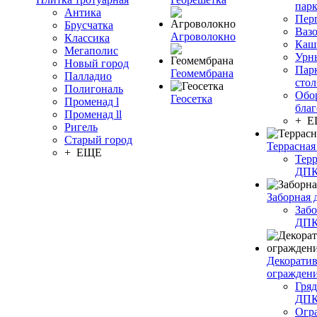
пар
Антика
Пер
Брусчатка
Ваз
Агроволокно
Классика
Каш
Мегаполис
Урн
Новый город
Пар
Геомембрана
Палладио
сто
Полигональ
Обо
Геосетка
Променад l
благ
Променад ll
+ 
Ригель
Старый город
Террасная
+ ЕЩЕ
Терр
ДП
Заборная 
Забо
ДП
Декорати
огражден
Гряд
ДП
Огр