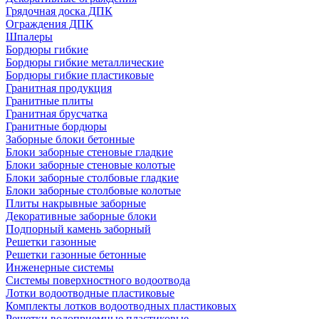
Грядочная доска ДПК
Ограждения ДПК
Шпалеры
Бордюры гибкие
Бордюры гибкие металлические
Бордюры гибкие пластиковые
Гранитная продукция
Гранитные плиты
Гранитная брусчатка
Гранитные бордюры
Заборные блоки бетонные
Блоки заборные стеновые гладкие
Блоки заборные стеновые колотые
Блоки заборные столбовые гладкие
Блоки заборные столбовые колотые
Плиты накрывные заборные
Декоративные заборные блоки
Подпорный камень заборный
Решетки газонные
Решетки газонные бетонные
Инженерные системы
Системы поверхностного водоотвода
Лотки водоотводные пластиковые
Комплекты лотков водоотводных пластиковых
Решетки водоприемные пластиковые