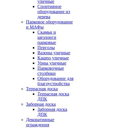
уличные
Спортивное
оборудование из
дерева
Парковое оборудование
и МАФы
Скамьи и
шезлонги
парковые
Перголы
Вазоны уличные
Кашпо уличные
Урны уличные
Парковочные
столбики
Оборудование для
благоустройства
Террасная доска
Террасная доска
ДПК
Заборная доска
Заборная доска
ДПК
Декоративные
ограждения