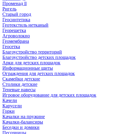
Променад ll
Ригель
Старый город
Геосинтетика
Геотекстиль нетканый
Георешетка
Агроволокно
Геомембрана
Геосетка
Благоустройство территорий
Благоустройство детских площадок
Арки для детских площадок
Информационные щиты
Ограждения для детских площадок
Скамейки детские
Столики детские
Теневые навесы
Игровое оборудование для детских площадок
Качели
Карусели
Горки
Качалки на пружине
Качалки-балансиры
Беседки и домики
Песочницы