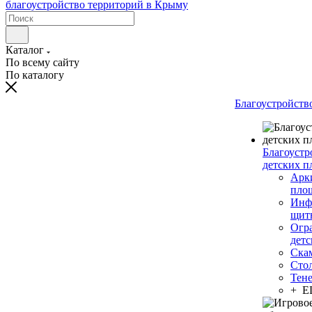
Каталог
По всему сайту
По каталогу
Благоустройств
Благоустр
детских п
Арки
пло
Инф
щит
Огр
дет
Ска
Сто
Тен
+ 