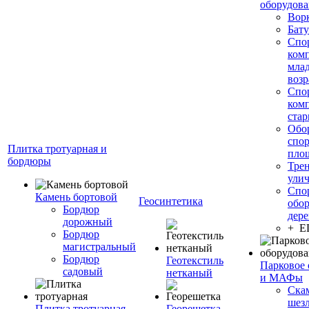
оборудов
Вор
Бату
Спо
ком
мла
возр
Спо
ком
стар
Обо
спо
Плитка тротуарная и
пло
бордюры
Тре
ули
Спо
Камень бортовой
Геосинтетика
обор
Бордюр
дере
дорожный
+ 
Бордюр
магистральный
Бордюр
Геотекстиль
Парковое 
садовый
нетканый
и МАФы
Ска
шез
Плитка тротуарная
Георешетка