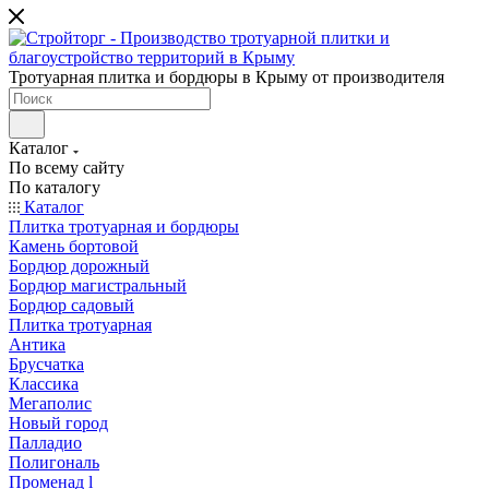
Тротуарная плитка и бордюры в Крыму от производителя
Каталог
По всему сайту
По каталогу
Каталог
Плитка тротуарная и бордюры
Камень бортовой
Бордюр дорожный
Бордюр магистральный
Бордюр садовый
Плитка тротуарная
Антика
Брусчатка
Классика
Мегаполис
Новый город
Палладио
Полигональ
Променад l