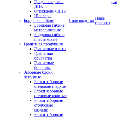
Грядочная доска
Ка
ДПК
Ограждения ДПК
Шпалеры
Наши
Бордюры гибкие
Производство
проекты
Бордюры гибкие
металлические
Бордюры гибкие
пластиковые
Гранитная продукция
Гранитные плиты
Гранитная
брусчатка
Гранитные
бордюры
Заборные блоки
бетонные
Блоки заборные
стеновые гладкие
Блоки заборные
стеновые колотые
Блоки заборные
столбовые
гладкие
Блоки заборные