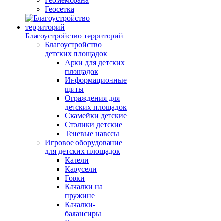
Геомембрана
Геосетка
Благоустройство территорий
Благоустройство
детских площадок
Арки для детских
площадок
Информационные
щиты
Ограждения для
детских площадок
Скамейки детские
Столики детские
Теневые навесы
Игровое оборудование
для детских площадок
Качели
Карусели
Горки
Качалки на
пружине
Качалки-
балансиры