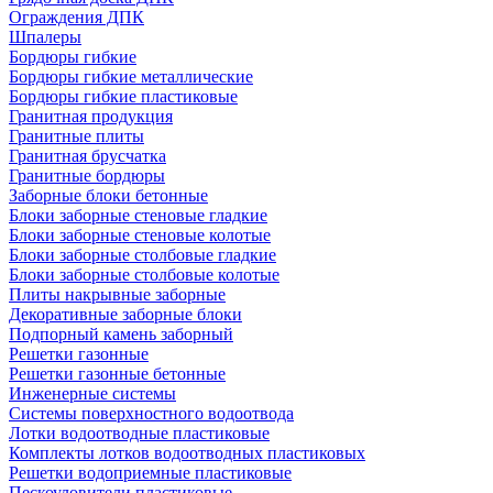
Ограждения ДПК
Шпалеры
Бордюры гибкие
Бордюры гибкие металлические
Бордюры гибкие пластиковые
Гранитная продукция
Гранитные плиты
Гранитная брусчатка
Гранитные бордюры
Заборные блоки бетонные
Блоки заборные стеновые гладкие
Блоки заборные стеновые колотые
Блоки заборные столбовые гладкие
Блоки заборные столбовые колотые
Плиты накрывные заборные
Декоративные заборные блоки
Подпорный камень заборный
Решетки газонные
Решетки газонные бетонные
Инженерные системы
Системы поверхностного водоотвода
Лотки водоотводные пластиковые
Комплекты лотков водоотводных пластиковых
Решетки водоприемные пластиковые
Пескоуловители пластиковые