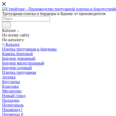
Тротуарная плитка и бордюры в Крыму от производителя
Каталог
По всему сайту
По каталогу
Каталог
Плитка тротуарная и бордюры
Камень бортовой
Бордюр дорожный
Бордюр магистральный
Бордюр садовый
Плитка тротуарная
Антика
Брусчатка
Классика
Мегаполис
Новый город
Палладио
Полигональ
Променад l
Променад ll