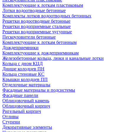
Комплектующие к лоткам пластиковым
Лотки водоотводные бетонные
Комплекты лотков водоотводных бетонных
Решетки водоотводные бетонные
Решетки водоприемные стальные
Решетки водоприемные чугунные
Пескоуловители бетонные
Комплектующие к лоткам бетонным
Дождеприемники
Комплектующие к дождеприемникам
Железобетонные кольца, люки и канальные лотки
Кольца с дном КЦД
Днище колодцев ПН
Кольца стеновые КС
Крышки колодцев ПП
Отделочные материалы
Фасадные материалы и подсистемы
Фасадные панели
Облицовочный камень
Облицовочный кирпич
Ригельный кирпич
Отливы
Ступени
Декоративные элементы