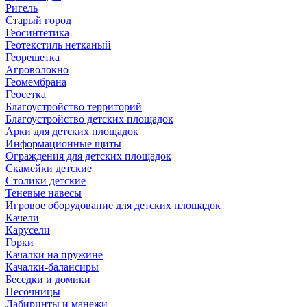
Ригель
Старый город
Геосинтетика
Геотекстиль нетканый
Георешетка
Агроволокно
Геомембрана
Геосетка
Благоустройство территорий
Благоустройство детских площадок
Арки для детских площадок
Информационные щиты
Ограждения для детских площадок
Скамейки детские
Столики детские
Теневые навесы
Игровое оборудование для детских площадок
Качели
Карусели
Горки
Качалки на пружине
Качалки-балансиры
Беседки и домики
Песочницы
Лабиринты и манежи