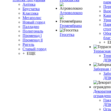
пар
Антика
Пер
Брусчатка
Ваз
Агроволокно
Классика
Каш
Мегаполис
Урн
Новый город
Пар
Геомембрана
Палладио
сто
Полигональ
Обо
Геосетка
Променад l
благ
Променад ll
+ 
Ригель
Старый город
Террасная
+ ЕЩЕ
Терр
ДП
Заборная 
Забо
ДП
Декорати
огражден
Гряд
ДП
Огр