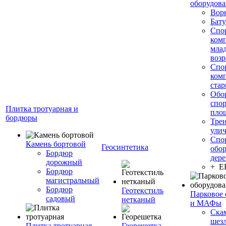
оборудов
Вор
Бату
Спо
ком
мла
возр
Спо
ком
стар
Обо
спо
Плитка тротуарная и
пло
бордюры
Тре
ули
Спо
Камень бортовой
Геосинтетика
обор
Бордюр
дере
дорожный
+ 
Бордюр
магистральный
Бордюр
Геотекстиль
Парковое 
садовый
нетканый
и МАФы
Ска
шез
Плитка тротуарная
Георешетка