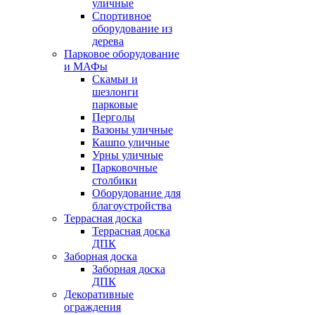
уличные
Спортивное
оборудование из
дерева
Парковое оборудование
и МАФы
Скамьи и
шезлонги
парковые
Перголы
Вазоны уличные
Кашпо уличные
Урны уличные
Парковочные
столбики
Оборудование для
благоустройства
Террасная доска
Террасная доска
ДПК
Заборная доска
Заборная доска
ДПК
Декоративные
ограждения