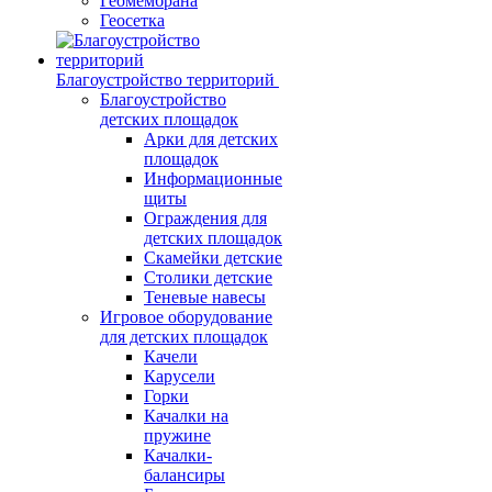
Геомембрана
Геосетка
Благоустройство территорий
Благоустройство
детских площадок
Арки для детских
площадок
Информационные
щиты
Ограждения для
детских площадок
Скамейки детские
Столики детские
Теневые навесы
Игровое оборудование
для детских площадок
Качели
Карусели
Горки
Качалки на
пружине
Качалки-
балансиры