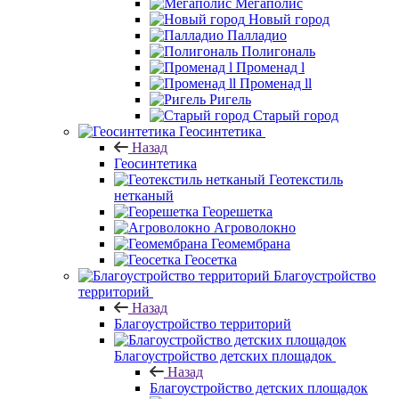
Мегаполис
Новый город
Палладио
Полигональ
Променад l
Променад ll
Ригель
Старый город
Геосинтетика
Назад
Геосинтетика
Геотекстиль
нетканый
Георешетка
Агроволокно
Геомембрана
Геосетка
Благоустройство
территорий
Назад
Благоустройство территорий
Благоустройство детских площадок
Назад
Благоустройство детских площадок