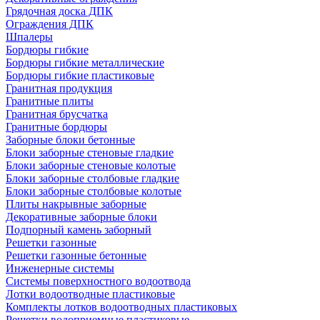
Грядочная доска ДПК
Ограждения ДПК
Шпалеры
Бордюры гибкие
Бордюры гибкие металлические
Бордюры гибкие пластиковые
Гранитная продукция
Гранитные плиты
Гранитная брусчатка
Гранитные бордюры
Заборные блоки бетонные
Блоки заборные стеновые гладкие
Блоки заборные стеновые колотые
Блоки заборные столбовые гладкие
Блоки заборные столбовые колотые
Плиты накрывные заборные
Декоративные заборные блоки
Подпорный камень заборный
Решетки газонные
Решетки газонные бетонные
Инженерные системы
Системы поверхностного водоотвода
Лотки водоотводные пластиковые
Комплекты лотков водоотводных пластиковых
Решетки водоприемные пластиковые