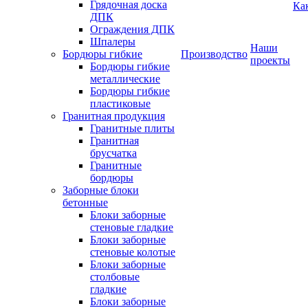
Грядочная доска
Ка
ДПК
Ограждения ДПК
Шпалеры
Наши
Бордюры гибкие
Производство
проекты
Бордюры гибкие
металлические
Бордюры гибкие
пластиковые
Гранитная продукция
Гранитные плиты
Гранитная
брусчатка
Гранитные
бордюры
Заборные блоки
бетонные
Блоки заборные
стеновые гладкие
Блоки заборные
стеновые колотые
Блоки заборные
столбовые
гладкие
Блоки заборные