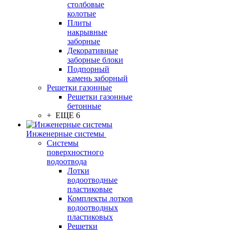
столбовые
колотые
Плиты
накрывные
заборные
Декоративные
заборные блоки
Подпорный
камень заборный
Решетки газонные
Решетки газонные
бетонные
+ ЕЩЕ 6
Инженерные системы
Системы
поверхностного
водоотвода
Лотки
водоотводные
пластиковые
Комплекты лотков
водоотводных
пластиковых
Решетки