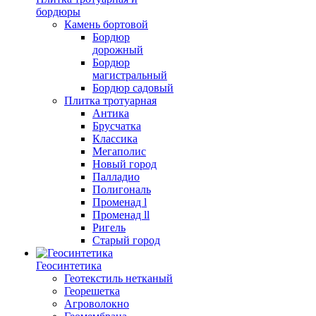
бордюры
Камень бортовой
Бордюр
дорожный
Бордюр
магистральный
Бордюр садовый
Плитка тротуарная
Антика
Брусчатка
Классика
Мегаполис
Новый город
Палладио
Полигональ
Променад l
Променад ll
Ригель
Старый город
Геосинтетика
Геотекстиль нетканый
Георешетка
Агроволокно