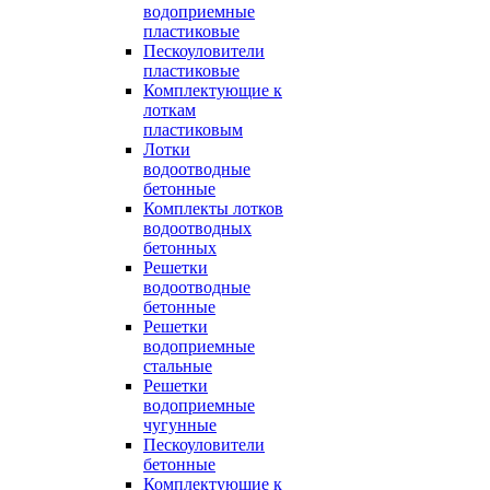
водоприемные
пластиковые
Пескоуловители
пластиковые
Комплектующие к
лоткам
пластиковым
Лотки
водоотводные
бетонные
Комплекты лотков
водоотводных
бетонных
Решетки
водоотводные
бетонные
Решетки
водоприемные
стальные
Решетки
водоприемные
чугунные
Пескоуловители
бетонные
Комплектующие к