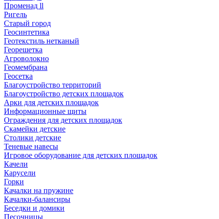
Променад ll
Ригель
Старый город
Геосинтетика
Геотекстиль нетканый
Георешетка
Агроволокно
Геомембрана
Геосетка
Благоустройство территорий
Благоустройство детских площадок
Арки для детских площадок
Информационные щиты
Ограждения для детских площадок
Скамейки детские
Столики детские
Теневые навесы
Игровое оборудование для детских площадок
Качели
Карусели
Горки
Качалки на пружине
Качалки-балансиры
Беседки и домики
Песочницы