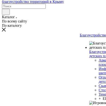
Каталог
По всему сайту
По каталогу
Благоустройств
Благоустр
детских п
Арки
пло
Инф
щит
Огр
дет
Ска
Сто
Тен
+ 