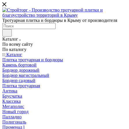
Тротуарная плитка и бордюры в Крыму от производителя
Каталог
По всему сайту
По каталогу
Каталог
Плитка тротуарная и бордюры
Камень бортовой
Бордюр дорожный
Бордюр магистральный
Бордюр садовый
Плитка тротуарная
Антика
Брусчатка
Классика
Мегаполис
Новый город
Палладио
Полигональ
Променад l