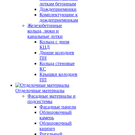
лоткам бетонным
Дождеприемники
Комплектующие к
дождеприемникам
Железобетонные
кольца, люки и
канальные лотки
Кольца с дном
КЦД
Днище колодцев
ПН
Кольца стеновые
КС
Крышки колодцев
ПП
Отделочные материалы
Фасадные материалы и
подсистемы
Фасадные панели
Облицовочный
камень
Облицовочный
кирпич
Ригельный