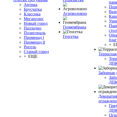
пар
Антика
Пер
Брусчатка
Ваз
Агроволокно
Классика
Каш
Мегаполис
Урн
Новый город
Пар
Геомембрана
Палладио
сто
Полигональ
Обо
Геосетка
Променад l
благ
Променад ll
+ 
Ригель
Старый город
Террасная
+ ЕЩЕ
Терр
ДП
Заборная 
Забо
ДП
Декорати
огражден
Гряд
ДП
Огр