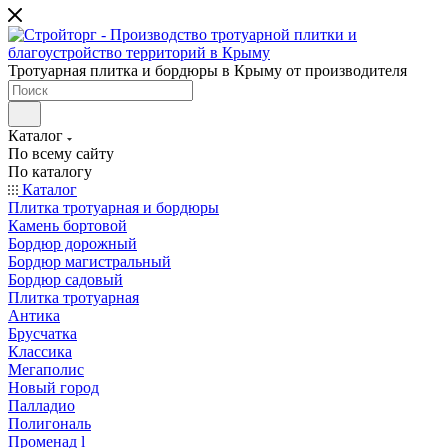
Тротуарная плитка и бордюры в Крыму от производителя
Каталог
По всему сайту
По каталогу
Каталог
Плитка тротуарная и бордюры
Камень бортовой
Бордюр дорожный
Бордюр магистральный
Бордюр садовый
Плитка тротуарная
Антика
Брусчатка
Классика
Мегаполис
Новый город
Палладио
Полигональ
Променад l