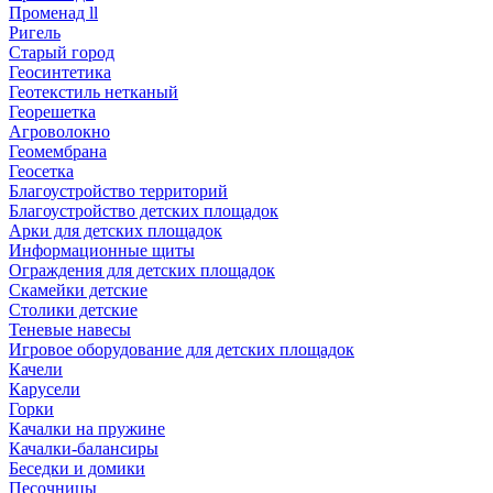
Променад ll
Ригель
Старый город
Геосинтетика
Геотекстиль нетканый
Георешетка
Агроволокно
Геомембрана
Геосетка
Благоустройство территорий
Благоустройство детских площадок
Арки для детских площадок
Информационные щиты
Ограждения для детских площадок
Скамейки детские
Столики детские
Теневые навесы
Игровое оборудование для детских площадок
Качели
Карусели
Горки
Качалки на пружине
Качалки-балансиры
Беседки и домики
Песочницы