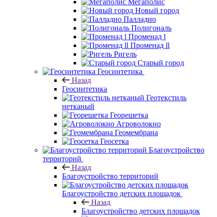
Мегаполис
Новый город
Палладио
Полигональ
Променад l
Променад ll
Ригель
Старый город
Геосинтетика
Назад
Геосинтетика
Геотекстиль
нетканый
Георешетка
Агроволокно
Геомембрана
Геосетка
Благоустройство
территорий
Назад
Благоустройство территорий
Благоустройство детских площадок
Назад
Благоустройство детских площадок