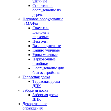
уличные
Спортивное
оборудование из
дерева
Парковое оборудование
и МАФы
Скамьи и
шезлонги
парковые
Перголы
Вазоны уличные
Кашпо уличные
Урны уличные
Парковочные
столбики
Оборудование для
благоустройства
Террасная доска
Террасная доска
ДПК
Заборная доска
Заборная доска
ДПК
Декоративные
ограждения