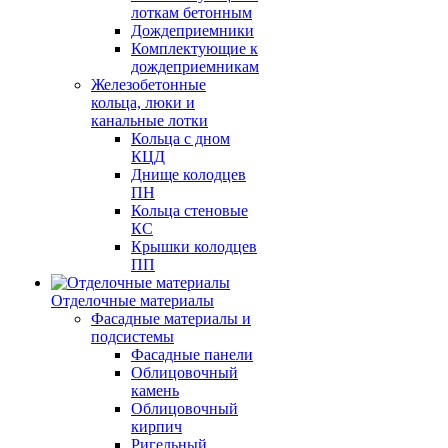
лоткам бетонным
Дождеприемники
Комплектующие к
дождеприемникам
Железобетонные
кольца, люки и
канальные лотки
Кольца с дном
КЦД
Днище колодцев
ПН
Кольца стеновые
КС
Крышки колодцев
ПП
Отделочные материалы
Фасадные материалы и
подсистемы
Фасадные панели
Облицовочный
камень
Облицовочный
кирпич
Ригельный