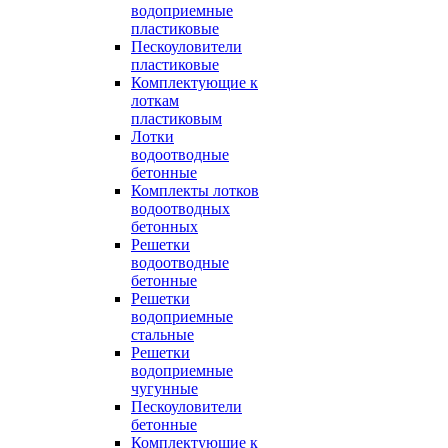
водоприемные
пластиковые
Пескоуловители
пластиковые
Комплектующие к
лоткам
пластиковым
Лотки
водоотводные
бетонные
Комплекты лотков
водоотводных
бетонных
Решетки
водоотводные
бетонные
Решетки
водоприемные
стальные
Решетки
водоприемные
чугунные
Пескоуловители
бетонные
Комплектующие к