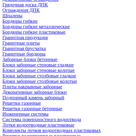
Грядочная доска ДПК
Ограждения ДПК
Шпалеры
Бордюры гибкие
Бордюры гибкие металлические
Бордюры гибкие пластиковые
Гранитная продукция
Гранитные плиты
Гранитная брусчатка
Гранитные бордюры
Заборные блоки бетонные
Блоки заборные стеновые гладкие
Блоки заборные стеновые колотые
Блоки заборные столбовые гладкие
Блоки заборные столбовые колотые
Плиты накрывные заборные
Декоративные заборные блоки
Подпорный камень заборный
Решетки газонные
Решетки газонные бетонные
Инженерные системы
Системы поверхностного водоотвода
Лотки водоотводные пластиковые
Комплекты лотков водоотводных пластиковых
Решетки водоприемные пластиковые