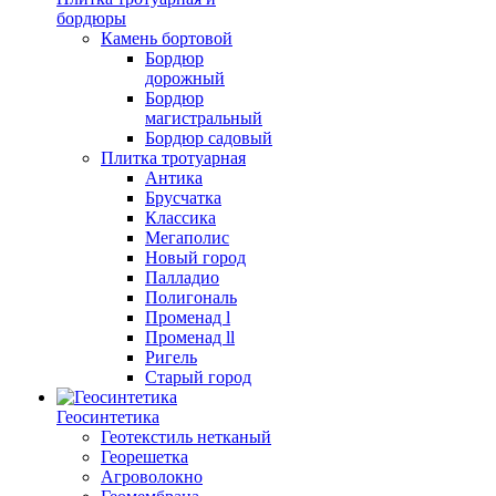
бордюры
Камень бортовой
Бордюр
дорожный
Бордюр
магистральный
Бордюр садовый
Плитка тротуарная
Антика
Брусчатка
Классика
Мегаполис
Новый город
Палладио
Полигональ
Променад l
Променад ll
Ригель
Старый город
Геосинтетика
Геотекстиль нетканый
Георешетка
Агроволокно