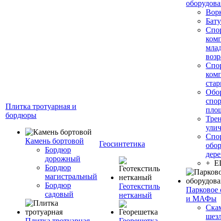
оборудов
Вор
Бату
Спо
ком
мла
возр
Спо
ком
стар
Обо
спо
Плитка тротуарная и
пло
бордюры
Тре
ули
Спо
Камень бортовой
Геосинтетика
обор
Бордюр
дере
дорожный
+ 
Бордюр
магистральный
Бордюр
Геотекстиль
Парковое 
садовый
нетканый
и МАФы
Ска
шез
Плитка тротуарная
Георешетка