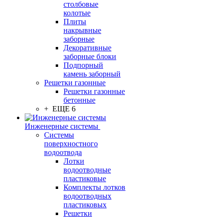
столбовые
колотые
Плиты
накрывные
заборные
Декоративные
заборные блоки
Подпорный
камень заборный
Решетки газонные
Решетки газонные
бетонные
+ ЕЩЕ 6
Инженерные системы
Системы
поверхностного
водоотвода
Лотки
водоотводные
пластиковые
Комплекты лотков
водоотводных
пластиковых
Решетки