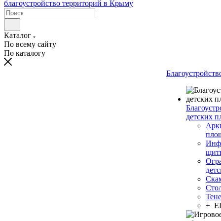
Каталог
По всему сайту
По каталогу
Благоустройств
Благоустр
детских п
Арки
пло
Инф
щит
Огр
дет
Ска
Сто
Тен
+ 