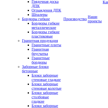
Грядочная доска
Ка
ДПК
Ограждения ДПК
Шпалеры
Наши
Бордюры гибкие
Производство
проекты
Бордюры гибкие
металлические
Бордюры гибкие
пластиковые
Гранитная продукция
Гранитные плиты
Гранитная
брусчатка
Гранитные
бордюры
Заборные блоки
бетонные
Блоки заборные
стеновые гладкие
Блоки заборные
стеновые колотые
Блоки заборные
столбовые
гладкие
Блоки заборные