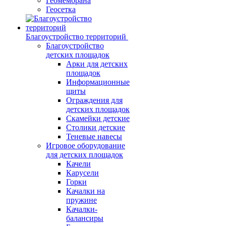
Геомембрана
Геосетка
Благоустройство территорий
Благоустройство
детских площадок
Арки для детских
площадок
Информационные
щиты
Ограждения для
детских площадок
Скамейки детские
Столики детские
Теневые навесы
Игровое оборудование
для детских площадок
Качели
Карусели
Горки
Качалки на
пружине
Качалки-
балансиры