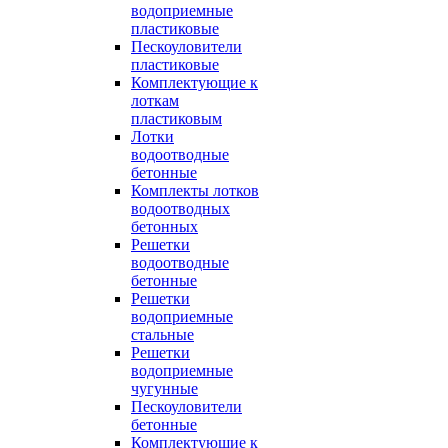
водоприемные
пластиковые
Пескоуловители
пластиковые
Комплектующие к
лоткам
пластиковым
Лотки
водоотводные
бетонные
Комплекты лотков
водоотводных
бетонных
Решетки
водоотводные
бетонные
Решетки
водоприемные
стальные
Решетки
водоприемные
чугунные
Пескоуловители
бетонные
Комплектующие к