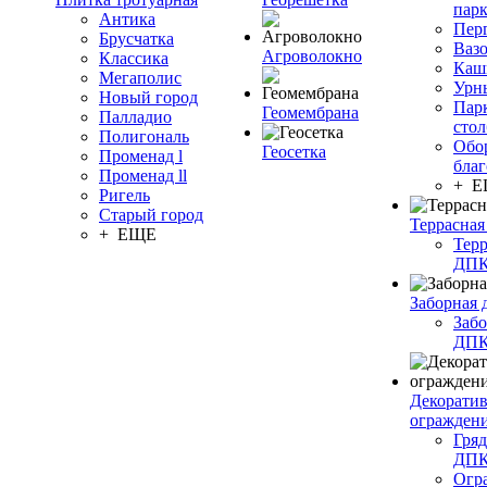
пар
Антика
Пер
Брусчатка
Ваз
Агроволокно
Классика
Каш
Мегаполис
Урн
Новый город
Пар
Геомембрана
Палладио
сто
Полигональ
Обо
Геосетка
Променад l
благ
Променад ll
+ 
Ригель
Старый город
Террасная
+ ЕЩЕ
Терр
ДП
Заборная 
Забо
ДП
Декорати
огражден
Гряд
ДП
Огр