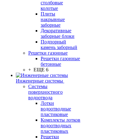
столбовые
колотые
Плиты
накрывные
заборные
Декоративные
заборные блоки
Подпорный
камень заборный
Решетки газонные
Решетки газонные
бетонные
+ ЕЩЕ 6
Инженерные системы
Системы
поверхностного
водоотвода
Лотки
водоотводные
пластиковые
Комплекты лотков
водоотводных
пластиковых
Решетки