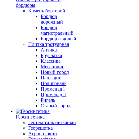
бордюры
Камень бортовой
Бордюр
дорожный
Бордюр
магистральный
Бордюр садовый
Плитка тротуарная
Антика
Брусчатка
Классика
Мегаполис
Новый город
Палладио
Полигональ
Променад l
Променад ll
Ригель
Старый город
Геосинтетика
Геотекстиль нетканый
Георешетка
Агроволокно