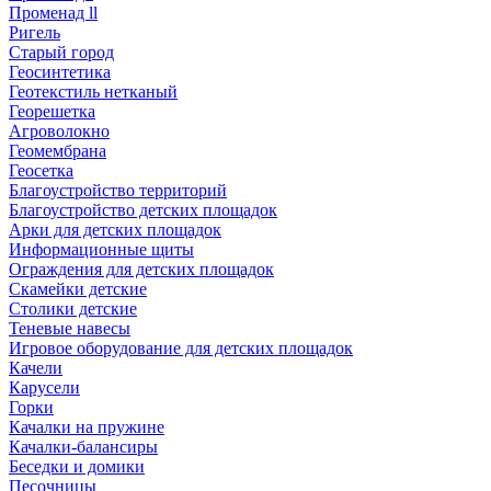
Променад ll
Ригель
Старый город
Геосинтетика
Геотекстиль нетканый
Георешетка
Агроволокно
Геомембрана
Геосетка
Благоустройство территорий
Благоустройство детских площадок
Арки для детских площадок
Информационные щиты
Ограждения для детских площадок
Скамейки детские
Столики детские
Теневые навесы
Игровое оборудование для детских площадок
Качели
Карусели
Горки
Качалки на пружине
Качалки-балансиры
Беседки и домики
Песочницы