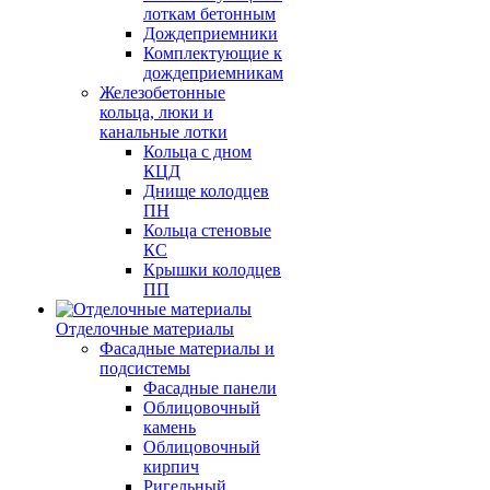
лоткам бетонным
Дождеприемники
Комплектующие к
дождеприемникам
Железобетонные
кольца, люки и
канальные лотки
Кольца с дном
КЦД
Днище колодцев
ПН
Кольца стеновые
КС
Крышки колодцев
ПП
Отделочные материалы
Фасадные материалы и
подсистемы
Фасадные панели
Облицовочный
камень
Облицовочный
кирпич
Ригельный