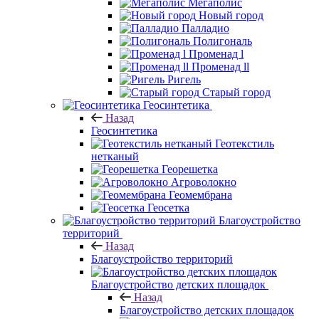
Мегаполис
Новый город
Палладио
Полигональ
Променад l
Променад ll
Ригель
Старый город
Геосинтетика
Назад
Геосинтетика
Геотекстиль
нетканый
Георешетка
Агроволокно
Геомембрана
Геосетка
Благоустройство
территорий
Назад
Благоустройство территорий
Благоустройство детских площадок
Назад
Благоустройство детских площадок