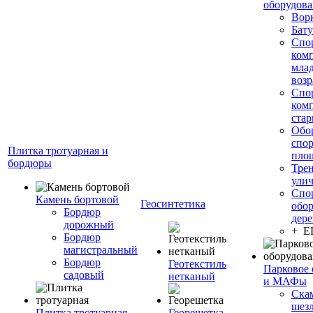
оборудов
Вор
Бату
Спо
ком
мла
возр
Спо
ком
стар
Обо
спо
Плитка тротуарная и
пло
бордюры
Тре
ули
Спо
Камень бортовой
Геосинтетика
обор
Бордюр
дере
дорожный
+ 
Бордюр
магистральный
Бордюр
Геотекстиль
Парковое 
садовый
нетканый
и МАФы
Ска
шез
Плитка тротуарная
Георешетка