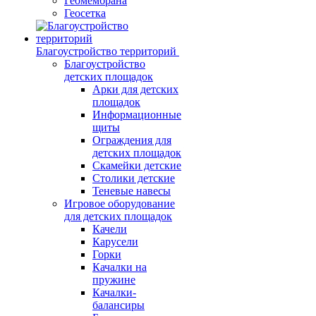
Геомембрана
Геосетка
Благоустройство территорий
Благоустройство
детских площадок
Арки для детских
площадок
Информационные
щиты
Ограждения для
детских площадок
Скамейки детские
Столики детские
Теневые навесы
Игровое оборудование
для детских площадок
Качели
Карусели
Горки
Качалки на
пружине
Качалки-
балансиры