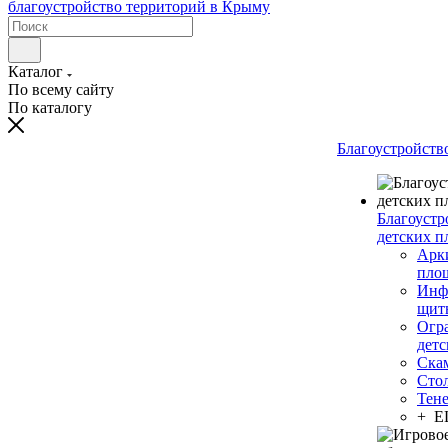
Каталог
По всему сайту
По каталогу
Благоустройств
Благоустр
детских п
Арки
пло
Инф
щит
Огр
дет
Ска
Сто
Тен
+ 