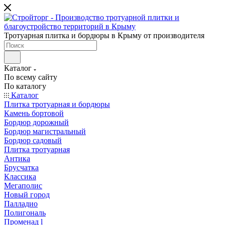
Тротуарная плитка и бордюры в Крыму от производителя
Каталог
По всему сайту
По каталогу
Каталог
Плитка тротуарная и бордюры
Камень бортовой
Бордюр дорожный
Бордюр магистральный
Бордюр садовый
Плитка тротуарная
Антика
Брусчатка
Классика
Мегаполис
Новый город
Палладио
Полигональ
Променад l