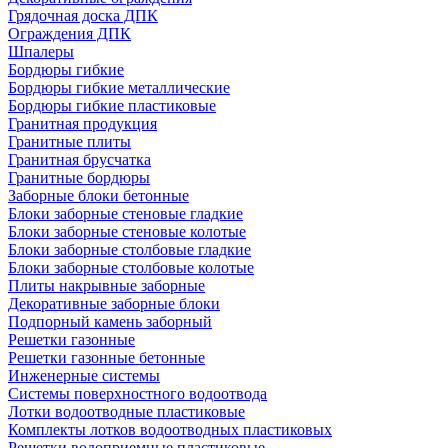
Грядочная доска ДПК
Ограждения ДПК
Шпалеры
Бордюры гибкие
Бордюры гибкие металлические
Бордюры гибкие пластиковые
Гранитная продукция
Гранитные плиты
Гранитная брусчатка
Гранитные бордюры
Заборные блоки бетонные
Блоки заборные стеновые гладкие
Блоки заборные стеновые колотые
Блоки заборные столбовые гладкие
Блоки заборные столбовые колотые
Плиты накрывные заборные
Декоративные заборные блоки
Подпорный камень заборный
Решетки газонные
Решетки газонные бетонные
Инженерные системы
Системы поверхностного водоотвода
Лотки водоотводные пластиковые
Комплекты лотков водоотводных пластиковых
Решетки водоприемные пластиковые