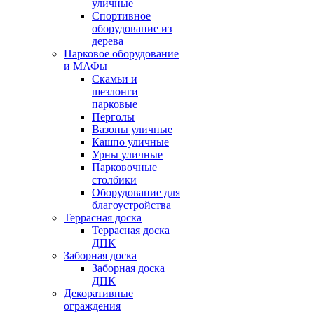
уличные
Спортивное
оборудование из
дерева
Парковое оборудование
и МАФы
Скамьи и
шезлонги
парковые
Перголы
Вазоны уличные
Кашпо уличные
Урны уличные
Парковочные
столбики
Оборудование для
благоустройства
Террасная доска
Террасная доска
ДПК
Заборная доска
Заборная доска
ДПК
Декоративные
ограждения