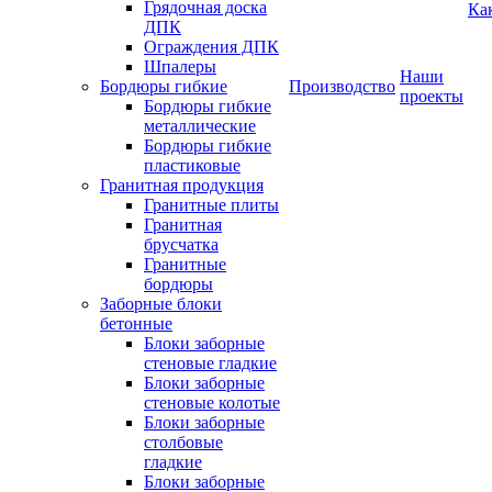
Грядочная доска
Ка
ДПК
Ограждения ДПК
Шпалеры
Наши
Бордюры гибкие
Производство
проекты
Бордюры гибкие
металлические
Бордюры гибкие
пластиковые
Гранитная продукция
Гранитные плиты
Гранитная
брусчатка
Гранитные
бордюры
Заборные блоки
бетонные
Блоки заборные
стеновые гладкие
Блоки заборные
стеновые колотые
Блоки заборные
столбовые
гладкие
Блоки заборные