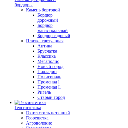
бордюры
Камень бортовой
Бордюр
дорожный
Бордюр
магистральный
Бордюр садовый
Плитка тротуарная
Антика
Брусчатка
Классика
Мегаполис
Новый город
Палладио
Полигональ
Променад l
Променад ll
Ригель
Старый город
Геосинтетика
Геотекстиль нетканый
Георешетка
Агроволокно