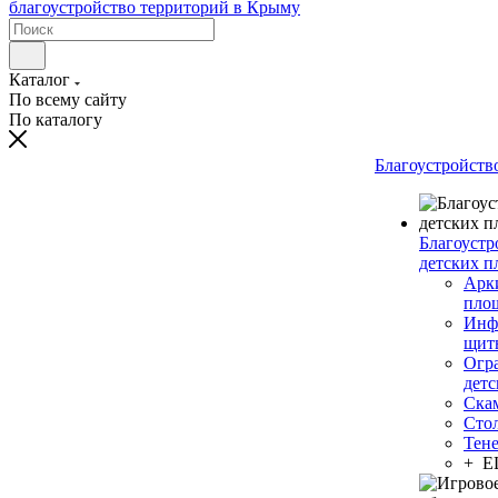
Каталог
По всему сайту
По каталогу
Благоустройств
Благоустр
детских п
Арки
пло
Инф
щит
Огр
дет
Ска
Сто
Тен
+ 