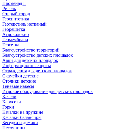
Променад ll
Ригель
Старый город
Геосинтетика
Геотекстиль нетканый
Георешетка
Агроволокно
Геомембрана
Геосетка
Благоустройство территорий
Благоустройство детских площадок
Арки для детских площадок
Информационные щиты
Ограждения для детских площадок
Скамейки детские
Столики детские
Теневые навесы
Игровое оборудование для детских площадок
Качели
Карусели
Горки
Качалки на пружине
Качалки-балансиры
Беседки и домики
Песочницы