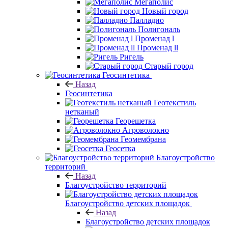
Мегаполис
Новый город
Палладио
Полигональ
Променад l
Променад ll
Ригель
Старый город
Геосинтетика
Назад
Геосинтетика
Геотекстиль
нетканый
Георешетка
Агроволокно
Геомембрана
Геосетка
Благоустройство
территорий
Назад
Благоустройство территорий
Благоустройство детских площадок
Назад
Благоустройство детских площадок