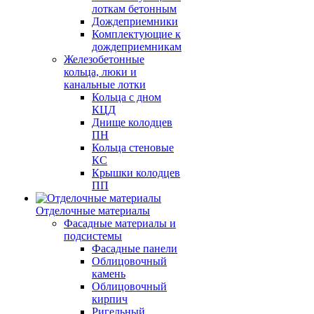
лоткам бетонным
Дождеприемники
Комплектующие к
дождеприемникам
Железобетонные
кольца, люки и
канальные лотки
Кольца с дном
КЦД
Днище колодцев
ПН
Кольца стеновые
КС
Крышки колодцев
ПП
Отделочные материалы
Фасадные материалы и
подсистемы
Фасадные панели
Облицовочный
камень
Облицовочный
кирпич
Ригельный