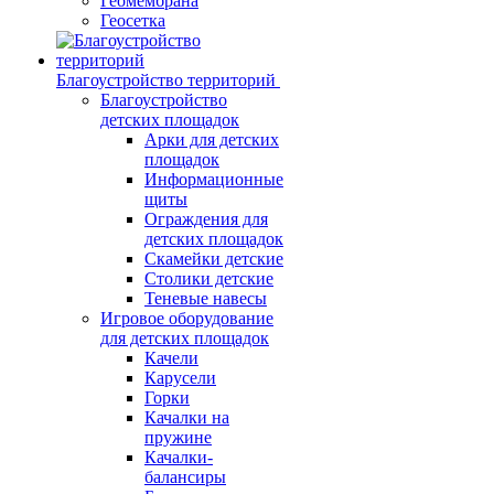
Геомембрана
Геосетка
Благоустройство территорий
Благоустройство
детских площадок
Арки для детских
площадок
Информационные
щиты
Ограждения для
детских площадок
Скамейки детские
Столики детские
Теневые навесы
Игровое оборудование
для детских площадок
Качели
Карусели
Горки
Качалки на
пружине
Качалки-
балансиры