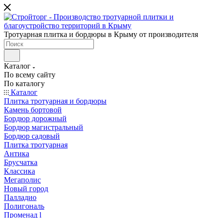
Тротуарная плитка и бордюры в Крыму от производителя
Каталог
По всему сайту
По каталогу
Каталог
Плитка тротуарная и бордюры
Камень бортовой
Бордюр дорожный
Бордюр магистральный
Бордюр садовый
Плитка тротуарная
Антика
Брусчатка
Классика
Мегаполис
Новый город
Палладио
Полигональ
Променад l