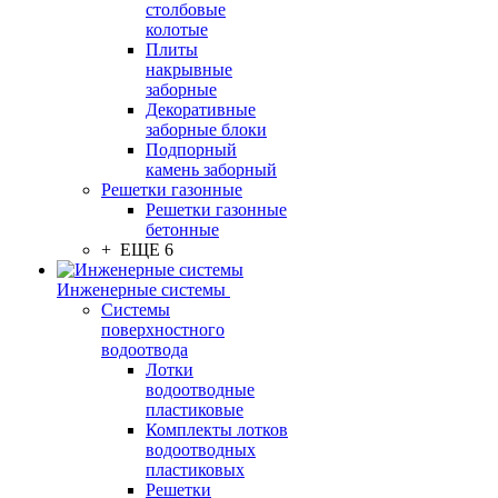
столбовые
колотые
Плиты
накрывные
заборные
Декоративные
заборные блоки
Подпорный
камень заборный
Решетки газонные
Решетки газонные
бетонные
+ ЕЩЕ 6
Инженерные системы
Системы
поверхностного
водоотвода
Лотки
водоотводные
пластиковые
Комплекты лотков
водоотводных
пластиковых
Решетки