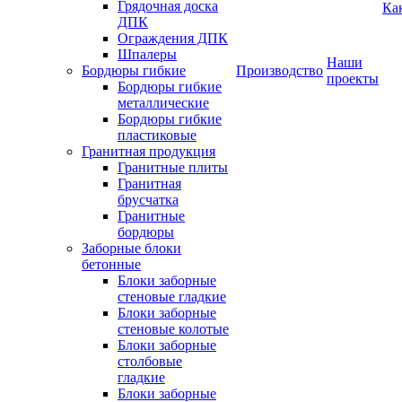
Грядочная доска
Ка
ДПК
Ограждения ДПК
Шпалеры
Наши
Бордюры гибкие
Производство
проекты
Бордюры гибкие
металлические
Бордюры гибкие
пластиковые
Гранитная продукция
Гранитные плиты
Гранитная
брусчатка
Гранитные
бордюры
Заборные блоки
бетонные
Блоки заборные
стеновые гладкие
Блоки заборные
стеновые колотые
Блоки заборные
столбовые
гладкие
Блоки заборные