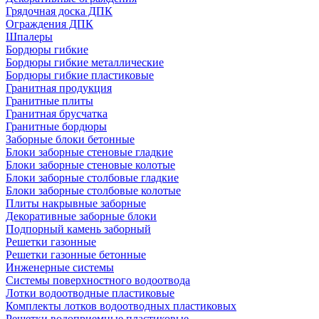
Грядочная доска ДПК
Ограждения ДПК
Шпалеры
Бордюры гибкие
Бордюры гибкие металлические
Бордюры гибкие пластиковые
Гранитная продукция
Гранитные плиты
Гранитная брусчатка
Гранитные бордюры
Заборные блоки бетонные
Блоки заборные стеновые гладкие
Блоки заборные стеновые колотые
Блоки заборные столбовые гладкие
Блоки заборные столбовые колотые
Плиты накрывные заборные
Декоративные заборные блоки
Подпорный камень заборный
Решетки газонные
Решетки газонные бетонные
Инженерные системы
Системы поверхностного водоотвода
Лотки водоотводные пластиковые
Комплекты лотков водоотводных пластиковых
Решетки водоприемные пластиковые