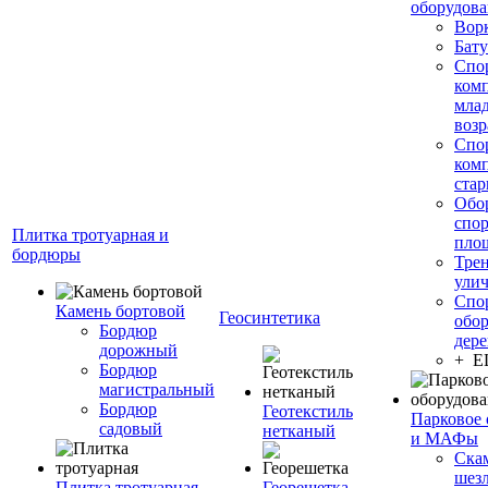
оборудов
Вор
Бату
Спо
ком
мла
возр
Спо
ком
стар
Обо
спо
Плитка тротуарная и
пло
бордюры
Тре
ули
Спо
Камень бортовой
Геосинтетика
обор
Бордюр
дере
дорожный
+ 
Бордюр
магистральный
Бордюр
Геотекстиль
Парковое 
садовый
нетканый
и МАФы
Ска
шез
Плитка тротуарная
Георешетка