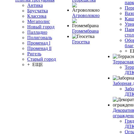
пар
Антика
Пер
Брусчатка
Ваз
Агроволокно
Классика
Каш
Мегаполис
Урн
Новый город
Пар
Геомембрана
Палладио
сто
Полигональ
Обо
Геосетка
Променад l
благ
Променад ll
+ 
Ригель
Старый город
Террасная
+ ЕЩЕ
Терр
ДП
Заборная 
Забо
ДП
Декорати
огражден
Гряд
ДП
Огр