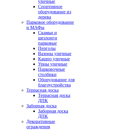
уличные
Спортивное
оборудование из
дерева
Парковое оборудование
и МАФы
Скамьи и
шезлонги
парковые
Перголы
Вазоны уличные
Кашпо уличные
Урны уличные
Парковочные
столбики
Оборудование для
благоустройства
Террасная доска
Террасная доска
ДПК
Заборная доска
Заборная доска
ДПК
Декоративные
ограждения