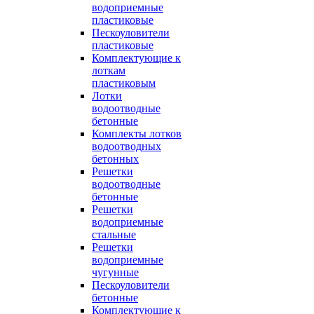
водоприемные
пластиковые
Пескоуловители
пластиковые
Комплектующие к
лоткам
пластиковым
Лотки
водоотводные
бетонные
Комплекты лотков
водоотводных
бетонных
Решетки
водоотводные
бетонные
Решетки
водоприемные
стальные
Решетки
водоприемные
чугунные
Пескоуловители
бетонные
Комплектующие к